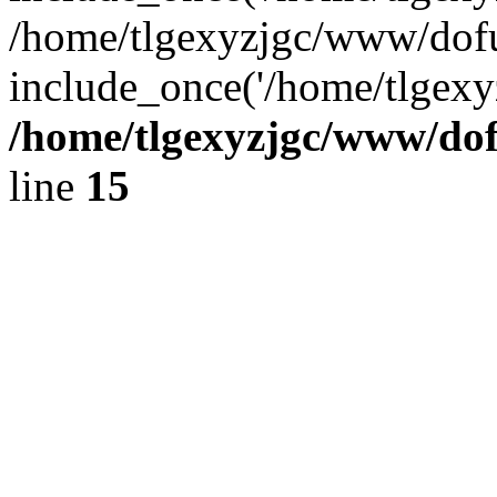
/home/tlgexyzjgc/www/dofu
include_once('/home/tlgexyz
/home/tlgexyzjgc/www/do
line
15