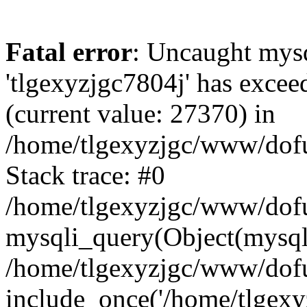
Fatal error
: Uncaught mysq
'tlgexyzjgc7804j' has excee
(current value: 27370) in
/home/tlgexyzjgc/www/dof
Stack trace: #0
/home/tlgexyzjgc/www/dofu
mysqli_query(Object(mysq
/home/tlgexyzjgc/www/dofu
include_once('/home/tlgexyz