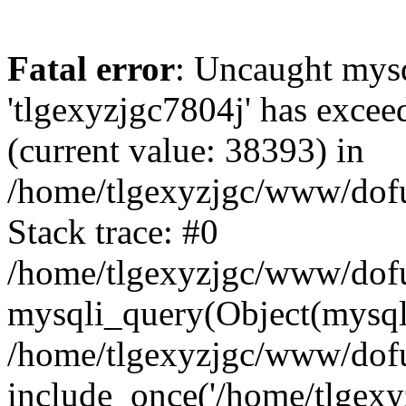
Fatal error
: Uncaught mysq
'tlgexyzjgc7804j' has excee
(current value: 38393) in
/home/tlgexyzjgc/www/dof
Stack trace: #0
/home/tlgexyzjgc/www/dofu
mysqli_query(Object(mysq
/home/tlgexyzjgc/www/dofu
include_once('/home/tlgexyz