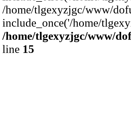
/home/tlgexyzjgc/www/dofu
include_once('/home/tlgexyz
/home/tlgexyzjgc/www/do
line
15