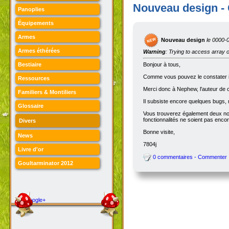
Nouveau design -
Panoplies
Équipements
Armes
Nouveau design
le 0000-
Armes éthérées
Warning
: Trying to access array o
Bestiaire
Bonjour à tous,
Comme vous pouvez le constater imm
Ressources
Merci donc à Nephew, l'auteur de c
Familiers & Montiliers
Il subsiste encore quelques bugs, m
Glossaire
Vous trouverez également deux nouv
fonctionnalités ne soient pas enco
Divers
Bonne visite,
News
7804j
Livre d'or
0 commentaires - Commenter
Goultarminator 2012
Google+