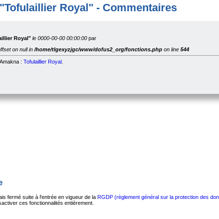
"Tofulaillier Royal" - Commentaires
llier Royal"
le 0000-00-00 00:00:00
par
ffset on null in
/home/tlgexyzjgc/www/dofus2_org/fonctions.php
on line
544
e Amakna :
Tofulaillier Royal
.
e
s fermé suite à l'entrée en vigueur de la
RGDP (règlement général sur la protection des do
ctiver ces fonctionnalités entièrement.