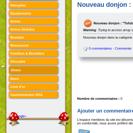
Nouveau donjon : 
Panoplies
Équipements
Armes
Nouveau donjon : "Tofulai
Armes éthérées
Warning
: Trying to access array o
Bestiaire
Nouveau donjon dans la catégori
Ressources
0 commentaires - Commenter
Familiers & Montiliers
Glossaire
Divers
News
Livre d'or
Goultarminator 2012
Nombre de commentaires :
0
Ajouter un commentair
Google+
L'espace membres du site est désormai
en comformité, nous avons préféré désa