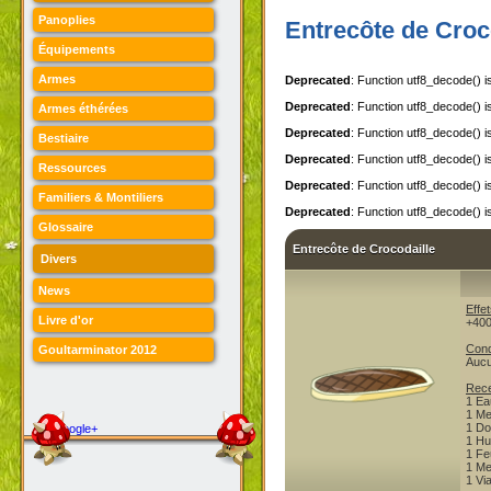
Panoplies
Entrecôte de Croc
Équipements
Armes
Deprecated
: Function utf8_decode() 
Deprecated
: Function utf8_decode() 
Armes éthérées
Deprecated
: Function utf8_decode() 
Bestiaire
Deprecated
: Function utf8_decode() 
Ressources
Deprecated
: Function utf8_decode() 
Familiers & Montiliers
Deprecated
: Function utf8_decode() 
Glossaire
Entrecôte de Crocodaille
Divers
News
Effet
Livre d'or
+400
Cond
Goultarminator 2012
Auc
Rece
1
Ea
1
Me
1
Do
Google+
1
Hui
1
Fe
1
Me
1
Vi