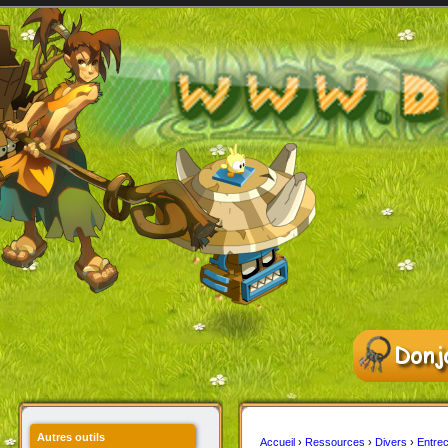
Autres outils
Accueil
›
Ressources
›
Divers
›
Entrec