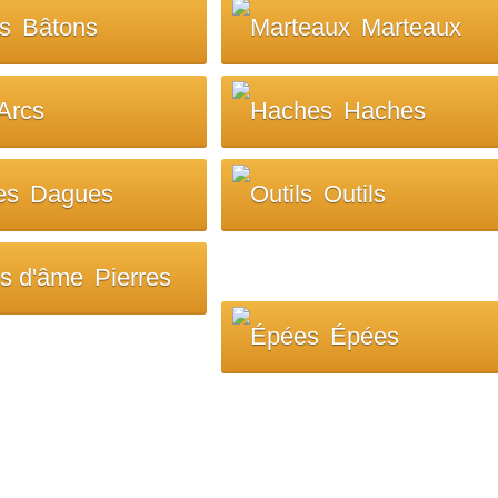
Bâtons
Marteaux
Arcs
Haches
Dagues
Outils
Pierres
Épées