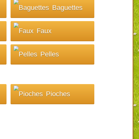
Baguettes
Faux
Pelles
Pioches