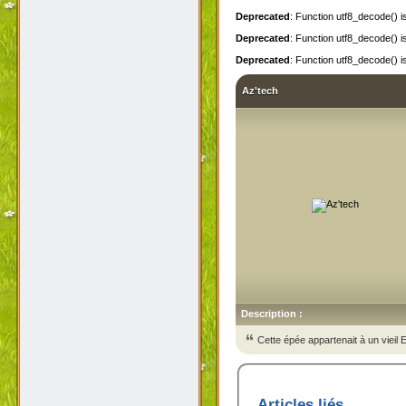
Deprecated
: Function utf8_decode() 
Deprecated
: Function utf8_decode() 
Deprecated
: Function utf8_decode() 
Az'tech
Description :
Cette épée appartenait à un vieil 
Articles liés