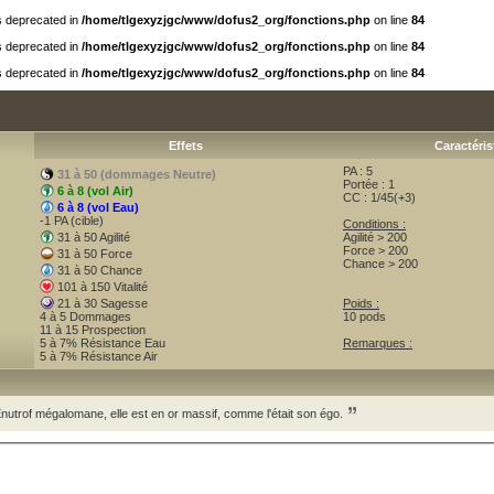
is deprecated in
/home/tlgexyzjgc/www/dofus2_org/fonctions.php
on line
84
is deprecated in
/home/tlgexyzjgc/www/dofus2_org/fonctions.php
on line
84
is deprecated in
/home/tlgexyzjgc/www/dofus2_org/fonctions.php
on line
84
Effets
Caractéris
PA : 5
31 à 50 (dommages Neutre)
Portée : 1
6 à 8 (vol Air)
CC : 1/45(+3)
6 à 8 (vol Eau)
-1 PA (cible)
Conditions :
31 à 50 Agilité
Agilité > 200
Force > 200
31 à 50 Force
Chance > 200
31 à 50 Chance
101 à 150 Vitalité
21 à 30 Sagesse
Poids :
4 à 5 Dommages
10 pods
11 à 15 Prospection
5 à 7% Résistance Eau
Remarques :
5 à 7% Résistance Air
Enutrof mégalomane, elle est en or massif, comme l'était son égo.