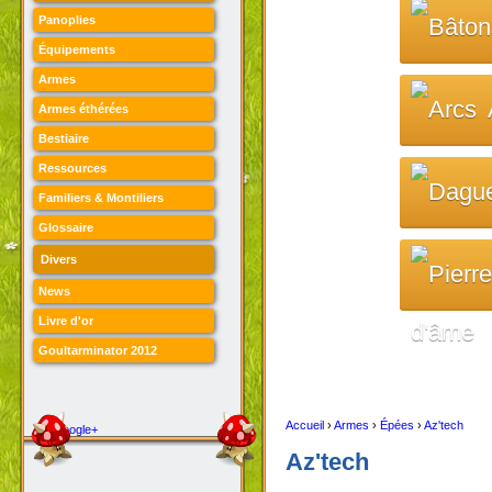
Panoplies
Équipements
Armes
Armes éthérées
Bestiaire
Ressources
Familiers & Montiliers
Glossaire
Divers
News
Livre d'or
d'âme
Goultarminator 2012
Accueil
›
Armes
›
Épées
›
Az'tech
Google+
Az'tech