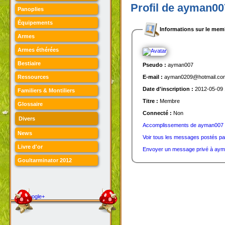
Profil de ayman00
Panoplies
Équipements
Informations sur le mem
Armes
Armes éthérées
Bestiaire
Pseudo :
ayman007
Ressources
E-mail :
ayman0209@hotmail.co
Date d'inscription :
2012-05-09 
Familiers & Montiliers
Titre :
Membre
Glossaire
Connecté :
Non
Divers
Accomplissements de ayman007
News
Voir tous les messages postés p
Livre d'or
Envoyer un message privé à ay
Goultarminator 2012
Google+