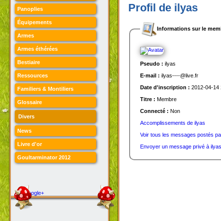
Profil de ilyas
Panoplies
Équipements
Informations sur le mem
Armes
Armes éthérées
Bestiaire
Pseudo :
ilyas
Ressources
E-mail :
ilyas----@live.fr
Date d'inscription :
2012-04-14 
Familiers & Montiliers
Titre :
Membre
Glossaire
Connecté :
Non
Divers
Accomplissements de ilyas
News
Voir tous les messages postés par
Livre d'or
Envoyer un message privé à ilya
Goultarminator 2012
Google+