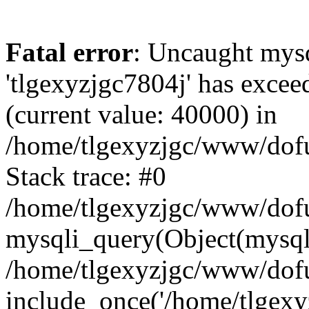
Fatal error
: Uncaught mysq
'tlgexyzjgc7804j' has excee
(current value: 40000) in
/home/tlgexyzjgc/www/dof
Stack trace: #0
/home/tlgexyzjgc/www/dofu
mysqli_query(Object(mysq
/home/tlgexyzjgc/www/dofu
include_once('/home/tlgexyz