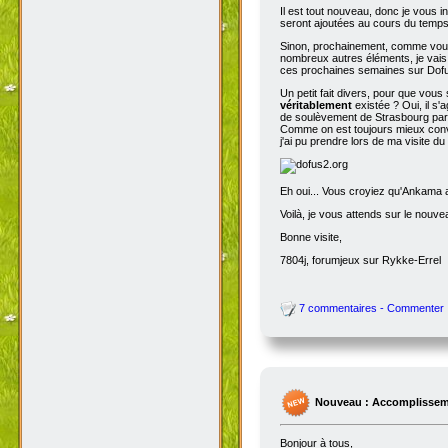
Il est tout nouveau, donc je vous i
seront ajoutées au cours du temps p
Sinon, prochainement, comme vous
nombreux autres éléments, je vais 
ces prochaines semaines sur Dofu
Un petit fait divers, pour que vou
véritablement
existée ? Oui, il s'
de soulèvement de Strasbourg par N
Comme on est toujours mieux conva
j'ai pu prendre lors de ma visite d
Eh oui... Vous croyiez qu'Ankama av
Voilà, je vous attends sur le nouv
Bonne visite,
7804j, forumjeux sur Rykke-Errel
7 commentaires - Commenter
Nouveau : Accomplissem
Bonjour à tous,