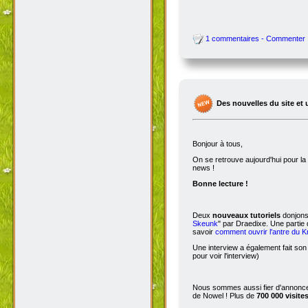
1 commentaires - Commenter
Des nouvelles du site et 
Bonjour à tous,
On se retrouve aujourd'hui pour 
news !
Bonne lecture !
Deux
nouveaux tutoriels
donjons 
Skeunk
" par Draedixe. Une partie
savoir
comment ouvrir l'antre du 
Une interview a également fait son
pour voir l'interview)
Nous sommes aussi fier d'annoncer
de Nowel ! Plus de
700 000 visite