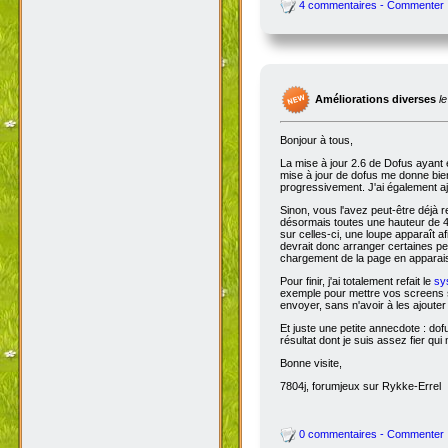
4 commentaires - Commenter
Améliorations diverses
l
Bonjour à tous,
La mise à jour 2.6 de Dofus ayant 
mise à jour de dofus me donne bien 
progressivement. J'ai également aj
Sinon, vous l'avez peut-être déjà 
désormais toutes une hauteur de 4
sur celles-ci, une loupe apparaît a
devrait donc arranger certaines pers
chargement de la page en apparais
Pour finir, j'ai totalement refait le
sy
exemple pour mettre vos screens s
envoyer, sans n'avoir à les ajoute
Et juste une petite annecdote : do
résultat dont je suis assez fier qu
Bonne visite,
7804j, forumjeux sur Rykke-Errel
0 commentaires - Commenter