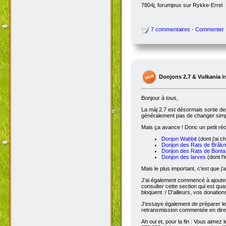
7804j, forumjeux sur Rykke-Errel
7 commentaires - Commenter
Donjons 2.7 & Vulkania
l
Bonjour à tous,
La màj 2.7 est désormais sortie dep
généralement pas de changer simple
Mais ça avance ! Donc un petit réc
Donjon Wabbit
(dont j'ai c
Donjon des Rats de Brâk
Donjon des Rats de Bonta
Donjon des larves
(dont l'
Mais le plus important, c'est que j'
J'ai également commencé à ajoute
consulter cette section qui est qua
bloquent :/ D'ailleurs, vos donatio
J'essaye également de préparer le 
retransmission commentée en dire
Ah oui et, pour la fin : Vous aimez