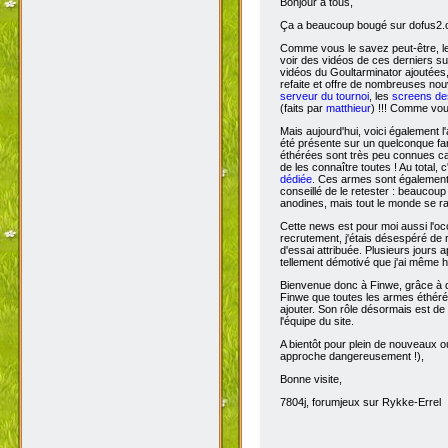
Bonjour à tous,
Ça
a beaucoup bougé sur dofus2.or
Comme vous le savez peut-être, l
voir des vidéos de ces derniers s
vidéos du Goultarminator ajoutées
refaite et offre de nombreuses no
serveur du tournoi
, les
screens des
(faits par
matthieur
) !!! Comme vou
Mais aujourd'hui, voici également l'
été présente sur un quelconque fan 
éthérées sont très peu connues car 
de les connaître toutes ! Au total,
dédiée
. Ces armes sont également 
conseillé de le retester : beaucou
anodines, mais tout le monde se r
Cette news est pour moi aussi l'o
recrutement, j'étais désespéré de 
d'essai attribuée. Plusieurs jours 
tellement démotivé que j'ai même hé
Bienvenue donc à Finwe, grâce à q
Finwe que toutes les armes éthérée
ajouter. Son rôle désormais est de m
l'équipe du site.
A bientôt pour plein de nouveaux ou
approche dangereusement !),
Bonne visite,
7804j, forumjeux sur Rykke-Errel