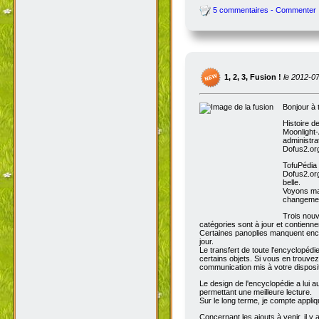
5 commentaires - Commenter
1, 2, 3, Fusion !
le 2012-0
Bonjour à 
Histoire d
Moonlight-
administra
Dofus2.org
TofuPédia
Dofus2.org
belle.
Voyons mai
changemen
Trois nouv
catégories sont à jour et contienn
Certaines panoplies manquent enco
jour.
Le transfert de toute l'encyclopédi
certains objets. Si vous en trouve
communication mis à votre disposit
Le design de l'encyclopédie a lui au
permettant une meilleure lecture.
Sur le long terme, je compte appli
Concernant les ajouts à venir, il y