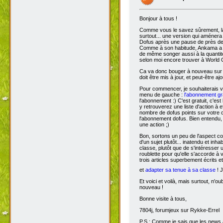
Bonjour à tous !
Comme vous le savez sûrement, 
surtout... une version qui aménera
Dofus après une pause de près de si
Comme à son habitude, Ankama a chois
de même songer aussi à la quantit
selon moi encore trouver à World 
Ca va donc bouger à nouveau sur D
doit être mis à jour, et peut-être aj
Pour commencer, je souhaiterais 
menu de gauche :
l'abonnement gra
l'abonnement :) C'est gratuit, c'est
y retrouverez une liste d'action à 
nombre de dofus points sur votre
l'abonnement dofus. Bien entendu, 
une action ;)
Bon, sortons un peu de l'aspect com
d'un sujet plutôt... inatendu et inha
classe, plutôt que de s'intéresser
roublette pour qu'elle s'accorde à
trois articles superbement écrits e
et
adapter sa tenue à sa classe
! J
Et voici et voilà, mais surtout, n'
nouveau !
Bonne visite à tous,
7804j, forumjeux sur Rykke-Errel
P.S : Comme je sais que les news a