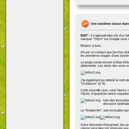
Une seizième classe dans
EDIT :
Il s'agissait bien sûr d'un 
marquer "Olyst" sur Google vous m
Bonjour à tous,
De par un contact que j'ai chez An
les premières images d'une seizième
Le projet serait encore à l'état d'
déterminée. Les skins des sorts son
J'ai également pu obtenir le nom de
"Océancre" (lv 9).
Cette nouvelle race, vous l'aurez c
Olysts. A quand les lance-roquettes
Une des invocation
découvrir l'animat
Le "Kralam'Art", une invocation qui
A leur descente d'Incarnam, les av
classe sera bien sûr réservée au