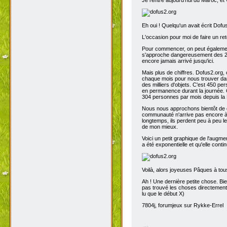
Eh oui ! Quelqu'un avait écrit Dofu
L'occasion pour moi de faire un reto
Pour commencer, on peut également 
s'approche dangereusement des 200
encore jamais arrivé jusqu'ici.
Mais plus de chiffres. Dofus2.org,
chaque mois pour nous trouver dans
des milliers d'objets. C'est 450 p
en permanence durant la journée. C
304 personnes par mois depuis la 
Nous nous approchons bientôt de de
communauté n'arrive pas encore à s
longtemps, ils perdent peu à peu l
de mon mieux.
Voici un petit graphique de l'augme
a été exponentielle et qu'elle contin
Voilà, alors joyeuses Pâques à tou
Ah ! Une dernière petite chose. Bien
pas trouvé les choses directement t
lu que le début X)
7804j, forumjeux sur Rykke-Errel