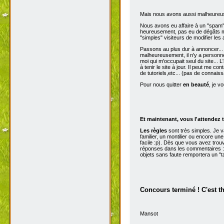
Mais nous avons aussi malheureu
Nous avons eu affaire à un "spam" d
heureusement, pas eu de dégâts ma
"simples" visiteurs de modifier les
Passons au plus dur à annoncer...
malheureusement, il n'y a personne 
moi qui m'occupait seul du site...
à tenir le site à jour. Il peut me con
de tutoriels,etc... (pas de connai
Pour nous quitter
en beauté
, je v
Et maintenant, vous l'attendez t
Les règles
sont très simples. Je 
familier, un montilier ou encore une
facile :p). Dès que vous avez trou
réponses dans les commentaires :p
objets sans faute remportera un "t
Concours terminé ! C'est t
Mansot