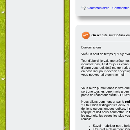
6 commentaires - Commenter
On recrute sur Dofus2.or
Bonjour à tous,
Voilà un bout de temps qu'il n'y av
Tout d'abord, je vais me présenter. 
inquiétez pas, il est toujours viva
d'entre vous doit déjà me connaître
en postulant pour devenir encyclop
vous pouvez faire comme moi !
Vous avez pu voir dans le titre qu
sort une tous les deux mois à peu p
poste de rédacteur d'élite ? Ou d'e
Nous allons commencer par le
réd
? Il faut bien distinguer les deux. "
donjons ou des longues quêtes. Il p
l'équipe et doit nous soumettre un t
les tutoriels, les pages les plus v
remplir :
Savoir maîtriser notre bell
Etre prêt à pleinement s'in