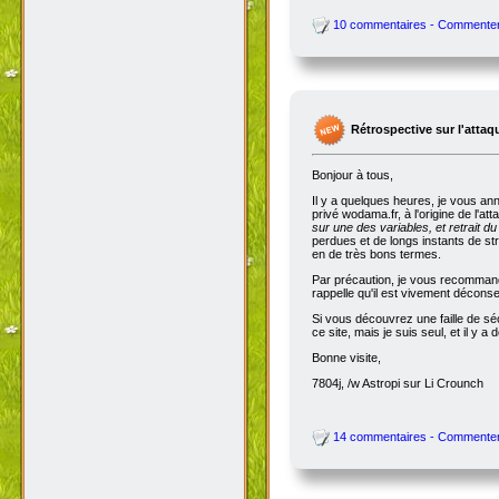
10 commentaires - Commente
Rétrospective sur l'attaq
Bonjour à tous,
Il y a quelques heures, je vous an
privé wodama.fr, à l'origine de l'at
sur une des variables, et retrait du
perdues et de longs instants de str
en de très bons termes.
Par précaution, je vous recommande
rappelle qu'il est vivement décon
Si vous découvrez une faille de séc
ce site, mais je suis seul, et il 
Bonne visite,
7804j, /w Astropi sur Li Crounch
14 commentaires - Commente