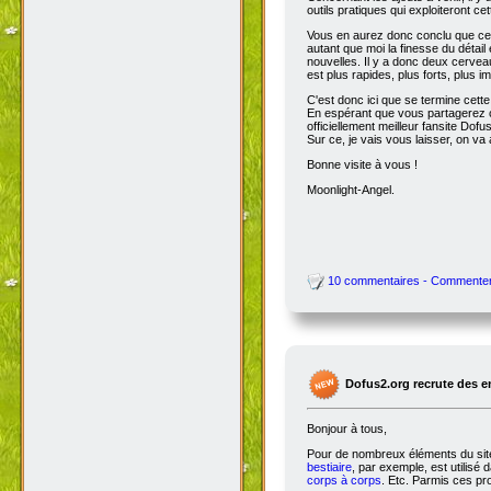
outils pratiques qui exploiteront c
Vous en aurez donc conclu que cet
autant que moi la finesse du détai
nouvelles. Il y a donc deux cervea
est plus rapides, plus forts, plus ima
C'est donc ici que se termine cet
En espérant que vous partagerez ce
officiellement meilleur fansite Dofus 
Sur ce, je vais vous laisser, on va a
Bonne visite à vous !
Moonlight-Angel.
10 commentaires - Commente
Dofus2.org recrute des 
Bonjour à tous,
Pour de nombreux éléments du site,
bestiaire
, par exemple, est utilisé 
corps à corps
. Etc. Parmis ces pro