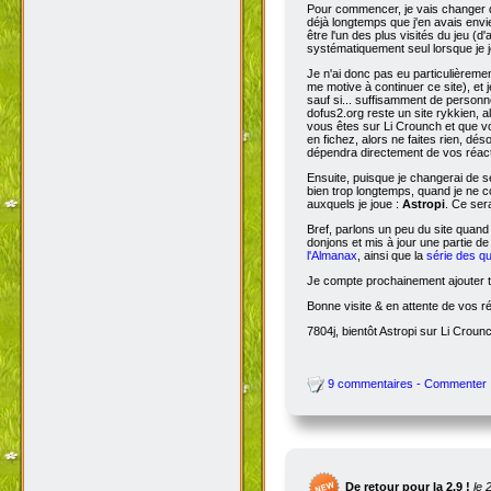
Pour commencer, je vais changer de
déjà longtemps que j'en avais envie
être l'un des plus visités du jeu (d
systématiquement seul lorsque je jo
Je n'ai donc pas eu particulièreme
me motive à continuer ce site), et 
sauf si... suffisamment de person
dofus2.org reste un site rykkien, 
vous êtes sur Li Crounch et que vo
en fichez, alors ne faites rien, dé
dépendra directement de vos réact
Ensuite, puisque je changerai de se
bien trop longtemps, quand je ne c
auxquels je joue :
Astropi
. Ce ser
Bref, parlons un peu du site quand
donjons et mis à jour une partie d
l'Almanax
, ainsi que la
série des q
Je compte prochainement ajouter to
Bonne visite & en attente de vos r
7804j, bientôt Astropi sur Li Croun
9 commentaires - Commenter
De retour pour la 2.9 !
le 