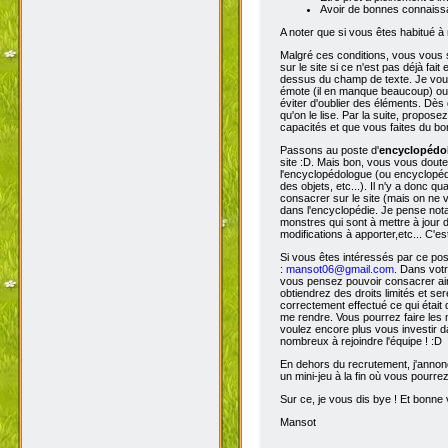
Avoir de bonnes connaissa
A noter que si vous êtes habitué à 
Malgré ces conditions, vous vous s
sur le site si ce n'est pas déjà fa
dessus du champ de texte. Je vous 
émote (il en manque beaucoup) ou s
éviter d'oublier des éléments. Dès 
qu'on le lise. Par la suite, propos
capacités et que vous faites du bon
Passons au poste d'
encyclopéd
site :D. Mais bon, vous vous doutez
l'encyclopédologue (ou encyclopédis
des objets, etc...). Il n'y a donc
consacrer sur le site (mais on ne v
dans l'encyclopédie. Je pense not
monstres qui sont à mettre à jour de
modifications à apporter,etc... C'es
Si vous êtes intéressés par ce pos
:
mansot06@gmail.com
. Dans vot
vous pensez pouvoir consacrer ains
obtiendrez des droits limités et s
correctement effectué ce qui était 
me rendre. Vous pourrez faire les 
voulez encore plus vous investir d
nombreux à rejoindre l'équipe ! :D
En dehors du recrutement, j'annonc
un mini-jeu à la fin où vous pourre
Sur ce, je vous dis bye ! Et bonne v
Mansot