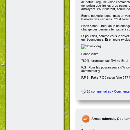
de dofus2.org une vidéo commentée
conscient que lire les gros pavés d
distrayant. Pour l'instant, seul le do
Bonne nouvelle, donc, mais en voic
l'univers des Fansites. C'est bien
Sinon sinon... Beaucoup de change
changé ces derniers temps, et il co
Et pour finir, comme vous le savez
en récompense. Et en toute exclusi
Bonne visite,
7804j, forumjeux sur Rykke-Errel
P.S : Pour les possesseurs d'Andro
commenter ;)
P.P.S : Fake ? Où ça un fake ???
18 commentaires - Commente
Armes éthérées, Goultar