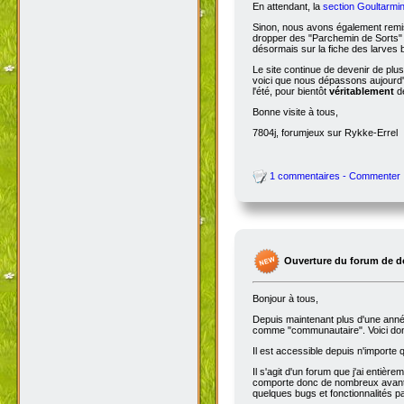
En attendant, la
section Goultarmin
Sinon, nous avons également remis
dropper des "Parchemin de Sorts" s
désormais sur la fiche des larves b
Le site continue de devenir de plu
voici que nous dépassons aujourd'hu
l'été, pour bientôt
véritablement
de
Bonne visite à tous,
7804j, forumjeux sur Rykke-Errel
1 commentaires - Commenter
Ouverture du forum de d
Bonjour à tous,
Depuis maintenant plus d'une année,
comme "communautaire". Voici don
Il est accessible depuis n'importe
Il s'agit d'un forum que j'ai entiè
comporte donc de nombreux avantag
quelques bugs et fonctionnalités 