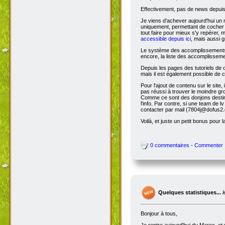
Effectivement, pas de news depuis 
Je viens d'achever aujourd'hui un 
uniquement, permettant de cocher l
tout faire pour mieux s'y repérer, 
accessible depuis ici
, mais aussi g
Le système des accomplissements ne 
encore, la liste des accomplisseme
Depuis les pages des tutoriels de
mais il est également possible de cl
Pour l'ajout de contenu sur le site,
pas réussi à trouver le moindre gr
Comme ce sont des donjons destinés a
l'info. Par contre, si une team de
contacter par mail (7804j@dofus2.
Voilà, et juste un petit bonus pour l
0 commentaires - Commenter
Quelques statistiques...
Bonjour à tous,
Je rentre aujourd'hui du Maroc, et 