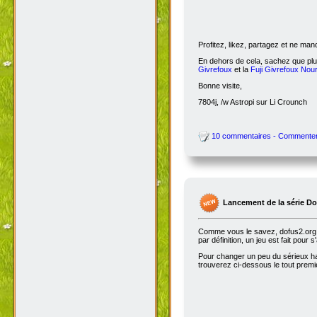
Profitez, likez, partagez et ne ma
En dehors de cela, sachez que plus
Givrefoux
et la
Fuji Givrefoux Nour
Bonne visite,
7804j, /w Astropi sur Li Crounch
10 commentaires - Commente
Lancement de la série D
Comme vous le savez, dofus2.org e
par définition, un jeu est fait pour
Pour changer un peu du sérieux habi
trouverez ci-dessous le tout premie