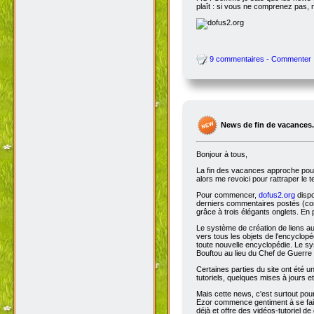
plaît : si vous ne comprenez pas, 
9 commentaires - Commenter
News de fin de vacances.
Bonjour à tous,
La fin des vacances approche pour 
alors me revoici pour rattraper le 
Pour commencer,
dofus2.org
dispo
derniers commentaires postés (comm
grâce à trois élégants onglets. En 
Le système de création de liens a
vers tous les objets de l'encyclop
toute nouvelle encyclopédie. Le sys
Bouftou au lieu du Chef de Guerre 
Certaines parties du site ont été
tutoriels, quelques mises à jours e
Mais cette news, c'est surtout pou
Ezor commence gentiment à se fair
déjà et offre des vidéos-tutoriel de