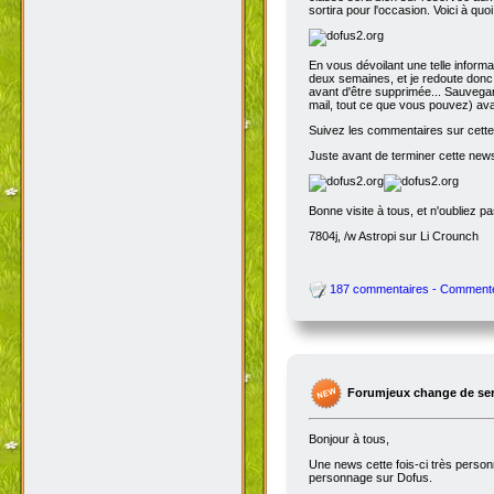
sortira pour l'occasion. Voici à quo
En vous dévoilant une telle inform
deux semaines, et je redoute donc 
avant d'être supprimée... Sauvegar
mail, tout ce que vous pouvez) avant
Suivez les commentaires sur cette 
Juste avant de terminer cette news
Bonne visite à tous, et n'oubliez p
7804j, /w Astropi sur Li Crounch
187 commentaires - Comment
Forumjeux change de serv
Bonjour à tous,
Une news cette fois-ci très perso
personnage sur Dofus.