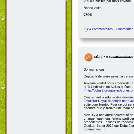
250 000 visites par mois environ !!
Bonne visite,
7804j
4 commentaires - Commenter
Màj 2.7 & Goultarminator
Bonjour à tous,
Depuis la dernière news, la versio
Ankama voulait nous émerveiller avec
qu'à 7 ridicules nouvelles quêtes, 
:
http://dofus2.org/quetes/zones.
Concernant la refonte des donjons, 
Tofulailler Royal
, le
donjon des Gel
suite pour bientôt. Pour ce qui es
attendre que je trouve une team po
Mais il y a une autre nouveauté de 
changer, que nous ferions parti de
précédentes. Je viens de recevoir
Goultarminator 2012 sur Dofus2.org
commentés...).