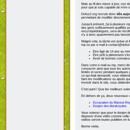
Mais au fil des mises à jour, ces 
pour que je sois capable de m'en o
Dofus2.org recrute donc
dès aujo
permettant de modifier directement
Jusqu'à présent, j'ai à plusieurs re
des gens suffisamment qualifiés po
encyclopédologues, sera de récolter
n'y a donc quasimment pas besoin d
Malgré cela, la tâche est ardue et 
mp ou par e-mail à contact@dofus2.
Etre âgé de 14 ans au mi
Etre prêt à pleinement s'in
Avoir de bonnes connaissa
Dans votre e-mail ou mp, merci de
consacrer ainsi que tous les autres
limités et serez pendant quelques 
ce qui était demandé, vous obtiendr
faire les modifications ou ajouts 
investir dans le site, vous obtiend
C'est parti ! Que les meilleurs soien
En dehors de ça, deux nouveaux don
Excavation du Mansot Ro
Donjon des Abraknydes
Vous noterez que pour le donjon de
disposer d'une vidéo comme celle-
vidéos seront toutes publiées en ful
Bonne visite,