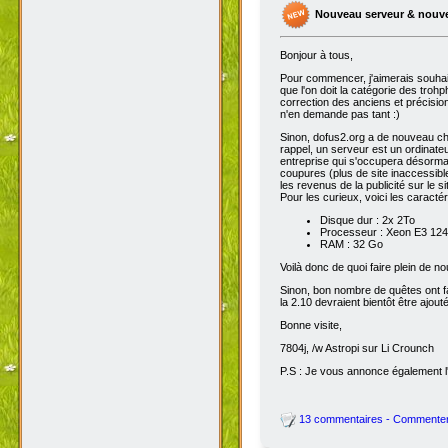
Nouveau serveur & nouv
Bonjour à tous,
Pour commencer, j'aimerais souhai
que l'on doit la catégorie des troh
correction des anciens et précisions
n'en demande pas tant :)
Sinon, dofus2.org a de nouveau chan
rappel, un serveur est un ordinateu
entreprise qui s'occupera désorma
coupures (plus de site inaccessibl
les revenus de la publicité sur le sit
Pour les curieux, voici les caracté
Disque dur : 2x 2To
Processeur : Xeon E3 1245
RAM : 32 Go
Voilà donc de quoi faire plein de 
Sinon, bon nombre de quêtes ont fait
la 2.10 devraient bientôt être ajout
Bonne visite,
7804j, /w Astropi sur Li Crounch
P.S : Je vous annonce également l'
13 commentaires - Commente