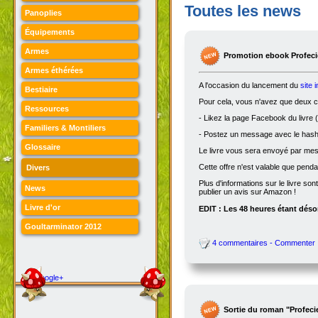
Toutes les news
Panoplies
Équipements
Armes
Promotion ebook Profecie
Armes éthérées
A l'occasion du lancement du
site 
Bestiaire
Pour cela, vous n'avez que deux ch
Ressources
- Likez la page Facebook du livre (
Familiers & Montiliers
- Postez un message avec le hasht
Glossaire
Le livre vous sera envoyé par me
Cette offre n'est valable que penda
Divers
Plus d'informations sur le livre son
News
publier un avis sur Amazon !
Livre d'or
EDIT : Les 48 heures étant désor
Goultarminator 2012
4 commentaires - Commenter
Google+
Sortie du roman "Profeci