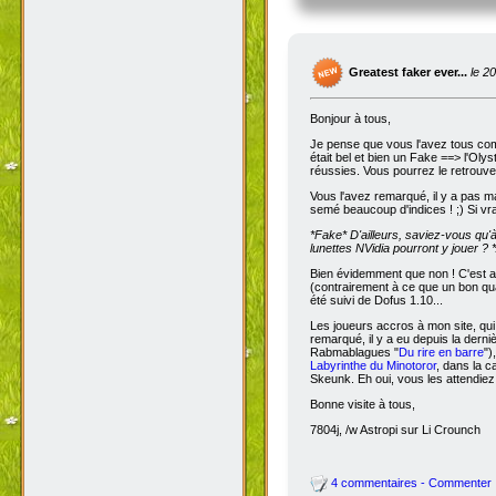
Greatest faker ever...
le 2
Bonjour à tous,
Je pense que vous l'avez tous com
était bel et bien un Fake ==> l'Oly
réussies. Vous pourrez le retrouve
Vous l'avez remarqué, il y a pas m
semé beaucoup d'indices ! ;) Si vra
*Fake*
D'ailleurs, saviez-vous qu'
lunettes NVidia pourront y jouer ? *
Bien évidemment que non ! C'est a
(contrairement à ce que un bon qua
été suivi de Dofus 1.10...
Les joueurs accros à mon site, qui
remarqué, il y a eu depuis la dern
Rabmablagues "
Du rire en barre
")
Labyrinthe du Minotoror
, dans la c
Skeunk. Eh oui, vous les attendiez
Bonne visite à tous,
7804j, /w Astropi sur Li Crounch
4 commentaires - Commenter