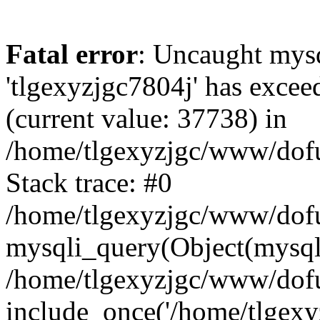
Fatal error
: Uncaught mysq
'tlgexyzjgc7804j' has excee
(current value: 37738) in
/home/tlgexyzjgc/www/dof
Stack trace: #0
/home/tlgexyzjgc/www/dofu
mysqli_query(Object(mysq
/home/tlgexyzjgc/www/dofu
include_once('/home/tlgexyz