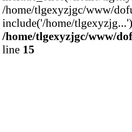
/home/tlgexyzjgc/www/dof
include('/home/tlgexyzjg...
/home/tlgexyzjgc/www/do
line
15