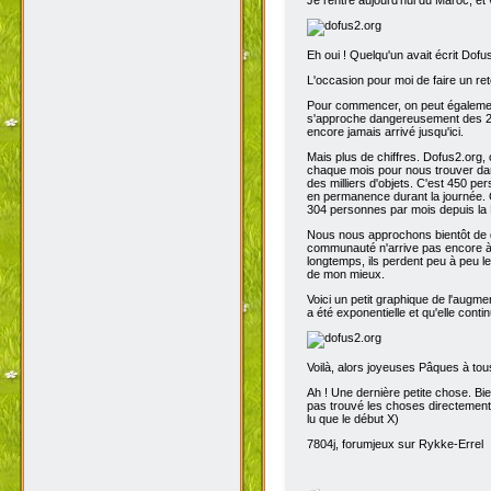
Eh oui ! Quelqu'un avait écrit Dofu
L'occasion pour moi de faire un reto
Pour commencer, on peut également 
s'approche dangereusement des 200
encore jamais arrivé jusqu'ici.
Mais plus de chiffres. Dofus2.org,
chaque mois pour nous trouver dans
des milliers d'objets. C'est 450 p
en permanence durant la journée. C
304 personnes par mois depuis la 
Nous nous approchons bientôt de de
communauté n'arrive pas encore à s
longtemps, ils perdent peu à peu l
de mon mieux.
Voici un petit graphique de l'augme
a été exponentielle et qu'elle contin
Voilà, alors joyeuses Pâques à tou
Ah ! Une dernière petite chose. Bien
pas trouvé les choses directement t
lu que le début X)
7804j, forumjeux sur Rykke-Errel