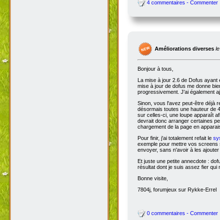
4 commentaires - Commenter
Améliorations diverses
l
Bonjour à tous,
La mise à jour 2.6 de Dofus ayant 
mise à jour de dofus me donne bien 
progressivement. J'ai également aj
Sinon, vous l'avez peut-être déjà 
désormais toutes une hauteur de 4
sur celles-ci, une loupe apparaît a
devrait donc arranger certaines pers
chargement de la page en apparais
Pour finir, j'ai totalement refait le
sy
exemple pour mettre vos screens s
envoyer, sans n'avoir à les ajoute
Et juste une petite annecdote : do
résultat dont je suis assez fier qu
Bonne visite,
7804j, forumjeux sur Rykke-Errel
0 commentaires - Commenter