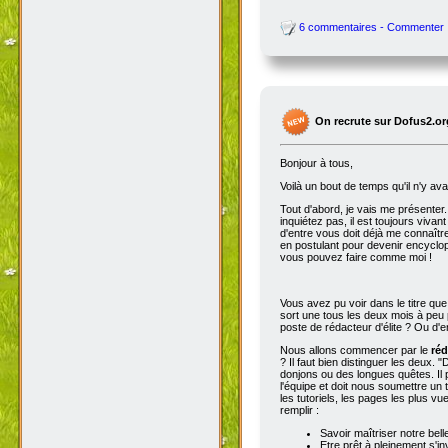
6 commentaires - Commenter
On recrute sur Dofus2.or
Bonjour à tous,
Voilà un bout de temps qu'il n'y av
Tout d'abord, je vais me présenter. 
inquiétez pas, il est toujours viva
d'entre vous doit déjà me connaître
en postulant pour devenir encyclop
vous pouvez faire comme moi !
Vous avez pu voir dans le titre qu
sort une tous les deux mois à peu p
poste de rédacteur d'élite ? Ou d'e
Nous allons commencer par le
réd
? Il faut bien distinguer les deux. "
donjons ou des longues quêtes. Il p
l'équipe et doit nous soumettre un t
les tutoriels, les pages les plus v
remplir :
Savoir maîtriser notre bell
Etre prêt à pleinement s'in