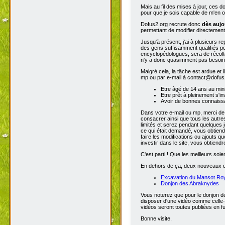
Mais au fil des mises à jour, ces 
pour que je sois capable de m'en o
Dofus2.org recrute donc
dès aujo
permettant de modifier directement
Jusqu'à présent, j'ai à plusieurs re
des gens suffisamment qualifiés po
encyclopédologues, sera de récolter
n'y a donc quasimment pas besoin d
Malgré cela, la tâche est ardue et 
mp ou par e-mail à contact@dofus2.
Etre âgé de 14 ans au mi
Etre prêt à pleinement s'in
Avoir de bonnes connaissa
Dans votre e-mail ou mp, merci de
consacrer ainsi que tous les autres
limités et serez pendant quelques 
ce qui était demandé, vous obtiendr
faire les modifications ou ajouts 
investir dans le site, vous obtiend
C'est parti ! Que les meilleurs soien
En dehors de ça, deux nouveaux don
Excavation du Mansot Ro
Donjon des Abraknydes
Vous noterez que pour le donjon de
disposer d'une vidéo comme celle-
vidéos seront toutes publiées en ful
Bonne visite,