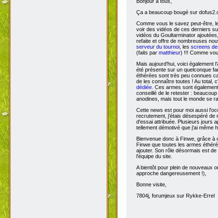
Bonjour à tous,
Ça
a beaucoup bougé sur dofus2.or
Comme vous le savez peut-être, l
voir des vidéos de ces derniers s
vidéos du Goultarminator ajoutées
refaite et offre de nombreuses no
serveur du tournoi
, les
screens des
(faits par
matthieur
) !!! Comme vou
Mais aujourd'hui, voici également l'
été présente sur un quelconque fan 
éthérées sont très peu connues car 
de les connaître toutes ! Au total,
dédiée
. Ces armes sont également 
conseillé de le retester : beaucou
anodines, mais tout le monde se r
Cette news est pour moi aussi l'o
recrutement, j'étais désespéré de 
d'essai attribuée. Plusieurs jours 
tellement démotivé que j'ai même hé
Bienvenue donc à Finwe, grâce à q
Finwe que toutes les armes éthérée
ajouter. Son rôle désormais est de m
l'équipe du site.
A bientôt pour plein de nouveaux ou
approche dangereusement !),
Bonne visite,
7804j, forumjeux sur Rykke-Errel