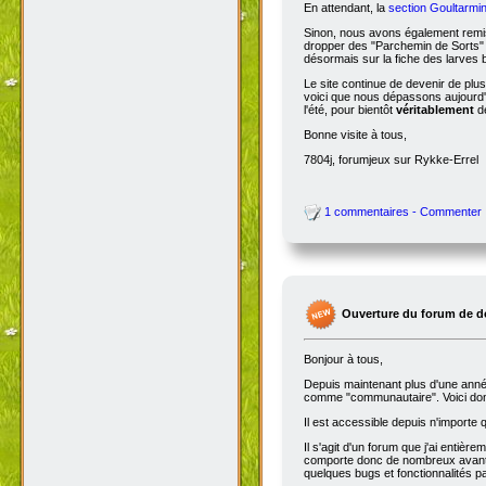
En attendant, la
section Goultarmin
Sinon, nous avons également remis
dropper des "Parchemin de Sorts" s
désormais sur la fiche des larves b
Le site continue de devenir de plu
voici que nous dépassons aujourd'hu
l'été, pour bientôt
véritablement
de
Bonne visite à tous,
7804j, forumjeux sur Rykke-Errel
1 commentaires - Commenter
Ouverture du forum de d
Bonjour à tous,
Depuis maintenant plus d'une année,
comme "communautaire". Voici don
Il est accessible depuis n'importe
Il s'agit d'un forum que j'ai entiè
comporte donc de nombreux avantag
quelques bugs et fonctionnalités 