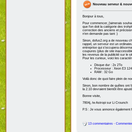
Nouveau serveur & nouv
Bonjour à tous,
Pour commencer, j'aimerais souhai
que l'on doit la catégorie des troh
correction des anciens et précisions
n'en demande pas tant :)
Sinon, dofus2.org a de nouveau chan
rappel, un serveur est un ordinateu
entreprise qui s'occupera désorma
coupures (plus de site inaccessibl
les revenus de la publicité sur le sit
Pour les curieux, voici les caracté
Disque dur : 2x 2To
Processeur : Xeon E3 1245
RAM : 32 Go
Voilà donc de quoi faire plein de 
Sinon, bon nombre de quêtes ont fait
la 2.10 devraient bientôt être ajout
Bonne visite,
7804j, /w Astropi sur Li Crounch
P.S : Je vous annonce également l'
13 commentaires - Commente