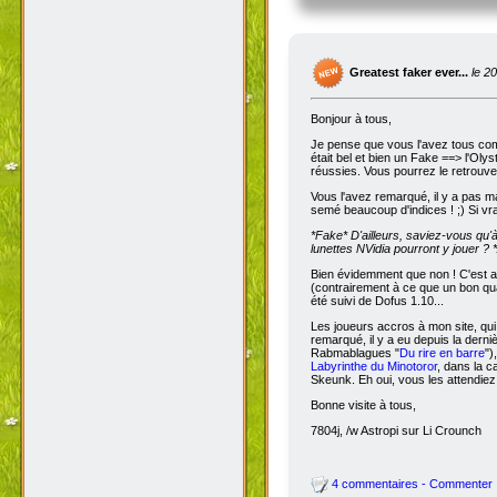
Greatest faker ever...
le 2
Bonjour à tous,
Je pense que vous l'avez tous com
était bel et bien un Fake ==> l'Oly
réussies. Vous pourrez le retrouve
Vous l'avez remarqué, il y a pas m
semé beaucoup d'indices ! ;) Si vra
*Fake*
D'ailleurs, saviez-vous qu'
lunettes NVidia pourront y jouer ? *
Bien évidemment que non ! C'est a
(contrairement à ce que un bon qua
été suivi de Dofus 1.10...
Les joueurs accros à mon site, qui
remarqué, il y a eu depuis la dern
Rabmablagues "
Du rire en barre
")
Labyrinthe du Minotoror
, dans la c
Skeunk. Eh oui, vous les attendiez
Bonne visite à tous,
7804j, /w Astropi sur Li Crounch
4 commentaires - Commenter