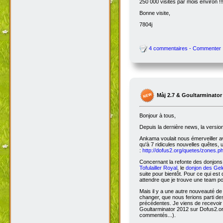
250 000 visites par mois environ !!
Bonne visite,
7804j
4 commentaires - Commenter
Màj 2.7 & Goultarminator
Bonjour à tous,
Depuis la dernière news, la versio
Ankama voulait nous émerveiller avec
qu'à 7 ridicules nouvelles quêtes, 
:
http://dofus2.org/quetes/zones.
Concernant la refonte des donjons, 
Tofulailler Royal
, le
donjon des Gel
suite pour bientôt. Pour ce qui es
attendre que je trouve une team po
Mais il y a une autre nouveauté de 
changer, que nous ferions parti de
précédentes. Je viens de recevoir
Goultarminator 2012 sur Dofus2.org
commentés...).