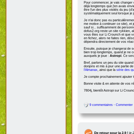
Pour commencer, je vais changer de
déjà longtemps que j'en avais envie
être l'un des plus visités du jeu (d
systématiquement seul lorsque je jo
Je n'ai donc pas eu particulièreme
me motive à continuer ce site), et 
sauf si... suffisamment de person
dofus2.org reste un site rykkien, 
vous êtes sur Li Crounch et que vo
en fichez, alors ne faites rien, dé
dépendra directement de vos réact
Ensuite, puisque je changerai de se
bien trop longtemps, quand je ne c
auxquels je joue :
Astropi
. Ce ser
Bref, parlons un peu du site quand
donjons et mis à jour une partie d
l'Almanax
, ainsi que la
série des q
Je compte prochainement ajouter to
Bonne visite & en attente de vos r
7804j, bientôt Astropi sur Li Croun
9 commentaires - Commenter
De retour pour la 2.9 !
le 