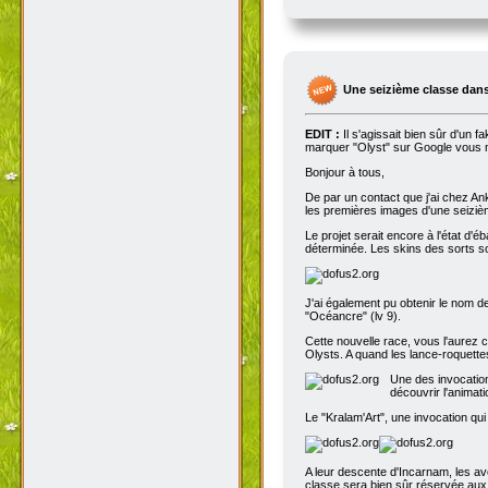
Une seizième classe dans
EDIT :
Il s'agissait bien sûr d'un 
marquer "Olyst" sur Google vous m
Bonjour à tous,
De par un contact que j'ai chez An
les premières images d'une seizième
Le projet serait encore à l'état d'
déterminée. Les skins des sorts son
J'ai également pu obtenir le nom de
"Océancre" (lv 9).
Cette nouvelle race, vous l'aurez c
Olysts. A quand les lance-roquettes
Une des invocation
découvrir l'animat
Le "Kralam'Art", une invocation qui
A leur descente d'Incarnam, les av
classe sera bien sûr réservée au