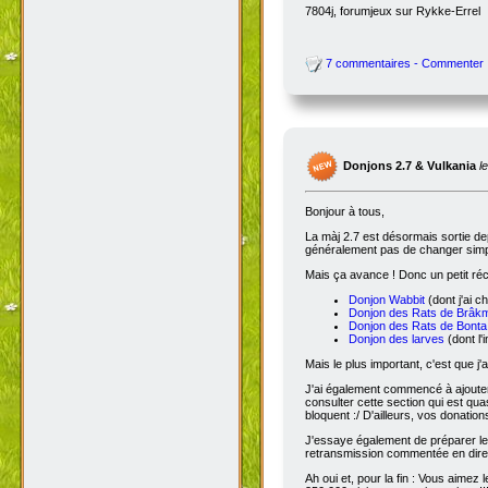
7804j, forumjeux sur Rykke-Errel
7 commentaires - Commenter
Donjons 2.7 & Vulkania
l
Bonjour à tous,
La màj 2.7 est désormais sortie dep
généralement pas de changer simple
Mais ça avance ! Donc un petit réc
Donjon Wabbit
(dont j'ai c
Donjon des Rats de Brâk
Donjon des Rats de Bonta
Donjon des larves
(dont l'
Mais le plus important, c'est que j'
J'ai également commencé à ajoute
consulter cette section qui est qua
bloquent :/ D'ailleurs, vos donatio
J'essaye également de préparer le 
retransmission commentée en dire
Ah oui et, pour la fin : Vous aimez