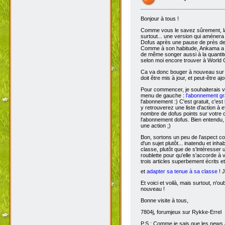
Bonjour à tous !
Comme vous le savez sûrement, 
surtout... une version qui aménera
Dofus après une pause de près de si
Comme à son habitude, Ankama a chois
de même songer aussi à la quantit
selon moi encore trouver à World 
Ca va donc bouger à nouveau sur D
doit être mis à jour, et peut-être aj
Pour commencer, je souhaiterais 
menu de gauche :
l'abonnement gra
l'abonnement :) C'est gratuit, c'est
y retrouverez une liste d'action à 
nombre de dofus points sur votre
l'abonnement dofus. Bien entendu, 
une action ;)
Bon, sortons un peu de l'aspect com
d'un sujet plutôt... inatendu et inha
classe, plutôt que de s'intéresser
roublette pour qu'elle s'accorde à
trois articles superbement écrits e
et
adapter sa tenue à sa classe
! J
Et voici et voilà, mais surtout, n'
nouveau !
Bonne visite à tous,
7804j, forumjeux sur Rykke-Errel
P.S : Comme je sais que les news a