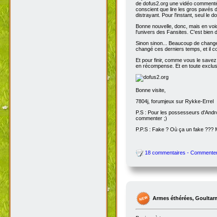
de dofus2.org une vidéo commentée
conscient que lire les gros pavés d
distrayant. Pour l'instant, seul le do
Bonne nouvelle, donc, mais en voic
l'univers des Fansites. C'est bien
Sinon sinon... Beaucoup de change
changé ces derniers temps, et il co
Et pour finir, comme vous le savez
en récompense. Et en toute exclusi
Bonne visite,
7804j, forumjeux sur Rykke-Errel
P.S : Pour les possesseurs d'Andro
commenter ;)
P.P.S : Fake ? Où ça un fake ???
18 commentaires - Commente
Armes éthérées, Goultar