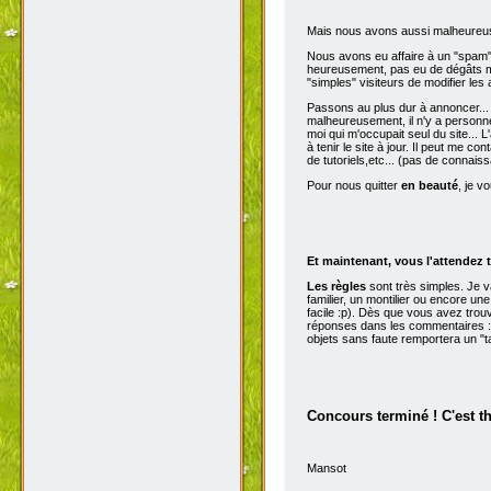
Mais nous avons aussi malheureu
Nous avons eu affaire à un "spam" d
heureusement, pas eu de dégâts ma
"simples" visiteurs de modifier les
Passons au plus dur à annoncer...
malheureusement, il n'y a personne 
moi qui m'occupait seul du site...
à tenir le site à jour. Il peut me con
de tutoriels,etc... (pas de connai
Pour nous quitter
en beauté
, je v
Et maintenant, vous l'attendez t
Les règles
sont très simples. Je 
familier, un montilier ou encore une
facile :p). Dès que vous avez trou
réponses dans les commentaires :p
objets sans faute remportera un "t
Concours terminé ! C'est t
Mansot