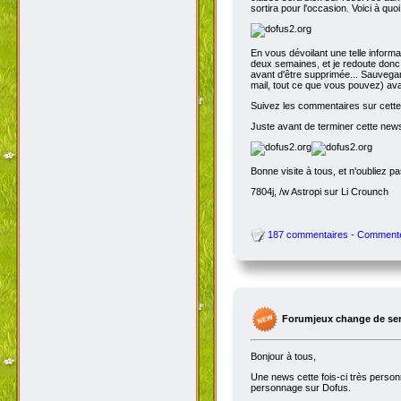
sortira pour l'occasion. Voici à quo
En vous dévoilant une telle inform
deux semaines, et je redoute donc 
avant d'être supprimée... Sauvegar
mail, tout ce que vous pouvez) avant
Suivez les commentaires sur cette 
Juste avant de terminer cette news
Bonne visite à tous, et n'oubliez p
7804j, /w Astropi sur Li Crounch
187 commentaires - Comment
Forumjeux change de serv
Bonjour à tous,
Une news cette fois-ci très perso
personnage sur Dofus.