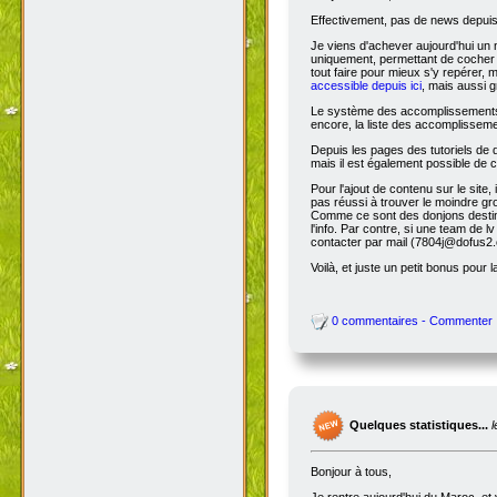
Effectivement, pas de news depuis 
Je viens d'achever aujourd'hui un 
uniquement, permettant de cocher l
tout faire pour mieux s'y repérer, 
accessible depuis ici
, mais aussi g
Le système des accomplissements ne 
encore, la liste des accomplisseme
Depuis les pages des tutoriels de
mais il est également possible de cl
Pour l'ajout de contenu sur le site,
pas réussi à trouver le moindre gr
Comme ce sont des donjons destinés a
l'info. Par contre, si une team de
contacter par mail (7804j@dofus2.
Voilà, et juste un petit bonus pour l
0 commentaires - Commenter
Quelques statistiques...
Bonjour à tous,
Je rentre aujourd'hui du Maroc, et 