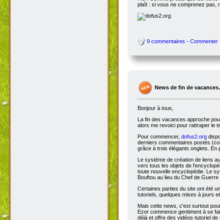
plaît : si vous ne comprenez pas, 
9 commentaires - Commenter
News de fin de vacances.
Bonjour à tous,
La fin des vacances approche pour 
alors me revoici pour rattraper le 
Pour commencer,
dofus2.org
dispo
derniers commentaires postés (comm
grâce à trois élégants onglets. En 
Le système de création de liens a
vers tous les objets de l'encyclop
toute nouvelle encyclopédie. Le sys
Bouftou au lieu du Chef de Guerre 
Certaines parties du site ont été
tutoriels, quelques mises à jours e
Mais cette news, c'est surtout pou
Ezor commence gentiment à se fair
déjà et offre des vidéos-tutoriel de