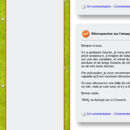
10 commentaires - Commente
Rétrospective sur l'attaq
Bonjour à tous,
Il y a quelques heures, je vous an
privé wodama.fr, à l'origine de l'at
sur une des variables, et retrait du
perdues et de longs instants de str
en de très bons termes.
Par précaution, je vous recommande
rappelle qu'il est vivement décon
Si vous découvrez une faille de séc
ce site, mais je suis seul, et il 
Bonne visite,
7804j, /w Astropi sur Li Crounch
14 commentaires - Commente