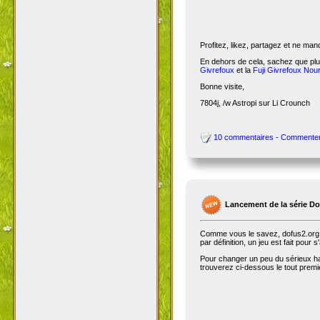
Profitez, likez, partagez et ne ma
En dehors de cela, sachez que plus
Givrefoux
et la
Fuji Givrefoux Nour
Bonne visite,
7804j, /w Astropi sur Li Crounch
10 commentaires - Commente
Lancement de la série D
Comme vous le savez, dofus2.org e
par définition, un jeu est fait pour
Pour changer un peu du sérieux habi
trouverez ci-dessous le tout premie