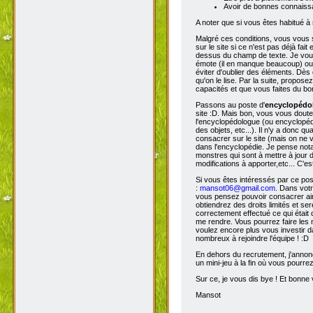
Avoir de bonnes connaissa
A noter que si vous êtes habitué à 
Malgré ces conditions, vous vous s
sur le site si ce n'est pas déjà fa
dessus du champ de texte. Je vous 
émote (il en manque beaucoup) ou s
éviter d'oublier des éléments. Dès 
qu'on le lise. Par la suite, propos
capacités et que vous faites du bon
Passons au poste d'
encyclopéd
site :D. Mais bon, vous vous doutez
l'encyclopédologue (ou encyclopédis
des objets, etc...). Il n'y a donc
consacrer sur le site (mais on ne v
dans l'encyclopédie. Je pense not
monstres qui sont à mettre à jour de
modifications à apporter,etc... C'es
Si vous êtes intéressés par ce pos
:
mansot06@gmail.com
. Dans vot
vous pensez pouvoir consacrer ains
obtiendrez des droits limités et s
correctement effectué ce qui était 
me rendre. Vous pourrez faire les 
voulez encore plus vous investir d
nombreux à rejoindre l'équipe ! :D
En dehors du recrutement, j'annonc
un mini-jeu à la fin où vous pourre
Sur ce, je vous dis bye ! Et bonne v
Mansot