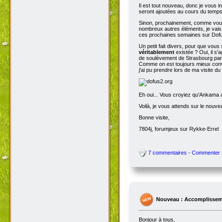
Il est tout nouveau, donc je vous i
seront ajoutées au cours du temps p
Sinon, prochainement, comme vous
nombreux autres éléments, je vais 
ces prochaines semaines sur Dofu
Un petit fait divers, pour que vou
véritablement
existée ? Oui, il s'
de soulèvement de Strasbourg par N
Comme on est toujours mieux conva
j'ai pu prendre lors de ma visite d
Eh oui... Vous croyiez qu'Ankama av
Voilà, je vous attends sur le nouv
Bonne visite,
7804j, forumjeux sur Rykke-Errel
7 commentaires - Commenter
Nouveau : Accomplissem
Bonjour à tous,