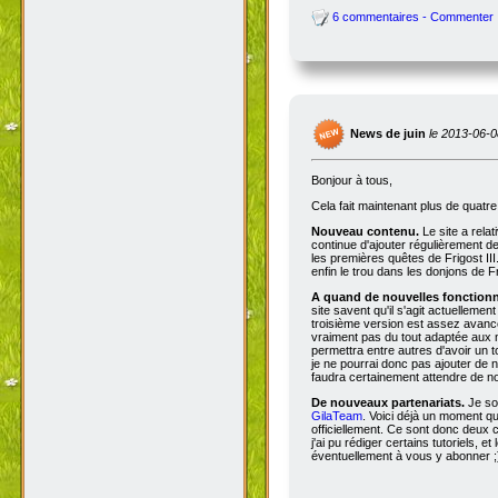
6 commentaires - Commenter
News de juin
le 2013-06-0
Bonjour à tous,
Cela fait maintenant plus de quatr
Nouveau contenu.
Le site a rela
continue d'ajouter régulièrement d
les premières quêtes de Frigost III
enfin le trou dans les donjons de Fri
A quand de nouvelles fonctionna
site savent qu'il s'agit actuellemen
troisième version est assez avancée
vraiment pas du tout adaptée aux n
permettra entre autres d'avoir un 
je ne pourrai donc pas ajouter de no
faudra certainement attendre de no
De nouveaux partenariats.
Je so
GilaTeam
. Voici déjà un moment qu'
officiellement. Ce sont donc deux
j'ai pu rédiger certains tutoriels, e
éventuellement à vous y abonner ;