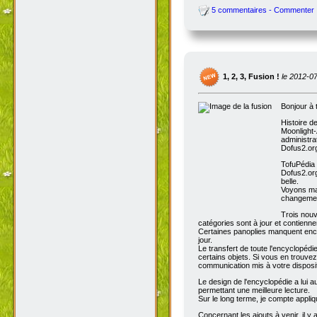
5 commentaires - Commenter
1, 2, 3, Fusion !
le 2012-0
Bonjour à 
Histoire d
Moonlight-
administra
Dofus2.org
TofuPédia
Dofus2.org
belle.
Voyons mai
changemen
Trois nouv
catégories sont à jour et contienn
Certaines panoplies manquent enco
jour.
Le transfert de toute l'encyclopédi
certains objets. Si vous en trouve
communication mis à votre disposit
Le design de l'encyclopédie a lui au
permettant une meilleure lecture.
Sur le long terme, je compte appli
Concernant les ajouts à venir, il y