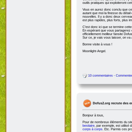
outils pratiques qui exploiteront c
Vous en aurez donc conclu que cet
autant que moi la finesse du détai
nouvelles. Il y a donc deux cervea
est plus rapides, plus forts, plus ima
C'est donc ici que se termine cet
En espérant que vous partagerez ce
officiellement meilleur fansite Dofus 
Sur ce, je vais vous laisser, on va a
Bonne visite à vous !
Moonlight-Angel.
10 commentaires - Commente
Dofus2.org recrute des 
Bonjour à tous,
Pour de nombreux éléments du site,
bestiaire
, par exemple, est utilisé 
corps à corps
. Etc. Parmis ces pro