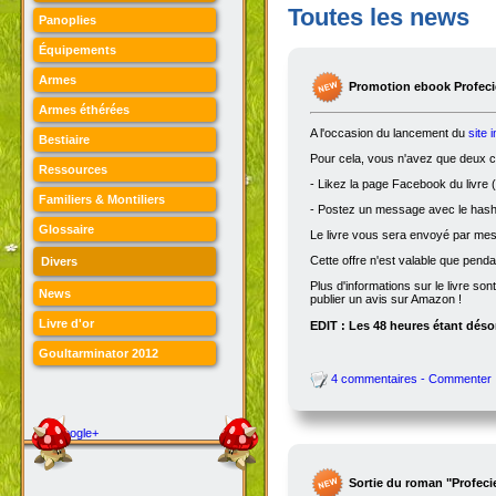
Toutes les news
Panoplies
Équipements
Armes
Promotion ebook Profecie
Armes éthérées
A l'occasion du lancement du
site 
Bestiaire
Pour cela, vous n'avez que deux ch
Ressources
- Likez la page Facebook du livre (
Familiers & Montiliers
- Postez un message avec le hasht
Glossaire
Le livre vous sera envoyé par me
Cette offre n'est valable que penda
Divers
Plus d'informations sur le livre son
News
publier un avis sur Amazon !
Livre d'or
EDIT : Les 48 heures étant désor
Goultarminator 2012
4 commentaires - Commenter
Google+
Sortie du roman "Profeci