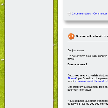
1 commentaires - Commenter
Des nouvelles du site et 
Bonjour à tous,
On se retrouve aujourd'hui pour 
news !
Bonne lecture !
Deux
nouveaux tutoriels
donjons 
Skeunk
" par Draedixe. Une partie
savoir
comment ouvrir l'antre du 
Une interview a également fait son
pour voir l'interview)
Nous sommes aussi fier d'annoncer
de Nowel ! Plus de
700 000 visite