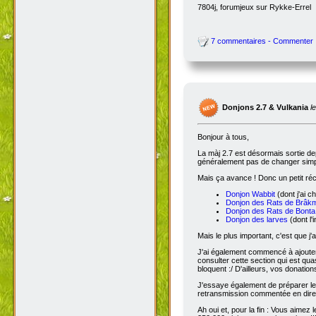
7804j, forumjeux sur Rykke-Errel
7 commentaires - Commenter
Donjons 2.7 & Vulkania
l
Bonjour à tous,
La màj 2.7 est désormais sortie dep
généralement pas de changer simple
Mais ça avance ! Donc un petit réc
Donjon Wabbit
(dont j'ai c
Donjon des Rats de Brâk
Donjon des Rats de Bonta
Donjon des larves
(dont l'
Mais le plus important, c'est que j'
J'ai également commencé à ajoute
consulter cette section qui est qua
bloquent :/ D'ailleurs, vos donatio
J'essaye également de préparer le 
retransmission commentée en dire
Ah oui et, pour la fin : Vous aimez