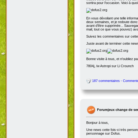
sortira pour l'occasion. Voici à quo
En vous dévoilant une telle inform
deux semaines, et je redoute donc 
avant d'être supprimée... Sauvegar
mail, tout ce que vous pouvez) avant
Suivez les commentaires sur cette 
Juste avant de terminer cette news
Bonne visite à tous, et n'oubliez p
7804j, /w Astropi sur Li Crounch
187 commentaires - Comment
Forumjeux change de serv
Bonjour à tous,
Une news cette fois-ci très perso
personnage sur Dofus.