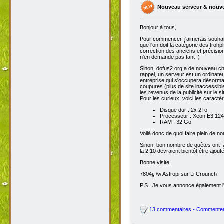
Nouveau serveur & nouv
Bonjour à tous,
Pour commencer, j'aimerais souhai
que l'on doit la catégorie des troh
correction des anciens et précisions
n'en demande pas tant :)
Sinon, dofus2.org a de nouveau chan
rappel, un serveur est un ordinateu
entreprise qui s'occupera désorma
coupures (plus de site inaccessibl
les revenus de la publicité sur le sit
Pour les curieux, voici les caracté
Disque dur : 2x 2To
Processeur : Xeon E3 1245
RAM : 32 Go
Voilà donc de quoi faire plein de 
Sinon, bon nombre de quêtes ont fait
la 2.10 devraient bientôt être ajout
Bonne visite,
7804j, /w Astropi sur Li Crounch
P.S : Je vous annonce également l'
13 commentaires - Commente