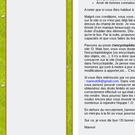
Avoir de bonnes connaissa
A noter que si vous êtes habitué à 
Malgré ces conditions, vous vous s
sur le site si ce n'est pas déjà fa
dessus du champ de texte. Je vous 
émote (il en manque beaucoup) ou s
éviter d'oublier des éléments. Dès 
qu'on le lise. Par la suite, propos
capacités et que vous faites du bon
Passons au poste d'
encyclopéd
site :D. Mais bon, vous vous doutez
l'encyclopédologue (ou encyclopédis
des objets, etc...). Il n'y a donc
consacrer sur le site (mais on ne v
dans l'encyclopédie. Je pense not
monstres qui sont à mettre à jour de
modifications à apporter,etc... C'es
Si vous êtes intéressés par ce pos
:
mansot06@gmail.com
. Dans vot
vous pensez pouvoir consacrer ains
obtiendrez des droits limités et s
correctement effectué ce qui était 
me rendre. Vous pourrez faire les 
voulez encore plus vous investir d
nombreux à rejoindre l'équipe ! :D
En dehors du recrutement, j'annonc
un mini-jeu à la fin où vous pourre
Sur ce, je vous dis bye ! Et bonne v
Mansot