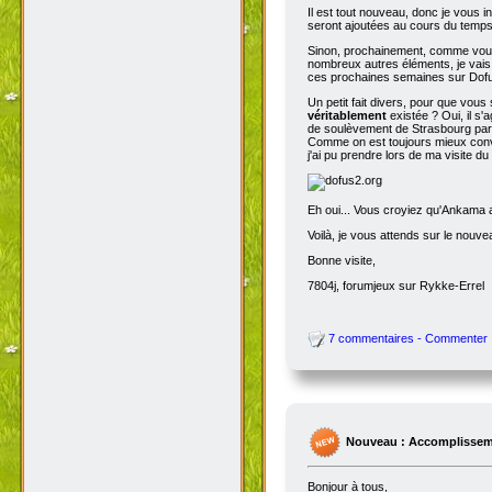
Il est tout nouveau, donc je vous i
seront ajoutées au cours du temps p
Sinon, prochainement, comme vous
nombreux autres éléments, je vais 
ces prochaines semaines sur Dofu
Un petit fait divers, pour que vou
véritablement
existée ? Oui, il s'
de soulèvement de Strasbourg par N
Comme on est toujours mieux conva
j'ai pu prendre lors de ma visite d
Eh oui... Vous croyiez qu'Ankama av
Voilà, je vous attends sur le nouv
Bonne visite,
7804j, forumjeux sur Rykke-Errel
7 commentaires - Commenter
Nouveau : Accomplissem
Bonjour à tous,