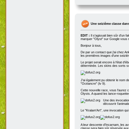
Une seizième classe dans
EDIT :
Il s'agissait bien sûr d'un 
marquer "Olyst" sur Google vous m
Bonjour à tous,
De par un contact que j'ai chez An
les premières images d'une seizième
Le projet serait encore à l'état d'
déterminée. Les skins des sorts son
J'ai également pu obtenir le nom de
"Océancre" (lv 9).
Cette nouvelle race, vous l'aurez c
Olysts. A quand les lance-roquettes
Une des invocation
découvrir l'animat
Le "Kralam'Art", une invocation qui
A leur descente d'Incarnam, les av
classe sera bien sûr réservée au