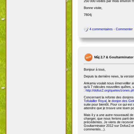
250 000 visites par mois environ !!
Bonne visite,
7804j
4 commentaires - Commenter
Màj 2.7 & Goultarminator
Bonjour à tous,
Depuis la dernière news, la versio
Ankama voulait nous émerveiller avec
qu'à 7 ridicules nouvelles quêtes, 
:
http://dofus2.org/quetes/zones.
Concernant la refonte des donjons, 
Tofulailler Royal
, le
donjon des Gel
suite pour bientôt. Pour ce qui es
attendre que je trouve une team po
Mais il y a une autre nouveauté de 
changer, que nous ferions parti de
précédentes. Je viens de recevoir
Goultarminator 2012 sur Dofus2.org
commentés...).