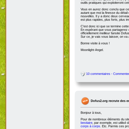
outils pratiques qui exploiteront c
Vous en aurez donc conclu que cet
autant que moi la finesse du détai
nouvelles. Il y a donc deux cervea
est plus rapides, plus forts, plus ima
C'est donc ici que se termine cet
En espérant que vous partagerez ce
officiellement meilleur fansite Dofus 
Sur ce, je vais vous laisser, on va a
Bonne visite à vous !
Moonlight-Angel.
10 commentaires - Commente
Dofus2.org recrute des 
Bonjour à tous,
Pour de nombreux éléments du site,
bestiaire
, par exemple, est utilisé 
corps à corps
. Etc. Parmis ces pro