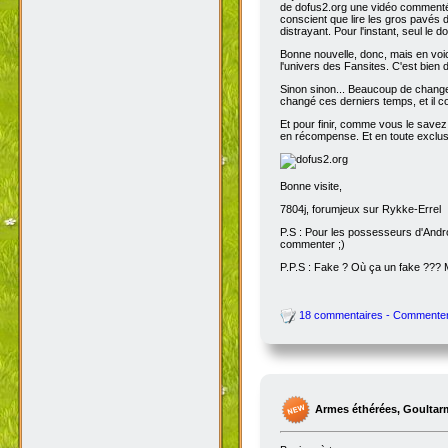
de dofus2.org une vidéo commentée
conscient que lire les gros pavés d
distrayant. Pour l'instant, seul le do
Bonne nouvelle, donc, mais en voic
l'univers des Fansites. C'est bien
Sinon sinon... Beaucoup de change
changé ces derniers temps, et il co
Et pour finir, comme vous le savez
en récompense. Et en toute exclusi
Bonne visite,
7804j, forumjeux sur Rykke-Errel
P.S : Pour les possesseurs d'Andro
commenter ;)
P.P.S : Fake ? Où ça un fake ???
18 commentaires - Commente
Armes éthérées, Goultar