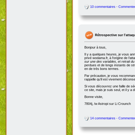
10 commentaires - Commente
Rétrospective sur l'attaq
Bonjour à tous,
Il y a quelques heures, je vous an
privé wodama.fr, à l'origine de l'at
sur une des variables, et retrait du
perdues et de longs instants de str
en de très bons termes.
Par précaution, je vous recommande
rappelle qu'il est vivement décon
Si vous découvrez une faille de séc
ce site, mais je suis seul, et il 
Bonne visite,
7804j, /w Astropi sur Li Crounch
14 commentaires - Commente