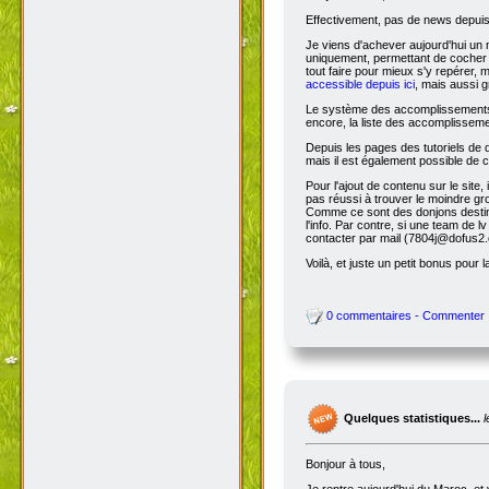
Effectivement, pas de news depuis 
Je viens d'achever aujourd'hui un 
uniquement, permettant de cocher l
tout faire pour mieux s'y repérer, 
accessible depuis ici
, mais aussi g
Le système des accomplissements ne 
encore, la liste des accomplisseme
Depuis les pages des tutoriels de
mais il est également possible de cl
Pour l'ajout de contenu sur le site,
pas réussi à trouver le moindre gr
Comme ce sont des donjons destinés a
l'info. Par contre, si une team de
contacter par mail (7804j@dofus2.
Voilà, et juste un petit bonus pour l
0 commentaires - Commenter
Quelques statistiques...
Bonjour à tous,
Je rentre aujourd'hui du Maroc, et 