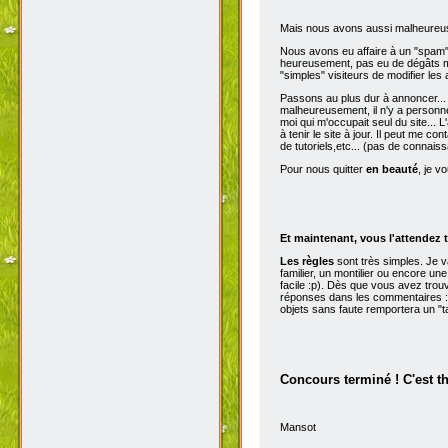
Mais nous avons aussi malheureu
Nous avons eu affaire à un "spam" d
heureusement, pas eu de dégâts ma
"simples" visiteurs de modifier les
Passons au plus dur à annoncer...
malheureusement, il n'y a personne 
moi qui m'occupait seul du site...
à tenir le site à jour. Il peut me con
de tutoriels,etc... (pas de connai
Pour nous quitter
en beauté
, je v
Et maintenant, vous l'attendez t
Les règles
sont très simples. Je 
familier, un montilier ou encore une
facile :p). Dès que vous avez trou
réponses dans les commentaires :p
objets sans faute remportera un "t
Concours terminé ! C'est t
Mansot