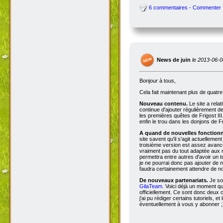
6 commentaires - Commenter
News de juin
le 2013-06-0
Bonjour à tous,
Cela fait maintenant plus de quatr
Nouveau contenu.
Le site a rela
continue d'ajouter régulièrement d
les premières quêtes de Frigost III
enfin le trou dans les donjons de Fri
A quand de nouvelles fonctionna
site savent qu'il s'agit actuellemen
troisième version est assez avancée
vraiment pas du tout adaptée aux n
permettra entre autres d'avoir un 
je ne pourrai donc pas ajouter de no
faudra certainement attendre de no
De nouveaux partenariats.
Je so
GilaTeam
. Voici déjà un moment qu'
officiellement. Ce sont donc deux
j'ai pu rédiger certains tutoriels, e
éventuellement à vous y abonner ;