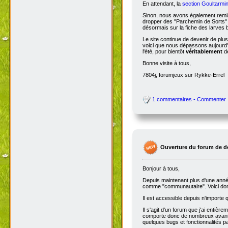
En attendant, la
section Goultarmin
Sinon, nous avons également remis
dropper des "Parchemin de Sorts" s
désormais sur la fiche des larves b
Le site continue de devenir de plu
voici que nous dépassons aujourd'hu
l'été, pour bientôt
véritablement
de
Bonne visite à tous,
7804j, forumjeux sur Rykke-Errel
1 commentaires - Commenter
Ouverture du forum de d
Bonjour à tous,
Depuis maintenant plus d'une année,
comme "communautaire". Voici don
Il est accessible depuis n'importe
Il s'agit d'un forum que j'ai entiè
comporte donc de nombreux avantag
quelques bugs et fonctionnalités 