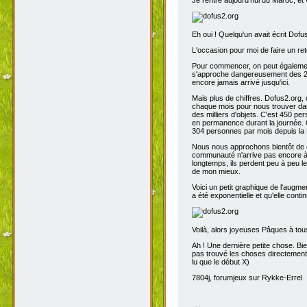
Eh oui ! Quelqu'un avait écrit Dofu
L'occasion pour moi de faire un reto
Pour commencer, on peut également 
s'approche dangereusement des 200
encore jamais arrivé jusqu'ici.
Mais plus de chiffres. Dofus2.org,
chaque mois pour nous trouver dans
des milliers d'objets. C'est 450 p
en permanence durant la journée. C
304 personnes par mois depuis la 
Nous nous approchons bientôt de de
communauté n'arrive pas encore à s
longtemps, ils perdent peu à peu l
de mon mieux.
Voici un petit graphique de l'augme
a été exponentielle et qu'elle contin
Voilà, alors joyeuses Pâques à tou
Ah ! Une dernière petite chose. Bien
pas trouvé les choses directement t
lu que le début X)
7804j, forumjeux sur Rykke-Errel