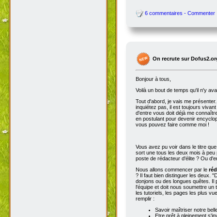
6 commentaires - Commenter
On recrute sur Dofus2.or
Bonjour à tous,
Voilà un bout de temps qu'il n'y av
Tout d'abord, je vais me présenter. 
inquiétez pas, il est toujours viva
d'entre vous doit déjà me connaître
en postulant pour devenir encyclop
vous pouvez faire comme moi !
Vous avez pu voir dans le titre qu
sort une tous les deux mois à peu p
poste de rédacteur d'élite ? Ou d'e
Nous allons commencer par le
réd
? Il faut bien distinguer les deux. "
donjons ou des longues quêtes. Il p
l'équipe et doit nous soumettre un t
les tutoriels, les pages les plus v
remplir :
Savoir maîtriser notre bell
Etre prêt à pleinement s'in