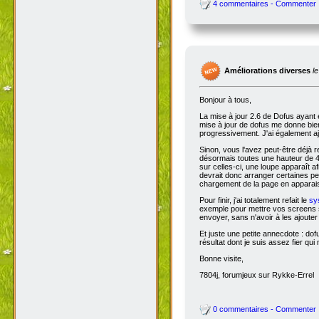
4 commentaires - Commenter
Améliorations diverses
l
Bonjour à tous,
La mise à jour 2.6 de Dofus ayant 
mise à jour de dofus me donne bien 
progressivement. J'ai également aj
Sinon, vous l'avez peut-être déjà 
désormais toutes une hauteur de 4
sur celles-ci, une loupe apparaît a
devrait donc arranger certaines pers
chargement de la page en apparais
Pour finir, j'ai totalement refait le
sy
exemple pour mettre vos screens s
envoyer, sans n'avoir à les ajoute
Et juste une petite annecdote : do
résultat dont je suis assez fier qu
Bonne visite,
7804j, forumjeux sur Rykke-Errel
0 commentaires - Commenter