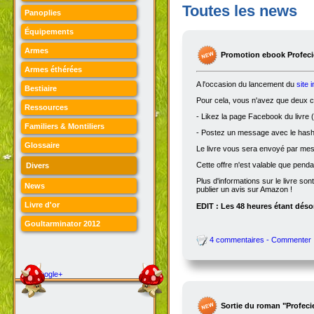
Toutes les news
Panoplies
Équipements
Armes
Promotion ebook Profecie
Armes éthérées
A l'occasion du lancement du
site 
Bestiaire
Pour cela, vous n'avez que deux ch
Ressources
- Likez la page Facebook du livre (
Familiers & Montiliers
- Postez un message avec le hasht
Glossaire
Le livre vous sera envoyé par me
Cette offre n'est valable que penda
Divers
Plus d'informations sur le livre son
News
publier un avis sur Amazon !
Livre d'or
EDIT : Les 48 heures étant désor
Goultarminator 2012
4 commentaires - Commenter
Google+
Sortie du roman "Profeci