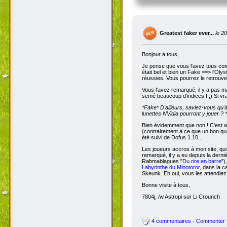
Greatest faker ever...
le 2
Bonjour à tous,
Je pense que vous l'avez tous com
était bel et bien un Fake ==> l'Oly
réussies. Vous pourrez le retrouve
Vous l'avez remarqué, il y a pas m
semé beaucoup d'indices ! ;) Si vra
*Fake*
D'ailleurs, saviez-vous qu'
lunettes NVidia pourront y jouer ? *
Bien évidemment que non ! C'est a
(contrairement à ce que un bon qua
été suivi de Dofus 1.10...
Les joueurs accros à mon site, qui
remarqué, il y a eu depuis la dern
Rabmablagues "
Du rire en barre
")
Labyrinthe du Minotoror
, dans la c
Skeunk. Eh oui, vous les attendiez
Bonne visite à tous,
7804j, /w Astropi sur Li Crounch
4 commentaires - Commenter