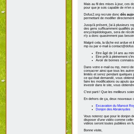
Mais au fil des mises à jour, ces 
pour que je sois capable de m'en o
Dofus2.org recrute donc
dès aujo
permettant de modifier directement
Jusqu'à présent, j'ai à plusieurs re
des gens suffisamment qualifiés po
encyclopédologues, sera de récolter
n'y a donc quasimment pas besoin d
Malgré cela, la tâche est ardue et 
mp ou par e-mail à contact@dofus2.
Etre âgé de 14 ans au mi
Etre prêt à pleinement s'in
Avoir de bonnes connaissa
Dans votre e-mail ou mp, merci de
consacrer ainsi que tous les autres
limités et serez pendant quelques 
ce qui était demandé, vous obtiendr
faire les modifications ou ajouts 
investir dans le site, vous obtiend
C'est parti ! Que les meilleurs soien
En dehors de ça, deux nouveaux don
Excavation du Mansot Ro
Donjon des Abraknydes
Vous noterez que pour le donjon de
disposer d'une vidéo comme celle-
vidéos seront toutes publiées en ful
Bonne visite,