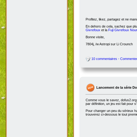
Profitez, likez, partagez et ne ma
En dehors de cela, sachez que plus
Givrefoux
et la
Fuji Givrefoux Nour
Bonne visite,
7804j, /w Astropi sur Li Crounch
10 commentaires - Commente
Lancement de la série D
Comme vous le savez, dofus2.org e
par définition, un jeu est fait pour
Pour changer un peu du sérieux habi
trouverez ci-dessous le tout premie