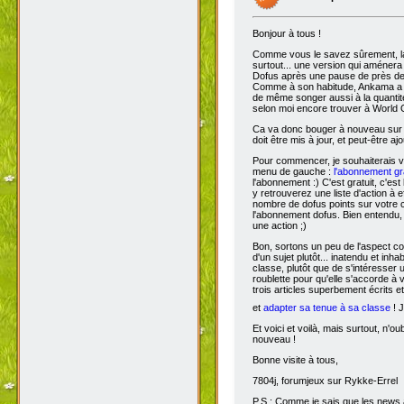
Bonjour à tous !
Comme vous le savez sûrement, 
surtout... une version qui aménera
Dofus après une pause de près de si
Comme à son habitude, Ankama a chois
de même songer aussi à la quantit
selon moi encore trouver à World 
Ca va donc bouger à nouveau sur D
doit être mis à jour, et peut-être aj
Pour commencer, je souhaiterais 
menu de gauche :
l'abonnement gra
l'abonnement :) C'est gratuit, c'est
y retrouverez une liste d'action à 
nombre de dofus points sur votre
l'abonnement dofus. Bien entendu, 
une action ;)
Bon, sortons un peu de l'aspect com
d'un sujet plutôt... inatendu et inha
classe, plutôt que de s'intéresser
roublette pour qu'elle s'accorde à
trois articles superbement écrits e
et
adapter sa tenue à sa classe
! J
Et voici et voilà, mais surtout, n'
nouveau !
Bonne visite à tous,
7804j, forumjeux sur Rykke-Errel
P.S : Comme je sais que les news a