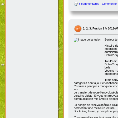
5 commentaires - Commenter
1, 2, 3, Fusion !
le 2012-0
Bonjour à 
Histoire d
Moonlight-
administra
Dofus2.org
TofuPédia
Dofus2.org
belle.
Voyons mai
changemen
Trois nouv
catégories sont à jour et contienn
Certaines panoplies manquent enco
jour.
Le transfert de toute l'encyclopédi
certains objets. Si vous en trouve
communication mis à votre disposit
Le design de l'encyclopédie a lui au
permettant une meilleure lecture.
Sur le long terme, je compte appli
Concernant les ajouts à venir, il y