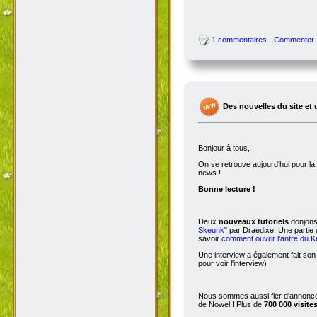
1 commentaires - Commenter
Des nouvelles du site et 
Bonjour à tous,
On se retrouve aujourd'hui pour 
news !
Bonne lecture !
Deux
nouveaux tutoriels
donjons 
Skeunk
" par Draedixe. Une partie
savoir
comment ouvrir l'antre du 
Une interview a également fait son
pour voir l'interview)
Nous sommes aussi fier d'annoncer
de Nowel ! Plus de
700 000 visite