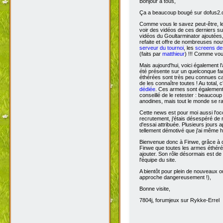
Bonjour à tous,
Ça
a beaucoup bougé sur dofus2.or
Comme vous le savez peut-être, l
voir des vidéos de ces derniers s
vidéos du Goultarminator ajoutées
refaite et offre de nombreuses no
serveur du tournoi
, les
screens des
(faits par
matthieur
) !!! Comme vou
Mais aujourd'hui, voici également l'
été présente sur un quelconque fan 
éthérées sont très peu connues car 
de les connaître toutes ! Au total,
dédiée
. Ces armes sont également 
conseillé de le retester : beaucou
anodines, mais tout le monde se r
Cette news est pour moi aussi l'o
recrutement, j'étais désespéré de 
d'essai attribuée. Plusieurs jours 
tellement démotivé que j'ai même hé
Bienvenue donc à Finwe, grâce à q
Finwe que toutes les armes éthérée
ajouter. Son rôle désormais est de m
l'équipe du site.
A bientôt pour plein de nouveaux ou
approche dangereusement !),
Bonne visite,
7804j, forumjeux sur Rykke-Errel