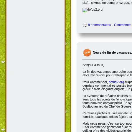
plaît : si vous ne comprenez pas, 
9 commentaires - Commenter
News de fin de vacances.
Bonjour à tous,
La fin des vacances approche pour 
alors me revoici pour rattraper le 
Pour commencer,
dofus2.org
dispo
derniers commentaires postés (comm
grâce à trois élégants onglets. En 
Le système de création de liens a
vers tous les objets de l'encyclop
toute nouvelle encyclopédie. Le sys
Bouftou au lieu du Chef de Guerre 
Certaines parties du site ont été
tutoriels, quelques mises à jours e
Mais cette news, c'est surtout pou
Ezor commence gentiment à se fair
déjà et offre des vidéos-tutoriel de