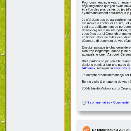
Pour commencer, je vais changer de
déjà longtemps que j'en avais envie
être l'un des plus visités du jeu (d
systématiquement seul lorsque je jo
Je n'ai donc pas eu particulièreme
me motive à continuer ce site), et 
sauf si... suffisamment de person
dofus2.org reste un site rykkien, 
vous êtes sur Li Crounch et que vo
en fichez, alors ne faites rien, dé
dépendra directement de vos réact
Ensuite, puisque je changerai de se
bien trop longtemps, quand je ne c
auxquels je joue :
Astropi
. Ce ser
Bref, parlons un peu du site quand
donjons et mis à jour une partie d
l'Almanax
, ainsi que la
série des q
Je compte prochainement ajouter to
Bonne visite & en attente de vos r
7804j, bientôt Astropi sur Li Croun
9 commentaires - Commenter
De retour pour la 2.9 !
le 