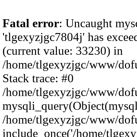
Fatal error
: Uncaught mysq
'tlgexyzjgc7804j' has excee
(current value: 33230) in
/home/tlgexyzjgc/www/dof
Stack trace: #0
/home/tlgexyzjgc/www/dofu
mysqli_query(Object(mysq
/home/tlgexyzjgc/www/dofu
include_once('/home/tlgexyz