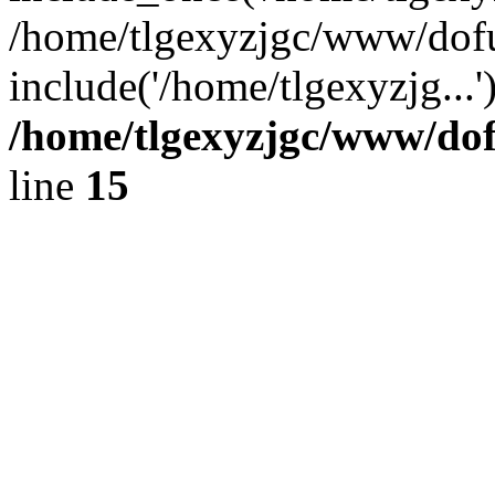
/home/tlgexyzjgc/www/dof
include('/home/tlgexyzjg...
/home/tlgexyzjgc/www/do
line
15