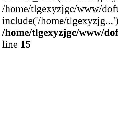
/home/tlgexyzjgc/www/dof
include('/home/tlgexyzjg...
/home/tlgexyzjgc/www/do
line
15