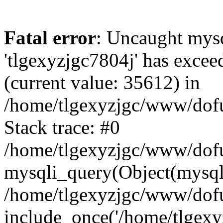
Fatal error
: Uncaught mysq
'tlgexyzjgc7804j' has excee
(current value: 35612) in
/home/tlgexyzjgc/www/dof
Stack trace: #0
/home/tlgexyzjgc/www/dofu
mysqli_query(Object(mysq
/home/tlgexyzjgc/www/dofu
include_once('/home/tlgexyz