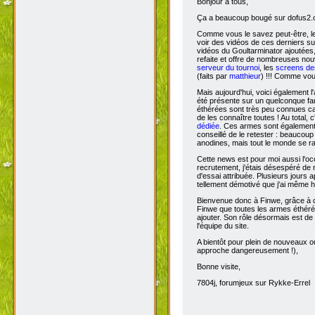
Bonjour à tous,
Ça
a beaucoup bougé sur dofus2.or
Comme vous le savez peut-être, l
voir des vidéos de ces derniers s
vidéos du Goultarminator ajoutées
refaite et offre de nombreuses no
serveur du tournoi
, les
screens des
(faits par
matthieur
) !!! Comme vou
Mais aujourd'hui, voici également l'
été présente sur un quelconque fan 
éthérées sont très peu connues car 
de les connaître toutes ! Au total,
dédiée
. Ces armes sont également 
conseillé de le retester : beaucou
anodines, mais tout le monde se r
Cette news est pour moi aussi l'o
recrutement, j'étais désespéré de 
d'essai attribuée. Plusieurs jours 
tellement démotivé que j'ai même hé
Bienvenue donc à Finwe, grâce à q
Finwe que toutes les armes éthérée
ajouter. Son rôle désormais est de m
l'équipe du site.
A bientôt pour plein de nouveaux ou
approche dangereusement !),
Bonne visite,
7804j, forumjeux sur Rykke-Errel