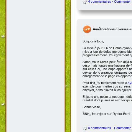
4 commentaires - Commenter
Améliorations diverses
l
Bonjour à tous,
La mise à jour 2.6 de Dofus ayant 
mise à jour de dofus me donne bien 
progressivement. J'ai également aj
Sinon, vous l'avez peut-être déjà 
désormais toutes une hauteur de 4
sur celles-ci, une loupe apparaît a
devrait donc arranger certaines pers
chargement de la page en apparais
Pour finir, j'ai totalement refait le
sy
exemple pour mettre vos screens s
envoyer, sans n'avoir à les ajoute
Et juste une petite annecdote : do
résultat dont je suis assez fier qu
Bonne visite,
7804j, forumjeux sur Rykke-Errel
0 commentaires - Commenter