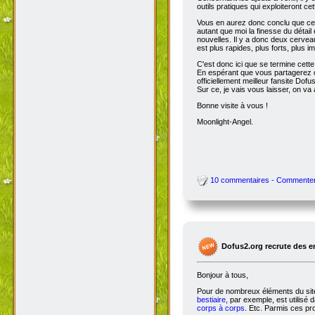
outils pratiques qui exploiteront c
Vous en aurez donc conclu que cet
autant que moi la finesse du détai
nouvelles. Il y a donc deux cervea
est plus rapides, plus forts, plus ima
C'est donc ici que se termine cet
En espérant que vous partagerez ce
officiellement meilleur fansite Dofus 
Sur ce, je vais vous laisser, on va a
Bonne visite à vous !
Moonlight-Angel.
10 commentaires - Commente
Dofus2.org recrute des 
Bonjour à tous,
Pour de nombreux éléments du site,
bestiaire
, par exemple, est utilisé 
corps à corps
. Etc. Parmis ces pro