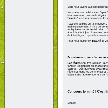
Mais nous avons aussi malheureu
Nous avons eu affaire à un "spam" d
heureusement, pas eu de dégâts ma
"simples" visiteurs de modifier les
Passons au plus dur à annoncer...
malheureusement, il n'y a personne 
moi qui m'occupait seul du site...
à tenir le site à jour. Il peut me con
de tutoriels,etc... (pas de connai
Pour nous quitter
en beauté
, je v
Et maintenant, vous l'attendez t
Les règles
sont très simples. Je 
familier, un montilier ou encore une
facile :p). Dès que vous avez trou
réponses dans les commentaires :p
objets sans faute remportera un "t
Concours terminé ! C'est t
Mansot