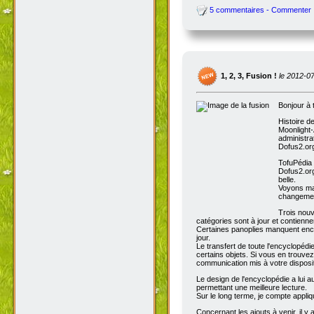
5 commentaires - Commenter
1, 2, 3, Fusion !
le 2012-0
Bonjour à 
Histoire d
Moonlight-
administra
Dofus2.org
TofuPédia
Dofus2.org
belle.
Voyons mai
changemen
Trois nouv
catégories sont à jour et contienn
Certaines panoplies manquent enco
jour.
Le transfert de toute l'encyclopédi
certains objets. Si vous en trouve
communication mis à votre disposit
Le design de l'encyclopédie a lui au
permettant une meilleure lecture.
Sur le long terme, je compte appli
Concernant les ajouts à venir, il y