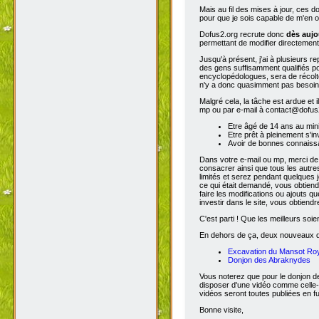
Mais au fil des mises à jour, ces 
pour que je sois capable de m'en o
Dofus2.org recrute donc
dès aujo
permettant de modifier directement
Jusqu'à présent, j'ai à plusieurs re
des gens suffisamment qualifiés po
encyclopédologues, sera de récolter
n'y a donc quasimment pas besoin d
Malgré cela, la tâche est ardue et 
mp ou par e-mail à contact@dofus2.
Etre âgé de 14 ans au mi
Etre prêt à pleinement s'in
Avoir de bonnes connaissa
Dans votre e-mail ou mp, merci de
consacrer ainsi que tous les autres
limités et serez pendant quelques 
ce qui était demandé, vous obtiendr
faire les modifications ou ajouts 
investir dans le site, vous obtiend
C'est parti ! Que les meilleurs soien
En dehors de ça, deux nouveaux don
Excavation du Mansot Ro
Donjon des Abraknydes
Vous noterez que pour le donjon de
disposer d'une vidéo comme celle-
vidéos seront toutes publiées en ful
Bonne visite,