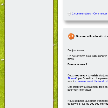
1 commentaires - Commenter
Des nouvelles du site et 
Bonjour à tous,
On se retrouve aujourd'hui pour 
news !
Bonne lecture !
Deux
nouveaux tutoriels
donjons 
Skeunk
" par Draedixe. Une partie
savoir
comment ouvrir l'antre du 
Une interview a également fait son
pour voir l'interview)
Nous sommes aussi fier d'annoncer
de Nowel ! Plus de
700 000 visite