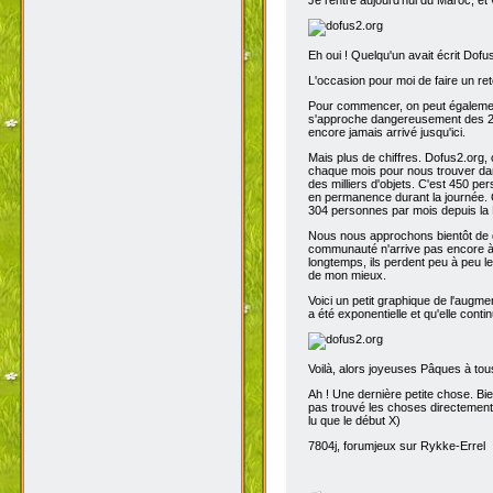
Eh oui ! Quelqu'un avait écrit Dofu
L'occasion pour moi de faire un reto
Pour commencer, on peut également 
s'approche dangereusement des 200
encore jamais arrivé jusqu'ici.
Mais plus de chiffres. Dofus2.org,
chaque mois pour nous trouver dans
des milliers d'objets. C'est 450 p
en permanence durant la journée. C
304 personnes par mois depuis la 
Nous nous approchons bientôt de de
communauté n'arrive pas encore à s
longtemps, ils perdent peu à peu l
de mon mieux.
Voici un petit graphique de l'augme
a été exponentielle et qu'elle contin
Voilà, alors joyeuses Pâques à tou
Ah ! Une dernière petite chose. Bien
pas trouvé les choses directement t
lu que le début X)
7804j, forumjeux sur Rykke-Errel