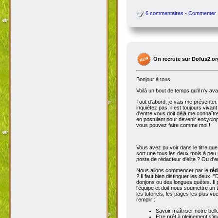
6 commentaires - Commenter
On recrute sur Dofus2.or
Bonjour à tous,
Voilà un bout de temps qu'il n'y av
Tout d'abord, je vais me présenter. 
inquiétez pas, il est toujours viva
d'entre vous doit déjà me connaître
en postulant pour devenir encyclop
vous pouvez faire comme moi !
Vous avez pu voir dans le titre qu
sort une tous les deux mois à peu p
poste de rédacteur d'élite ? Ou d'e
Nous allons commencer par le
réd
? Il faut bien distinguer les deux. "
donjons ou des longues quêtes. Il p
l'équipe et doit nous soumettre un t
les tutoriels, les pages les plus v
remplir :
Savoir maîtriser notre bell
Etre prêt à pleinement s'in