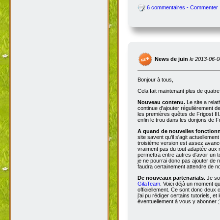
6 commentaires - Commenter
News de juin
le 2013-06-0
Bonjour à tous,
Cela fait maintenant plus de quatr
Nouveau contenu.
Le site a rela
continue d'ajouter régulièrement d
les premières quêtes de Frigost III
enfin le trou dans les donjons de Fri
A quand de nouvelles fonctionna
site savent qu'il s'agit actuellemen
troisième version est assez avancée
vraiment pas du tout adaptée aux n
permettra entre autres d'avoir un 
je ne pourrai donc pas ajouter de no
faudra certainement attendre de no
De nouveaux partenariats.
Je so
GilaTeam
. Voici déjà un moment qu'
officiellement. Ce sont donc deux
j'ai pu rédiger certains tutoriels, e
éventuellement à vous y abonner ;