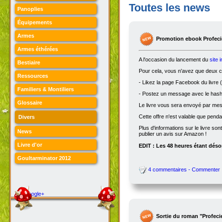
Toutes les news
Panoplies
Équipements
Armes
Promotion ebook Profecie
Armes éthérées
A l'occasion du lancement du
site 
Bestiaire
Pour cela, vous n'avez que deux ch
Ressources
- Likez la page Facebook du livre (
Familiers & Montiliers
- Postez un message avec le hasht
Glossaire
Le livre vous sera envoyé par me
Cette offre n'est valable que penda
Divers
Plus d'informations sur le livre son
News
publier un avis sur Amazon !
Livre d'or
EDIT : Les 48 heures étant désor
Goultarminator 2012
4 commentaires - Commenter
Google+
Sortie du roman "Profeci