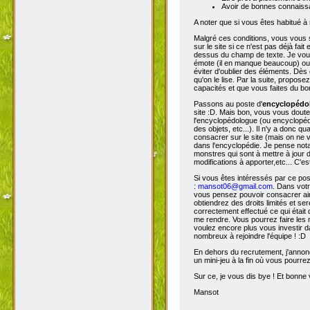
Avoir de bonnes connaissa
A noter que si vous êtes habitué à 
Malgré ces conditions, vous vous s
sur le site si ce n'est pas déjà fa
dessus du champ de texte. Je vous 
émote (il en manque beaucoup) ou s
éviter d'oublier des éléments. Dès 
qu'on le lise. Par la suite, propos
capacités et que vous faites du bon
Passons au poste d'
encyclopéd
site :D. Mais bon, vous vous doutez
l'encyclopédologue (ou encyclopédis
des objets, etc...). Il n'y a donc
consacrer sur le site (mais on ne v
dans l'encyclopédie. Je pense not
monstres qui sont à mettre à jour de
modifications à apporter,etc... C'es
Si vous êtes intéressés par ce pos
:
mansot06@gmail.com
. Dans vot
vous pensez pouvoir consacrer ains
obtiendrez des droits limités et s
correctement effectué ce qui était 
me rendre. Vous pourrez faire les 
voulez encore plus vous investir d
nombreux à rejoindre l'équipe ! :D
En dehors du recrutement, j'annonc
un mini-jeu à la fin où vous pourre
Sur ce, je vous dis bye ! Et bonne v
Mansot