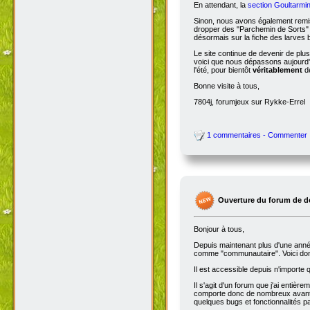
En attendant, la
section Goultarmin
Sinon, nous avons également remis
dropper des "Parchemin de Sorts" s
désormais sur la fiche des larves b
Le site continue de devenir de plu
voici que nous dépassons aujourd'hu
l'été, pour bientôt
véritablement
de
Bonne visite à tous,
7804j, forumjeux sur Rykke-Errel
1 commentaires - Commenter
Ouverture du forum de d
Bonjour à tous,
Depuis maintenant plus d'une année,
comme "communautaire". Voici don
Il est accessible depuis n'importe
Il s'agit d'un forum que j'ai entiè
comporte donc de nombreux avantag
quelques bugs et fonctionnalités 