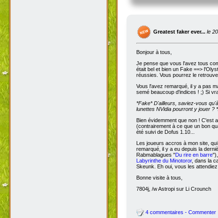
Greatest faker ever...
le 2
Bonjour à tous,
Je pense que vous l'avez tous com
était bel et bien un Fake ==> l'Oly
réussies. Vous pourrez le retrouve
Vous l'avez remarqué, il y a pas m
semé beaucoup d'indices ! ;) Si vra
*Fake*
D'ailleurs, saviez-vous qu'
lunettes NVidia pourront y jouer ? *
Bien évidemment que non ! C'est a
(contrairement à ce que un bon qua
été suivi de Dofus 1.10...
Les joueurs accros à mon site, qui
remarqué, il y a eu depuis la dern
Rabmablagues "
Du rire en barre
")
Labyrinthe du Minotoror
, dans la c
Skeunk. Eh oui, vous les attendiez
Bonne visite à tous,
7804j, /w Astropi sur Li Crounch
4 commentaires - Commenter