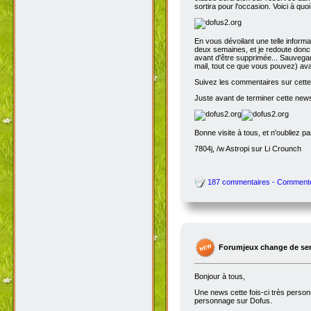
sortira pour l'occasion. Voici à quo
En vous dévoilant une telle inform
deux semaines, et je redoute donc 
avant d'être supprimée... Sauvegar
mail, tout ce que vous pouvez) avant
Suivez les commentaires sur cette 
Juste avant de terminer cette news
Bonne visite à tous, et n'oubliez p
7804j, /w Astropi sur Li Crounch
187 commentaires - Comment
Forumjeux change de serv
Bonjour à tous,
Une news cette fois-ci très perso
personnage sur Dofus.