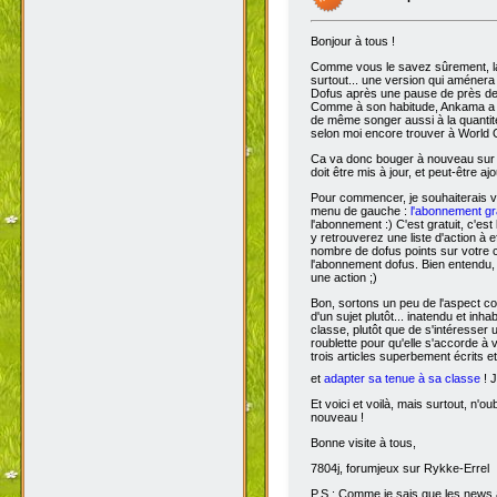
Bonjour à tous !
Comme vous le savez sûrement, 
surtout... une version qui aménera
Dofus après une pause de près de si
Comme à son habitude, Ankama a chois
de même songer aussi à la quantit
selon moi encore trouver à World 
Ca va donc bouger à nouveau sur D
doit être mis à jour, et peut-être aj
Pour commencer, je souhaiterais 
menu de gauche :
l'abonnement gra
l'abonnement :) C'est gratuit, c'est
y retrouverez une liste d'action à 
nombre de dofus points sur votre
l'abonnement dofus. Bien entendu, 
une action ;)
Bon, sortons un peu de l'aspect com
d'un sujet plutôt... inatendu et inha
classe, plutôt que de s'intéresser
roublette pour qu'elle s'accorde à
trois articles superbement écrits e
et
adapter sa tenue à sa classe
! J
Et voici et voilà, mais surtout, n'
nouveau !
Bonne visite à tous,
7804j, forumjeux sur Rykke-Errel
P.S : Comme je sais que les news a