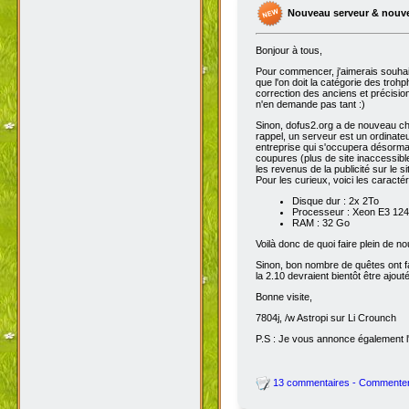
Nouveau serveur & nouv
Bonjour à tous,
Pour commencer, j'aimerais souhai
que l'on doit la catégorie des troh
correction des anciens et précisions
n'en demande pas tant :)
Sinon, dofus2.org a de nouveau chan
rappel, un serveur est un ordinateu
entreprise qui s'occupera désorma
coupures (plus de site inaccessibl
les revenus de la publicité sur le sit
Pour les curieux, voici les caracté
Disque dur : 2x 2To
Processeur : Xeon E3 1245
RAM : 32 Go
Voilà donc de quoi faire plein de 
Sinon, bon nombre de quêtes ont fait
la 2.10 devraient bientôt être ajout
Bonne visite,
7804j, /w Astropi sur Li Crounch
P.S : Je vous annonce également l'
13 commentaires - Commente