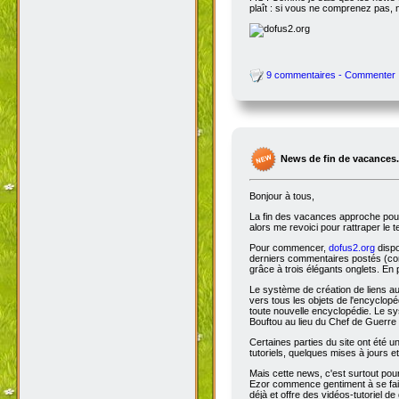
plaît : si vous ne comprenez pas, 
9 commentaires - Commenter
News de fin de vacances.
Bonjour à tous,
La fin des vacances approche pour 
alors me revoici pour rattraper le 
Pour commencer,
dofus2.org
dispo
derniers commentaires postés (comm
grâce à trois élégants onglets. En 
Le système de création de liens a
vers tous les objets de l'encyclop
toute nouvelle encyclopédie. Le sys
Bouftou au lieu du Chef de Guerre 
Certaines parties du site ont été
tutoriels, quelques mises à jours e
Mais cette news, c'est surtout pou
Ezor commence gentiment à se fair
déjà et offre des vidéos-tutoriel de