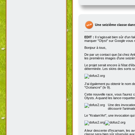
Une seizième classe dans
EDIT :
Il s'agissait bien sûr d'un 
marquer "Olyst" sur Google vous m
Bonjour à tous,
De par un contact que j'ai chez An
les premières images d'une seizième
Le projet serait encore à l'état d'
déterminée. Les skins des sorts son
J'ai également pu obtenir le nom de
"Océancre" (lv 9).
Cette nouvelle race, vous l'aurez c
Olysts. A quand les lance-roquettes
Une des invocation
découvrir l'animat
Le "Kralam'Art", une invocation qui
A leur descente d'Incarnam, les av
classe sera bien sûr réservée au