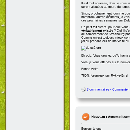
Il est tout nouveau, donc je vous i
seront ajoutées au cours du temps p
Sinon, prochainement, comme vous
nombreux autres éléments, je vais 
ces prochaines semaines sur Dofu
Un petit fait divers, pour que vou
véritablement
existée ? Oui, il s'
de soulèvement de Strasbourg par N
Comme on est toujours mieux conva
j'ai pu prendre lors de ma visite d
Eh oui... Vous croyiez qu'Ankama av
Voilà, je vous attends sur le nouv
Bonne visite,
7804j, forumjeux sur Rykke-Errel
7 commentaires - Commenter
Nouveau : Accomplissem
Bonjour à tous,