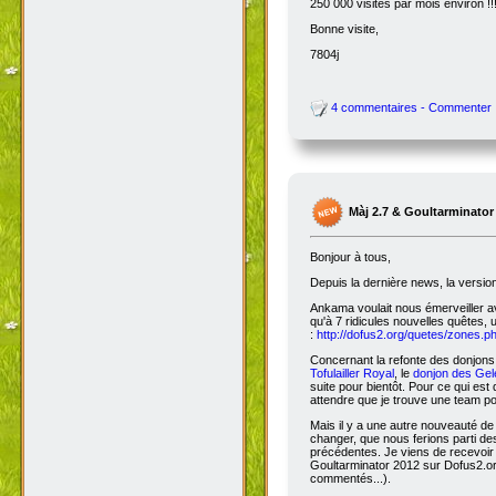
250 000 visites par mois environ !!
Bonne visite,
7804j
4 commentaires - Commenter
Màj 2.7 & Goultarminator
Bonjour à tous,
Depuis la dernière news, la versio
Ankama voulait nous émerveiller avec
qu'à 7 ridicules nouvelles quêtes, 
:
http://dofus2.org/quetes/zones.
Concernant la refonte des donjons, 
Tofulailler Royal
, le
donjon des Gel
suite pour bientôt. Pour ce qui es
attendre que je trouve une team po
Mais il y a une autre nouveauté de 
changer, que nous ferions parti de
précédentes. Je viens de recevoir
Goultarminator 2012 sur Dofus2.org
commentés...).