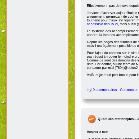
Effectivement, pas de news depuis 
Je viens d'achever aujourd'hui un 
uniquement, permettant de cocher l
tout faire pour mieux s'y repérer, 
accessible depuis ici
, mais aussi g
Le système des accomplissements ne 
encore, la liste des accomplisseme
Depuis les pages des tutoriels de
mais il est également possible de cl
Pour l'ajout de contenu sur le site,
pas réussi à trouver le moindre gr
Comme ce sont des donjons destinés a
l'info. Par contre, si une team de
contacter par mail (7804j@dofus2.
Voilà, et juste un petit bonus pour l
0 commentaires - Commenter
Quelques statistiques...
Bonjour à tous,
Je rentre aujourd'hui du Maroc, et 