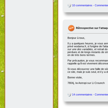
10 commentaires - Commente
Rétrospective sur l'attaq
Bonjour à tous,
Il y a quelques heures, je vous an
privé wodama.fr, à l'origine de l'at
sur une des variables, et retrait du
perdues et de longs instants de str
en de très bons termes.
Par précaution, je vous recommande
rappelle qu'il est vivement décon
Si vous découvrez une faille de séc
ce site, mais je suis seul, et il 
Bonne visite,
7804j, /w Astropi sur Li Crounch
14 commentaires - Commente