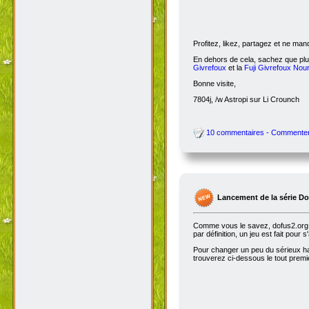
Profitez, likez, partagez et ne ma
En dehors de cela, sachez que plus
Givrefoux
et la
Fuji Givrefoux Nour
Bonne visite,
7804j, /w Astropi sur Li Crounch
10 commentaires - Commente
Lancement de la série D
Comme vous le savez, dofus2.org e
par définition, un jeu est fait pour
Pour changer un peu du sérieux habi
trouverez ci-dessous le tout premie