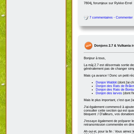
7804j, forumjeux sur Rykke-Errel
7 commentaires - Commenter
Donjons 2.7 & Vulkania
l
Bonjour à tous,
La màj 2.7 est désormais sortie dep
généralement pas de changer simple
Mais ça avance ! Donc un petit réc
Donjon Wabbit
(dont j'ai c
Donjon des Rats de Brâk
Donjon des Rats de Bonta
Donjon des larves
(dont l'
Mais le plus important, c'est que j'
J'ai également commencé à ajoute
consulter cette section qui est qua
bloquent :/ D'ailleurs, vos donatio
J'essaye également de préparer le 
retransmission commentée en dire
Ah oui et, pour la fin : Vous aimez