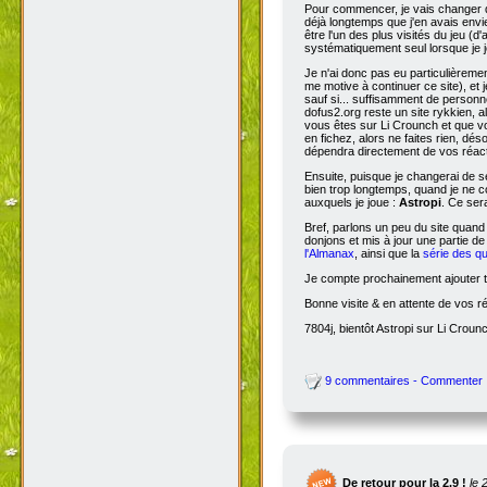
Pour commencer, je vais changer de
déjà longtemps que j'en avais envie
être l'un des plus visités du jeu (d
systématiquement seul lorsque je jo
Je n'ai donc pas eu particulièreme
me motive à continuer ce site), et 
sauf si... suffisamment de person
dofus2.org reste un site rykkien, 
vous êtes sur Li Crounch et que vo
en fichez, alors ne faites rien, dé
dépendra directement de vos réact
Ensuite, puisque je changerai de se
bien trop longtemps, quand je ne c
auxquels je joue :
Astropi
. Ce ser
Bref, parlons un peu du site quand
donjons et mis à jour une partie d
l'Almanax
, ainsi que la
série des q
Je compte prochainement ajouter to
Bonne visite & en attente de vos r
7804j, bientôt Astropi sur Li Croun
9 commentaires - Commenter
De retour pour la 2.9 !
le 