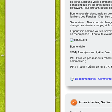
de dofus2.org une vidéo commentée
conscient que lire les gros pavés d
distrayant. Pour l'instant, seul le do
Bonne nouvelle, donc, mais en voic
l'univers des Fansites. C'est bien
Sinon sinon... Beaucoup de change
changé ces derniers temps, et il co
Et pour finir, comme vous le savez
en récompense. Et en toute exclusi
Bonne visite,
7804j, forumjeux sur Rykke-Errel
P.S : Pour les possesseurs d'Andro
commenter ;)
P.P.S : Fake ? Où ça un fake ???
18 commentaires - Commente
Armes éthérées, Goultar