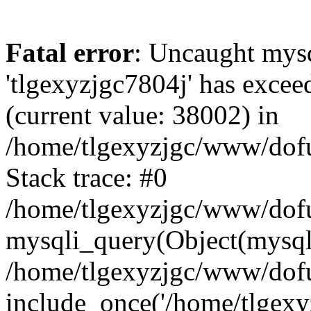
Fatal error
: Uncaught mysq
'tlgexyzjgc7804j' has excee
(current value: 38002) in
/home/tlgexyzjgc/www/dof
Stack trace: #0
/home/tlgexyzjgc/www/dofu
mysqli_query(Object(mysq
/home/tlgexyzjgc/www/dofu
include_once('/home/tlgexyz