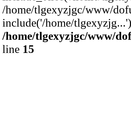
/home/tlgexyzjgc/www/dof
include('/home/tlgexyzjg...
/home/tlgexyzjgc/www/do
line
15