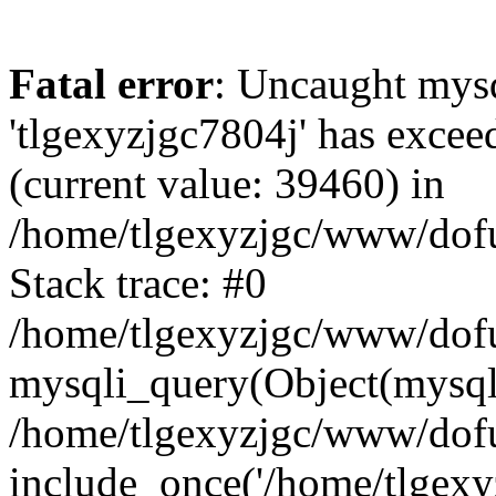
Fatal error
: Uncaught mysq
'tlgexyzjgc7804j' has excee
(current value: 39460) in
/home/tlgexyzjgc/www/dof
Stack trace: #0
/home/tlgexyzjgc/www/dofu
mysqli_query(Object(mysq
/home/tlgexyzjgc/www/dofu
include_once('/home/tlgexyz