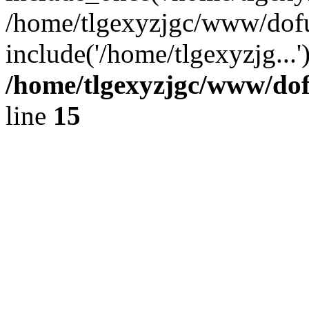
/home/tlgexyzjgc/www/dof
include('/home/tlgexyzjg...
/home/tlgexyzjgc/www/do
line
15