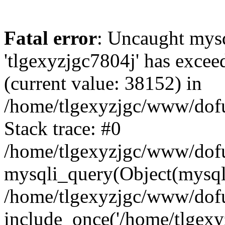
Fatal error
: Uncaught mysq
'tlgexyzjgc7804j' has excee
(current value: 38152) in
/home/tlgexyzjgc/www/dof
Stack trace: #0
/home/tlgexyzjgc/www/dofu
mysqli_query(Object(mysq
/home/tlgexyzjgc/www/dofu
include_once('/home/tlgexyz