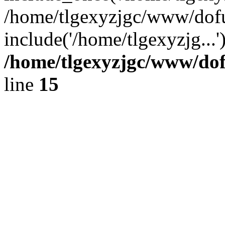
/home/tlgexyzjgc/www/dof
include('/home/tlgexyzjg...
/home/tlgexyzjgc/www/do
line
15