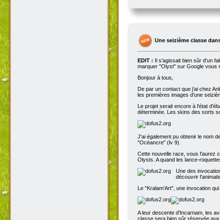
Une seizième classe dans
EDIT :
Il s'agissait bien sûr d'un 
marquer "Olyst" sur Google vous m
Bonjour à tous,
De par un contact que j'ai chez An
les premières images d'une seizième
Le projet serait encore à l'état d'
déterminée. Les skins des sorts son
J'ai également pu obtenir le nom de
"Océancre" (lv 9).
Cette nouvelle race, vous l'aurez c
Olysts. A quand les lance-roquettes
Une des invocation
découvrir l'animat
Le "Kralam'Art", une invocation qui
A leur descente d'Incarnam, les av
classe sera bien sûr réservée au