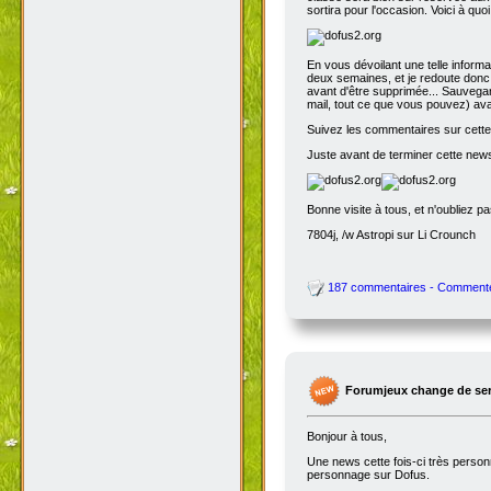
sortira pour l'occasion. Voici à quo
En vous dévoilant une telle inform
deux semaines, et je redoute donc 
avant d'être supprimée... Sauvegar
mail, tout ce que vous pouvez) avant
Suivez les commentaires sur cette 
Juste avant de terminer cette news
Bonne visite à tous, et n'oubliez p
7804j, /w Astropi sur Li Crounch
187 commentaires - Comment
Forumjeux change de serv
Bonjour à tous,
Une news cette fois-ci très perso
personnage sur Dofus.