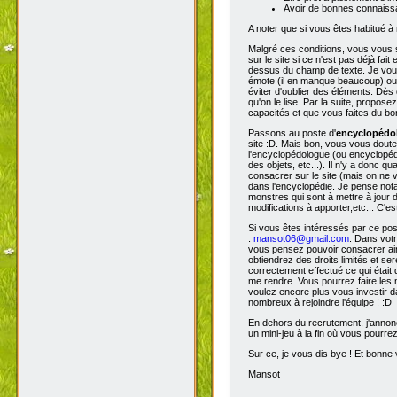
Avoir de bonnes connaissa
A noter que si vous êtes habitué à 
Malgré ces conditions, vous vous s
sur le site si ce n'est pas déjà fa
dessus du champ de texte. Je vous 
émote (il en manque beaucoup) ou s
éviter d'oublier des éléments. Dès 
qu'on le lise. Par la suite, propos
capacités et que vous faites du bon
Passons au poste d'
encyclopéd
site :D. Mais bon, vous vous doutez
l'encyclopédologue (ou encyclopédis
des objets, etc...). Il n'y a donc
consacrer sur le site (mais on ne v
dans l'encyclopédie. Je pense not
monstres qui sont à mettre à jour de
modifications à apporter,etc... C'es
Si vous êtes intéressés par ce pos
:
mansot06@gmail.com
. Dans vot
vous pensez pouvoir consacrer ains
obtiendrez des droits limités et s
correctement effectué ce qui était 
me rendre. Vous pourrez faire les 
voulez encore plus vous investir d
nombreux à rejoindre l'équipe ! :D
En dehors du recrutement, j'annonc
un mini-jeu à la fin où vous pourre
Sur ce, je vous dis bye ! Et bonne v
Mansot