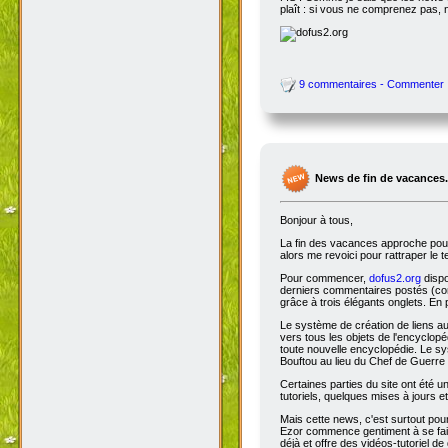
plaît : si vous ne comprenez pas, 
9 commentaires - Commenter
News de fin de vacances.
Bonjour à tous,
La fin des vacances approche pour 
alors me revoici pour rattraper le 
Pour commencer,
dofus2.org
dispo
derniers commentaires postés (comm
grâce à trois élégants onglets. En 
Le système de création de liens a
vers tous les objets de l'encyclop
toute nouvelle encyclopédie. Le sys
Bouftou au lieu du Chef de Guerre 
Certaines parties du site ont été
tutoriels, quelques mises à jours e
Mais cette news, c'est surtout pou
Ezor commence gentiment à se fair
déjà et offre des vidéos-tutoriel de