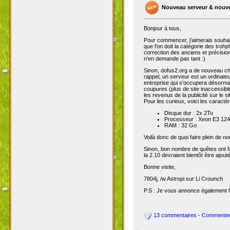
Nouveau serveur & nouv
Bonjour à tous,
Pour commencer, j'aimerais souhai
que l'on doit la catégorie des troh
correction des anciens et précisions
n'en demande pas tant :)
Sinon, dofus2.org a de nouveau chan
rappel, un serveur est un ordinateu
entreprise qui s'occupera désorma
coupures (plus de site inaccessibl
les revenus de la publicité sur le sit
Pour les curieux, voici les caracté
Disque dur : 2x 2To
Processeur : Xeon E3 1245
RAM : 32 Go
Voilà donc de quoi faire plein de 
Sinon, bon nombre de quêtes ont fait
la 2.10 devraient bientôt être ajout
Bonne visite,
7804j, /w Astropi sur Li Crounch
P.S : Je vous annonce également l'
13 commentaires - Commente