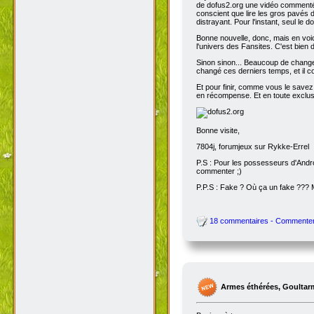
de dofus2.org une vidéo commentée
conscient que lire les gros pavés d
distrayant. Pour l'instant, seul le do
Bonne nouvelle, donc, mais en voic
l'univers des Fansites. C'est bien
Sinon sinon... Beaucoup de change
changé ces derniers temps, et il co
Et pour finir, comme vous le savez
en récompense. Et en toute exclusi
Bonne visite,
7804j, forumjeux sur Rykke-Errel
P.S : Pour les possesseurs d'Andro
commenter ;)
P.P.S : Fake ? Où ça un fake ???
18 commentaires - Commente
Armes éthérées, Goultar