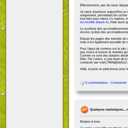
Effectivement, pas de news depuis 
Je viens d'achever aujourd'hui un 
uniquement, permettant de cocher l
tout faire pour mieux s'y repérer, 
accessible depuis ici
, mais aussi g
Le système des accomplissements ne 
encore, la liste des accomplisseme
Depuis les pages des tutoriels de
mais il est également possible de cl
Pour l'ajout de contenu sur le site,
pas réussi à trouver le moindre gr
Comme ce sont des donjons destinés a
l'info. Par contre, si une team de
contacter par mail (7804j@dofus2.
Voilà, et juste un petit bonus pour l
0 commentaires - Commenter
Quelques statistiques...
Bonjour à tous,
Je rentre aujourd'hui du Maroc, et 