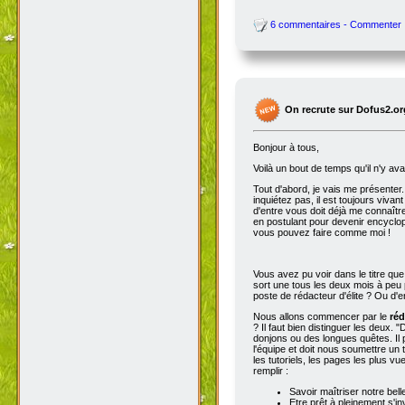
6 commentaires - Commenter
On recrute sur Dofus2.or
Bonjour à tous,
Voilà un bout de temps qu'il n'y av
Tout d'abord, je vais me présenter. 
inquiétez pas, il est toujours viva
d'entre vous doit déjà me connaître
en postulant pour devenir encyclop
vous pouvez faire comme moi !
Vous avez pu voir dans le titre qu
sort une tous les deux mois à peu p
poste de rédacteur d'élite ? Ou d'e
Nous allons commencer par le
réd
? Il faut bien distinguer les deux. "
donjons ou des longues quêtes. Il p
l'équipe et doit nous soumettre un t
les tutoriels, les pages les plus v
remplir :
Savoir maîtriser notre bell
Etre prêt à pleinement s'in