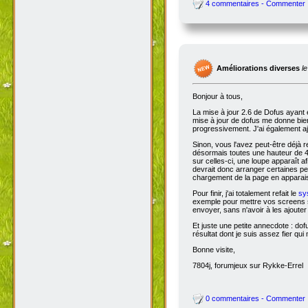
4 commentaires - Commenter
Améliorations diverses
l
Bonjour à tous,
La mise à jour 2.6 de Dofus ayant 
mise à jour de dofus me donne bien 
progressivement. J'ai également aj
Sinon, vous l'avez peut-être déjà 
désormais toutes une hauteur de 4
sur celles-ci, une loupe apparaît a
devrait donc arranger certaines pers
chargement de la page en apparais
Pour finir, j'ai totalement refait le
sy
exemple pour mettre vos screens s
envoyer, sans n'avoir à les ajoute
Et juste une petite annecdote : do
résultat dont je suis assez fier qu
Bonne visite,
7804j, forumjeux sur Rykke-Errel
0 commentaires - Commenter