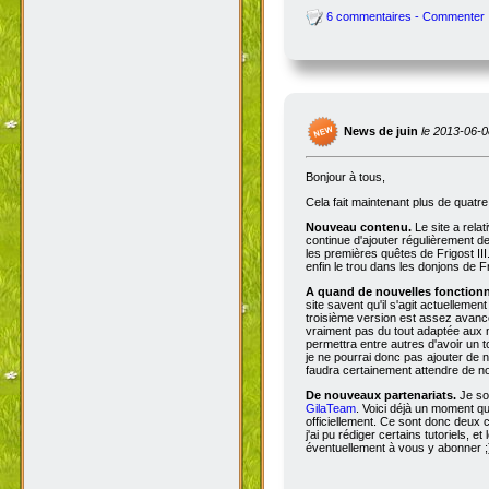
6 commentaires - Commenter
News de juin
le 2013-06-0
Bonjour à tous,
Cela fait maintenant plus de quatr
Nouveau contenu.
Le site a rela
continue d'ajouter régulièrement d
les premières quêtes de Frigost III
enfin le trou dans les donjons de Fri
A quand de nouvelles fonctionna
site savent qu'il s'agit actuellemen
troisième version est assez avancée
vraiment pas du tout adaptée aux n
permettra entre autres d'avoir un 
je ne pourrai donc pas ajouter de no
faudra certainement attendre de no
De nouveaux partenariats.
Je so
GilaTeam
. Voici déjà un moment qu'
officiellement. Ce sont donc deux
j'ai pu rédiger certains tutoriels, e
éventuellement à vous y abonner ;