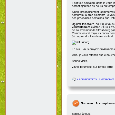
Il est tout nouveau, donc je vous i
seront ajoutées au cours du temps p
Sinon, prochainement, comme vous
nombreux autres éléments, je vais 
ces prochaines semaines sur Dofu
Un petit fait divers, pour que vou
véritablement
existée ? Oui, il s'
de soulèvement de Strasbourg par N
Comme on est toujours mieux conva
j'ai pu prendre lors de ma visite d
Eh oui... Vous croyiez qu'Ankama av
Voilà, je vous attends sur le nouv
Bonne visite,
7804j, forumjeux sur Rykke-Errel
7 commentaires - Commenter
Nouveau : Accomplissem
Bonjour à tous,