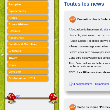
Toutes les news
Panoplies
Équipements
Armes
Promotion ebook Profecie
Armes éthérées
A l'occasion du lancement du
site 
Bestiaire
Pour cela, vous n'avez que deux ch
Ressources
- Likez la page Facebook du livre (
Familiers & Montiliers
- Postez un message avec le hasht
Glossaire
Le livre vous sera envoyé par me
Cette offre n'est valable que penda
Divers
Plus d'informations sur le livre son
News
publier un avis sur Amazon !
Livre d'or
EDIT : Les 48 heures étant désor
Goultarminator 2012
4 commentaires - Commenter
Google+
Sortie du roman "Profeci