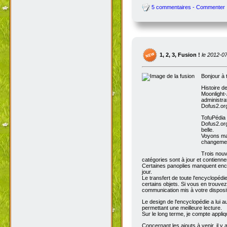
5 commentaires - Commenter
1, 2, 3, Fusion !
le 2012-0
Bonjour à 
Histoire d
Moonlight-
administra
Dofus2.org
TofuPédia
Dofus2.org
belle.
Voyons mai
changemen
Trois nouv
catégories sont à jour et contienn
Certaines panoplies manquent enco
jour.
Le transfert de toute l'encyclopédi
certains objets. Si vous en trouve
communication mis à votre disposit
Le design de l'encyclopédie a lui au
permettant une meilleure lecture.
Sur le long terme, je compte appli
Concernant les ajouts à venir, il y