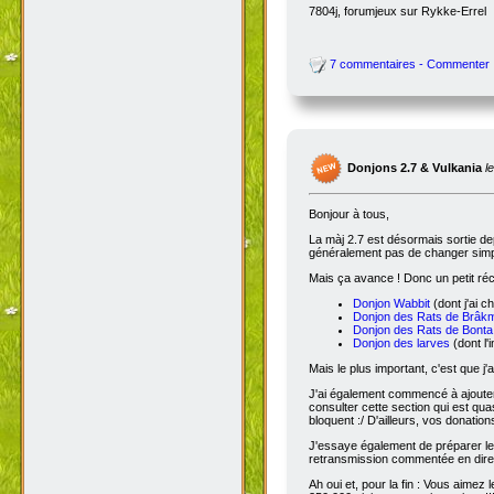
7804j, forumjeux sur Rykke-Errel
7 commentaires - Commenter
Donjons 2.7 & Vulkania
l
Bonjour à tous,
La màj 2.7 est désormais sortie dep
généralement pas de changer simple
Mais ça avance ! Donc un petit réc
Donjon Wabbit
(dont j'ai c
Donjon des Rats de Brâk
Donjon des Rats de Bonta
Donjon des larves
(dont l'
Mais le plus important, c'est que j'
J'ai également commencé à ajoute
consulter cette section qui est qua
bloquent :/ D'ailleurs, vos donatio
J'essaye également de préparer le 
retransmission commentée en dire
Ah oui et, pour la fin : Vous aimez