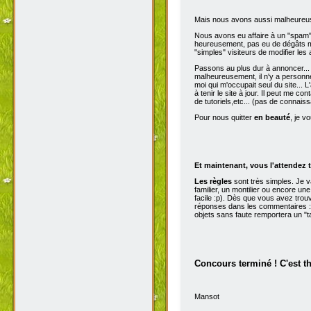
Mais nous avons aussi malheureu
Nous avons eu affaire à un "spam" d
heureusement, pas eu de dégâts ma
"simples" visiteurs de modifier les
Passons au plus dur à annoncer...
malheureusement, il n'y a personne 
moi qui m'occupait seul du site...
à tenir le site à jour. Il peut me con
de tutoriels,etc... (pas de connai
Pour nous quitter
en beauté
, je v
Et maintenant, vous l'attendez t
Les règles
sont très simples. Je 
familier, un montilier ou encore une
facile :p). Dès que vous avez trou
réponses dans les commentaires :p
objets sans faute remportera un "t
Concours terminé ! C'est t
Mansot