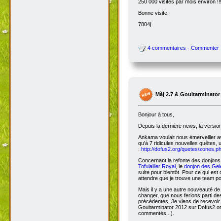
250 000 visites par mois environ !!
Bonne visite,
7804j
4 commentaires - Commenter
Màj 2.7 & Goultarminator
Bonjour à tous,
Depuis la dernière news, la versio
Ankama voulait nous émerveiller avec
qu'à 7 ridicules nouvelles quêtes, 
:
http://dofus2.org/quetes/zones.
Concernant la refonte des donjons, 
Tofulailler Royal
, le
donjon des Gel
suite pour bientôt. Pour ce qui es
attendre que je trouve une team po
Mais il y a une autre nouveauté de 
changer, que nous ferions parti de
précédentes. Je viens de recevoir
Goultarminator 2012 sur Dofus2.org
commentés...).