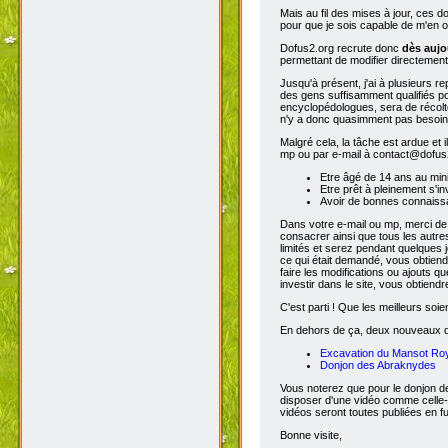
Mais au fil des mises à jour, ces 
pour que je sois capable de m'en o
Dofus2.org recrute donc
dès aujo
permettant de modifier directement
Jusqu'à présent, j'ai à plusieurs re
des gens suffisamment qualifiés po
encyclopédologues, sera de récolter
n'y a donc quasimment pas besoin d
Malgré cela, la tâche est ardue et 
mp ou par e-mail à contact@dofus2.
Etre âgé de 14 ans au mi
Etre prêt à pleinement s'in
Avoir de bonnes connaissa
Dans votre e-mail ou mp, merci de
consacrer ainsi que tous les autres
limités et serez pendant quelques 
ce qui était demandé, vous obtiendr
faire les modifications ou ajouts 
investir dans le site, vous obtiend
C'est parti ! Que les meilleurs soien
En dehors de ça, deux nouveaux don
Excavation du Mansot Ro
Donjon des Abraknydes
Vous noterez que pour le donjon de
disposer d'une vidéo comme celle-
vidéos seront toutes publiées en ful
Bonne visite,