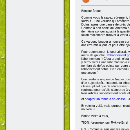
Bonjour à tous !
Comme vous le savez sûrement, 
surtout... une version qui aménera
Dofus après une pause de près de si
Comme à son habitude, Ankama a chois
de même songer aussi à la quantit
selon moi encore trouver à World 
Ca va donc bouger à nouveau sur D
doit être mis à jour, et peut-être aj
Pour commencer, je souhaiterais 
menu de gauche :
l'abonnement gra
l'abonnement :) C'est gratuit, c'est
y retrouverez une liste d'action à 
nombre de dofus points sur votre
l'abonnement dofus. Bien entendu, 
une action ;)
Bon, sortons un peu de l'aspect com
d'un sujet plutôt... inatendu et inha
classe, plutôt que de s'intéresser
roublette pour qu'elle s'accorde à
trois articles superbement écrits e
et
adapter sa tenue à sa classe
! J
Et voici et voilà, mais surtout, n'
nouveau !
Bonne visite à tous,
7804j, forumjeux sur Rykke-Errel
P.S : Comme je sais que les news a