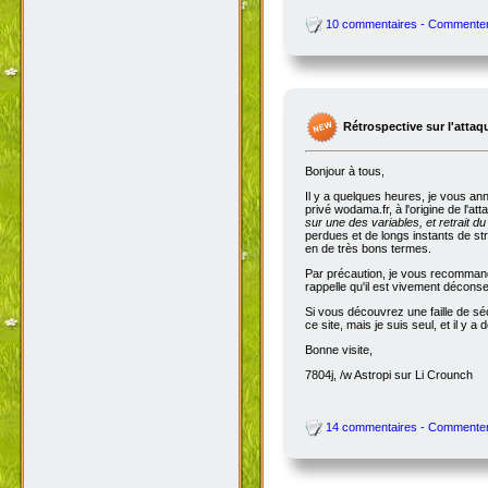
10 commentaires - Commente
Rétrospective sur l'attaq
Bonjour à tous,
Il y a quelques heures, je vous an
privé wodama.fr, à l'origine de l'at
sur une des variables, et retrait du
perdues et de longs instants de str
en de très bons termes.
Par précaution, je vous recommande
rappelle qu'il est vivement décon
Si vous découvrez une faille de séc
ce site, mais je suis seul, et il 
Bonne visite,
7804j, /w Astropi sur Li Crounch
14 commentaires - Commente