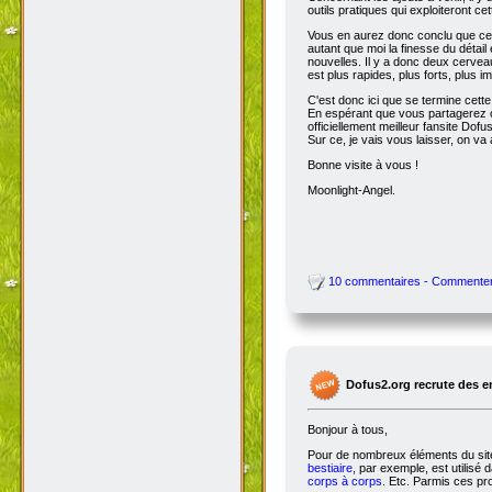
outils pratiques qui exploiteront c
Vous en aurez donc conclu que cet
autant que moi la finesse du détai
nouvelles. Il y a donc deux cervea
est plus rapides, plus forts, plus ima
C'est donc ici que se termine cet
En espérant que vous partagerez ce
officiellement meilleur fansite Dofus 
Sur ce, je vais vous laisser, on va a
Bonne visite à vous !
Moonlight-Angel.
10 commentaires - Commente
Dofus2.org recrute des 
Bonjour à tous,
Pour de nombreux éléments du site,
bestiaire
, par exemple, est utilisé 
corps à corps
. Etc. Parmis ces pro