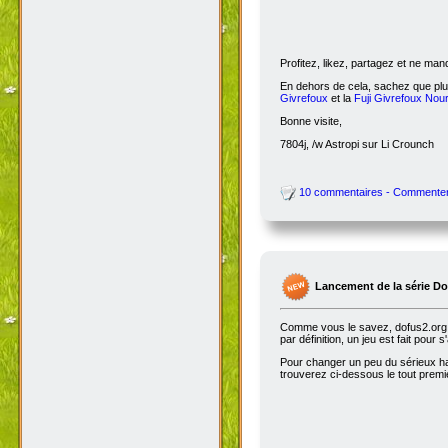
Profitez, likez, partagez et ne ma
En dehors de cela, sachez que plus
Givrefoux
et la
Fuji Givrefoux Nour
Bonne visite,
7804j, /w Astropi sur Li Crounch
10 commentaires - Commente
Lancement de la série D
Comme vous le savez, dofus2.org e
par définition, un jeu est fait pour
Pour changer un peu du sérieux habi
trouverez ci-dessous le tout premie