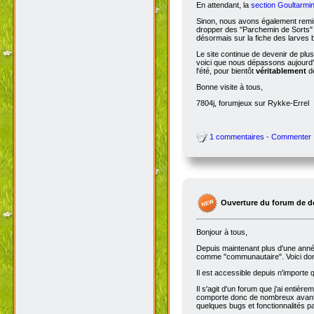
En attendant, la
section Goultarmin
Sinon, nous avons également remis
dropper des "Parchemin de Sorts" s
désormais sur la fiche des larves b
Le site continue de devenir de plu
voici que nous dépassons aujourd'hu
l'été, pour bientôt
véritablement
de
Bonne visite à tous,
7804j, forumjeux sur Rykke-Errel
1 commentaires - Commenter
Ouverture du forum de d
Bonjour à tous,
Depuis maintenant plus d'une année,
comme "communautaire". Voici don
Il est accessible depuis n'importe
Il s'agit d'un forum que j'ai entiè
comporte donc de nombreux avantag
quelques bugs et fonctionnalités 