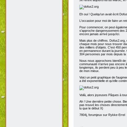
Eh oui ! Quelqu'un avait écrit Dofu
L'occasion pour moi de faire un reto
Pour commencer, on peut également 
s'approche dangereusement des 200
encore jamais arrivé jusqu'ici.
Mais plus de chiffres. Dofus2.org,
chaque mois pour nous trouver dans
des milliers d'objets. C'est 450 p
en permanence durant la journée. C
304 personnes par mois depuis la 
Nous nous approchons bientôt de de
communauté n'arrive pas encore à s
longtemps, ils perdent peu à peu l
de mon mieux.
Voici un petit graphique de l'augme
a été exponentielle et qu'elle contin
Voilà, alors joyeuses Pâques à tou
Ah ! Une dernière petite chose. Bien
pas trouvé les choses directement t
lu que le début X)
7804j, forumjeux sur Rykke-Errel