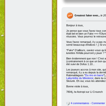
Greatest faker ever...
le 2
Bonjour à tous,
Je pense que vous l'avez tous com
était bel et bien un Fake ==> l'Oly
réussies. Vous pourrez le retrouve
Vous l'avez remarqué, il y a pas m
semé beaucoup d'indices ! ;) Si vra
*Fake*
D'ailleurs, saviez-vous qu'
lunettes NVidia pourront y jouer ? *
Bien évidemment que non ! C'est a
(contrairement à ce que un bon qua
été suivi de Dofus 1.10...
Les joueurs accros à mon site, qui
remarqué, il y a eu depuis la dern
Rabmablagues "
Du rire en barre
")
Labyrinthe du Minotoror
, dans la c
Skeunk. Eh oui, vous les attendiez
Bonne visite à tous,
7804j, /w Astropi sur Li Crounch
4 commentaires - Commenter