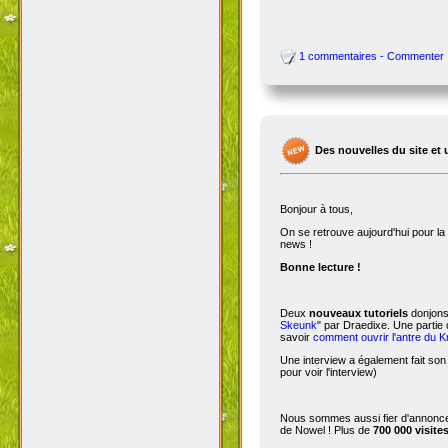
1 commentaires - Commenter
Des nouvelles du site et 
Bonjour à tous,
On se retrouve aujourd'hui pour 
news !
Bonne lecture !
Deux
nouveaux tutoriels
donjons 
Skeunk
" par Draedixe. Une partie
savoir
comment ouvrir l'antre du 
Une interview a également fait son
pour voir l'interview)
Nous sommes aussi fier d'annoncer
de Nowel ! Plus de
700 000 visite