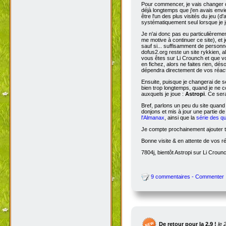
Pour commencer, je vais changer de
déjà longtemps que j'en avais envie
être l'un des plus visités du jeu (d
systématiquement seul lorsque je jo
Je n'ai donc pas eu particulièreme
me motive à continuer ce site), et 
sauf si... suffisamment de person
dofus2.org reste un site rykkien, 
vous êtes sur Li Crounch et que vo
en fichez, alors ne faites rien, dé
dépendra directement de vos réact
Ensuite, puisque je changerai de se
bien trop longtemps, quand je ne c
auxquels je joue :
Astropi
. Ce ser
Bref, parlons un peu du site quand
donjons et mis à jour une partie d
l'Almanax
, ainsi que la
série des q
Je compte prochainement ajouter to
Bonne visite & en attente de vos r
7804j, bientôt Astropi sur Li Croun
9 commentaires - Commenter
De retour pour la 2.9 !
le 