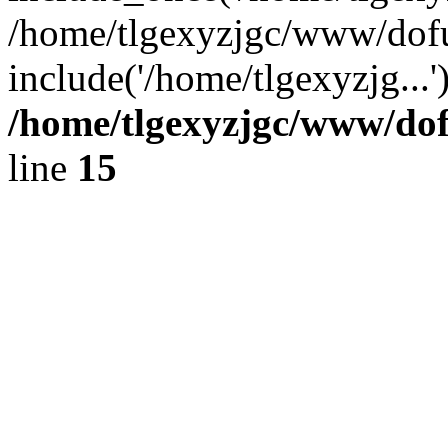
/home/tlgexyzjgc/www/dof
include('/home/tlgexyzjg...
/home/tlgexyzjgc/www/do
line
15