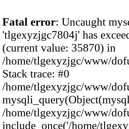
Fatal error
: Uncaught mysq
'tlgexyzjgc7804j' has excee
(current value: 35870) in
/home/tlgexyzjgc/www/dof
Stack trace: #0
/home/tlgexyzjgc/www/dofu
mysqli_query(Object(mysq
/home/tlgexyzjgc/www/dofu
include_once('/home/tlgexyz