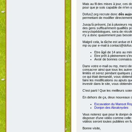
Mais au fil des mises à jour, ces 
pour que je sois capable de m'en o
Dofus2.org recrute donc
dès aujo
permettant de modifier directement
Jusqu'à présent, j'ai à plusieurs re
des gens suffisamment qualifiés po
encyclopédologues, sera de récolter
n'y a donc quasimment pas besoin d
Malgré cela, la tâche est ardue et 
mp ou par e-mail à contact@dofus2.
Etre âgé de 14 ans au mi
Etre prêt à pleinement s'in
Avoir de bonnes connaissa
Dans votre e-mail ou mp, merci de
consacrer ainsi que tous les autres
limités et serez pendant quelques 
ce qui était demandé, vous obtiendr
faire les modifications ou ajouts 
investir dans le site, vous obtiend
C'est parti ! Que les meilleurs soien
En dehors de ça, deux nouveaux don
Excavation du Mansot Ro
Donjon des Abraknydes
Vous noterez que pour le donjon de
disposer d'une vidéo comme celle-
vidéos seront toutes publiées en ful
Bonne visite,