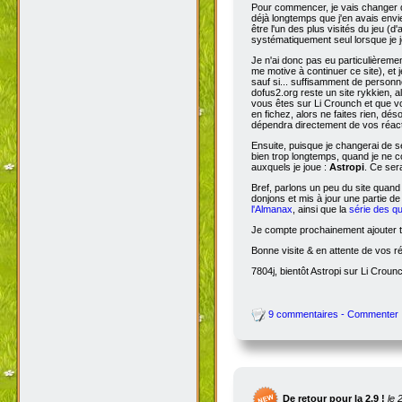
Pour commencer, je vais changer de
déjà longtemps que j'en avais envie
être l'un des plus visités du jeu (d
systématiquement seul lorsque je jo
Je n'ai donc pas eu particulièreme
me motive à continuer ce site), et 
sauf si... suffisamment de person
dofus2.org reste un site rykkien, 
vous êtes sur Li Crounch et que vo
en fichez, alors ne faites rien, dé
dépendra directement de vos réact
Ensuite, puisque je changerai de se
bien trop longtemps, quand je ne c
auxquels je joue :
Astropi
. Ce ser
Bref, parlons un peu du site quand
donjons et mis à jour une partie d
l'Almanax
, ainsi que la
série des q
Je compte prochainement ajouter to
Bonne visite & en attente de vos r
7804j, bientôt Astropi sur Li Croun
9 commentaires - Commenter
De retour pour la 2.9 !
le 