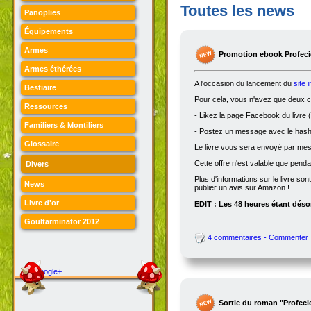
Toutes les news
Panoplies
Équipements
Armes
Promotion ebook Profecie
Armes éthérées
A l'occasion du lancement du
site 
Bestiaire
Pour cela, vous n'avez que deux ch
Ressources
- Likez la page Facebook du livre (
Familiers & Montiliers
- Postez un message avec le hasht
Glossaire
Le livre vous sera envoyé par me
Cette offre n'est valable que penda
Divers
Plus d'informations sur le livre son
News
publier un avis sur Amazon !
Livre d'or
EDIT : Les 48 heures étant désor
Goultarminator 2012
4 commentaires - Commenter
Google+
Sortie du roman "Profeci