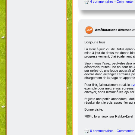
4 commentaires - Commenter
Améliorations diverses
l
Bonjour à tous,
La mise à jour 2.6 de Dofus ayant 
mise à jour de dofus me donne bien 
progressivement. J'ai également aj
Sinon, vous l'avez peut-être déjà 
désormais toutes une hauteur de 4
sur celles-ci, une loupe apparaît a
devrait donc arranger certaines pers
chargement de la page en apparais
Pour finir, j'ai totalement refait le
sy
exemple pour mettre vos screens s
envoyer, sans n'avoir à les ajoute
Et juste une petite annecdote : do
résultat dont je suis assez fier qu
Bonne visite,
7804j, forumjeux sur Rykke-Errel
0 commentaires - Commenter