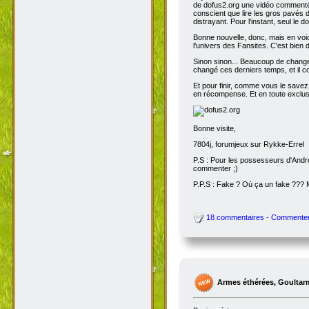
de dofus2.org une vidéo commentée
conscient que lire les gros pavés d
distrayant. Pour l'instant, seul le do
Bonne nouvelle, donc, mais en voic
l'univers des Fansites. C'est bien
Sinon sinon... Beaucoup de change
changé ces derniers temps, et il co
Et pour finir, comme vous le savez
en récompense. Et en toute exclusi
Bonne visite,
7804j, forumjeux sur Rykke-Errel
P.S : Pour les possesseurs d'Andro
commenter ;)
P.P.S : Fake ? Où ça un fake ???
18 commentaires - Commente
Armes éthérées, Goultar