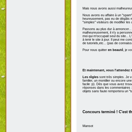
Mais nous avons aussi malheureu
Nous avons eu affaire à un "spam" d
heureusement, pas eu de dégâts ma
"simples" visiteurs de modifier les
Passons au plus dur à annoncer...
malheureusement, il n'y a personne 
moi qui m'occupait seul du site...
à tenir le site à jour. Il peut me con
de tutoriels,etc... (pas de connai
Pour nous quitter
en beauté
, je v
Et maintenant, vous l'attendez t
Les règles
sont très simples. Je 
familier, un montilier ou encore une
facile :p). Dès que vous avez trou
réponses dans les commentaires :p
objets sans faute remportera un "t
Concours terminé ! C'est t
Mansot