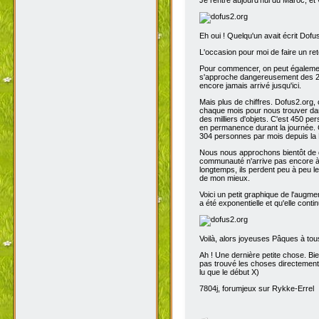
Eh oui ! Quelqu'un avait écrit Dofu
L'occasion pour moi de faire un reto
Pour commencer, on peut également 
s'approche dangereusement des 200
encore jamais arrivé jusqu'ici.
Mais plus de chiffres. Dofus2.org,
chaque mois pour nous trouver dans
des milliers d'objets. C'est 450 p
en permanence durant la journée. C
304 personnes par mois depuis la 
Nous nous approchons bientôt de de
communauté n'arrive pas encore à s
longtemps, ils perdent peu à peu l
de mon mieux.
Voici un petit graphique de l'augme
a été exponentielle et qu'elle contin
Voilà, alors joyeuses Pâques à tou
Ah ! Une dernière petite chose. Bien
pas trouvé les choses directement t
lu que le début X)
7804j, forumjeux sur Rykke-Errel