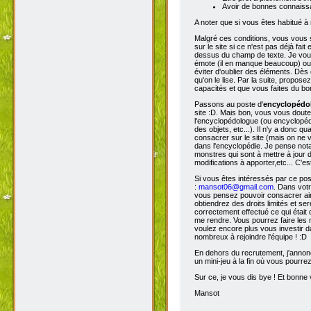
Avoir de bonnes connaissa
A noter que si vous êtes habitué à 
Malgré ces conditions, vous vous s
sur le site si ce n'est pas déjà fa
dessus du champ de texte. Je vous 
émote (il en manque beaucoup) ou s
éviter d'oublier des éléments. Dès 
qu'on le lise. Par la suite, propos
capacités et que vous faites du bon
Passons au poste d'
encyclopéd
site :D. Mais bon, vous vous doutez
l'encyclopédologue (ou encyclopédis
des objets, etc...). Il n'y a donc
consacrer sur le site (mais on ne v
dans l'encyclopédie. Je pense not
monstres qui sont à mettre à jour de
modifications à apporter,etc... C'es
Si vous êtes intéressés par ce pos
:
mansot06@gmail.com
. Dans vot
vous pensez pouvoir consacrer ains
obtiendrez des droits limités et s
correctement effectué ce qui était 
me rendre. Vous pourrez faire les 
voulez encore plus vous investir d
nombreux à rejoindre l'équipe ! :D
En dehors du recrutement, j'annonc
un mini-jeu à la fin où vous pourre
Sur ce, je vous dis bye ! Et bonne v
Mansot