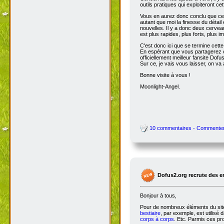
outils pratiques qui exploiteront c
Vous en aurez donc conclu que cet
autant que moi la finesse du détai
nouvelles. Il y a donc deux cervea
est plus rapides, plus forts, plus ima
C'est donc ici que se termine cet
En espérant que vous partagerez ce
officiellement meilleur fansite Dofus 
Sur ce, je vais vous laisser, on va a
Bonne visite à vous !
Moonlight-Angel.
10 commentaires - Commente
Dofus2.org recrute des 
Bonjour à tous,
Pour de nombreux éléments du site,
bestiaire
, par exemple, est utilisé 
corps à corps
. Etc. Parmis ces pro