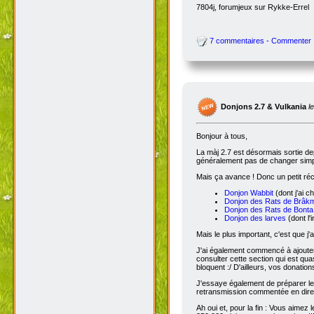
7804j, forumjeux sur Rykke-Errel
7 commentaires - Commenter
Donjons 2.7 & Vulkania
l
Bonjour à tous,
La màj 2.7 est désormais sortie dep
généralement pas de changer simple
Mais ça avance ! Donc un petit réc
Donjon Wabbit
(dont j'ai c
Donjon des Rats de Brâk
Donjon des Rats de Bonta
Donjon des larves
(dont l'
Mais le plus important, c'est que j'
J'ai également commencé à ajoute
consulter cette section qui est qua
bloquent :/ D'ailleurs, vos donatio
J'essaye également de préparer le 
retransmission commentée en dire
Ah oui et, pour la fin : Vous aimez