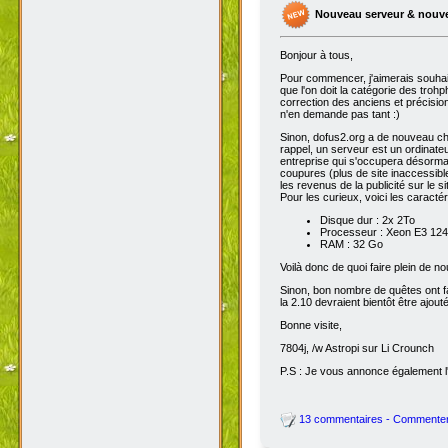
Nouveau serveur & nouv
Bonjour à tous,
Pour commencer, j'aimerais souhai
que l'on doit la catégorie des troh
correction des anciens et précisions
n'en demande pas tant :)
Sinon, dofus2.org a de nouveau chan
rappel, un serveur est un ordinateu
entreprise qui s'occupera désorma
coupures (plus de site inaccessibl
les revenus de la publicité sur le sit
Pour les curieux, voici les caracté
Disque dur : 2x 2To
Processeur : Xeon E3 1245
RAM : 32 Go
Voilà donc de quoi faire plein de 
Sinon, bon nombre de quêtes ont fait
la 2.10 devraient bientôt être ajout
Bonne visite,
7804j, /w Astropi sur Li Crounch
P.S : Je vous annonce également l'
13 commentaires - Commente