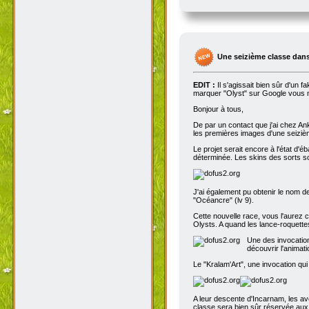
Une seizième classe dans
EDIT :
Il s'agissait bien sûr d'un 
marquer "Olyst" sur Google vous m
Bonjour à tous,
De par un contact que j'ai chez An
les premières images d'une seizième
Le projet serait encore à l'état d'
déterminée. Les skins des sorts son
J'ai également pu obtenir le nom de
"Océancre" (lv 9).
Cette nouvelle race, vous l'aurez c
Olysts. A quand les lance-roquettes
Une des invocation
découvrir l'animat
Le "Kralam'Art", une invocation qui
A leur descente d'Incarnam, les av
classe sera bien sûr réservée au