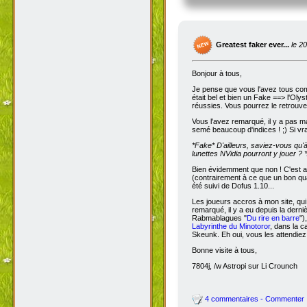
Greatest faker ever...
le 2
Bonjour à tous,
Je pense que vous l'avez tous com
était bel et bien un Fake ==> l'Oly
réussies. Vous pourrez le retrouve
Vous l'avez remarqué, il y a pas m
semé beaucoup d'indices ! ;) Si vra
*Fake*
D'ailleurs, saviez-vous qu'
lunettes NVidia pourront y jouer ? *
Bien évidemment que non ! C'est a
(contrairement à ce que un bon qua
été suivi de Dofus 1.10...
Les joueurs accros à mon site, qui
remarqué, il y a eu depuis la dern
Rabmablagues "
Du rire en barre
")
Labyrinthe du Minotoror
, dans la c
Skeunk. Eh oui, vous les attendiez
Bonne visite à tous,
7804j, /w Astropi sur Li Crounch
4 commentaires - Commenter