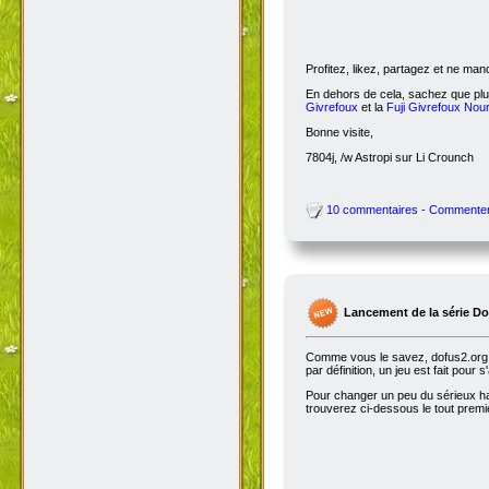
Profitez, likez, partagez et ne ma
En dehors de cela, sachez que plus
Givrefoux
et la
Fuji Givrefoux Nour
Bonne visite,
7804j, /w Astropi sur Li Crounch
10 commentaires - Commente
Lancement de la série D
Comme vous le savez, dofus2.org e
par définition, un jeu est fait pour
Pour changer un peu du sérieux habi
trouverez ci-dessous le tout premie