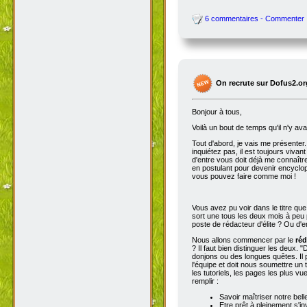
6 commentaires - Commenter
On recrute sur Dofus2.or
Bonjour à tous,
Voilà un bout de temps qu'il n'y av
Tout d'abord, je vais me présenter. 
inquiétez pas, il est toujours viva
d'entre vous doit déjà me connaître
en postulant pour devenir encyclop
vous pouvez faire comme moi !
Vous avez pu voir dans le titre qu
sort une tous les deux mois à peu p
poste de rédacteur d'élite ? Ou d'e
Nous allons commencer par le
réd
? Il faut bien distinguer les deux. "
donjons ou des longues quêtes. Il p
l'équipe et doit nous soumettre un t
les tutoriels, les pages les plus v
remplir :
Savoir maîtriser notre bell
Etre prêt à pleinement s'in