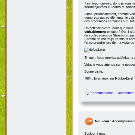
Il est tout nouveau, donc je vous i
seront ajoutées au cours du temps p
Sinon, prochainement, comme vous
nombreux autres éléments, je vais 
ces prochaines semaines sur Dofu
Un petit fait divers, pour que vou
véritablement
existée ? Oui, il s'
de soulèvement de Strasbourg par N
Comme on est toujours mieux conva
j'ai pu prendre lors de ma visite d
Eh oui... Vous croyiez qu'Ankama av
Voilà, je vous attends sur le nouv
Bonne visite,
7804j, forumjeux sur Rykke-Errel
7 commentaires - Commenter
Nouveau : Accomplissem
Bonjour à tous,