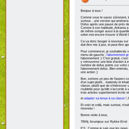
Bonjour à tous !
Comme vous le savez sûrement, 
surtout... une version qui aménera
Dofus après une pause de près de si
Comme à son habitude, Ankama a chois
de même songer aussi à la quantit
selon moi encore trouver à World 
Ca va donc bouger à nouveau sur D
doit être mis à jour, et peut-être aj
Pour commencer, je souhaiterais 
menu de gauche :
l'abonnement gra
l'abonnement :) C'est gratuit, c'est
y retrouverez une liste d'action à 
nombre de dofus points sur votre
l'abonnement dofus. Bien entendu, 
une action ;)
Bon, sortons un peu de l'aspect com
d'un sujet plutôt... inatendu et inha
classe, plutôt que de s'intéresser
roublette pour qu'elle s'accorde à
trois articles superbement écrits e
et
adapter sa tenue à sa classe
! J
Et voici et voilà, mais surtout, n'
nouveau !
Bonne visite à tous,
7804j, forumjeux sur Rykke-Errel
P.S : Comme je sais que les news a