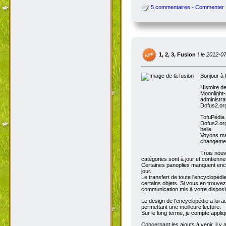
5 commentaires - Commenter
1, 2, 3, Fusion !
le 2012-0
Bonjour à 
Histoire d
Moonlight-
administra
Dofus2.org
TofuPédia
Dofus2.org
belle.
Voyons mai
changemen
Trois nouv
catégories sont à jour et contienn
Certaines panoplies manquent enco
jour.
Le transfert de toute l'encyclopédi
certains objets. Si vous en trouve
communication mis à votre disposit
Le design de l'encyclopédie a lui au
permettant une meilleure lecture.
Sur le long terme, je compte appli
Concernant les ajouts à venir, il y