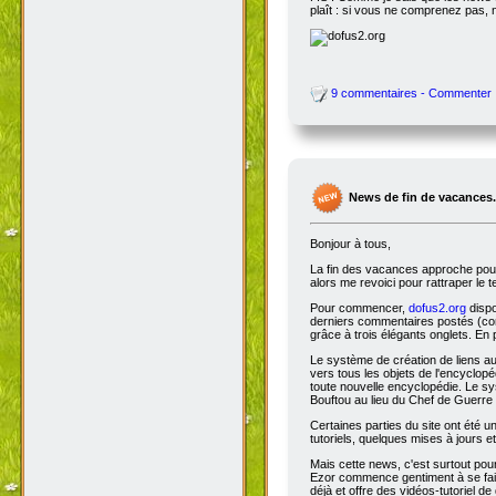
plaît : si vous ne comprenez pas, 
9 commentaires - Commenter
News de fin de vacances.
Bonjour à tous,
La fin des vacances approche pour 
alors me revoici pour rattraper le 
Pour commencer,
dofus2.org
dispo
derniers commentaires postés (comm
grâce à trois élégants onglets. En 
Le système de création de liens a
vers tous les objets de l'encyclop
toute nouvelle encyclopédie. Le sys
Bouftou au lieu du Chef de Guerre 
Certaines parties du site ont été
tutoriels, quelques mises à jours e
Mais cette news, c'est surtout pou
Ezor commence gentiment à se fair
déjà et offre des vidéos-tutoriel de