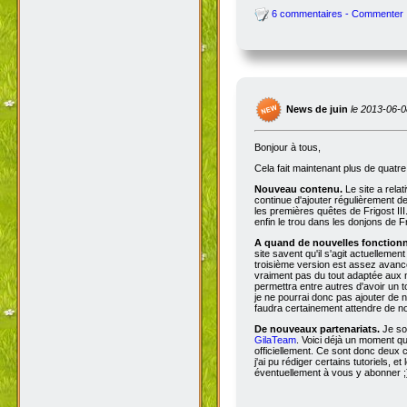
6 commentaires - Commenter
News de juin
le 2013-06-0
Bonjour à tous,
Cela fait maintenant plus de quatr
Nouveau contenu.
Le site a rela
continue d'ajouter régulièrement d
les premières quêtes de Frigost III
enfin le trou dans les donjons de Fri
A quand de nouvelles fonctionna
site savent qu'il s'agit actuellemen
troisième version est assez avancée
vraiment pas du tout adaptée aux n
permettra entre autres d'avoir un 
je ne pourrai donc pas ajouter de no
faudra certainement attendre de no
De nouveaux partenariats.
Je so
GilaTeam
. Voici déjà un moment qu'
officiellement. Ce sont donc deux
j'ai pu rédiger certains tutoriels, e
éventuellement à vous y abonner ;