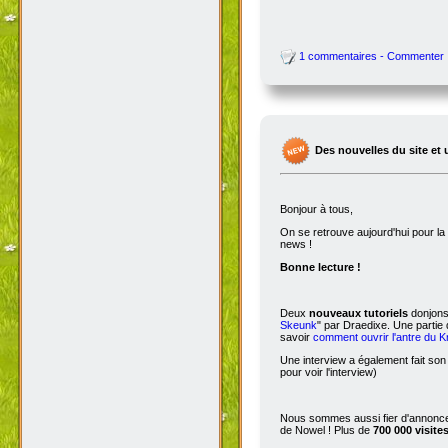
1 commentaires - Commenter
Des nouvelles du site et 
Bonjour à tous,
On se retrouve aujourd'hui pour 
news !
Bonne lecture !
Deux
nouveaux tutoriels
donjons 
Skeunk
" par Draedixe. Une partie
savoir
comment ouvrir l'antre du 
Une interview a également fait son
pour voir l'interview)
Nous sommes aussi fier d'annoncer
de Nowel ! Plus de
700 000 visite