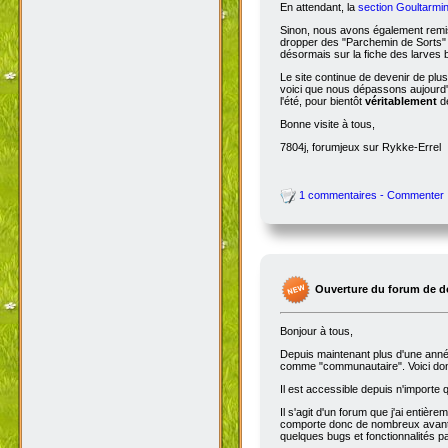
En attendant, la
section Goultarmin
Sinon, nous avons également remis
dropper des "Parchemin de Sorts" s
désormais sur la fiche des larves b
Le site continue de devenir de plu
voici que nous dépassons aujourd'hu
l'été, pour bientôt
véritablement
de
Bonne visite à tous,
7804j, forumjeux sur Rykke-Errel
1 commentaires - Commenter
Ouverture du forum de d
Bonjour à tous,
Depuis maintenant plus d'une année,
comme "communautaire". Voici don
Il est accessible depuis n'importe
Il s'agit d'un forum que j'ai entiè
comporte donc de nombreux avantag
quelques bugs et fonctionnalités 