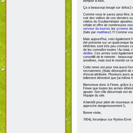
Bonjour à tous,
Ça
a beaucoup bougé sur dofus2.or
Comme vous le savez peut-être, l
voir des vidéos de ces derniers s
vidéos du Goultarminator ajoutées
refaite et offre de nombreuses no
serveur du tournoi
, les
screens des
(faits par
matthieur
) !!! Comme vou
Mais aujourd'hui, voici également l'
été présente sur un quelconque fan 
éthérées sont très peu connues car 
de les connaître toutes ! Au total,
dédiée
. Ces armes sont également 
conseillé de le retester : beaucou
anodines, mais tout le monde se r
Cette news est pour moi aussi l'o
recrutement, j'étais désespéré de 
d'essai attribuée. Plusieurs jours 
tellement démotivé que j'ai même hé
Bienvenue donc à Finwe, grâce à q
Finwe que toutes les armes éthérée
ajouter. Son rôle désormais est de m
l'équipe du site.
A bientôt pour plein de nouveaux ou
approche dangereusement !),
Bonne visite,
7804j, forumjeux sur Rykke-Errel