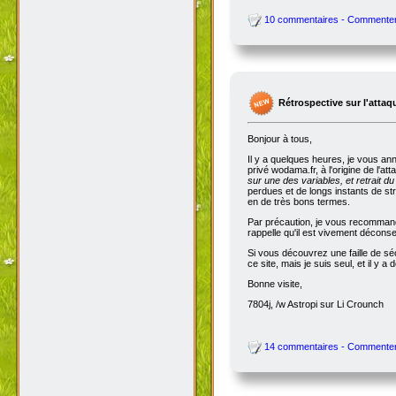
10 commentaires - Commente
Rétrospective sur l'attaq
Bonjour à tous,
Il y a quelques heures, je vous an
privé wodama.fr, à l'origine de l'at
sur une des variables, et retrait du
perdues et de longs instants de str
en de très bons termes.
Par précaution, je vous recommande
rappelle qu'il est vivement décon
Si vous découvrez une faille de séc
ce site, mais je suis seul, et il 
Bonne visite,
7804j, /w Astropi sur Li Crounch
14 commentaires - Commente