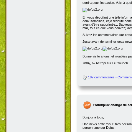
sortira pour l'occasion. Voici à quo
En vous dévoilant une telle inform
deux semaines, et je redoute donc 
avant d'être supprimée... Sauvegar
mail, tout ce que vous pouvez) avant
Suivez les commentaires sur cette 
Juste avant de terminer cette news
Bonne visite à tous, et n'oubliez p
7804j, /w Astropi sur Li Crounch
187 commentaires - Comment
Forumjeux change de serv
Bonjour à tous,
Une news cette fois-ci très perso
personnage sur Dofus.