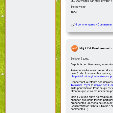
250 000 visites par mois environ !!
Bonne visite,
7804j
4 commentaires - Commenter
Màj 2.7 & Goultarminator
Bonjour à tous,
Depuis la dernière news, la versio
Ankama voulait nous émerveiller avec
qu'à 7 ridicules nouvelles quêtes, 
:
http://dofus2.org/quetes/zones.
Concernant la refonte des donjons, 
Tofulailler Royal
, le
donjon des Gel
suite pour bientôt. Pour ce qui es
attendre que je trouve une team po
Mais il y a une autre nouveauté de 
changer, que nous ferions parti de
précédentes. Je viens de recevoir
Goultarminator 2012 sur Dofus2.org
commentés...).