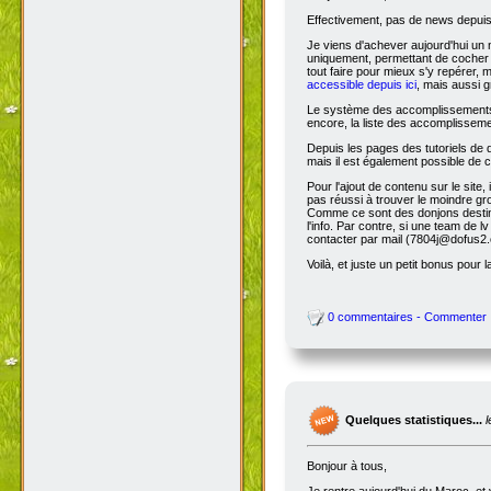
Effectivement, pas de news depuis 
Je viens d'achever aujourd'hui un 
uniquement, permettant de cocher l
tout faire pour mieux s'y repérer, 
accessible depuis ici
, mais aussi g
Le système des accomplissements ne 
encore, la liste des accomplisseme
Depuis les pages des tutoriels de
mais il est également possible de cl
Pour l'ajout de contenu sur le site,
pas réussi à trouver le moindre gr
Comme ce sont des donjons destinés a
l'info. Par contre, si une team de
contacter par mail (7804j@dofus2.
Voilà, et juste un petit bonus pour l
0 commentaires - Commenter
Quelques statistiques...
Bonjour à tous,
Je rentre aujourd'hui du Maroc, et 