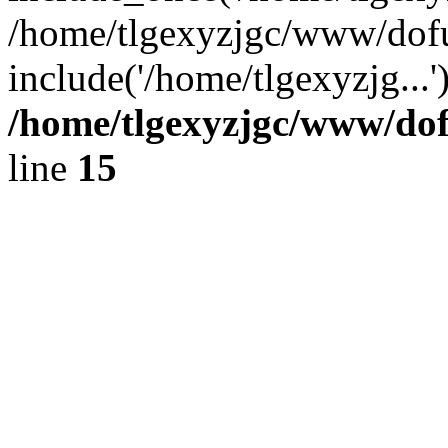
/home/tlgexyzjgc/www/dof
include('/home/tlgexyzjg...
/home/tlgexyzjgc/www/do
line
15