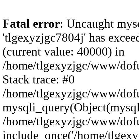
Fatal error
: Uncaught mysq
'tlgexyzjgc7804j' has excee
(current value: 40000) in
/home/tlgexyzjgc/www/dof
Stack trace: #0
/home/tlgexyzjgc/www/dofu
mysqli_query(Object(mysq
/home/tlgexyzjgc/www/dofu
include_once('/home/tlgexyz