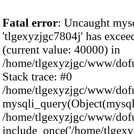
Fatal error
: Uncaught mysq
'tlgexyzjgc7804j' has excee
(current value: 40000) in
/home/tlgexyzjgc/www/dof
Stack trace: #0
/home/tlgexyzjgc/www/dofu
mysqli_query(Object(mysq
/home/tlgexyzjgc/www/dofu
include_once('/home/tlgexyz