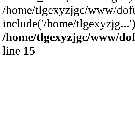
/home/tlgexyzjgc/www/dof
include('/home/tlgexyzjg...
/home/tlgexyzjgc/www/do
line
15