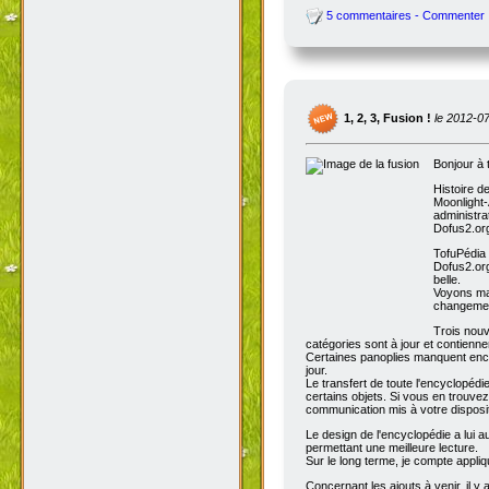
5 commentaires - Commenter
1, 2, 3, Fusion !
le 2012-0
Bonjour à 
Histoire d
Moonlight-
administra
Dofus2.org
TofuPédia
Dofus2.org
belle.
Voyons mai
changemen
Trois nouv
catégories sont à jour et contienn
Certaines panoplies manquent enco
jour.
Le transfert de toute l'encyclopédi
certains objets. Si vous en trouve
communication mis à votre disposit
Le design de l'encyclopédie a lui au
permettant une meilleure lecture.
Sur le long terme, je compte appli
Concernant les ajouts à venir, il y