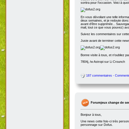
sortira pour l'occasion. Voici à quo
En vous dévoilant une telle inform
deux semaines, et je redoute donc 
avant d'être supprimée... Sauvegar
mail, tout ce que vous pouvez) avant
Suivez les commentaires sur cette 
Juste avant de terminer cette news
Bonne visite à tous, et n'oubliez p
7804j, /w Astropi sur Li Crounch
187 commentaires - Comment
Forumjeux change de serv
Bonjour à tous,
Une news cette fois-ci très perso
personnage sur Dofus.