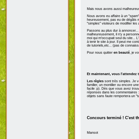
Mais nous avons aussi malheureu
Nous avons eu affaire à un "spam" d
heureusement, pas eu de dégâts ma
"simples" visiteurs de modifier les
Passons au plus dur à annoncer...
malheureusement, il n'y a personne 
moi qui m'occupait seul du site...
à tenir le site à jour. Il peut me con
de tutoriels,etc... (pas de connai
Pour nous quitter
en beauté
, je v
Et maintenant, vous l'attendez t
Les règles
sont très simples. Je 
familier, un montilier ou encore une
facile :p). Dès que vous avez trou
réponses dans les commentaires :p
objets sans faute remportera un "t
Concours terminé ! C'est t
Mansot