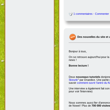
1 commentaires - Commenter
Des nouvelles du site et 
Bonjour à tous,
On se retrouve aujourd'hui pour 
news !
Bonne lecture !
Deux
nouveaux tutoriels
donjons 
Skeunk
" par Draedixe. Une partie
savoir
comment ouvrir l'antre du 
Une interview a également fait son
pour voir l'interview)
Nous sommes aussi fier d'annoncer
de Nowel ! Plus de
700 000 visite