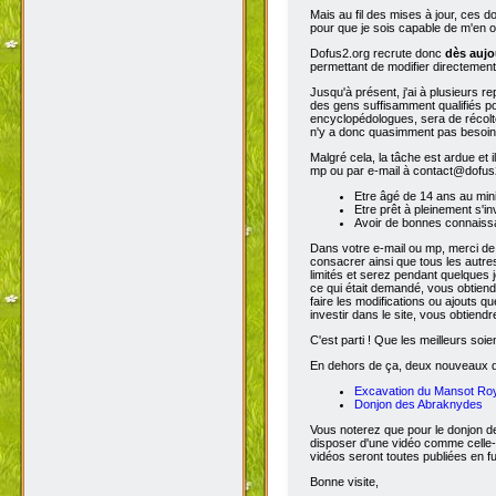
Mais au fil des mises à jour, ces 
pour que je sois capable de m'en o
Dofus2.org recrute donc
dès aujo
permettant de modifier directement
Jusqu'à présent, j'ai à plusieurs re
des gens suffisamment qualifiés po
encyclopédologues, sera de récolter
n'y a donc quasimment pas besoin d
Malgré cela, la tâche est ardue et 
mp ou par e-mail à contact@dofus2.
Etre âgé de 14 ans au mi
Etre prêt à pleinement s'in
Avoir de bonnes connaissa
Dans votre e-mail ou mp, merci de
consacrer ainsi que tous les autres
limités et serez pendant quelques 
ce qui était demandé, vous obtiendr
faire les modifications ou ajouts 
investir dans le site, vous obtiend
C'est parti ! Que les meilleurs soien
En dehors de ça, deux nouveaux don
Excavation du Mansot Ro
Donjon des Abraknydes
Vous noterez que pour le donjon de
disposer d'une vidéo comme celle-
vidéos seront toutes publiées en ful
Bonne visite,