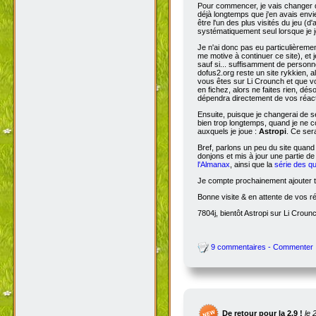
Pour commencer, je vais changer de
déjà longtemps que j'en avais envie
être l'un des plus visités du jeu (d
systématiquement seul lorsque je jo
Je n'ai donc pas eu particulièreme
me motive à continuer ce site), et 
sauf si... suffisamment de person
dofus2.org reste un site rykkien, 
vous êtes sur Li Crounch et que vo
en fichez, alors ne faites rien, dé
dépendra directement de vos réact
Ensuite, puisque je changerai de se
bien trop longtemps, quand je ne c
auxquels je joue :
Astropi
. Ce ser
Bref, parlons un peu du site quand
donjons et mis à jour une partie d
l'Almanax
, ainsi que la
série des q
Je compte prochainement ajouter to
Bonne visite & en attente de vos r
7804j, bientôt Astropi sur Li Croun
9 commentaires - Commenter
De retour pour la 2.9 !
le 