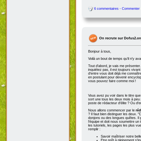
6 commentaires - Commenter
On recrute sur Dofus2.or
Bonjour à tous,
Voilà un bout de temps qu'il n'y av
Tout d'abord, je vais me présenter. 
inquiétez pas, il est toujours viva
d'entre vous doit déjà me connaître
en postulant pour devenir encyclop
vous pouvez faire comme moi !
Vous avez pu voir dans le titre qu
sort une tous les deux mois à peu p
poste de rédacteur d'élite ? Ou d'e
Nous allons commencer par le
réd
? Il faut bien distinguer les deux. "
donjons ou des longues quêtes. Il p
l'équipe et doit nous soumettre un t
les tutoriels, les pages les plus v
remplir :
Savoir maîtriser notre bell
Etre prêt à pleinement s'in