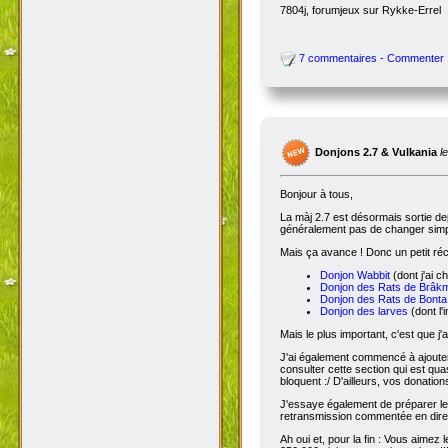
7804j, forumjeux sur Rykke-Errel
7 commentaires - Commenter
Donjons 2.7 & Vulkania
l
Bonjour à tous,
La màj 2.7 est désormais sortie dep
généralement pas de changer simple
Mais ça avance ! Donc un petit réc
Donjon Wabbit
(dont j'ai c
Donjon des Rats de Brâk
Donjon des Rats de Bonta
Donjon des larves
(dont l'
Mais le plus important, c'est que j'
J'ai également commencé à ajoute
consulter cette section qui est qua
bloquent :/ D'ailleurs, vos donatio
J'essaye également de préparer le 
retransmission commentée en dire
Ah oui et, pour la fin : Vous aimez