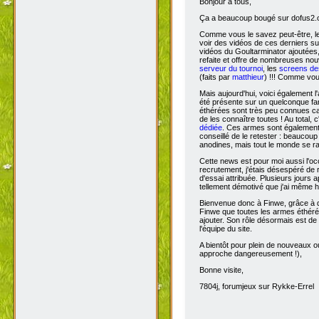
Bonjour à tous,
Ça
a beaucoup bougé sur dofus2.or
Comme vous le savez peut-être, l
voir des vidéos de ces derniers s
vidéos du Goultarminator ajoutées
refaite et offre de nombreuses no
serveur du tournoi
, les
screens des
(faits par
matthieur
) !!! Comme vou
Mais aujourd'hui, voici également l'
été présente sur un quelconque fan 
éthérées sont très peu connues car 
de les connaître toutes ! Au total,
dédiée
. Ces armes sont également 
conseillé de le retester : beaucou
anodines, mais tout le monde se r
Cette news est pour moi aussi l'o
recrutement, j'étais désespéré de 
d'essai attribuée. Plusieurs jours 
tellement démotivé que j'ai même hé
Bienvenue donc à Finwe, grâce à q
Finwe que toutes les armes éthérée
ajouter. Son rôle désormais est de m
l'équipe du site.
A bientôt pour plein de nouveaux ou
approche dangereusement !),
Bonne visite,
7804j, forumjeux sur Rykke-Errel