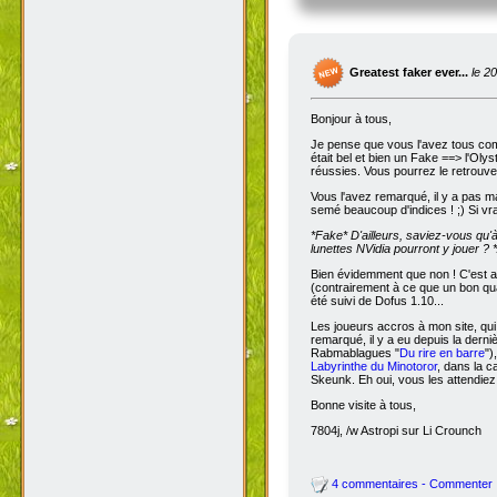
Greatest faker ever...
le 2
Bonjour à tous,
Je pense que vous l'avez tous com
était bel et bien un Fake ==> l'Oly
réussies. Vous pourrez le retrouve
Vous l'avez remarqué, il y a pas m
semé beaucoup d'indices ! ;) Si vra
*Fake*
D'ailleurs, saviez-vous qu'
lunettes NVidia pourront y jouer ? *
Bien évidemment que non ! C'est a
(contrairement à ce que un bon qua
été suivi de Dofus 1.10...
Les joueurs accros à mon site, qui
remarqué, il y a eu depuis la dern
Rabmablagues "
Du rire en barre
")
Labyrinthe du Minotoror
, dans la c
Skeunk. Eh oui, vous les attendiez
Bonne visite à tous,
7804j, /w Astropi sur Li Crounch
4 commentaires - Commenter