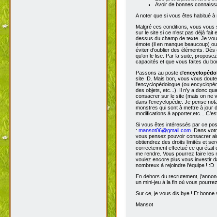
Avoir de bonnes connaissa
A noter que si vous êtes habitué à 
Malgré ces conditions, vous vous s
sur le site si ce n'est pas déjà fa
dessus du champ de texte. Je vous 
émote (il en manque beaucoup) ou s
éviter d'oublier des éléments. Dès 
qu'on le lise. Par la suite, propos
capacités et que vous faites du bon
Passons au poste d'
encyclopéd
site :D. Mais bon, vous vous doutez
l'encyclopédologue (ou encyclopédis
des objets, etc...). Il n'y a donc
consacrer sur le site (mais on ne v
dans l'encyclopédie. Je pense not
monstres qui sont à mettre à jour de
modifications à apporter,etc... C'es
Si vous êtes intéressés par ce pos
:
mansot06@gmail.com
. Dans vot
vous pensez pouvoir consacrer ains
obtiendrez des droits limités et s
correctement effectué ce qui était 
me rendre. Vous pourrez faire les 
voulez encore plus vous investir d
nombreux à rejoindre l'équipe ! :D
En dehors du recrutement, j'annonc
un mini-jeu à la fin où vous pourre
Sur ce, je vous dis bye ! Et bonne v
Mansot