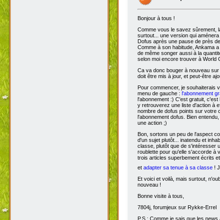
Bonjour à tous !
Comme vous le savez sûrement, 
surtout... une version qui aménera
Dofus après une pause de près de si
Comme à son habitude, Ankama a chois
de même songer aussi à la quantit
selon moi encore trouver à World 
Ca va donc bouger à nouveau sur D
doit être mis à jour, et peut-être aj
Pour commencer, je souhaiterais 
menu de gauche :
l'abonnement gra
l'abonnement :) C'est gratuit, c'est
y retrouverez une liste d'action à 
nombre de dofus points sur votre
l'abonnement dofus. Bien entendu, 
une action ;)
Bon, sortons un peu de l'aspect com
d'un sujet plutôt... inatendu et inha
classe, plutôt que de s'intéresser
roublette pour qu'elle s'accorde à
trois articles superbement écrits e
et
adapter sa tenue à sa classe
! J
Et voici et voilà, mais surtout, n'
nouveau !
Bonne visite à tous,
7804j, forumjeux sur Rykke-Errel
P.S : Comme je sais que les news a