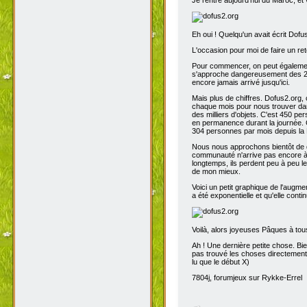
Eh oui ! Quelqu'un avait écrit Dofu
L'occasion pour moi de faire un reto
Pour commencer, on peut également 
s'approche dangereusement des 200
encore jamais arrivé jusqu'ici.
Mais plus de chiffres. Dofus2.org,
chaque mois pour nous trouver dans
des milliers d'objets. C'est 450 p
en permanence durant la journée. C
304 personnes par mois depuis la 
Nous nous approchons bientôt de de
communauté n'arrive pas encore à s
longtemps, ils perdent peu à peu l
de mon mieux.
Voici un petit graphique de l'augme
a été exponentielle et qu'elle contin
Voilà, alors joyeuses Pâques à tou
Ah ! Une dernière petite chose. Bien
pas trouvé les choses directement t
lu que le début X)
7804j, forumjeux sur Rykke-Errel