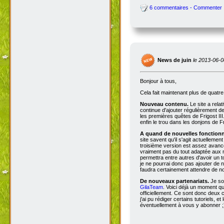
6 commentaires - Commenter
News de juin
le 2013-06-0
Bonjour à tous,
Cela fait maintenant plus de quatr
Nouveau contenu.
Le site a rela
continue d'ajouter régulièrement d
les premières quêtes de Frigost III
enfin le trou dans les donjons de Fri
A quand de nouvelles fonctionna
site savent qu'il s'agit actuellemen
troisième version est assez avancée
vraiment pas du tout adaptée aux n
permettra entre autres d'avoir un 
je ne pourrai donc pas ajouter de no
faudra certainement attendre de no
De nouveaux partenariats.
Je so
GilaTeam
. Voici déjà un moment qu'
officiellement. Ce sont donc deux
j'ai pu rédiger certains tutoriels, e
éventuellement à vous y abonner ;