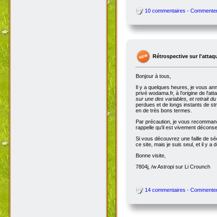
10 commentaires - Commente
Rétrospective sur l'attaq
Bonjour à tous,
Il y a quelques heures, je vous an
privé wodama.fr, à l'origine de l'at
sur une des variables, et retrait du
perdues et de longs instants de str
en de très bons termes.
Par précaution, je vous recommande
rappelle qu'il est vivement décon
Si vous découvrez une faille de séc
ce site, mais je suis seul, et il 
Bonne visite,
7804j, /w Astropi sur Li Crounch
14 commentaires - Commente