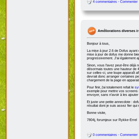
4 commentaires - Commenter
Améliorations diverses
l
Bonjour à tous,
La mise à jour 2.6 de Dofus ayant 
mise à jour de dofus me donne bien 
progressivement. J'ai également aj
Sinon, vous l'avez peut-être déjà 
désormais toutes une hauteur de 4
sur celles-ci, une loupe apparaît a
devrait donc arranger certaines pers
chargement de la page en apparais
Pour finir, j'ai totalement refait le
sy
exemple pour mettre vos screens s
envoyer, sans n'avoir à les ajoute
Et juste une petite annecdote : do
résultat dont je suis assez fier qu
Bonne visite,
7804j, forumjeux sur Rykke-Errel
0 commentaires - Commenter