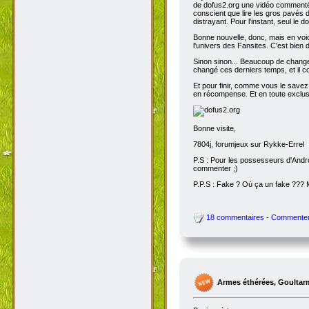
de dofus2.org une vidéo commentée
conscient que lire les gros pavés d
distrayant. Pour l'instant, seul le do
Bonne nouvelle, donc, mais en voic
l'univers des Fansites. C'est bien
Sinon sinon... Beaucoup de change
changé ces derniers temps, et il co
Et pour finir, comme vous le savez
en récompense. Et en toute exclusi
Bonne visite,
7804j, forumjeux sur Rykke-Errel
P.S : Pour les possesseurs d'Andro
commenter ;)
P.P.S : Fake ? Où ça un fake ???
18 commentaires - Commente
Armes éthérées, Goultar