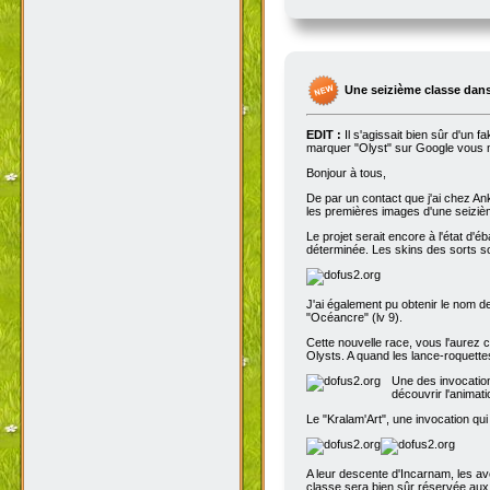
Une seizième classe dans
EDIT :
Il s'agissait bien sûr d'un 
marquer "Olyst" sur Google vous m
Bonjour à tous,
De par un contact que j'ai chez An
les premières images d'une seizième
Le projet serait encore à l'état d'
déterminée. Les skins des sorts son
J'ai également pu obtenir le nom de
"Océancre" (lv 9).
Cette nouvelle race, vous l'aurez c
Olysts. A quand les lance-roquettes
Une des invocation
découvrir l'animat
Le "Kralam'Art", une invocation qui
A leur descente d'Incarnam, les av
classe sera bien sûr réservée au