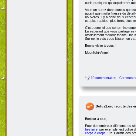
outils pratiques qui exploiteront c
Vous en aurez donc conclu que cet
autant que moi la finesse du détai
nouvelles. Il y a donc deux cervea
est plus rapides, plus forts, plus ima
C'est donc ici que se termine cet
En espérant que vous partagerez ce
officiellement meilleur fansite Dofus 
Sur ce, je vais vous laisser, on va a
Bonne visite à vous !
Moonlight-Angel.
10 commentaires - Commente
Dofus2.org recrute des 
Bonjour à tous,
Pour de nombreux éléments du site,
bestiaire
, par exemple, est utilisé 
corps à corps
. Etc. Parmis ces pro