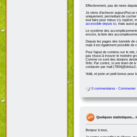
Effectivement, pas de news depuis 
Je viens d'achever aujourd'hui un 
uniquement, permettant de cocher l
tout faire pour mieux s'y repérer, 
accessible depuis ici
, mais aussi g
Le système des accomplissements ne 
encore, la liste des accomplisseme
Depuis les pages des tutoriels de
mais il est également possible de cl
Pour l'ajout de contenu sur le site,
pas réussi à trouver le moindre gr
Comme ce sont des donjons destinés a
l'info. Par contre, si une team de
contacter par mail (7804j@dofus2.
Voilà, et juste un petit bonus pour l
0 commentaires - Commenter
Quelques statistiques...
Bonjour à tous,
Je rentre aujourd'hui du Maroc, et 