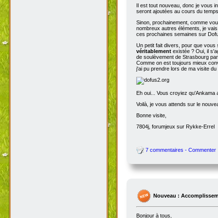
Il est tout nouveau, donc je vous i
seront ajoutées au cours du temps p
Sinon, prochainement, comme vous
nombreux autres éléments, je vais 
ces prochaines semaines sur Dofu
Un petit fait divers, pour que vou
véritablement
existée ? Oui, il s'
de soulèvement de Strasbourg par N
Comme on est toujours mieux conva
j'ai pu prendre lors de ma visite d
Eh oui... Vous croyiez qu'Ankama av
Voilà, je vous attends sur le nouv
Bonne visite,
7804j, forumjeux sur Rykke-Errel
7 commentaires - Commenter
Nouveau : Accomplissem
Bonjour à tous,