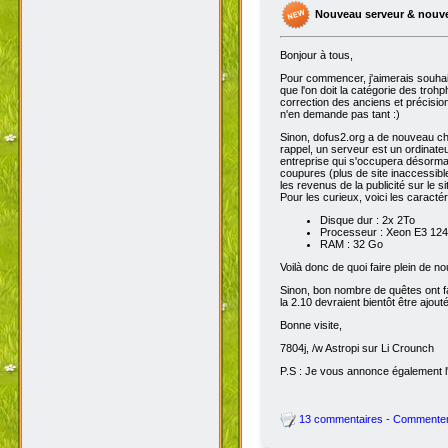
Nouveau serveur & nouv
Bonjour à tous,
Pour commencer, j'aimerais souhai
que l'on doit la catégorie des troh
correction des anciens et précisions
n'en demande pas tant :)
Sinon, dofus2.org a de nouveau chan
rappel, un serveur est un ordinateu
entreprise qui s'occupera désorma
coupures (plus de site inaccessibl
les revenus de la publicité sur le sit
Pour les curieux, voici les caracté
Disque dur : 2x 2To
Processeur : Xeon E3 1245
RAM : 32 Go
Voilà donc de quoi faire plein de 
Sinon, bon nombre de quêtes ont fait
la 2.10 devraient bientôt être ajout
Bonne visite,
7804j, /w Astropi sur Li Crounch
P.S : Je vous annonce également l'
13 commentaires - Commente