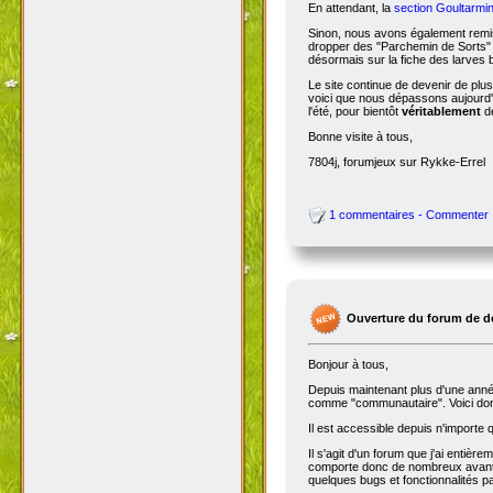
En attendant, la
section Goultarmin
Sinon, nous avons également remis
dropper des "Parchemin de Sorts" s
désormais sur la fiche des larves b
Le site continue de devenir de plu
voici que nous dépassons aujourd'hu
l'été, pour bientôt
véritablement
de
Bonne visite à tous,
7804j, forumjeux sur Rykke-Errel
1 commentaires - Commenter
Ouverture du forum de d
Bonjour à tous,
Depuis maintenant plus d'une année,
comme "communautaire". Voici don
Il est accessible depuis n'importe
Il s'agit d'un forum que j'ai entiè
comporte donc de nombreux avantag
quelques bugs et fonctionnalités 