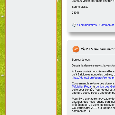
250 000 visites par mois environ !!
Bonne visite,
7804j
4 commentaires - Commenter
Màj 2.7 & Goultarminator
Bonjour à tous,
Depuis la dernière news, la versio
Ankama voulait nous émerveiller avec
qu'à 7 ridicules nouvelles quêtes, 
:
http://dofus2.org/quetes/zones.
Concernant la refonte des donjons, 
Tofulailler Royal
, le
donjon des Gel
suite pour bientôt. Pour ce qui es
attendre que je trouve une team po
Mais il y a une autre nouveauté de 
changer, que nous ferions parti de
précédentes. Je viens de recevoir
Goultarminator 2012 sur Dofus2.org
commentés...).