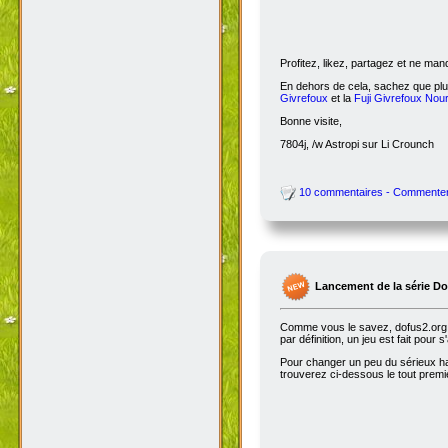
Profitez, likez, partagez et ne ma
En dehors de cela, sachez que plus
Givrefoux
et la
Fuji Givrefoux Nour
Bonne visite,
7804j, /w Astropi sur Li Crounch
10 commentaires - Commente
Lancement de la série D
Comme vous le savez, dofus2.org e
par définition, un jeu est fait pour
Pour changer un peu du sérieux habi
trouverez ci-dessous le tout premie