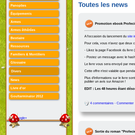
Toutes les news
Panoplies
Équipements
Armes
Promotion ebook Profecie
Armes éthérées
A l'occasion du lancement du
site 
Bestiaire
Pour cela, vous n'avez que deux ch
Ressources
- Likez la page Facebook du livre (
Familiers & Montiliers
- Postez un message avec le hasht
Glossaire
Le livre vous sera envoyé par me
Cette offre n'est valable que penda
Divers
Plus d'informations sur le livre son
News
publier un avis sur Amazon !
Livre d'or
EDIT : Les 48 heures étant désor
Goultarminator 2012
4 commentaires - Commenter
Google+
Sortie du roman "Profeci