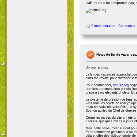
plaît : si vous ne comprenez pas, 
9 commentaires - Commenter
News de fin de vacances.
Bonjour à tous,
La fin des vacances approche pour 
alors me revoici pour rattraper le 
Pour commencer,
dofus2.org
dispo
derniers commentaires postés (comm
grâce à trois élégants onglets. En 
Le système de création de liens a
vers tous les objets de l'encyclop
toute nouvelle encyclopédie. Le sys
Bouftou au lieu du Chef de Guerre 
Certaines parties du site ont été
tutoriels, quelques mises à jours e
Mais cette news, c'est surtout pou
Ezor commence gentiment à se fair
déjà et offre des vidéos-tutoriel de