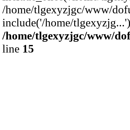
/home/tlgexyzjgc/www/dof
include('/home/tlgexyzjg...
/home/tlgexyzjgc/www/do
line
15