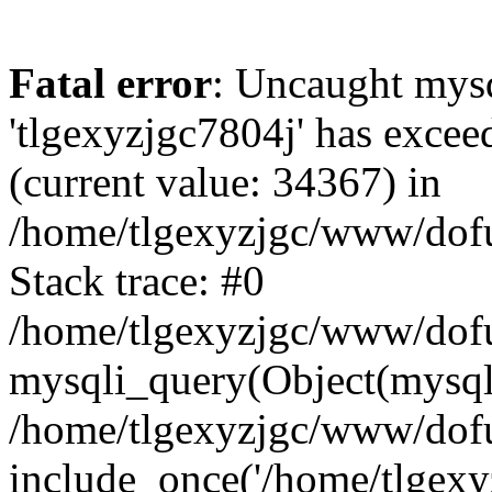
Fatal error
: Uncaught mysq
'tlgexyzjgc7804j' has excee
(current value: 34367) in
/home/tlgexyzjgc/www/dof
Stack trace: #0
/home/tlgexyzjgc/www/dofu
mysqli_query(Object(mysq
/home/tlgexyzjgc/www/dofu
include_once('/home/tlgexyz