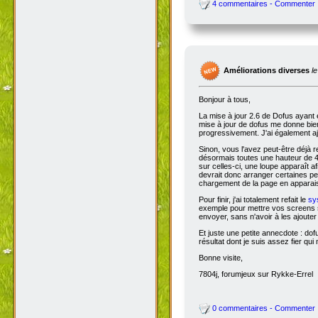
4 commentaires - Commenter
Améliorations diverses
l
Bonjour à tous,
La mise à jour 2.6 de Dofus ayant 
mise à jour de dofus me donne bien 
progressivement. J'ai également aj
Sinon, vous l'avez peut-être déjà 
désormais toutes une hauteur de 4
sur celles-ci, une loupe apparaît a
devrait donc arranger certaines pers
chargement de la page en apparais
Pour finir, j'ai totalement refait le
sy
exemple pour mettre vos screens s
envoyer, sans n'avoir à les ajoute
Et juste une petite annecdote : do
résultat dont je suis assez fier qu
Bonne visite,
7804j, forumjeux sur Rykke-Errel
0 commentaires - Commenter