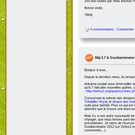
250 000 visites par mois environ !!
Bonne visite,
7804j
4 commentaires - Commenter
Màj 2.7 & Goultarminator
Bonjour à tous,
Depuis la dernière news, la versio
Ankama voulait nous émerveiller avec
qu'à 7 ridicules nouvelles quêtes, 
:
http://dofus2.org/quetes/zones.
Concernant la refonte des donjons, 
Tofulailler Royal
, le
donjon des Gel
suite pour bientôt. Pour ce qui es
attendre que je trouve une team po
Mais il y a une autre nouveauté de 
changer, que nous ferions parti de
précédentes. Je viens de recevoir
Goultarminator 2012 sur Dofus2.org
commentés...).