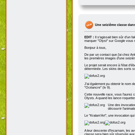
Une seizième classe dans
EDIT :
Il s'agissait bien sûr d'un 
marquer "Olyst" sur Google vous m
Bonjour à tous,
De par un contact que j'ai chez An
les premières images d'une seizième
Le projet serait encore à l'état d'
déterminée. Les skins des sorts son
J'ai également pu obtenir le nom de
"Océancre" (lv 9).
Cette nouvelle race, vous l'aurez c
Olysts. A quand les lance-roquettes
Une des invocation
découvrir l'animat
Le "Kralam'Art", une invocation qui
A leur descente d'Incarnam, les av
classe sera bien sûr réservée au