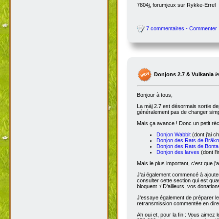
7804j, forumjeux sur Rykke-Errel
7 commentaires - Commenter
Donjons 2.7 & Vulkania
l
Bonjour à tous,
La màj 2.7 est désormais sortie dep
généralement pas de changer simple
Mais ça avance ! Donc un petit réc
Donjon Wabbit
(dont j'ai c
Donjon des Rats de Brâk
Donjon des Rats de Bonta
Donjon des larves
(dont l'
Mais le plus important, c'est que j'
J'ai également commencé à ajoute
consulter cette section qui est qua
bloquent :/ D'ailleurs, vos donatio
J'essaye également de préparer le 
retransmission commentée en dire
Ah oui et, pour la fin : Vous aimez