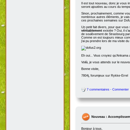
Il est tout nouveau, donc je vous i
seront ajoutées au cours du temps p
Sinon, prochainement, comme vous
nombreux autres éléments, je vais 
ces prochaines semaines sur Dofu
Un petit fait divers, pour que vou
véritablement
existée ? Oui, il s'
de soulèvement de Strasbourg par N
Comme on est toujours mieux conva
j'ai pu prendre lors de ma visite d
Eh oui... Vous croyiez qu'Ankama av
Voilà, je vous attends sur le nouv
Bonne visite,
7804j, forumjeux sur Rykke-Errel
7 commentaires - Commenter
Nouveau : Accomplissem
Bonjour à tous,