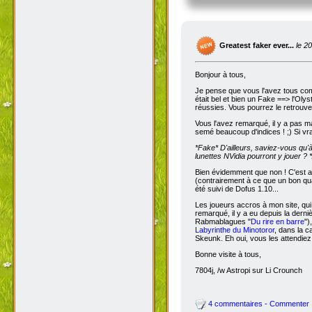
Greatest faker ever...
le 2
Bonjour à tous,
Je pense que vous l'avez tous com
était bel et bien un Fake ==> l'Oly
réussies. Vous pourrez le retrouve
Vous l'avez remarqué, il y a pas m
semé beaucoup d'indices ! ;) Si vra
*Fake*
D'ailleurs, saviez-vous qu'
lunettes NVidia pourront y jouer ? *
Bien évidemment que non ! C'est a
(contrairement à ce que un bon qua
été suivi de Dofus 1.10...
Les joueurs accros à mon site, qui
remarqué, il y a eu depuis la dern
Rabmablagues "
Du rire en barre
")
Labyrinthe du Minotoror
, dans la c
Skeunk. Eh oui, vous les attendiez
Bonne visite à tous,
7804j, /w Astropi sur Li Crounch
4 commentaires - Commenter