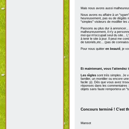
Mais nous avons aussi malheureu
Nous avons eu affaire à un "spam" d
heureusement, pas eu de dégâts ma
"simples" visiteurs de modifier les
Passons au plus dur à annoncer...
malheureusement, il n'y a personne 
moi qui m'occupait seul du site...
à tenir le site à jour. Il peut me con
de tutoriels,etc... (pas de connai
Pour nous quitter
en beauté
, je v
Et maintenant, vous l'attendez t
Les règles
sont très simples. Je 
familier, un montilier ou encore une
facile :p). Dès que vous avez trou
réponses dans les commentaires :p
objets sans faute remportera un "t
Concours terminé ! C'est t
Mansot