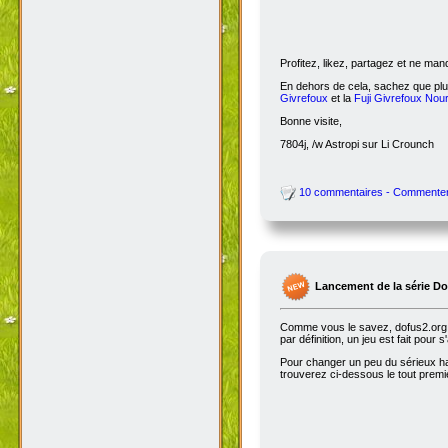
Profitez, likez, partagez et ne ma
En dehors de cela, sachez que plus
Givrefoux
et la
Fuji Givrefoux Nour
Bonne visite,
7804j, /w Astropi sur Li Crounch
10 commentaires - Commente
Lancement de la série D
Comme vous le savez, dofus2.org e
par définition, un jeu est fait pour
Pour changer un peu du sérieux habi
trouverez ci-dessous le tout premie