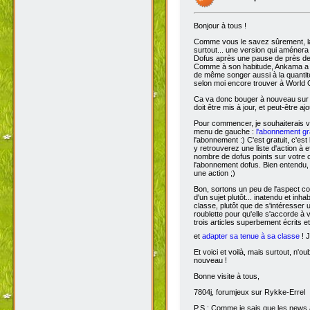
Bonjour à tous !
Comme vous le savez sûrement, 
surtout... une version qui aménera
Dofus après une pause de près de si
Comme à son habitude, Ankama a chois
de même songer aussi à la quantit
selon moi encore trouver à World 
Ca va donc bouger à nouveau sur D
doit être mis à jour, et peut-être aj
Pour commencer, je souhaiterais 
menu de gauche :
l'abonnement gra
l'abonnement :) C'est gratuit, c'est
y retrouverez une liste d'action à 
nombre de dofus points sur votre
l'abonnement dofus. Bien entendu, 
une action ;)
Bon, sortons un peu de l'aspect com
d'un sujet plutôt... inatendu et inha
classe, plutôt que de s'intéresser
roublette pour qu'elle s'accorde à
trois articles superbement écrits e
et
adapter sa tenue à sa classe
! J
Et voici et voilà, mais surtout, n'
nouveau !
Bonne visite à tous,
7804j, forumjeux sur Rykke-Errel
P.S : Comme je sais que les news a