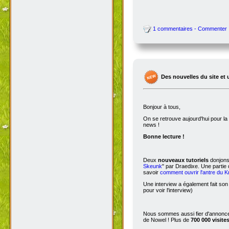
1 commentaires - Commenter
Des nouvelles du site et 
Bonjour à tous,
On se retrouve aujourd'hui pour 
news !
Bonne lecture !
Deux
nouveaux tutoriels
donjons 
Skeunk
" par Draedixe. Une partie
savoir
comment ouvrir l'antre du 
Une interview a également fait son
pour voir l'interview)
Nous sommes aussi fier d'annoncer
de Nowel ! Plus de
700 000 visite