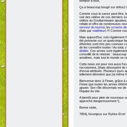
Bonjour à tous,
Ça
a beaucoup bougé sur dofus2.or
Comme vous le savez peut-être, l
voir des vidéos de ces derniers s
vidéos du Goultarminator ajoutées
refaite et offre de nombreuses no
serveur du tournoi
, les
screens des
(faits par
matthieur
) !!! Comme vou
Mais aujourd'hui, voici également l'
été présente sur un quelconque fan 
éthérées sont très peu connues car 
de les connaître toutes ! Au total,
dédiée
. Ces armes sont également 
conseillé de le retester : beaucou
anodines, mais tout le monde se r
Cette news est pour moi aussi l'o
recrutement, j'étais désespéré de 
d'essai attribuée. Plusieurs jours 
tellement démotivé que j'ai même hé
Bienvenue donc à Finwe, grâce à q
Finwe que toutes les armes éthérée
ajouter. Son rôle désormais est de m
l'équipe du site.
A bientôt pour plein de nouveaux ou
approche dangereusement !),
Bonne visite,
7804j, forumjeux sur Rykke-Errel