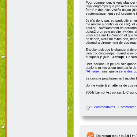
Pour commencer, je vais changer de
déjà longtemps que j'en avais envie
être l'un des plus visités du jeu (d
systématiquement seul lorsque je jo
Je n'ai donc pas eu particulièreme
me motive à continuer ce site), et 
sauf si... suffisamment de person
dofus2.org reste un site rykkien, 
vous êtes sur Li Crounch et que vo
en fichez, alors ne faites rien, dé
dépendra directement de vos réact
Ensuite, puisque je changerai de se
bien trop longtemps, quand je ne c
auxquels je joue :
Astropi
. Ce ser
Bref, parlons un peu du site quand
donjons et mis à jour une partie d
l'Almanax
, ainsi que la
série des q
Je compte prochainement ajouter to
Bonne visite & en attente de vos r
7804j, bientôt Astropi sur Li Croun
9 commentaires - Commenter
De retour pour la 2.9 !
le 