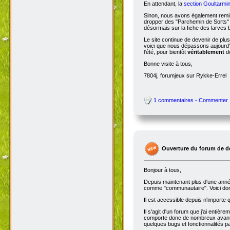
En attendant, la
section Goultarmin
Sinon, nous avons également remis
dropper des "Parchemin de Sorts" s
désormais sur la fiche des larves b
Le site continue de devenir de plu
voici que nous dépassons aujourd'hu
l'été, pour bientôt
véritablement
de
Bonne visite à tous,
7804j, forumjeux sur Rykke-Errel
1 commentaires - Commenter
Ouverture du forum de d
Bonjour à tous,
Depuis maintenant plus d'une année,
comme "communautaire". Voici don
Il est accessible depuis n'importe
Il s'agit d'un forum que j'ai entiè
comporte donc de nombreux avantag
quelques bugs et fonctionnalités 