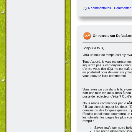
6 commentaires - Commenter
On recrute sur Dofus2.or
Bonjour à tous,
Voilà un bout de temps qu'il n'y av
Tout d'abord, je vais me présenter. 
inquiétez pas, il est toujours viva
d'entre vous doit déjà me connaître
en postulant pour devenir encyclop
vous pouvez faire comme moi !
Vous avez pu voir dans le titre qu
sort une tous les deux mois à peu p
poste de rédacteur d'élite ? Ou d'e
Nous allons commencer par le
réd
? Il faut bien distinguer les deux. "
donjons ou des longues quêtes. Il p
l'équipe et doit nous soumettre un t
les tutoriels, les pages les plus v
remplir :
Savoir maîtriser notre bell
Etre prêt à pleinement s'in