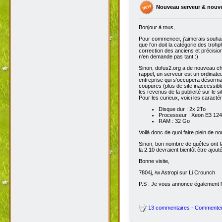
Nouveau serveur & nouv
Bonjour à tous,
Pour commencer, j'aimerais souhai
que l'on doit la catégorie des troh
correction des anciens et précisions
n'en demande pas tant :)
Sinon, dofus2.org a de nouveau chan
rappel, un serveur est un ordinateu
entreprise qui s'occupera désorma
coupures (plus de site inaccessibl
les revenus de la publicité sur le sit
Pour les curieux, voici les caracté
Disque dur : 2x 2To
Processeur : Xeon E3 1245
RAM : 32 Go
Voilà donc de quoi faire plein de 
Sinon, bon nombre de quêtes ont fait
la 2.10 devraient bientôt être ajout
Bonne visite,
7804j, /w Astropi sur Li Crounch
P.S : Je vous annonce également l'
13 commentaires - Commente