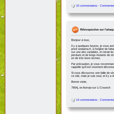
10 commentaires - Commente
Rétrospective sur l'attaq
Bonjour à tous,
Il y a quelques heures, je vous an
privé wodama.fr, à l'origine de l'at
sur une des variables, et retrait du
perdues et de longs instants de str
en de très bons termes.
Par précaution, je vous recommande
rappelle qu'il est vivement décon
Si vous découvrez une faille de séc
ce site, mais je suis seul, et il 
Bonne visite,
7804j, /w Astropi sur Li Crounch
14 commentaires - Commente