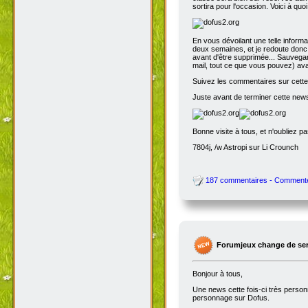
sortira pour l'occasion. Voici à quo
En vous dévoilant une telle inform
deux semaines, et je redoute donc 
avant d'être supprimée... Sauvegar
mail, tout ce que vous pouvez) avant
Suivez les commentaires sur cette 
Juste avant de terminer cette news
Bonne visite à tous, et n'oubliez p
7804j, /w Astropi sur Li Crounch
187 commentaires - Comment
Forumjeux change de serv
Bonjour à tous,
Une news cette fois-ci très perso
personnage sur Dofus.