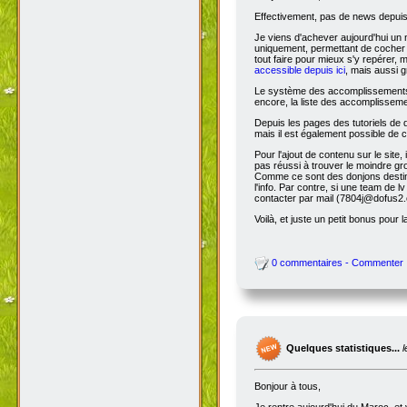
Effectivement, pas de news depuis 
Je viens d'achever aujourd'hui un 
uniquement, permettant de cocher l
tout faire pour mieux s'y repérer, 
accessible depuis ici
, mais aussi g
Le système des accomplissements ne 
encore, la liste des accomplisseme
Depuis les pages des tutoriels de
mais il est également possible de cl
Pour l'ajout de contenu sur le site,
pas réussi à trouver le moindre gr
Comme ce sont des donjons destinés a
l'info. Par contre, si une team de
contacter par mail (7804j@dofus2.
Voilà, et juste un petit bonus pour l
0 commentaires - Commenter
Quelques statistiques...
Bonjour à tous,
Je rentre aujourd'hui du Maroc, et 