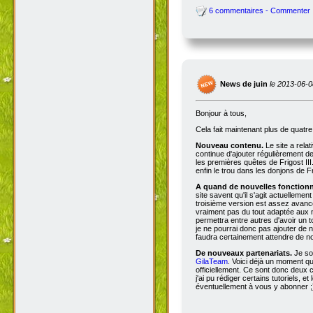
6 commentaires - Commenter
News de juin
le 2013-06-0
Bonjour à tous,
Cela fait maintenant plus de quatr
Nouveau contenu.
Le site a rela
continue d'ajouter régulièrement d
les premières quêtes de Frigost III
enfin le trou dans les donjons de Fri
A quand de nouvelles fonctionna
site savent qu'il s'agit actuellemen
troisième version est assez avancée
vraiment pas du tout adaptée aux n
permettra entre autres d'avoir un 
je ne pourrai donc pas ajouter de no
faudra certainement attendre de no
De nouveaux partenariats.
Je so
GilaTeam
. Voici déjà un moment qu'
officiellement. Ce sont donc deux
j'ai pu rédiger certains tutoriels, e
éventuellement à vous y abonner ;