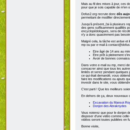
Mais au fil des mises à jour, ces 
pour que je sois capable de m'en o
Dofus2.org recrute donc
dès aujo
permettant de modifier directement
Jusqu'à présent, j'ai à plusieurs re
des gens suffisamment qualifiés po
encyclopédologues, sera de récolter
n'y a donc quasimment pas besoin d
Malgré cela, la tâche est ardue et 
mp ou par e-mail à contact@dofus2.
Etre âgé de 14 ans au mi
Etre prêt à pleinement s'in
Avoir de bonnes connaissa
Dans votre e-mail ou mp, merci de
consacrer ainsi que tous les autres
limités et serez pendant quelques 
ce qui était demandé, vous obtiendr
faire les modifications ou ajouts 
investir dans le site, vous obtiend
C'est parti ! Que les meilleurs soien
En dehors de ça, deux nouveaux don
Excavation du Mansot Ro
Donjon des Abraknydes
Vous noterez que pour le donjon de
disposer d'une vidéo comme celle-
vidéos seront toutes publiées en ful
Bonne visite,