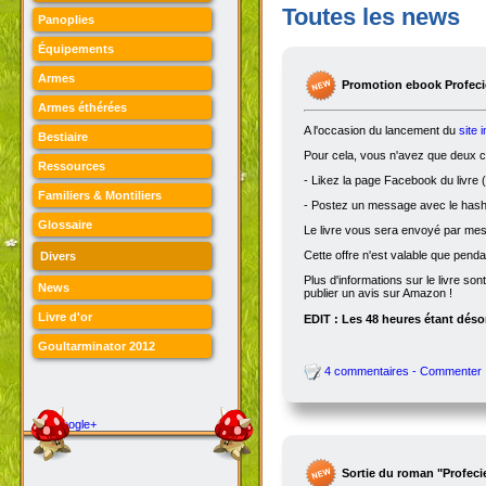
Toutes les news
Panoplies
Équipements
Armes
Promotion ebook Profecie
Armes éthérées
A l'occasion du lancement du
site 
Bestiaire
Pour cela, vous n'avez que deux ch
Ressources
- Likez la page Facebook du livre (
Familiers & Montiliers
- Postez un message avec le hasht
Glossaire
Le livre vous sera envoyé par me
Cette offre n'est valable que penda
Divers
Plus d'informations sur le livre son
News
publier un avis sur Amazon !
Livre d'or
EDIT : Les 48 heures étant désor
Goultarminator 2012
4 commentaires - Commenter
Google+
Sortie du roman "Profeci