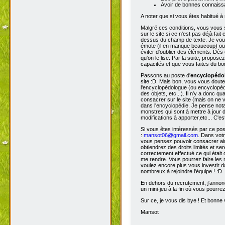
Avoir de bonnes connaissa
A noter que si vous êtes habitué à 
Malgré ces conditions, vous vous s
sur le site si ce n'est pas déjà fa
dessus du champ de texte. Je vous 
émote (il en manque beaucoup) ou s
éviter d'oublier des éléments. Dès 
qu'on le lise. Par la suite, propos
capacités et que vous faites du bon
Passons au poste d'
encyclopéd
site :D. Mais bon, vous vous doutez
l'encyclopédologue (ou encyclopédis
des objets, etc...). Il n'y a donc
consacrer sur le site (mais on ne v
dans l'encyclopédie. Je pense not
monstres qui sont à mettre à jour de
modifications à apporter,etc... C'es
Si vous êtes intéressés par ce pos
:
mansot06@gmail.com
. Dans vot
vous pensez pouvoir consacrer ains
obtiendrez des droits limités et s
correctement effectué ce qui était 
me rendre. Vous pourrez faire les 
voulez encore plus vous investir d
nombreux à rejoindre l'équipe ! :D
En dehors du recrutement, j'annonc
un mini-jeu à la fin où vous pourre
Sur ce, je vous dis bye ! Et bonne v
Mansot