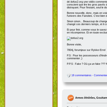
de dofus2.org une vidéo commentée
conscient que lire les gros pavés d
distrayant. Pour l'instant, seul le do
Bonne nouvelle, donc, mais en voic
l'univers des Fansites. C'est bien
Sinon sinon... Beaucoup de change
changé ces derniers temps, et il co
Et pour finir, comme vous le savez
en récompense. Et en toute exclusi
Bonne visite,
7804j, forumjeux sur Rykke-Errel
P.S : Pour les possesseurs d'Andro
commenter ;)
P.P.S : Fake ? Où ça un fake ???
18 commentaires - Commente
Armes éthérées, Goultar