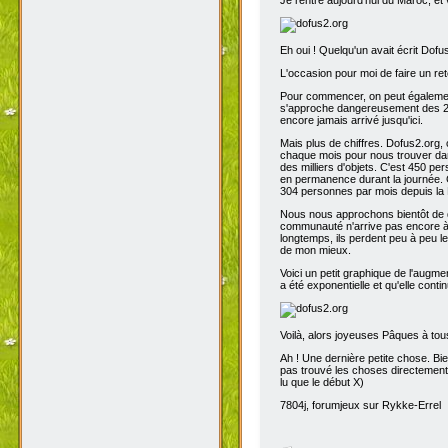
Eh oui ! Quelqu'un avait écrit Dofu
L'occasion pour moi de faire un reto
Pour commencer, on peut également 
s'approche dangereusement des 200
encore jamais arrivé jusqu'ici.
Mais plus de chiffres. Dofus2.org,
chaque mois pour nous trouver dans
des milliers d'objets. C'est 450 p
en permanence durant la journée. C
304 personnes par mois depuis la 
Nous nous approchons bientôt de de
communauté n'arrive pas encore à s
longtemps, ils perdent peu à peu l
de mon mieux.
Voici un petit graphique de l'augme
a été exponentielle et qu'elle contin
Voilà, alors joyeuses Pâques à tou
Ah ! Une dernière petite chose. Bien
pas trouvé les choses directement t
lu que le début X)
7804j, forumjeux sur Rykke-Errel