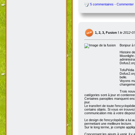
5 commentaires - Commenter
1, 2, 3, Fusion !
le 2012-0
Bonjour à 
Histoire d
Moonlight-
administra
Dofus2.org
TofuPédia
Dofus2.org
belle.
Voyons mai
changemen
Trois nouv
catégories sont à jour et contienn
Certaines panoplies manquent enco
jour.
Le transfert de toute l'encyclopédi
certains objets. Si vous en trouve
communication mis à votre disposit
Le design de l'encyclopédie a lui au
permettant une meilleure lecture.
Sur le long terme, je compte appli
Concernant les ajouts à venir, il y