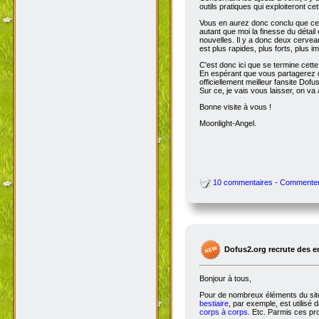
outils pratiques qui exploiteront c
Vous en aurez donc conclu que cet
autant que moi la finesse du détai
nouvelles. Il y a donc deux cervea
est plus rapides, plus forts, plus ima
C'est donc ici que se termine cet
En espérant que vous partagerez ce
officiellement meilleur fansite Dofus 
Sur ce, je vais vous laisser, on va a
Bonne visite à vous !
Moonlight-Angel.
10 commentaires - Commente
Dofus2.org recrute des 
Bonjour à tous,
Pour de nombreux éléments du site,
bestiaire
, par exemple, est utilisé 
corps à corps
. Etc. Parmis ces pro