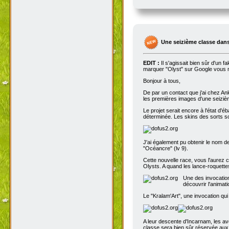
Une seizième classe dans
EDIT :
Il s'agissait bien sûr d'un 
marquer "Olyst" sur Google vous m
Bonjour à tous,
De par un contact que j'ai chez An
les premières images d'une seizième
Le projet serait encore à l'état d'
déterminée. Les skins des sorts son
J'ai également pu obtenir le nom de
"Océancre" (lv 9).
Cette nouvelle race, vous l'aurez c
Olysts. A quand les lance-roquettes
Une des invocation
découvrir l'animat
Le "Kralam'Art", une invocation qui
A leur descente d'Incarnam, les av
classe sera bien sûr réservée au