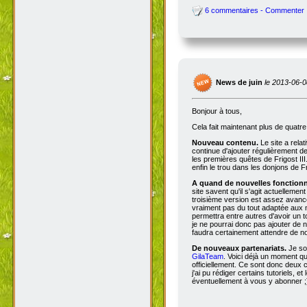
6 commentaires - Commenter
News de juin
le 2013-06-0
Bonjour à tous,
Cela fait maintenant plus de quatr
Nouveau contenu.
Le site a rela
continue d'ajouter régulièrement d
les premières quêtes de Frigost III
enfin le trou dans les donjons de Fri
A quand de nouvelles fonctionna
site savent qu'il s'agit actuellemen
troisième version est assez avancée
vraiment pas du tout adaptée aux n
permettra entre autres d'avoir un 
je ne pourrai donc pas ajouter de no
faudra certainement attendre de no
De nouveaux partenariats.
Je so
GilaTeam
. Voici déjà un moment qu'
officiellement. Ce sont donc deux
j'ai pu rédiger certains tutoriels, e
éventuellement à vous y abonner ;