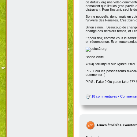
de dofus2.org une vidéo commentée
conscient que lire les gros pavés d
distrayant. Pour l'instant, seul le do
Bonne nouvelle, donc, mais en voic
l'univers des Fansites. C'est bien
Sinon sinon... Beaucoup de change
changé ces derniers temps, et il co
Et pour finir, comme vous le savez
en récompense. Et en toute exclusi
Bonne visite,
7804j, forumjeux sur Rykke-Errel
P.S : Pour les possesseurs d'Andro
commenter ;)
P.P.S : Fake ? Où ça un fake ???
18 commentaires - Commente
Armes éthérées, Goultar