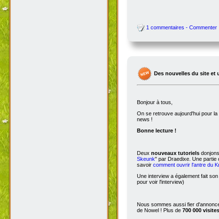
1 commentaires - Commenter
Des nouvelles du site et 
Bonjour à tous,
On se retrouve aujourd'hui pour 
news !
Bonne lecture !
Deux
nouveaux tutoriels
donjons 
Skeunk
" par Draedixe. Une partie
savoir
comment ouvrir l'antre du 
Une interview a également fait son
pour voir l'interview)
Nous sommes aussi fier d'annoncer
de Nowel ! Plus de
700 000 visite