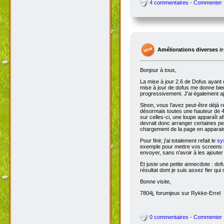
4 commentaires - Commenter
Améliorations diverses
l
Bonjour à tous,
La mise à jour 2.6 de Dofus ayant 
mise à jour de dofus me donne bien 
progressivement. J'ai également aj
Sinon, vous l'avez peut-être déjà 
désormais toutes une hauteur de 4
sur celles-ci, une loupe apparaît a
devrait donc arranger certaines pers
chargement de la page en apparais
Pour finir, j'ai totalement refait le
sy
exemple pour mettre vos screens s
envoyer, sans n'avoir à les ajoute
Et juste une petite annecdote : do
résultat dont je suis assez fier qu
Bonne visite,
7804j, forumjeux sur Rykke-Errel
0 commentaires - Commenter