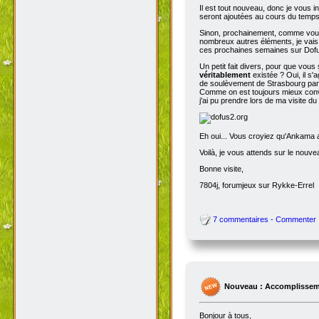
Il est tout nouveau, donc je vous i
seront ajoutées au cours du temps p
Sinon, prochainement, comme vous
nombreux autres éléments, je vais 
ces prochaines semaines sur Dofu
Un petit fait divers, pour que vou
véritablement
existée ? Oui, il s'
de soulèvement de Strasbourg par N
Comme on est toujours mieux conva
j'ai pu prendre lors de ma visite d
Eh oui... Vous croyiez qu'Ankama av
Voilà, je vous attends sur le nouv
Bonne visite,
7804j, forumjeux sur Rykke-Errel
7 commentaires - Commenter
Nouveau : Accomplissem
Bonjour à tous,