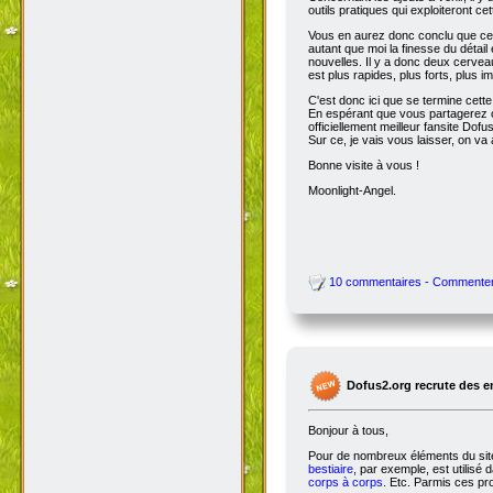
outils pratiques qui exploiteront c
Vous en aurez donc conclu que cet
autant que moi la finesse du détai
nouvelles. Il y a donc deux cervea
est plus rapides, plus forts, plus ima
C'est donc ici que se termine cet
En espérant que vous partagerez ce
officiellement meilleur fansite Dofus 
Sur ce, je vais vous laisser, on va a
Bonne visite à vous !
Moonlight-Angel.
10 commentaires - Commente
Dofus2.org recrute des 
Bonjour à tous,
Pour de nombreux éléments du site,
bestiaire
, par exemple, est utilisé 
corps à corps
. Etc. Parmis ces pro