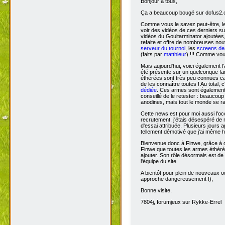
Bonjour à tous,
Ça
a beaucoup bougé sur dofus2.or
Comme vous le savez peut-être, l
voir des vidéos de ces derniers s
vidéos du Goultarminator ajoutées
refaite et offre de nombreuses no
serveur du tournoi
, les
screens des
(faits par
matthieur
) !!! Comme vou
Mais aujourd'hui, voici également l'
été présente sur un quelconque fan 
éthérées sont très peu connues car 
de les connaître toutes ! Au total,
dédiée
. Ces armes sont également 
conseillé de le retester : beaucou
anodines, mais tout le monde se r
Cette news est pour moi aussi l'o
recrutement, j'étais désespéré de 
d'essai attribuée. Plusieurs jours 
tellement démotivé que j'ai même hé
Bienvenue donc à Finwe, grâce à q
Finwe que toutes les armes éthérée
ajouter. Son rôle désormais est de m
l'équipe du site.
A bientôt pour plein de nouveaux ou
approche dangereusement !),
Bonne visite,
7804j, forumjeux sur Rykke-Errel