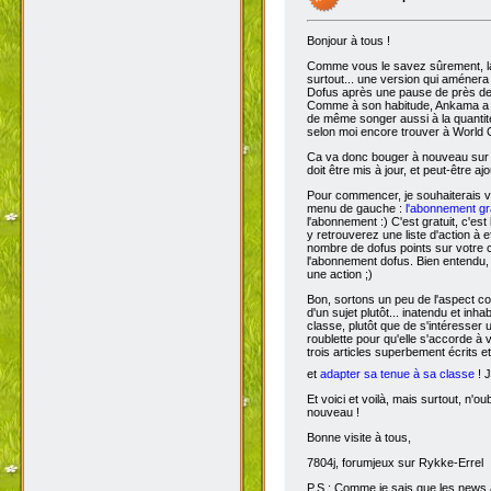
Bonjour à tous !
Comme vous le savez sûrement, 
surtout... une version qui aménera
Dofus après une pause de près de si
Comme à son habitude, Ankama a chois
de même songer aussi à la quantit
selon moi encore trouver à World 
Ca va donc bouger à nouveau sur D
doit être mis à jour, et peut-être aj
Pour commencer, je souhaiterais 
menu de gauche :
l'abonnement gra
l'abonnement :) C'est gratuit, c'est
y retrouverez une liste d'action à 
nombre de dofus points sur votre
l'abonnement dofus. Bien entendu, 
une action ;)
Bon, sortons un peu de l'aspect com
d'un sujet plutôt... inatendu et inha
classe, plutôt que de s'intéresser
roublette pour qu'elle s'accorde à
trois articles superbement écrits e
et
adapter sa tenue à sa classe
! J
Et voici et voilà, mais surtout, n'
nouveau !
Bonne visite à tous,
7804j, forumjeux sur Rykke-Errel
P.S : Comme je sais que les news a