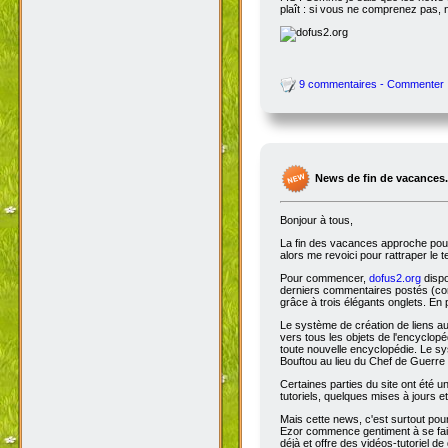
plaît : si vous ne comprenez pas, 
9 commentaires - Commenter
News de fin de vacances.
Bonjour à tous,
La fin des vacances approche pour 
alors me revoici pour rattraper le 
Pour commencer,
dofus2.org
dispo
derniers commentaires postés (comm
grâce à trois élégants onglets. En 
Le système de création de liens a
vers tous les objets de l'encyclop
toute nouvelle encyclopédie. Le sys
Bouftou au lieu du Chef de Guerre 
Certaines parties du site ont été
tutoriels, quelques mises à jours e
Mais cette news, c'est surtout pou
Ezor commence gentiment à se fair
déjà et offre des vidéos-tutoriel de