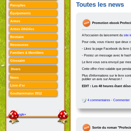
Toutes les news
Panoplies
Équipements
Armes
Promotion ebook Profecie
Armes éthérées
A l'occasion du lancement du
site 
Bestiaire
Pour cela, vous n'avez que deux ch
Ressources
- Likez la page Facebook du livre (
Familiers & Montiliers
- Postez un message avec le hasht
Glossaire
Le livre vous sera envoyé par me
Cette offre n'est valable que penda
Divers
Plus d'informations sur le livre son
News
publier un avis sur Amazon !
Livre d'or
EDIT : Les 48 heures étant désor
Goultarminator 2012
4 commentaires - Commenter
Google+
Sortie du roman "Profeci