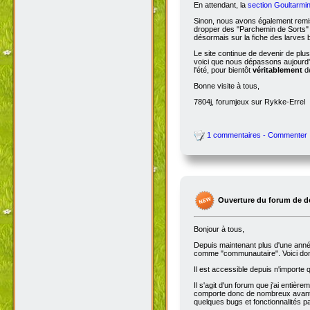
En attendant, la
section Goultarmin
Sinon, nous avons également remis
dropper des "Parchemin de Sorts" s
désormais sur la fiche des larves b
Le site continue de devenir de plu
voici que nous dépassons aujourd'hu
l'été, pour bientôt
véritablement
de
Bonne visite à tous,
7804j, forumjeux sur Rykke-Errel
1 commentaires - Commenter
Ouverture du forum de d
Bonjour à tous,
Depuis maintenant plus d'une année,
comme "communautaire". Voici don
Il est accessible depuis n'importe
Il s'agit d'un forum que j'ai entiè
comporte donc de nombreux avantag
quelques bugs et fonctionnalités 