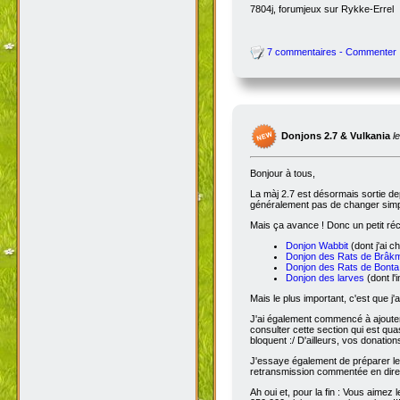
7804j, forumjeux sur Rykke-Errel
7 commentaires - Commenter
Donjons 2.7 & Vulkania
l
Bonjour à tous,
La màj 2.7 est désormais sortie dep
généralement pas de changer simple
Mais ça avance ! Donc un petit réc
Donjon Wabbit
(dont j'ai c
Donjon des Rats de Brâk
Donjon des Rats de Bonta
Donjon des larves
(dont l'
Mais le plus important, c'est que j'
J'ai également commencé à ajoute
consulter cette section qui est qua
bloquent :/ D'ailleurs, vos donatio
J'essaye également de préparer le 
retransmission commentée en dire
Ah oui et, pour la fin : Vous aimez