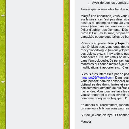
Avoir de bonnes connaissa
A noter que si vous êtes habitué à 
Malgré ces conditions, vous vous s
sur le site si ce n'est pas déjà fa
dessus du champ de texte. Je vous 
émote (il en manque beaucoup) ou s
éviter d'oublier des éléments. Dès 
qu'on le lise. Par la suite, propos
capacités et que vous faites du bon
Passons au poste d'
encyclopéd
site :D. Mais bon, vous vous doutez
l'encyclopédologue (ou encyclopédis
des objets, etc...). Il n'y a donc
consacrer sur le site (mais on ne v
dans l'encyclopédie. Je pense not
monstres qui sont à mettre à jour de
modifications à apporter,etc... C'es
Si vous êtes intéressés par ce pos
:
mansot06@gmail.com
. Dans vot
vous pensez pouvoir consacrer ains
obtiendrez des droits limités et s
correctement effectué ce qui était 
me rendre. Vous pourrez faire les 
voulez encore plus vous investir d
nombreux à rejoindre l'équipe ! :D
En dehors du recrutement, j'annonc
un mini-jeu à la fin où vous pourre
Sur ce, je vous dis bye ! Et bonne v
Mansot