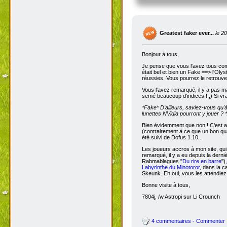
Greatest faker ever...
le 2
Bonjour à tous,
Je pense que vous l'avez tous com
était bel et bien un Fake ==> l'Oly
réussies. Vous pourrez le retrouve
Vous l'avez remarqué, il y a pas m
semé beaucoup d'indices ! ;) Si vra
*Fake*
D'ailleurs, saviez-vous qu'
lunettes NVidia pourront y jouer ? *
Bien évidemment que non ! C'est a
(contrairement à ce que un bon qua
été suivi de Dofus 1.10...
Les joueurs accros à mon site, qui
remarqué, il y a eu depuis la dern
Rabmablagues "
Du rire en barre
")
Labyrinthe du Minotoror
, dans la c
Skeunk. Eh oui, vous les attendiez
Bonne visite à tous,
7804j, /w Astropi sur Li Crounch
4 commentaires - Commenter