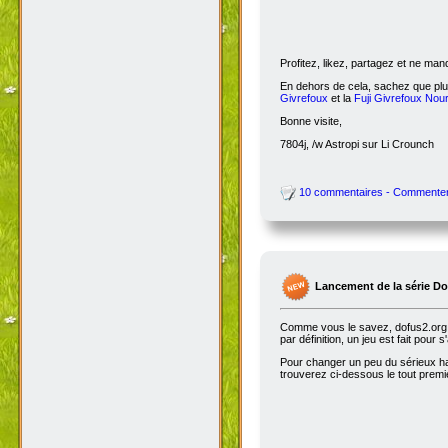
Profitez, likez, partagez et ne ma
En dehors de cela, sachez que plus
Givrefoux
et la
Fuji Givrefoux Nour
Bonne visite,
7804j, /w Astropi sur Li Crounch
10 commentaires - Commente
Lancement de la série D
Comme vous le savez, dofus2.org e
par définition, un jeu est fait pour
Pour changer un peu du sérieux habi
trouverez ci-dessous le tout premie