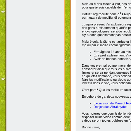
Mais au fil des mises à jour, ces 
pour que je sois capable de m'en o
Dofus2.org recrute donc
dès aujo
permettant de modifier directement
Jusqu'à présent, j'ai à plusieurs re
des gens suffisamment qualifiés po
encyclopédologues, sera de récolter
n'y a donc quasimment pas besoin d
Malgré cela, la tâche est ardue et 
mp ou par e-mail à contact@dofus2.
Etre âgé de 14 ans au mi
Etre prêt à pleinement s'in
Avoir de bonnes connaissa
Dans votre e-mail ou mp, merci de
consacrer ainsi que tous les autres
limités et serez pendant quelques 
ce qui était demandé, vous obtiendr
faire les modifications ou ajouts 
investir dans le site, vous obtiend
C'est parti ! Que les meilleurs soien
En dehors de ça, deux nouveaux don
Excavation du Mansot Ro
Donjon des Abraknydes
Vous noterez que pour le donjon de
disposer d'une vidéo comme celle-
vidéos seront toutes publiées en ful
Bonne visite,