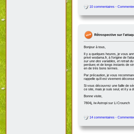
10 commentaires - Commente
Rétrospective sur l'attaq
Bonjour à tous,
Il y a quelques heures, je vous an
privé wodama.fr, à l'origine de l'at
sur une des variables, et retrait du
perdues et de longs instants de str
en de très bons termes.
Par précaution, je vous recommande
rappelle qu'il est vivement décon
Si vous découvrez une faille de séc
ce site, mais je suis seul, et il 
Bonne visite,
7804j, /w Astropi sur Li Crounch
14 commentaires - Commente