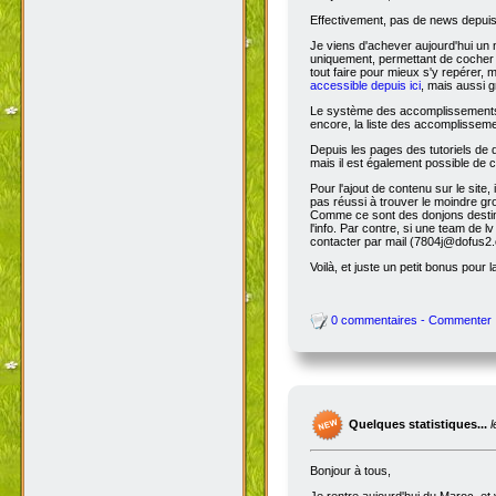
Effectivement, pas de news depuis 
Je viens d'achever aujourd'hui un 
uniquement, permettant de cocher l
tout faire pour mieux s'y repérer, 
accessible depuis ici
, mais aussi g
Le système des accomplissements ne 
encore, la liste des accomplisseme
Depuis les pages des tutoriels de
mais il est également possible de cl
Pour l'ajout de contenu sur le site,
pas réussi à trouver le moindre gr
Comme ce sont des donjons destinés a
l'info. Par contre, si une team de
contacter par mail (7804j@dofus2.
Voilà, et juste un petit bonus pour l
0 commentaires - Commenter
Quelques statistiques...
Bonjour à tous,
Je rentre aujourd'hui du Maroc, et 