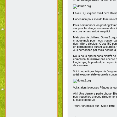
Eh oui ! Quelqu'un avait écrit Dofu
L'occasion pour moi de faire un reto
Pour commencer, on peut également 
s'approche dangereusement des 200
encore jamais arrivé jusqu'ici.
Mais plus de chiffres. Dofus2.org,
chaque mois pour nous trouver dans
des milliers d'objets. C'est 450 p
en permanence durant la journée. C
304 personnes par mois depuis la 
Nous nous approchons bientôt de de
communauté n'arrive pas encore à s
longtemps, ils perdent peu à peu l
de mon mieux.
Voici un petit graphique de l'augme
a été exponentielle et qu'elle contin
Voilà, alors joyeuses Pâques à tou
Ah ! Une dernière petite chose. Bien
pas trouvé les choses directement t
lu que le début X)
7804j, forumjeux sur Rykke-Errel