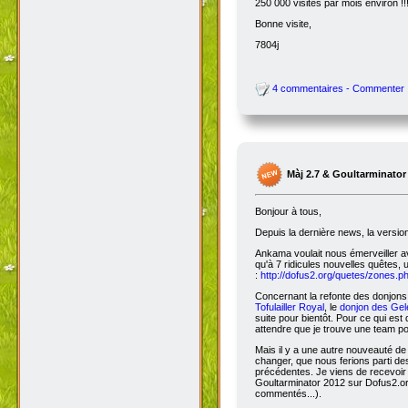
250 000 visites par mois environ !!
Bonne visite,
7804j
4 commentaires - Commenter
Màj 2.7 & Goultarminator
Bonjour à tous,
Depuis la dernière news, la versio
Ankama voulait nous émerveiller avec
qu'à 7 ridicules nouvelles quêtes, 
:
http://dofus2.org/quetes/zones.
Concernant la refonte des donjons, 
Tofulailler Royal
, le
donjon des Gel
suite pour bientôt. Pour ce qui es
attendre que je trouve une team po
Mais il y a une autre nouveauté de 
changer, que nous ferions parti de
précédentes. Je viens de recevoir
Goultarminator 2012 sur Dofus2.org
commentés...).