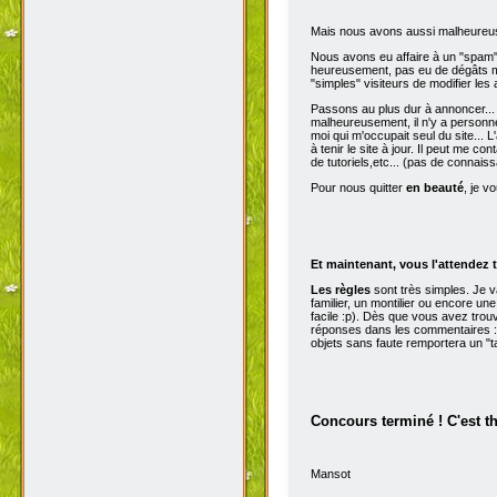
Mais nous avons aussi malheureu
Nous avons eu affaire à un "spam" d
heureusement, pas eu de dégâts ma
"simples" visiteurs de modifier les
Passons au plus dur à annoncer...
malheureusement, il n'y a personne 
moi qui m'occupait seul du site...
à tenir le site à jour. Il peut me con
de tutoriels,etc... (pas de connai
Pour nous quitter
en beauté
, je v
Et maintenant, vous l'attendez t
Les règles
sont très simples. Je 
familier, un montilier ou encore une
facile :p). Dès que vous avez trou
réponses dans les commentaires :p
objets sans faute remportera un "t
Concours terminé ! C'est t
Mansot