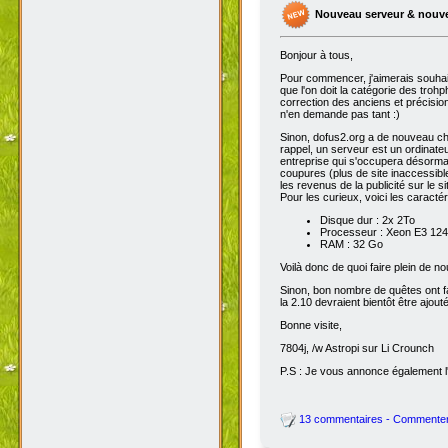
Nouveau serveur & nouv
Bonjour à tous,
Pour commencer, j'aimerais souhai
que l'on doit la catégorie des troh
correction des anciens et précisions
n'en demande pas tant :)
Sinon, dofus2.org a de nouveau chan
rappel, un serveur est un ordinateu
entreprise qui s'occupera désorma
coupures (plus de site inaccessibl
les revenus de la publicité sur le sit
Pour les curieux, voici les caracté
Disque dur : 2x 2To
Processeur : Xeon E3 1245
RAM : 32 Go
Voilà donc de quoi faire plein de 
Sinon, bon nombre de quêtes ont fait
la 2.10 devraient bientôt être ajout
Bonne visite,
7804j, /w Astropi sur Li Crounch
P.S : Je vous annonce également l'
13 commentaires - Commente