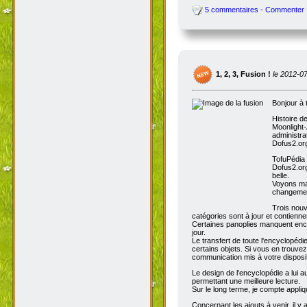
5 commentaires - Commenter
1, 2, 3, Fusion !
le 2012-0
Bonjour à 
Histoire d
Moonlight-
administra
Dofus2.org
TofuPédia
Dofus2.org
belle.
Voyons mai
changemen
Trois nouv
catégories sont à jour et contienn
Certaines panoplies manquent enco
jour.
Le transfert de toute l'encyclopédi
certains objets. Si vous en trouve
communication mis à votre disposit
Le design de l'encyclopédie a lui au
permettant une meilleure lecture.
Sur le long terme, je compte appli
Concernant les ajouts à venir, il y