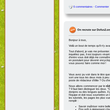
6 commentaires - Commenter
On recrute sur Dofus2.or
Bonjour à tous,
Voilà un bout de temps qu'il n'y av
Tout d'abord, je vais me présenter. 
inquiétez pas, il est toujours viva
d'entre vous doit déjà me connaître
en postulant pour devenir encyclop
vous pouvez faire comme moi !
Vous avez pu voir dans le titre qu
sort une tous les deux mois à peu p
poste de rédacteur d'élite ? Ou d'e
Nous allons commencer par le
réd
? Il faut bien distinguer les deux. "
donjons ou des longues quêtes. Il p
l'équipe et doit nous soumettre un t
les tutoriels, les pages les plus v
remplir :
Savoir maîtriser notre bell
Etre prêt à pleinement s'in