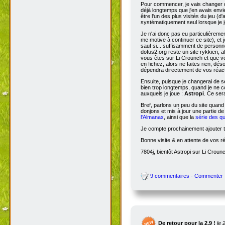
Pour commencer, je vais changer de
déjà longtemps que j'en avais envie
être l'un des plus visités du jeu (d
systématiquement seul lorsque je jo
Je n'ai donc pas eu particulièreme
me motive à continuer ce site), et 
sauf si... suffisamment de person
dofus2.org reste un site rykkien, 
vous êtes sur Li Crounch et que vo
en fichez, alors ne faites rien, dé
dépendra directement de vos réact
Ensuite, puisque je changerai de se
bien trop longtemps, quand je ne c
auxquels je joue :
Astropi
. Ce ser
Bref, parlons un peu du site quand
donjons et mis à jour une partie d
l'Almanax
, ainsi que la
série des q
Je compte prochainement ajouter to
Bonne visite & en attente de vos r
7804j, bientôt Astropi sur Li Croun
9 commentaires - Commenter
De retour pour la 2.9 !
le 