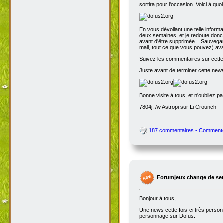
sortira pour l'occasion. Voici à quo
En vous dévoilant une telle inform
deux semaines, et je redoute donc 
avant d'être supprimée... Sauvegar
mail, tout ce que vous pouvez) avant
Suivez les commentaires sur cette 
Juste avant de terminer cette news
Bonne visite à tous, et n'oubliez p
7804j, /w Astropi sur Li Crounch
187 commentaires - Comment
Forumjeux change de serv
Bonjour à tous,
Une news cette fois-ci très perso
personnage sur Dofus.