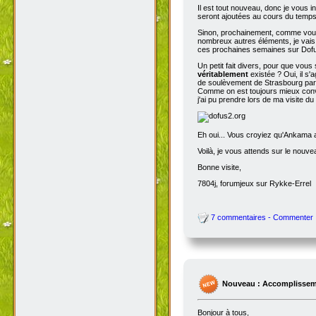
Il est tout nouveau, donc je vous i
seront ajoutées au cours du temps p
Sinon, prochainement, comme vous
nombreux autres éléments, je vais 
ces prochaines semaines sur Dofu
Un petit fait divers, pour que vou
véritablement
existée ? Oui, il s'
de soulèvement de Strasbourg par N
Comme on est toujours mieux conva
j'ai pu prendre lors de ma visite d
Eh oui... Vous croyiez qu'Ankama av
Voilà, je vous attends sur le nouv
Bonne visite,
7804j, forumjeux sur Rykke-Errel
7 commentaires - Commenter
Nouveau : Accomplissem
Bonjour à tous,