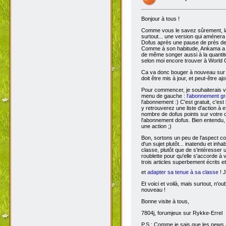
Bonjour à tous !
Comme vous le savez sûrement, 
surtout... une version qui aménera
Dofus après une pause de près de si
Comme à son habitude, Ankama a chois
de même songer aussi à la quantit
selon moi encore trouver à World 
Ca va donc bouger à nouveau sur D
doit être mis à jour, et peut-être aj
Pour commencer, je souhaiterais 
menu de gauche :
l'abonnement gra
l'abonnement :) C'est gratuit, c'est
y retrouverez une liste d'action à 
nombre de dofus points sur votre
l'abonnement dofus. Bien entendu, 
une action ;)
Bon, sortons un peu de l'aspect com
d'un sujet plutôt... inatendu et inha
classe, plutôt que de s'intéresser
roublette pour qu'elle s'accorde à
trois articles superbement écrits e
et
adapter sa tenue à sa classe
! J
Et voici et voilà, mais surtout, n'
nouveau !
Bonne visite à tous,
7804j, forumjeux sur Rykke-Errel
P.S : Comme je sais que les news a