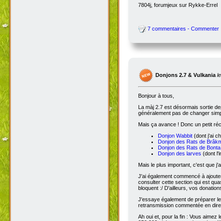
7804j, forumjeux sur Rykke-Errel
7 commentaires - Commenter
Donjons 2.7 & Vulkania
l
Bonjour à tous,
La màj 2.7 est désormais sortie dep
généralement pas de changer simple
Mais ça avance ! Donc un petit réc
Donjon Wabbit
(dont j'ai c
Donjon des Rats de Brâk
Donjon des Rats de Bonta
Donjon des larves
(dont l'
Mais le plus important, c'est que j'
J'ai également commencé à ajoute
consulter cette section qui est qua
bloquent :/ D'ailleurs, vos donatio
J'essaye également de préparer le 
retransmission commentée en dire
Ah oui et, pour la fin : Vous aimez