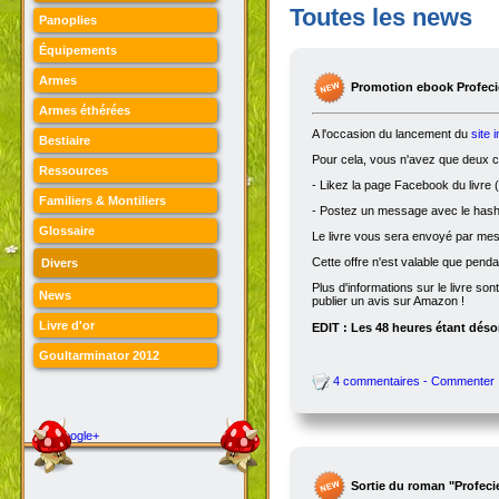
Toutes les news
Panoplies
Équipements
Armes
Promotion ebook Profecie
Armes éthérées
A l'occasion du lancement du
site 
Bestiaire
Pour cela, vous n'avez que deux ch
Ressources
- Likez la page Facebook du livre (
Familiers & Montiliers
- Postez un message avec le hasht
Glossaire
Le livre vous sera envoyé par me
Cette offre n'est valable que penda
Divers
Plus d'informations sur le livre son
News
publier un avis sur Amazon !
Livre d'or
EDIT : Les 48 heures étant désor
Goultarminator 2012
4 commentaires - Commenter
Google+
Sortie du roman "Profeci