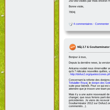
250 000 visites par mois environ !!
Bonne visite,
7804j
4 commentaires - Commenter
Màj 2.7 & Goultarminator
Bonjour à tous,
Depuis la dernière news, la versio
Ankama voulait nous émerveiller avec
qu'à 7 ridicules nouvelles quêtes, 
:
http://dofus2.org/quetes/zones.
Concernant la refonte des donjons, 
Tofulailler Royal
, le
donjon des Gel
suite pour bientôt. Pour ce qui es
attendre que je trouve une team po
Mais il y a une autre nouveauté de 
changer, que nous ferions parti de
précédentes. Je viens de recevoir
Goultarminator 2012 sur Dofus2.org
commentés...).