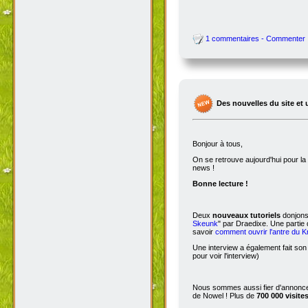
1 commentaires - Commenter
Des nouvelles du site et 
Bonjour à tous,
On se retrouve aujourd'hui pour 
news !
Bonne lecture !
Deux
nouveaux tutoriels
donjons 
Skeunk
" par Draedixe. Une partie
savoir
comment ouvrir l'antre du 
Une interview a également fait son
pour voir l'interview)
Nous sommes aussi fier d'annoncer
de Nowel ! Plus de
700 000 visite