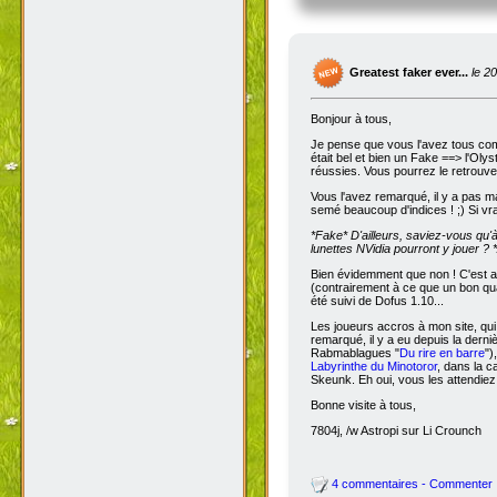
Greatest faker ever...
le 2
Bonjour à tous,
Je pense que vous l'avez tous com
était bel et bien un Fake ==> l'Oly
réussies. Vous pourrez le retrouve
Vous l'avez remarqué, il y a pas m
semé beaucoup d'indices ! ;) Si vra
*Fake*
D'ailleurs, saviez-vous qu'
lunettes NVidia pourront y jouer ? *
Bien évidemment que non ! C'est a
(contrairement à ce que un bon qua
été suivi de Dofus 1.10...
Les joueurs accros à mon site, qui
remarqué, il y a eu depuis la dern
Rabmablagues "
Du rire en barre
")
Labyrinthe du Minotoror
, dans la c
Skeunk. Eh oui, vous les attendiez
Bonne visite à tous,
7804j, /w Astropi sur Li Crounch
4 commentaires - Commenter