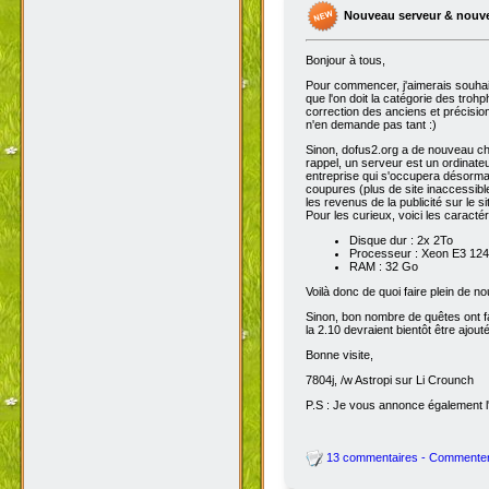
Nouveau serveur & nouv
Bonjour à tous,
Pour commencer, j'aimerais souhai
que l'on doit la catégorie des troh
correction des anciens et précisions
n'en demande pas tant :)
Sinon, dofus2.org a de nouveau chan
rappel, un serveur est un ordinateu
entreprise qui s'occupera désorma
coupures (plus de site inaccessibl
les revenus de la publicité sur le sit
Pour les curieux, voici les caracté
Disque dur : 2x 2To
Processeur : Xeon E3 1245
RAM : 32 Go
Voilà donc de quoi faire plein de 
Sinon, bon nombre de quêtes ont fait
la 2.10 devraient bientôt être ajout
Bonne visite,
7804j, /w Astropi sur Li Crounch
P.S : Je vous annonce également l'
13 commentaires - Commente