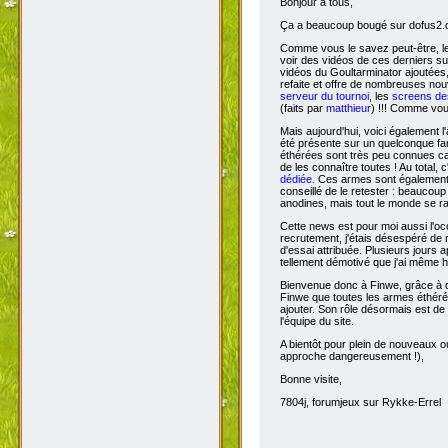
Bonjour à tous,
Ça
a beaucoup bougé sur dofus2.or
Comme vous le savez peut-être, l
voir des vidéos de ces derniers s
vidéos du Goultarminator ajoutées
refaite et offre de nombreuses no
serveur du tournoi
, les
screens des
(faits par
matthieur
) !!! Comme vou
Mais aujourd'hui, voici également l'
été présente sur un quelconque fan 
éthérées sont très peu connues car 
de les connaître toutes ! Au total,
dédiée
. Ces armes sont également 
conseillé de le retester : beaucou
anodines, mais tout le monde se r
Cette news est pour moi aussi l'o
recrutement, j'étais désespéré de 
d'essai attribuée. Plusieurs jours 
tellement démotivé que j'ai même hé
Bienvenue donc à Finwe, grâce à q
Finwe que toutes les armes éthérée
ajouter. Son rôle désormais est de m
l'équipe du site.
A bientôt pour plein de nouveaux ou
approche dangereusement !),
Bonne visite,
7804j, forumjeux sur Rykke-Errel