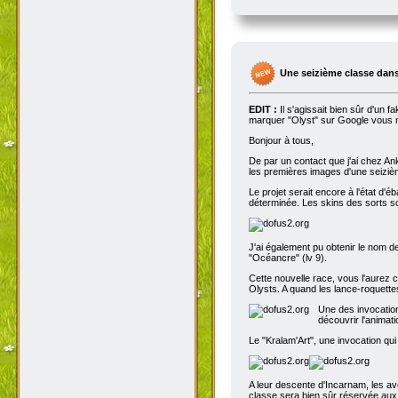
Une seizième classe dans
EDIT :
Il s'agissait bien sûr d'un 
marquer "Olyst" sur Google vous m
Bonjour à tous,
De par un contact que j'ai chez An
les premières images d'une seizième
Le projet serait encore à l'état d'
déterminée. Les skins des sorts son
J'ai également pu obtenir le nom de
"Océancre" (lv 9).
Cette nouvelle race, vous l'aurez c
Olysts. A quand les lance-roquettes
Une des invocation
découvrir l'animat
Le "Kralam'Art", une invocation qui
A leur descente d'Incarnam, les av
classe sera bien sûr réservée au