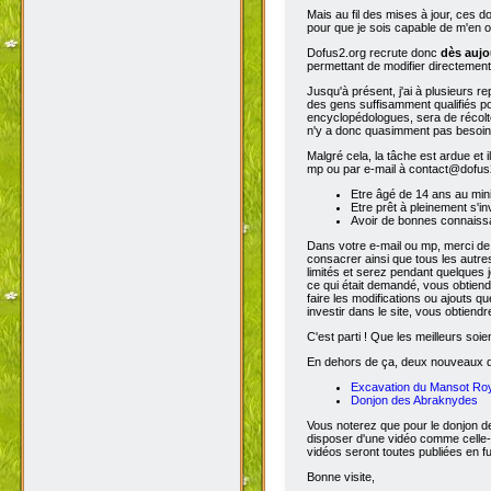
Mais au fil des mises à jour, ces 
pour que je sois capable de m'en o
Dofus2.org recrute donc
dès aujo
permettant de modifier directement
Jusqu'à présent, j'ai à plusieurs re
des gens suffisamment qualifiés po
encyclopédologues, sera de récolter
n'y a donc quasimment pas besoin d
Malgré cela, la tâche est ardue et 
mp ou par e-mail à contact@dofus2.
Etre âgé de 14 ans au mi
Etre prêt à pleinement s'in
Avoir de bonnes connaissa
Dans votre e-mail ou mp, merci de
consacrer ainsi que tous les autres
limités et serez pendant quelques 
ce qui était demandé, vous obtiendr
faire les modifications ou ajouts 
investir dans le site, vous obtiend
C'est parti ! Que les meilleurs soien
En dehors de ça, deux nouveaux don
Excavation du Mansot Ro
Donjon des Abraknydes
Vous noterez que pour le donjon de
disposer d'une vidéo comme celle-
vidéos seront toutes publiées en ful
Bonne visite,