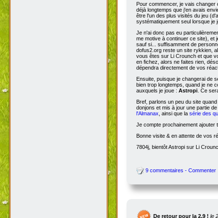
Pour commencer, je vais changer de
déjà longtemps que j'en avais envie
être l'un des plus visités du jeu (d
systématiquement seul lorsque je jo
Je n'ai donc pas eu particulièreme
me motive à continuer ce site), et 
sauf si... suffisamment de person
dofus2.org reste un site rykkien, 
vous êtes sur Li Crounch et que vo
en fichez, alors ne faites rien, dé
dépendra directement de vos réact
Ensuite, puisque je changerai de se
bien trop longtemps, quand je ne c
auxquels je joue :
Astropi
. Ce ser
Bref, parlons un peu du site quand
donjons et mis à jour une partie d
l'Almanax
, ainsi que la
série des q
Je compte prochainement ajouter to
Bonne visite & en attente de vos r
7804j, bientôt Astropi sur Li Croun
9 commentaires - Commenter
De retour pour la 2.9 !
le 