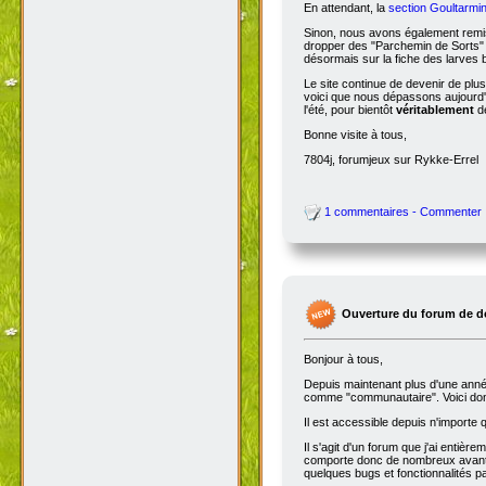
En attendant, la
section Goultarmin
Sinon, nous avons également remis
dropper des "Parchemin de Sorts" s
désormais sur la fiche des larves b
Le site continue de devenir de plu
voici que nous dépassons aujourd'hu
l'été, pour bientôt
véritablement
de
Bonne visite à tous,
7804j, forumjeux sur Rykke-Errel
1 commentaires - Commenter
Ouverture du forum de d
Bonjour à tous,
Depuis maintenant plus d'une année,
comme "communautaire". Voici don
Il est accessible depuis n'importe
Il s'agit d'un forum que j'ai entiè
comporte donc de nombreux avantag
quelques bugs et fonctionnalités 