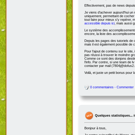
Effectivement, pas de news depuis 
Je viens d'achever aujourd'hui un 
uniquement, permettant de cocher l
tout faire pour mieux s'y repérer, 
accessible depuis ici
, mais aussi g
Le système des accomplissements ne 
encore, la liste des accomplisseme
Depuis les pages des tutoriels de
mais il est également possible de cl
Pour l'ajout de contenu sur le site,
pas réussi à trouver le moindre gr
Comme ce sont des donjons destinés a
l'info. Par contre, si une team de
contacter par mail (7804j@dofus2.
Voilà, et juste un petit bonus pour l
0 commentaires - Commenter
Quelques statistiques...
Bonjour à tous,
Je rentre aujourd'hui du Maroc, et 