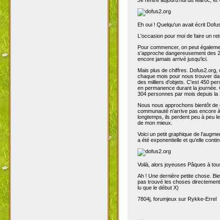
Eh oui ! Quelqu'un avait écrit Dofu
L'occasion pour moi de faire un reto
Pour commencer, on peut également 
s'approche dangereusement des 200
encore jamais arrivé jusqu'ici.
Mais plus de chiffres. Dofus2.org,
chaque mois pour nous trouver dans
des milliers d'objets. C'est 450 p
en permanence durant la journée. C
304 personnes par mois depuis la 
Nous nous approchons bientôt de de
communauté n'arrive pas encore à s
longtemps, ils perdent peu à peu l
de mon mieux.
Voici un petit graphique de l'augme
a été exponentielle et qu'elle contin
Voilà, alors joyeuses Pâques à tou
Ah ! Une dernière petite chose. Bien
pas trouvé les choses directement t
lu que le début X)
7804j, forumjeux sur Rykke-Errel