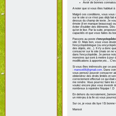
Avoir de bonnes connaissa
A noter que si vous êtes habitué à 
Malgré ces conditions, vous vous s
sur le site si ce n'est pas déjà fa
dessus du champ de texte. Je vous 
émote (il en manque beaucoup) ou s
éviter d'oublier des éléments. Dès 
qu'on le lise. Par la suite, propos
capacités et que vous faites du bon
Passons au poste d'
encyclopéd
site :D. Mais bon, vous vous doutez
l'encyclopédologue (ou encyclopédis
des objets, etc...). Il n'y a donc
consacrer sur le site (mais on ne v
dans l'encyclopédie. Je pense not
monstres qui sont à mettre à jour de
modifications à apporter,etc... C'es
Si vous êtes intéressés par ce pos
:
mansot06@gmail.com
. Dans vot
vous pensez pouvoir consacrer ains
obtiendrez des droits limités et s
correctement effectué ce qui était 
me rendre. Vous pourrez faire les 
voulez encore plus vous investir d
nombreux à rejoindre l'équipe ! :D
En dehors du recrutement, j'annonc
un mini-jeu à la fin où vous pourre
Sur ce, je vous dis bye ! Et bonne v
Mansot