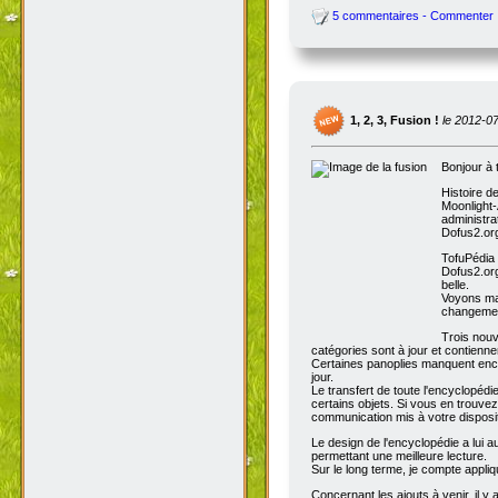
5 commentaires - Commenter
1, 2, 3, Fusion !
le 2012-0
Bonjour à 
Histoire d
Moonlight-
administra
Dofus2.org
TofuPédia
Dofus2.org
belle.
Voyons mai
changemen
Trois nouv
catégories sont à jour et contienn
Certaines panoplies manquent enco
jour.
Le transfert de toute l'encyclopédi
certains objets. Si vous en trouve
communication mis à votre disposit
Le design de l'encyclopédie a lui au
permettant une meilleure lecture.
Sur le long terme, je compte appli
Concernant les ajouts à venir, il y