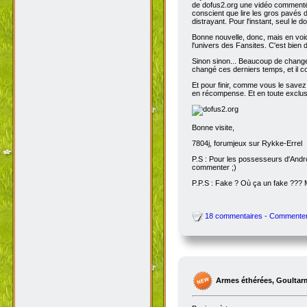
de dofus2.org une vidéo commentée
conscient que lire les gros pavés d
distrayant. Pour l'instant, seul le do
Bonne nouvelle, donc, mais en voic
l'univers des Fansites. C'est bien
Sinon sinon... Beaucoup de change
changé ces derniers temps, et il co
Et pour finir, comme vous le savez
en récompense. Et en toute exclusi
Bonne visite,
7804j, forumjeux sur Rykke-Errel
P.S : Pour les possesseurs d'Andro
commenter ;)
P.P.S : Fake ? Où ça un fake ???
18 commentaires - Commente
Armes éthérées, Goultar