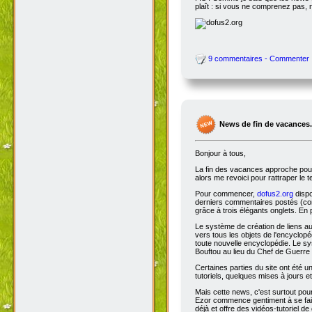
plaît : si vous ne comprenez pas, 
9 commentaires - Commenter
News de fin de vacances.
Bonjour à tous,
La fin des vacances approche pour 
alors me revoici pour rattraper le 
Pour commencer,
dofus2.org
dispo
derniers commentaires postés (comm
grâce à trois élégants onglets. En 
Le système de création de liens a
vers tous les objets de l'encyclop
toute nouvelle encyclopédie. Le sys
Bouftou au lieu du Chef de Guerre 
Certaines parties du site ont été
tutoriels, quelques mises à jours e
Mais cette news, c'est surtout pou
Ezor commence gentiment à se fair
déjà et offre des vidéos-tutoriel de