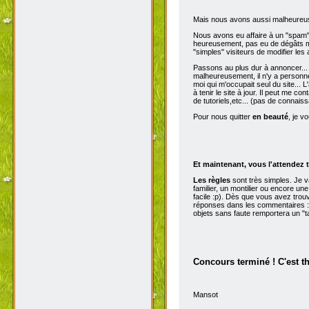
Mais nous avons aussi malheureu
Nous avons eu affaire à un "spam" d
heureusement, pas eu de dégâts ma
"simples" visiteurs de modifier les
Passons au plus dur à annoncer...
malheureusement, il n'y a personne 
moi qui m'occupait seul du site...
à tenir le site à jour. Il peut me con
de tutoriels,etc... (pas de connai
Pour nous quitter
en beauté
, je v
Et maintenant, vous l'attendez t
Les règles
sont très simples. Je 
familier, un montilier ou encore une
facile :p). Dès que vous avez trou
réponses dans les commentaires :p
objets sans faute remportera un "t
Concours terminé ! C'est t
Mansot