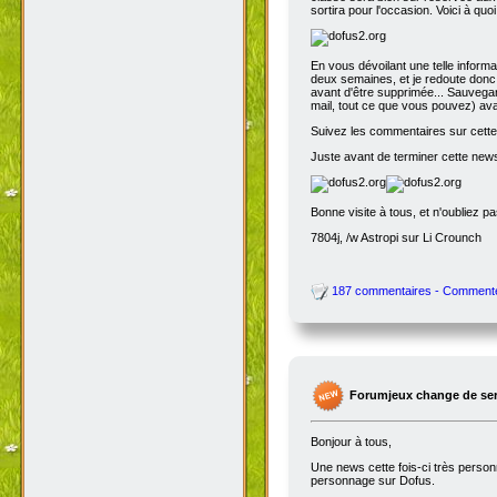
sortira pour l'occasion. Voici à quo
En vous dévoilant une telle inform
deux semaines, et je redoute donc 
avant d'être supprimée... Sauvegar
mail, tout ce que vous pouvez) avant
Suivez les commentaires sur cette 
Juste avant de terminer cette news
Bonne visite à tous, et n'oubliez p
7804j, /w Astropi sur Li Crounch
187 commentaires - Comment
Forumjeux change de serv
Bonjour à tous,
Une news cette fois-ci très perso
personnage sur Dofus.