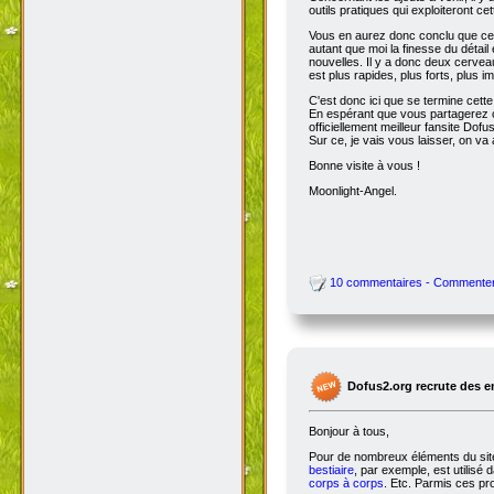
outils pratiques qui exploiteront c
Vous en aurez donc conclu que cet
autant que moi la finesse du détai
nouvelles. Il y a donc deux cervea
est plus rapides, plus forts, plus ima
C'est donc ici que se termine cet
En espérant que vous partagerez ce
officiellement meilleur fansite Dofus 
Sur ce, je vais vous laisser, on va a
Bonne visite à vous !
Moonlight-Angel.
10 commentaires - Commente
Dofus2.org recrute des 
Bonjour à tous,
Pour de nombreux éléments du site,
bestiaire
, par exemple, est utilisé 
corps à corps
. Etc. Parmis ces pro