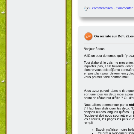
6 commentaires - Commenter
On recrute sur Dofus2.or
Bonjour à tous,
Voilà un bout de temps qu'il n'y av
Tout d'abord, je vais me présenter. 
inquiétez pas, il est toujours viva
d'entre vous doit déjà me connaître
en postulant pour devenir encyclop
vous pouvez faire comme moi !
Vous avez pu voir dans le titre qu
sort une tous les deux mois à peu p
poste de rédacteur d'élite ? Ou d'e
Nous allons commencer par le
réd
? Il faut bien distinguer les deux. "
donjons ou des longues quêtes. Il p
l'équipe et doit nous soumettre un t
les tutoriels, les pages les plus v
remplir :
Savoir maîtriser notre bell
Etre prêt à pleinement s'in