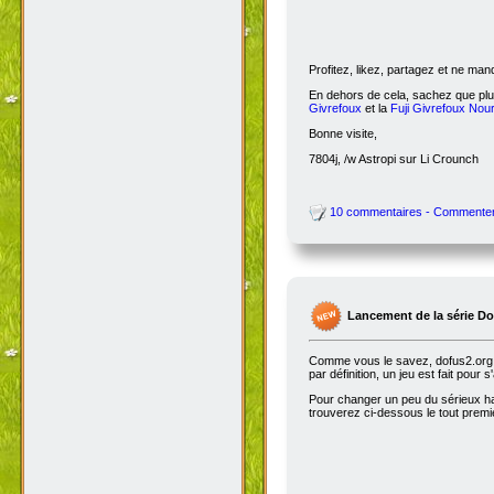
Profitez, likez, partagez et ne ma
En dehors de cela, sachez que plus
Givrefoux
et la
Fuji Givrefoux Nour
Bonne visite,
7804j, /w Astropi sur Li Crounch
10 commentaires - Commente
Lancement de la série D
Comme vous le savez, dofus2.org e
par définition, un jeu est fait pour
Pour changer un peu du sérieux habi
trouverez ci-dessous le tout premie