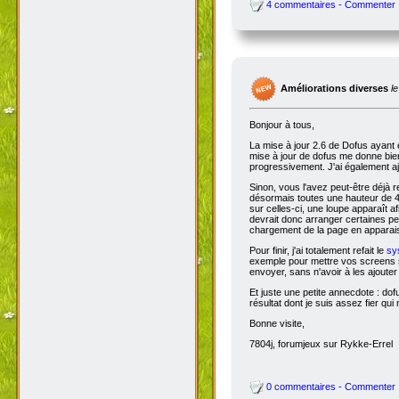
4 commentaires - Commenter
Améliorations diverses
l
Bonjour à tous,
La mise à jour 2.6 de Dofus ayant 
mise à jour de dofus me donne bien 
progressivement. J'ai également aj
Sinon, vous l'avez peut-être déjà 
désormais toutes une hauteur de 4
sur celles-ci, une loupe apparaît a
devrait donc arranger certaines pers
chargement de la page en apparais
Pour finir, j'ai totalement refait le
sy
exemple pour mettre vos screens s
envoyer, sans n'avoir à les ajoute
Et juste une petite annecdote : do
résultat dont je suis assez fier qu
Bonne visite,
7804j, forumjeux sur Rykke-Errel
0 commentaires - Commenter