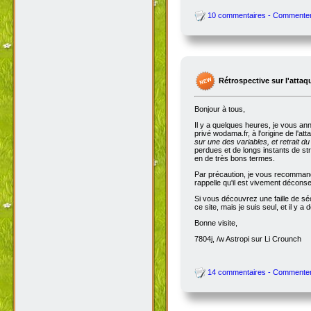
10 commentaires - Commente
Rétrospective sur l'attaq
Bonjour à tous,
Il y a quelques heures, je vous an
privé wodama.fr, à l'origine de l'at
sur une des variables, et retrait du
perdues et de longs instants de str
en de très bons termes.
Par précaution, je vous recommande
rappelle qu'il est vivement décon
Si vous découvrez une faille de séc
ce site, mais je suis seul, et il 
Bonne visite,
7804j, /w Astropi sur Li Crounch
14 commentaires - Commente