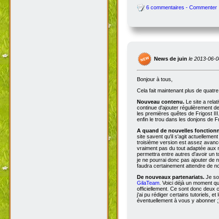
6 commentaires - Commenter
News de juin
le 2013-06-0
Bonjour à tous,
Cela fait maintenant plus de quatr
Nouveau contenu.
Le site a rela
continue d'ajouter régulièrement d
les premières quêtes de Frigost III
enfin le trou dans les donjons de Fri
A quand de nouvelles fonctionna
site savent qu'il s'agit actuellemen
troisième version est assez avancée
vraiment pas du tout adaptée aux n
permettra entre autres d'avoir un 
je ne pourrai donc pas ajouter de no
faudra certainement attendre de no
De nouveaux partenariats.
Je so
GilaTeam
. Voici déjà un moment qu'
officiellement. Ce sont donc deux
j'ai pu rédiger certains tutoriels, e
éventuellement à vous y abonner ;