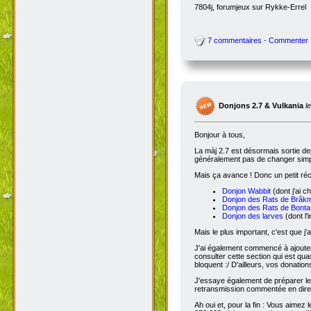
7804j, forumjeux sur Rykke-Errel
7 commentaires - Commenter
Donjons 2.7 & Vulkania
l
Bonjour à tous,
La màj 2.7 est désormais sortie dep
généralement pas de changer simple
Mais ça avance ! Donc un petit réc
Donjon Wabbit
(dont j'ai c
Donjon des Rats de Brâk
Donjon des Rats de Bonta
Donjon des larves
(dont l'
Mais le plus important, c'est que j'
J'ai également commencé à ajoute
consulter cette section qui est qua
bloquent :/ D'ailleurs, vos donatio
J'essaye également de préparer le 
retransmission commentée en dire
Ah oui et, pour la fin : Vous aimez