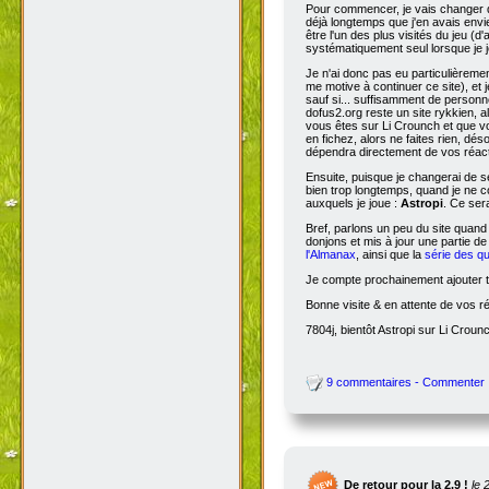
Pour commencer, je vais changer de
déjà longtemps que j'en avais envie
être l'un des plus visités du jeu (d
systématiquement seul lorsque je jo
Je n'ai donc pas eu particulièreme
me motive à continuer ce site), et 
sauf si... suffisamment de person
dofus2.org reste un site rykkien, 
vous êtes sur Li Crounch et que vo
en fichez, alors ne faites rien, dé
dépendra directement de vos réact
Ensuite, puisque je changerai de se
bien trop longtemps, quand je ne c
auxquels je joue :
Astropi
. Ce ser
Bref, parlons un peu du site quand
donjons et mis à jour une partie d
l'Almanax
, ainsi que la
série des q
Je compte prochainement ajouter to
Bonne visite & en attente de vos r
7804j, bientôt Astropi sur Li Croun
9 commentaires - Commenter
De retour pour la 2.9 !
le 