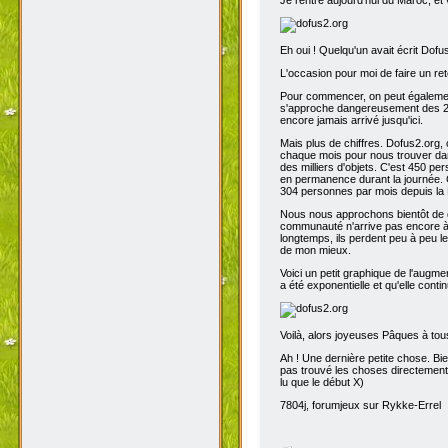
Eh oui ! Quelqu'un avait écrit Dofu
L'occasion pour moi de faire un reto
Pour commencer, on peut également 
s'approche dangereusement des 200
encore jamais arrivé jusqu'ici.
Mais plus de chiffres. Dofus2.org,
chaque mois pour nous trouver dans
des milliers d'objets. C'est 450 p
en permanence durant la journée. C
304 personnes par mois depuis la 
Nous nous approchons bientôt de de
communauté n'arrive pas encore à s
longtemps, ils perdent peu à peu l
de mon mieux.
Voici un petit graphique de l'augme
a été exponentielle et qu'elle contin
Voilà, alors joyeuses Pâques à tou
Ah ! Une dernière petite chose. Bien
pas trouvé les choses directement t
lu que le début X)
7804j, forumjeux sur Rykke-Errel