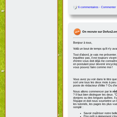
6 commentaires - Commenter
On recrute sur Dofus2.or
Bonjour à tous,
Voilà un bout de temps qu'il n'y av
Tout d'abord, je vais me présenter. 
inquiétez pas, il est toujours viva
d'entre vous doit déjà me connaître
en postulant pour devenir encyclop
vous pouvez faire comme moi !
Vous avez pu voir dans le titre qu
sort une tous les deux mois à peu p
poste de rédacteur d'élite ? Ou d'e
Nous allons commencer par le
réd
? Il faut bien distinguer les deux. "
donjons ou des longues quêtes. Il p
l'équipe et doit nous soumettre un t
les tutoriels, les pages les plus v
remplir :
Savoir maîtriser notre bell
Etre prêt à pleinement s'in