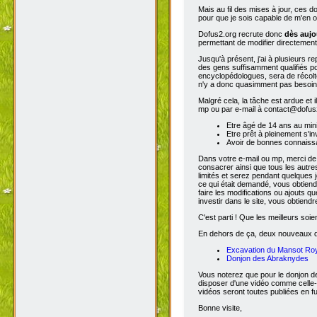
Mais au fil des mises à jour, ces 
pour que je sois capable de m'en o
Dofus2.org recrute donc
dès aujo
permettant de modifier directement
Jusqu'à présent, j'ai à plusieurs re
des gens suffisamment qualifiés po
encyclopédologues, sera de récolter
n'y a donc quasimment pas besoin d
Malgré cela, la tâche est ardue et 
mp ou par e-mail à contact@dofus2.
Etre âgé de 14 ans au mi
Etre prêt à pleinement s'in
Avoir de bonnes connaissa
Dans votre e-mail ou mp, merci de
consacrer ainsi que tous les autres
limités et serez pendant quelques 
ce qui était demandé, vous obtiendr
faire les modifications ou ajouts 
investir dans le site, vous obtiend
C'est parti ! Que les meilleurs soien
En dehors de ça, deux nouveaux don
Excavation du Mansot Ro
Donjon des Abraknydes
Vous noterez que pour le donjon de
disposer d'une vidéo comme celle-
vidéos seront toutes publiées en ful
Bonne visite,