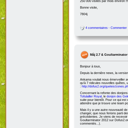
250 000 visites par mois environ !!
Bonne visite,
7804j
4 commentaires - Commenter
Màj 2.7 & Goultarminator
Bonjour à tous,
Depuis la dernière news, la versio
Ankama voulait nous émerveiller avec
qu'à 7 ridicules nouvelles quêtes, 
:
http://dofus2.org/quetes/zones.
Concernant la refonte des donjons, 
Tofulailler Royal
, le
donjon des Gel
suite pour bientôt. Pour ce qui es
attendre que je trouve une team po
Mais il y a une autre nouveauté de 
changer, que nous ferions parti de
précédentes. Je viens de recevoir
Goultarminator 2012 sur Dofus2.org
commentés...).