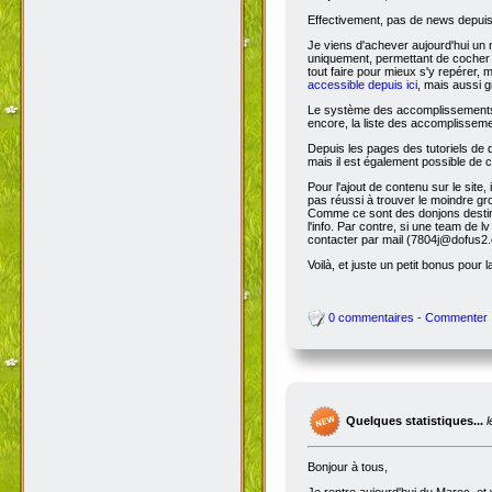
Effectivement, pas de news depuis 
Je viens d'achever aujourd'hui un 
uniquement, permettant de cocher l
tout faire pour mieux s'y repérer, 
accessible depuis ici
, mais aussi g
Le système des accomplissements ne 
encore, la liste des accomplisseme
Depuis les pages des tutoriels de
mais il est également possible de cl
Pour l'ajout de contenu sur le site,
pas réussi à trouver le moindre gr
Comme ce sont des donjons destinés a
l'info. Par contre, si une team de
contacter par mail (7804j@dofus2.
Voilà, et juste un petit bonus pour l
0 commentaires - Commenter
Quelques statistiques...
Bonjour à tous,
Je rentre aujourd'hui du Maroc, et 