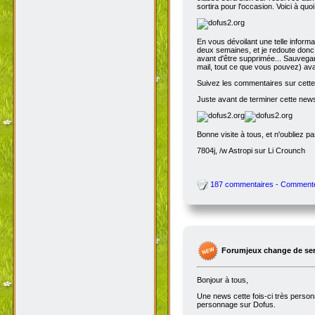
sortira pour l'occasion. Voici à quo
En vous dévoilant une telle inform
deux semaines, et je redoute donc 
avant d'être supprimée... Sauvegar
mail, tout ce que vous pouvez) avant
Suivez les commentaires sur cette 
Juste avant de terminer cette news
Bonne visite à tous, et n'oubliez p
7804j, /w Astropi sur Li Crounch
187 commentaires - Comment
Forumjeux change de serv
Bonjour à tous,
Une news cette fois-ci très perso
personnage sur Dofus.