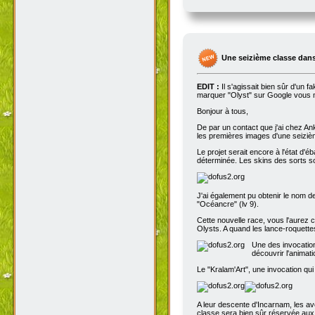
Une seizième classe dans
EDIT :
Il s'agissait bien sûr d'un 
marquer "Olyst" sur Google vous m
Bonjour à tous,
De par un contact que j'ai chez An
les premières images d'une seizième
Le projet serait encore à l'état d'
déterminée. Les skins des sorts son
J'ai également pu obtenir le nom de
"Océancre" (lv 9).
Cette nouvelle race, vous l'aurez c
Olysts. A quand les lance-roquettes
Une des invocation
découvrir l'animat
Le "Kralam'Art", une invocation qui
A leur descente d'Incarnam, les av
classe sera bien sûr réservée au