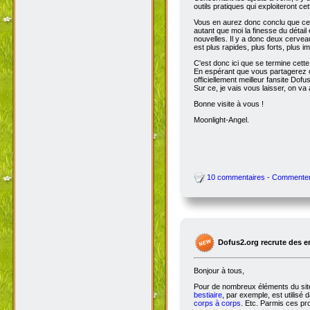
outils pratiques qui exploiteront c
Vous en aurez donc conclu que cet
autant que moi la finesse du détai
nouvelles. Il y a donc deux cervea
est plus rapides, plus forts, plus ima
C'est donc ici que se termine cet
En espérant que vous partagerez ce
officiellement meilleur fansite Dofus 
Sur ce, je vais vous laisser, on va a
Bonne visite à vous !
Moonlight-Angel.
10 commentaires - Commente
Dofus2.org recrute des 
Bonjour à tous,
Pour de nombreux éléments du site,
bestiaire
, par exemple, est utilisé 
corps à corps
. Etc. Parmis ces pro