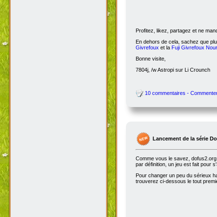
Profitez, likez, partagez et ne ma
En dehors de cela, sachez que plus
Givrefoux
et la
Fuji Givrefoux Nour
Bonne visite,
7804j, /w Astropi sur Li Crounch
10 commentaires - Commente
Lancement de la série D
Comme vous le savez, dofus2.org e
par définition, un jeu est fait pour
Pour changer un peu du sérieux habi
trouverez ci-dessous le tout premie