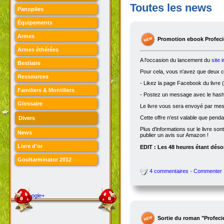
Toutes les news
Panoplies
Équipements
Armes
Promotion ebook Profecie
Armes éthérées
A l'occasion du lancement du
site 
Bestiaire
Pour cela, vous n'avez que deux ch
Ressources
- Likez la page Facebook du livre (
Familiers & Montiliers
- Postez un message avec le hasht
Glossaire
Le livre vous sera envoyé par me
Cette offre n'est valable que penda
Divers
Plus d'informations sur le livre son
News
publier un avis sur Amazon !
Livre d'or
EDIT : Les 48 heures étant désor
Goultarminator 2012
4 commentaires - Commenter
Google+
Sortie du roman "Profeci