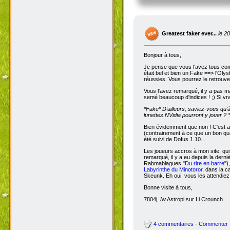
Greatest faker ever...
le 2
Bonjour à tous,
Je pense que vous l'avez tous com
était bel et bien un Fake ==> l'Oly
réussies. Vous pourrez le retrouve
Vous l'avez remarqué, il y a pas m
semé beaucoup d'indices ! ;) Si vra
*Fake*
D'ailleurs, saviez-vous qu'
lunettes NVidia pourront y jouer ? *
Bien évidemment que non ! C'est a
(contrairement à ce que un bon qua
été suivi de Dofus 1.10...
Les joueurs accros à mon site, qui
remarqué, il y a eu depuis la dern
Rabmablagues "
Du rire en barre
")
Labyrinthe du Minotoror
, dans la c
Skeunk. Eh oui, vous les attendiez
Bonne visite à tous,
7804j, /w Astropi sur Li Crounch
4 commentaires - Commenter