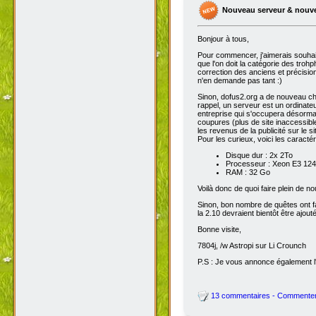
Nouveau serveur & nouv
Bonjour à tous,
Pour commencer, j'aimerais souhai
que l'on doit la catégorie des troh
correction des anciens et précisions
n'en demande pas tant :)
Sinon, dofus2.org a de nouveau chan
rappel, un serveur est un ordinateu
entreprise qui s'occupera désorma
coupures (plus de site inaccessibl
les revenus de la publicité sur le sit
Pour les curieux, voici les caracté
Disque dur : 2x 2To
Processeur : Xeon E3 1245
RAM : 32 Go
Voilà donc de quoi faire plein de 
Sinon, bon nombre de quêtes ont fait
la 2.10 devraient bientôt être ajout
Bonne visite,
7804j, /w Astropi sur Li Crounch
P.S : Je vous annonce également l'
13 commentaires - Commente