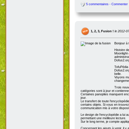
5 commentaires - Commenter
1, 2, 3, Fusion !
le 2012-0
Bonjour à 
Histoire d
Moonlight-
administra
Dofus2.org
TofuPédia
Dofus2.org
belle.
Voyons mai
changemen
Trois nouv
catégories sont à jour et contienn
Certaines panoplies manquent enco
jour.
Le transfert de toute l'encyclopédi
certains objets. Si vous en trouve
communication mis à votre disposit
Le design de l'encyclopédie a lui au
permettant une meilleure lecture.
Sur le long terme, je compte appli
Concernant les ajouts à venir, il y