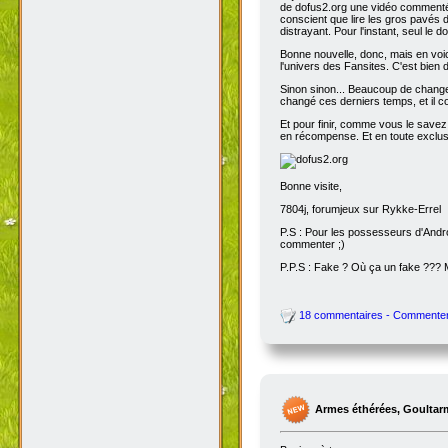
de dofus2.org une vidéo commentée
conscient que lire les gros pavés d
distrayant. Pour l'instant, seul le do
Bonne nouvelle, donc, mais en voic
l'univers des Fansites. C'est bien
Sinon sinon... Beaucoup de change
changé ces derniers temps, et il co
Et pour finir, comme vous le savez
en récompense. Et en toute exclusi
Bonne visite,
7804j, forumjeux sur Rykke-Errel
P.S : Pour les possesseurs d'Andro
commenter ;)
P.P.S : Fake ? Où ça un fake ???
18 commentaires - Commente
Armes éthérées, Goultar