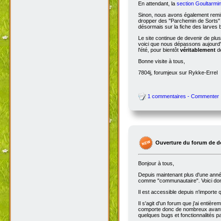
En attendant, la
section Goultarmin
Sinon, nous avons également remis
dropper des "Parchemin de Sorts" s
désormais sur la fiche des larves b
Le site continue de devenir de plu
voici que nous dépassons aujourd'hu
l'été, pour bientôt
véritablement
de
Bonne visite à tous,
7804j, forumjeux sur Rykke-Errel
1 commentaires - Commenter
Ouverture du forum de d
Bonjour à tous,
Depuis maintenant plus d'une année,
comme "communautaire". Voici don
Il est accessible depuis n'importe
Il s'agit d'un forum que j'ai entiè
comporte donc de nombreux avantag
quelques bugs et fonctionnalités 