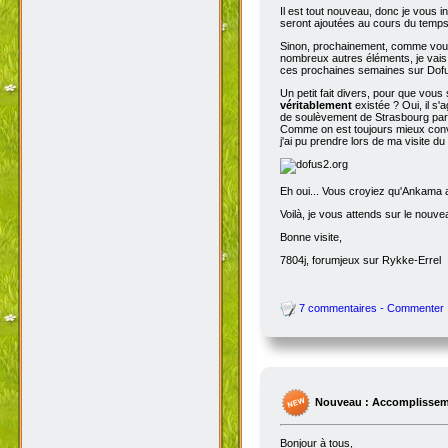
Il est tout nouveau, donc je vous i
seront ajoutées au cours du temps p
Sinon, prochainement, comme vous
nombreux autres éléments, je vais 
ces prochaines semaines sur Dofu
Un petit fait divers, pour que vou
véritablement
existée ? Oui, il s'
de soulèvement de Strasbourg par N
Comme on est toujours mieux conva
j'ai pu prendre lors de ma visite d
Eh oui... Vous croyiez qu'Ankama av
Voilà, je vous attends sur le nouv
Bonne visite,
7804j, forumjeux sur Rykke-Errel
7 commentaires - Commenter
Nouveau : Accomplissem
Bonjour à tous,