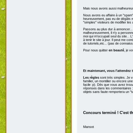
Mais nous avons aussi malheureu
Nous avons eu affaire à un "spam" d
heureusement, pas eu de dégâts ma
"simples" visiteurs de modifier les
Passons au plus dur à annoncer...
malheureusement, il n'y a personne 
moi qui m'occupait seul du site...
à tenir le site à jour. Il peut me con
de tutoriels,etc... (pas de connai
Pour nous quitter
en beauté
, je v
Et maintenant, vous l'attendez t
Les règles
sont très simples. Je 
familier, un montilier ou encore une
facile :p). Dès que vous avez trou
réponses dans les commentaires :p
objets sans faute remportera un "t
Concours terminé ! C'est t
Mansot