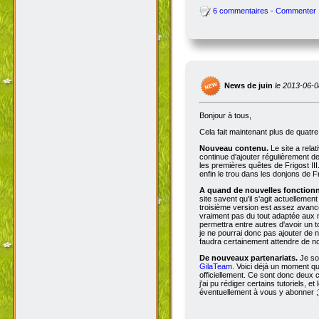
6 commentaires - Commenter
News de juin
le 2013-06-0
Bonjour à tous,
Cela fait maintenant plus de quatr
Nouveau contenu.
Le site a rela
continue d'ajouter régulièrement d
les premières quêtes de Frigost III
enfin le trou dans les donjons de Fri
A quand de nouvelles fonctionna
site savent qu'il s'agit actuellemen
troisième version est assez avancée
vraiment pas du tout adaptée aux n
permettra entre autres d'avoir un 
je ne pourrai donc pas ajouter de no
faudra certainement attendre de no
De nouveaux partenariats.
Je so
GilaTeam
. Voici déjà un moment qu'
officiellement. Ce sont donc deux
j'ai pu rédiger certains tutoriels, e
éventuellement à vous y abonner ;