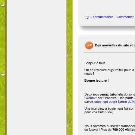
1 commentaires - Commenter
Des nouvelles du site et 
Bonjour à tous,
On se retrouve aujourd'hui pour 
news !
Bonne lecture !
Deux
nouveaux tutoriels
donjons 
Skeunk
" par Draedixe. Une partie
savoir
comment ouvrir l'antre du 
Une interview a également fait son
pour voir l'interview)
Nous sommes aussi fier d'annoncer
de Nowel ! Plus de
700 000 visite