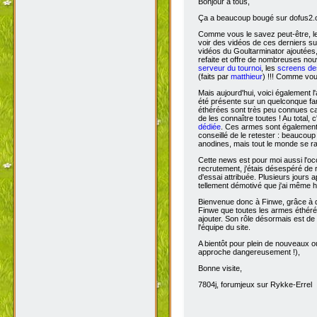
Bonjour à tous,
Ça
a beaucoup bougé sur dofus2.or
Comme vous le savez peut-être, l
voir des vidéos de ces derniers s
vidéos du Goultarminator ajoutées
refaite et offre de nombreuses no
serveur du tournoi
, les
screens des
(faits par
matthieur
) !!! Comme vou
Mais aujourd'hui, voici également l'
été présente sur un quelconque fan 
éthérées sont très peu connues car 
de les connaître toutes ! Au total,
dédiée
. Ces armes sont également 
conseillé de le retester : beaucou
anodines, mais tout le monde se r
Cette news est pour moi aussi l'o
recrutement, j'étais désespéré de 
d'essai attribuée. Plusieurs jours 
tellement démotivé que j'ai même hé
Bienvenue donc à Finwe, grâce à q
Finwe que toutes les armes éthérée
ajouter. Son rôle désormais est de m
l'équipe du site.
A bientôt pour plein de nouveaux ou
approche dangereusement !),
Bonne visite,
7804j, forumjeux sur Rykke-Errel