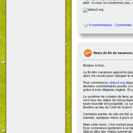
plaît : si vous ne comprenez pas, 
9 commentaires - Commenter
News de fin de vacances.
Bonjour à tous,
La fin des vacances approche pour 
alors me revoici pour rattraper le 
Pour commencer,
dofus2.org
dispo
derniers commentaires postés (comm
grâce à trois élégants onglets. En 
Le système de création de liens a
vers tous les objets de l'encyclop
toute nouvelle encyclopédie. Le sys
Bouftou au lieu du Chef de Guerre 
Certaines parties du site ont été
tutoriels, quelques mises à jours e
Mais cette news, c'est surtout pou
Ezor commence gentiment à se fair
déjà et offre des vidéos-tutoriel de