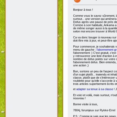
Bonjour à tous !
Comme vous le savez sûrement, 
surtout... une version qui aménera
Dofus après une pause de près de si
Comme à son habitude, Ankama a chois
de même songer aussi à la quantit
selon moi encore trouver à World 
Ca va donc bouger à nouveau sur D
doit être mis à jour, et peut-être aj
Pour commencer, je souhaiterais 
menu de gauche :
l'abonnement gra
l'abonnement :) C'est gratuit, c'est
y retrouverez une liste d'action à 
nombre de dofus points sur votre
l'abonnement dofus. Bien entendu, 
une action ;)
Bon, sortons un peu de l'aspect com
d'un sujet plutôt... inatendu et inha
classe, plutôt que de s'intéresser
roublette pour qu'elle s'accorde à
trois articles superbement écrits e
et
adapter sa tenue à sa classe
! J
Et voici et voilà, mais surtout, n'
nouveau !
Bonne visite à tous,
7804j, forumjeux sur Rykke-Errel
P.S : Comme je sais que les news a