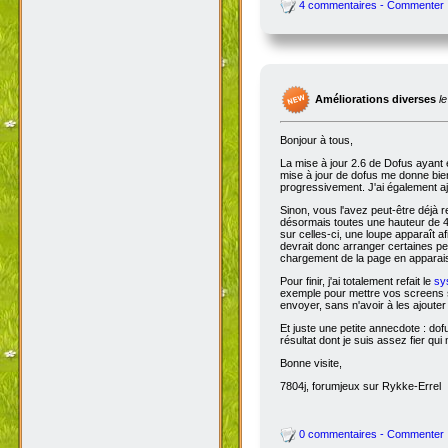
4 commentaires - Commenter
Améliorations diverses
l
Bonjour à tous,
La mise à jour 2.6 de Dofus ayant 
mise à jour de dofus me donne bien 
progressivement. J'ai également aj
Sinon, vous l'avez peut-être déjà 
désormais toutes une hauteur de 4
sur celles-ci, une loupe apparaît a
devrait donc arranger certaines pers
chargement de la page en apparais
Pour finir, j'ai totalement refait le
sy
exemple pour mettre vos screens s
envoyer, sans n'avoir à les ajoute
Et juste une petite annecdote : do
résultat dont je suis assez fier qu
Bonne visite,
7804j, forumjeux sur Rykke-Errel
0 commentaires - Commenter