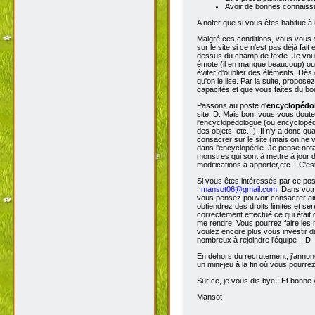
Avoir de bonnes connaissa
A noter que si vous êtes habitué à 
Malgré ces conditions, vous vous s
sur le site si ce n'est pas déjà fa
dessus du champ de texte. Je vous 
émote (il en manque beaucoup) ou s
éviter d'oublier des éléments. Dès 
qu'on le lise. Par la suite, propos
capacités et que vous faites du bon
Passons au poste d'
encyclopéd
site :D. Mais bon, vous vous doutez
l'encyclopédologue (ou encyclopédis
des objets, etc...). Il n'y a donc
consacrer sur le site (mais on ne v
dans l'encyclopédie. Je pense not
monstres qui sont à mettre à jour de
modifications à apporter,etc... C'es
Si vous êtes intéressés par ce pos
:
mansot06@gmail.com
. Dans vot
vous pensez pouvoir consacrer ains
obtiendrez des droits limités et s
correctement effectué ce qui était 
me rendre. Vous pourrez faire les 
voulez encore plus vous investir d
nombreux à rejoindre l'équipe ! :D
En dehors du recrutement, j'annonc
un mini-jeu à la fin où vous pourre
Sur ce, je vous dis bye ! Et bonne v
Mansot