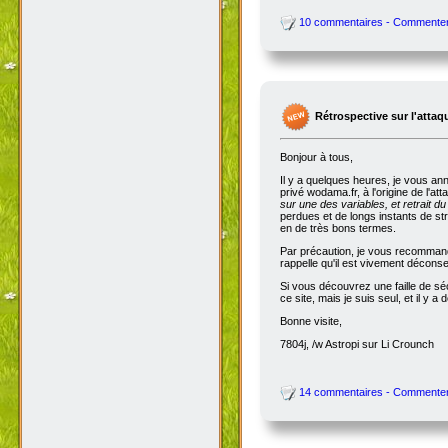
10 commentaires - Commente
Rétrospective sur l'attaq
Bonjour à tous,
Il y a quelques heures, je vous an
privé wodama.fr, à l'origine de l'at
sur une des variables, et retrait du
perdues et de longs instants de str
en de très bons termes.
Par précaution, je vous recommande
rappelle qu'il est vivement décon
Si vous découvrez une faille de séc
ce site, mais je suis seul, et il 
Bonne visite,
7804j, /w Astropi sur Li Crounch
14 commentaires - Commente