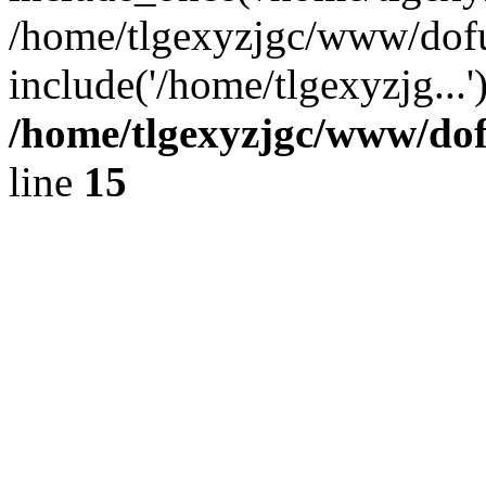
/home/tlgexyzjgc/www/dof
include('/home/tlgexyzjg...
/home/tlgexyzjgc/www/do
line
15