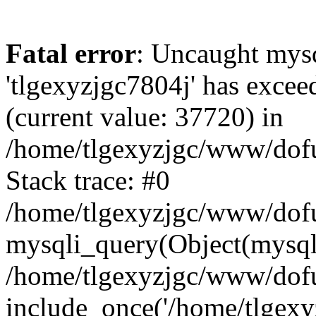
Fatal error
: Uncaught mysq
'tlgexyzjgc7804j' has excee
(current value: 37720) in
/home/tlgexyzjgc/www/dof
Stack trace: #0
/home/tlgexyzjgc/www/dofu
mysqli_query(Object(mysq
/home/tlgexyzjgc/www/dofu
include_once('/home/tlgexyz