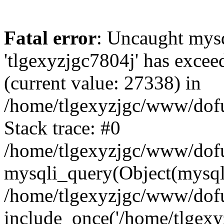
Fatal error
: Uncaught mysq
'tlgexyzjgc7804j' has excee
(current value: 27338) in
/home/tlgexyzjgc/www/dof
Stack trace: #0
/home/tlgexyzjgc/www/dofu
mysqli_query(Object(mysq
/home/tlgexyzjgc/www/dofu
include_once('/home/tlgexyz