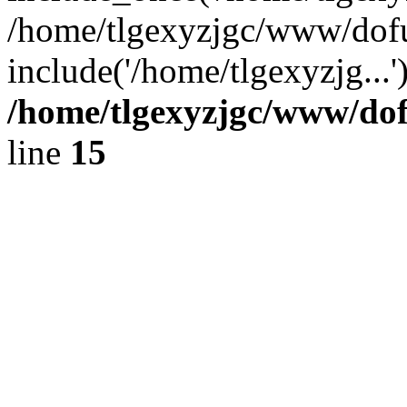
/home/tlgexyzjgc/www/dof
include('/home/tlgexyzjg...
/home/tlgexyzjgc/www/do
line
15