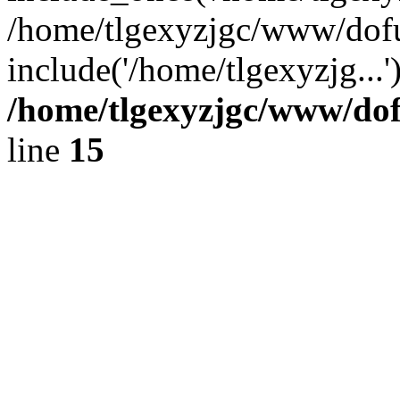
/home/tlgexyzjgc/www/dof
include('/home/tlgexyzjg...
/home/tlgexyzjgc/www/do
line
15