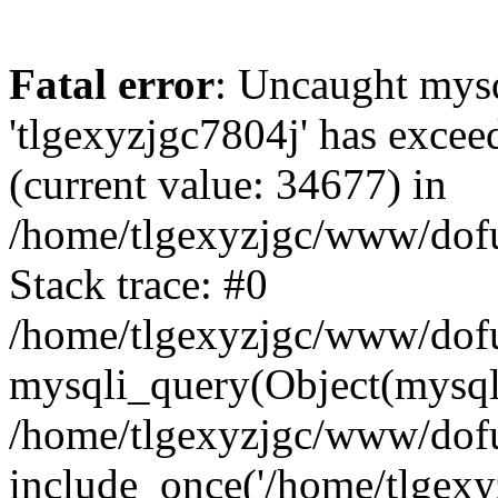
Fatal error
: Uncaught mysq
'tlgexyzjgc7804j' has excee
(current value: 34677) in
/home/tlgexyzjgc/www/dof
Stack trace: #0
/home/tlgexyzjgc/www/dofu
mysqli_query(Object(mysq
/home/tlgexyzjgc/www/dofu
include_once('/home/tlgexyz