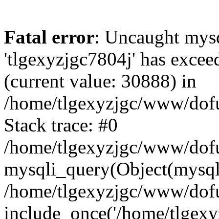
Fatal error
: Uncaught mysq
'tlgexyzjgc7804j' has excee
(current value: 30888) in
/home/tlgexyzjgc/www/dof
Stack trace: #0
/home/tlgexyzjgc/www/dofu
mysqli_query(Object(mysq
/home/tlgexyzjgc/www/dofu
include_once('/home/tlgexyz