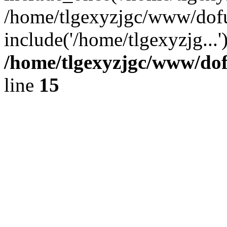
/home/tlgexyzjgc/www/dof
include('/home/tlgexyzjg...
/home/tlgexyzjgc/www/do
line
15