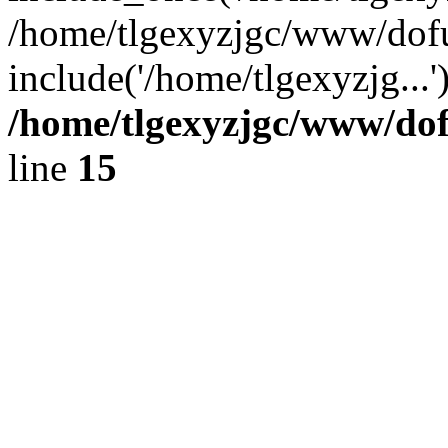
/home/tlgexyzjgc/www/dof
include('/home/tlgexyzjg...
/home/tlgexyzjgc/www/do
line
15