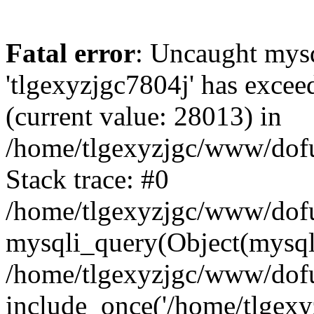
Fatal error
: Uncaught mysq
'tlgexyzjgc7804j' has excee
(current value: 28013) in
/home/tlgexyzjgc/www/dof
Stack trace: #0
/home/tlgexyzjgc/www/dofu
mysqli_query(Object(mysq
/home/tlgexyzjgc/www/dofu
include_once('/home/tlgexyz