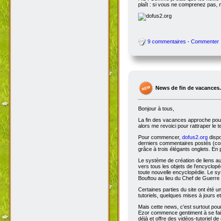
plaît : si vous ne comprenez pas, 
9 commentaires - Commenter
News de fin de vacances.
Bonjour à tous,
La fin des vacances approche pour 
alors me revoici pour rattraper le 
Pour commencer,
dofus2.org
dispo
derniers commentaires postés (comm
grâce à trois élégants onglets. En 
Le système de création de liens a
vers tous les objets de l'encyclop
toute nouvelle encyclopédie. Le sys
Bouftou au lieu du Chef de Guerre 
Certaines parties du site ont été
tutoriels, quelques mises à jours e
Mais cette news, c'est surtout pou
Ezor commence gentiment à se fair
déjà et offre des vidéos-tutoriel de