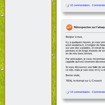
10 commentaires - Commente
Rétrospective sur l'attaq
Bonjour à tous,
Il y a quelques heures, je vous an
privé wodama.fr, à l'origine de l'at
sur une des variables, et retrait du
perdues et de longs instants de str
en de très bons termes.
Par précaution, je vous recommande
rappelle qu'il est vivement décon
Si vous découvrez une faille de séc
ce site, mais je suis seul, et il 
Bonne visite,
7804j, /w Astropi sur Li Crounch
14 commentaires - Commente