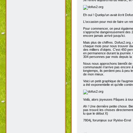
Eh oui ! Quelqu'un avait écrit Dofu
L'occasion pour moi de faire un reto
Pour commencer, on peut également 
s'approche dangereusement des 200
encore jamais arrivé jusqu'ici.
Mais plus de chiffres. Dofus2.org,
chaque mois pour nous trouver dans
des milliers d'objets. C'est 450 p
en permanence durant la journée. C
304 personnes par mois depuis la 
Nous nous approchons bientôt de de
communauté n'arrive pas encore à s
longtemps, ils perdent peu à peu l
de mon mieux.
Voici un petit graphique de l'augme
a été exponentielle et qu'elle contin
Voilà, alors joyeuses Pâques à tou
Ah ! Une dernière petite chose. Bien
pas trouvé les choses directement t
lu que le début X)
7804j, forumjeux sur Rykke-Errel