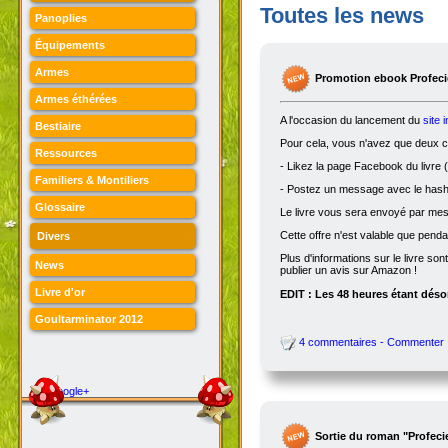
Toutes les news
Panoplies
Équipements
Armes
Promotion ebook Profecie
Armes éthérées
A l'occasion du lancement du
site 
Bestiaire
Pour cela, vous n'avez que deux ch
Ressources
- Likez la page Facebook du livre (
Familiers & Montiliers
- Postez un message avec le hasht
Glossaire
Le livre vous sera envoyé par me
Cette offre n'est valable que penda
Divers
Plus d'informations sur le livre son
News
publier un avis sur Amazon !
Livre d'or
EDIT : Les 48 heures étant désor
Goultarminator 2012
4 commentaires - Commenter
Google+
Sortie du roman "Profeci