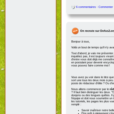
6 commentaires - Commenter
On recrute sur Dofus2.or
Bonjour à tous,
Voilà un bout de temps qu'il n'y av
Tout d'abord, je vais me présenter. 
inquiétez pas, il est toujours viva
d'entre vous doit déjà me connaître
en postulant pour devenir encyclop
vous pouvez faire comme moi !
Vous avez pu voir dans le titre qu
sort une tous les deux mois à peu p
poste de rédacteur d'élite ? Ou d'e
Nous allons commencer par le
réd
? Il faut bien distinguer les deux. "
donjons ou des longues quêtes. Il p
l'équipe et doit nous soumettre un t
les tutoriels, les pages les plus v
remplir :
Savoir maîtriser notre bell
Etre prêt à pleinement s'in