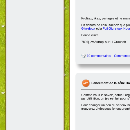
Profitez, likez, partagez et ne ma
En dehors de cela, sachez que plus
Givrefoux
et la
Fuji Givrefoux Nour
Bonne visite,
7804j, /w Astropi sur Li Crounch
10 commentaires - Commente
Lancement de la série D
Comme vous le savez, dofus2.org e
par définition, un jeu est fait pour
Pour changer un peu du sérieux habi
trouverez ci-dessous le tout premie