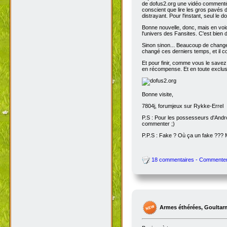
de dofus2.org une vidéo commentée
conscient que lire les gros pavés d
distrayant. Pour l'instant, seul le do
Bonne nouvelle, donc, mais en voic
l'univers des Fansites. C'est bien
Sinon sinon... Beaucoup de change
changé ces derniers temps, et il co
Et pour finir, comme vous le savez
en récompense. Et en toute exclusi
Bonne visite,
7804j, forumjeux sur Rykke-Errel
P.S : Pour les possesseurs d'Andro
commenter ;)
P.P.S : Fake ? Où ça un fake ???
18 commentaires - Commente
Armes éthérées, Goultar