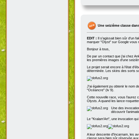
Une seizième classe dans
EDIT :
Il s'agissait bien sûr d'un 
marquer "Olyst" sur Google vous m
Bonjour à tous,
De par un contact que j'ai chez An
les premières images d'une seizième
Le projet serait encore à l'état d'
déterminée. Les skins des sorts son
J'ai également pu obtenir le nom de
"Océancre" (lv 9).
Cette nouvelle race, vous l'aurez c
Olysts. A quand les lance-roquettes
Une des invocation
découvrir l'animat
Le "Kralam'Art", une invocation qui
A leur descente d'Incarnam, les av
classe sera bien sûr réservée au