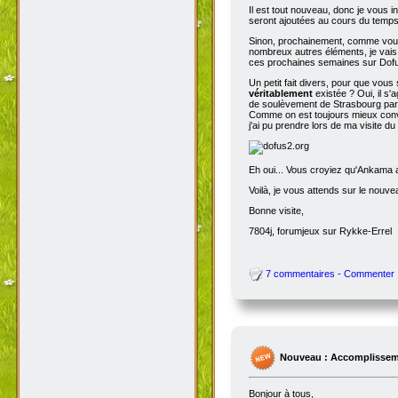
Il est tout nouveau, donc je vous i
seront ajoutées au cours du temps p
Sinon, prochainement, comme vous
nombreux autres éléments, je vais 
ces prochaines semaines sur Dofu
Un petit fait divers, pour que vou
véritablement
existée ? Oui, il s'
de soulèvement de Strasbourg par N
Comme on est toujours mieux conva
j'ai pu prendre lors de ma visite d
Eh oui... Vous croyiez qu'Ankama av
Voilà, je vous attends sur le nouv
Bonne visite,
7804j, forumjeux sur Rykke-Errel
7 commentaires - Commenter
Nouveau : Accomplissem
Bonjour à tous,