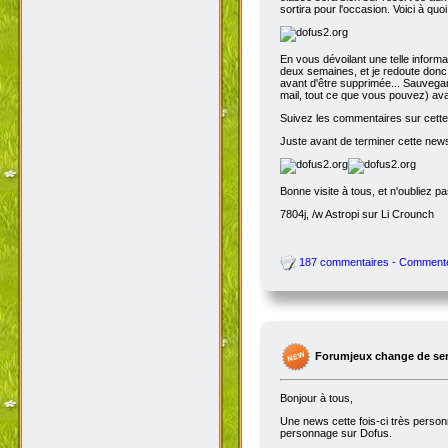
sortira pour l'occasion. Voici à quo
En vous dévoilant une telle inform
deux semaines, et je redoute donc 
avant d'être supprimée... Sauvegar
mail, tout ce que vous pouvez) avant
Suivez les commentaires sur cette 
Juste avant de terminer cette news
Bonne visite à tous, et n'oubliez p
7804j, /w Astropi sur Li Crounch
187 commentaires - Comment
Forumjeux change de serv
Bonjour à tous,
Une news cette fois-ci très perso
personnage sur Dofus.