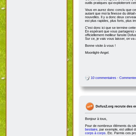
outils pratiques qui exploiteront c
Vous en aurez donc conclu que cet
autant que moi la finesse du détai
nouvelles. Il y a donc deux cervea
est plus rapides, plus forts, plus ima
C'est donc ici que se termine cet
En espérant que vous partagerez ce
officiellement meilleur fansite Dofus 
Sur ce, je vais vous laisser, on va a
Bonne visite à vous !
Moonlight-Angel.
10 commentaires - Commente
Dofus2.org recrute des 
Bonjour à tous,
Pour de nombreux éléments du site,
bestiaire
, par exemple, est utilisé 
corps à corps
. Etc. Parmis ces pro