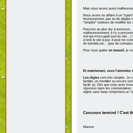
Mais nous avons aussi malheureu
Nous avons eu affaire à un "spam" d
heureusement, pas eu de dégâts ma
"simples" visiteurs de modifier les
Passons au plus dur à annoncer...
malheureusement, il n'y a personne 
moi qui m'occupait seul du site...
à tenir le site à jour. Il peut me con
de tutoriels,etc... (pas de connai
Pour nous quitter
en beauté
, je v
Et maintenant, vous l'attendez t
Les règles
sont très simples. Je 
familier, un montilier ou encore une
facile :p). Dès que vous avez trou
réponses dans les commentaires :p
objets sans faute remportera un "t
Concours terminé ! C'est t
Mansot