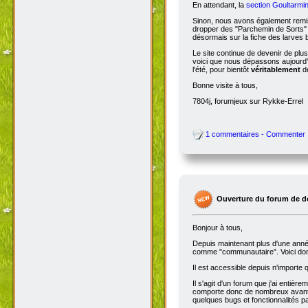
En attendant, la
section Goultarmin
Sinon, nous avons également remis
dropper des "Parchemin de Sorts" s
désormais sur la fiche des larves b
Le site continue de devenir de plu
voici que nous dépassons aujourd'hu
l'été, pour bientôt
véritablement
de
Bonne visite à tous,
7804j, forumjeux sur Rykke-Errel
1 commentaires - Commenter
Ouverture du forum de d
Bonjour à tous,
Depuis maintenant plus d'une année,
comme "communautaire". Voici don
Il est accessible depuis n'importe
Il s'agit d'un forum que j'ai entiè
comporte donc de nombreux avantag
quelques bugs et fonctionnalités 