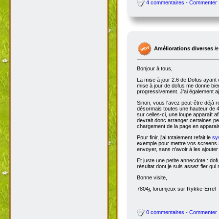
4 commentaires - Commenter
Améliorations diverses
l
Bonjour à tous,
La mise à jour 2.6 de Dofus ayant 
mise à jour de dofus me donne bien 
progressivement. J'ai également aj
Sinon, vous l'avez peut-être déjà 
désormais toutes une hauteur de 4
sur celles-ci, une loupe apparaît a
devrait donc arranger certaines pers
chargement de la page en apparais
Pour finir, j'ai totalement refait le
sy
exemple pour mettre vos screens s
envoyer, sans n'avoir à les ajoute
Et juste une petite annecdote : do
résultat dont je suis assez fier qu
Bonne visite,
7804j, forumjeux sur Rykke-Errel
0 commentaires - Commenter