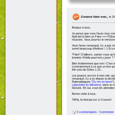
Greatest faker ever...
le 2
Bonjour à tous,
Je pense que vous l'avez tous com
était bel et bien un Fake ==> l'Oly
réussies. Vous pourrez le retrouve
Vous l'avez remarqué, il y a pas m
semé beaucoup d'indices ! ;) Si vra
*Fake*
D'ailleurs, saviez-vous qu'
lunettes NVidia pourront y jouer ? *
Bien évidemment que non ! C'est a
(contrairement à ce que un bon qua
été suivi de Dofus 1.10...
Les joueurs accros à mon site, qui
remarqué, il y a eu depuis la dern
Rabmablagues "
Du rire en barre
")
Labyrinthe du Minotoror
, dans la c
Skeunk. Eh oui, vous les attendiez
Bonne visite à tous,
7804j, /w Astropi sur Li Crounch
4 commentaires - Commenter