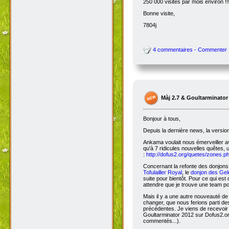
250 000 visites par mois environ !!
Bonne visite,
7804j
4 commentaires - Commenter
Màj 2.7 & Goultarminator
Bonjour à tous,
Depuis la dernière news, la versio
Ankama voulait nous émerveiller avec
qu'à 7 ridicules nouvelles quêtes, 
:
http://dofus2.org/quetes/zones.
Concernant la refonte des donjons, 
Tofulailler Royal
, le
donjon des Gel
suite pour bientôt. Pour ce qui es
attendre que je trouve une team po
Mais il y a une autre nouveauté de 
changer, que nous ferions parti de
précédentes. Je viens de recevoir
Goultarminator 2012 sur Dofus2.org
commentés...).