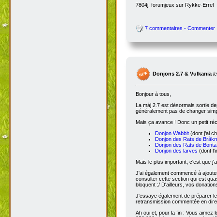
7804j, forumjeux sur Rykke-Errel
7 commentaires - Commenter
Donjons 2.7 & Vulkania
l
Bonjour à tous,
La màj 2.7 est désormais sortie dep
généralement pas de changer simple
Mais ça avance ! Donc un petit réc
Donjon Wabbit
(dont j'ai c
Donjon des Rats de Brâk
Donjon des Rats de Bonta
Donjon des larves
(dont l'
Mais le plus important, c'est que j'
J'ai également commencé à ajoute
consulter cette section qui est qua
bloquent :/ D'ailleurs, vos donatio
J'essaye également de préparer le 
retransmission commentée en dire
Ah oui et, pour la fin : Vous aimez