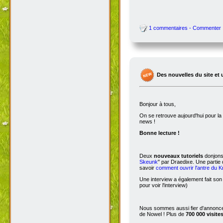
1 commentaires - Commenter
Des nouvelles du site et 
Bonjour à tous,
On se retrouve aujourd'hui pour 
news !
Bonne lecture !
Deux
nouveaux tutoriels
donjons 
Skeunk
" par Draedixe. Une partie
savoir
comment ouvrir l'antre du 
Une interview a également fait son
pour voir l'interview)
Nous sommes aussi fier d'annoncer
de Nowel ! Plus de
700 000 visite