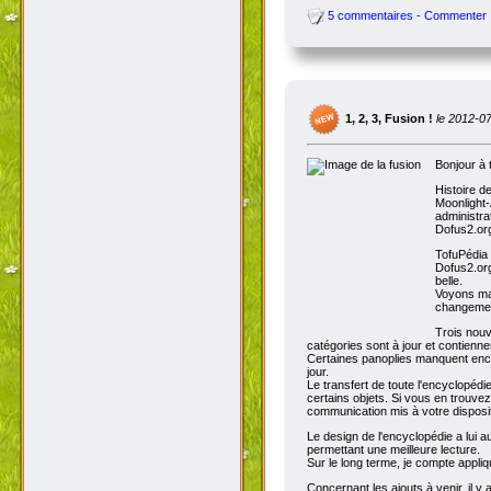
5 commentaires - Commenter
1, 2, 3, Fusion !
le 2012-0
Bonjour à 
Histoire d
Moonlight-
administra
Dofus2.org
TofuPédia
Dofus2.org
belle.
Voyons mai
changemen
Trois nouv
catégories sont à jour et contienn
Certaines panoplies manquent enco
jour.
Le transfert de toute l'encyclopédi
certains objets. Si vous en trouve
communication mis à votre disposit
Le design de l'encyclopédie a lui au
permettant une meilleure lecture.
Sur le long terme, je compte appli
Concernant les ajouts à venir, il y