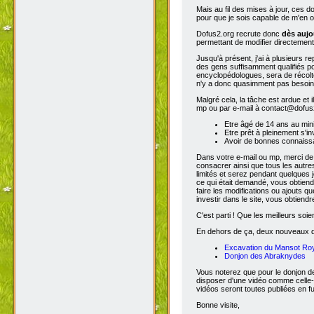
Mais au fil des mises à jour, ces 
pour que je sois capable de m'en o
Dofus2.org recrute donc
dès aujo
permettant de modifier directement
Jusqu'à présent, j'ai à plusieurs re
des gens suffisamment qualifiés po
encyclopédologues, sera de récolter
n'y a donc quasimment pas besoin d
Malgré cela, la tâche est ardue et 
mp ou par e-mail à contact@dofus2.
Etre âgé de 14 ans au mi
Etre prêt à pleinement s'in
Avoir de bonnes connaissa
Dans votre e-mail ou mp, merci de
consacrer ainsi que tous les autres
limités et serez pendant quelques 
ce qui était demandé, vous obtiendr
faire les modifications ou ajouts 
investir dans le site, vous obtiend
C'est parti ! Que les meilleurs soien
En dehors de ça, deux nouveaux don
Excavation du Mansot Ro
Donjon des Abraknydes
Vous noterez que pour le donjon de
disposer d'une vidéo comme celle-
vidéos seront toutes publiées en ful
Bonne visite,