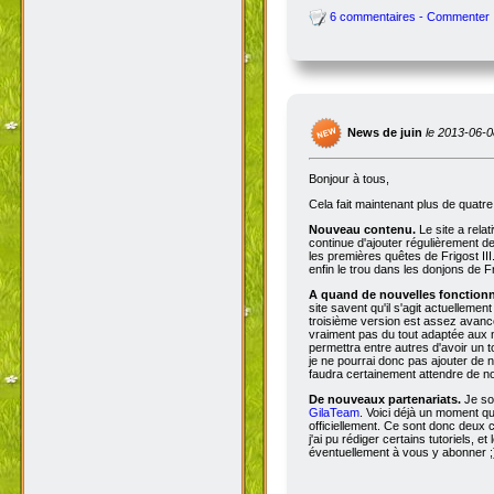
6 commentaires - Commenter
News de juin
le 2013-06-0
Bonjour à tous,
Cela fait maintenant plus de quatr
Nouveau contenu.
Le site a rela
continue d'ajouter régulièrement d
les premières quêtes de Frigost III
enfin le trou dans les donjons de Fri
A quand de nouvelles fonctionna
site savent qu'il s'agit actuellemen
troisième version est assez avancée
vraiment pas du tout adaptée aux n
permettra entre autres d'avoir un 
je ne pourrai donc pas ajouter de no
faudra certainement attendre de no
De nouveaux partenariats.
Je so
GilaTeam
. Voici déjà un moment qu'
officiellement. Ce sont donc deux
j'ai pu rédiger certains tutoriels, e
éventuellement à vous y abonner ;