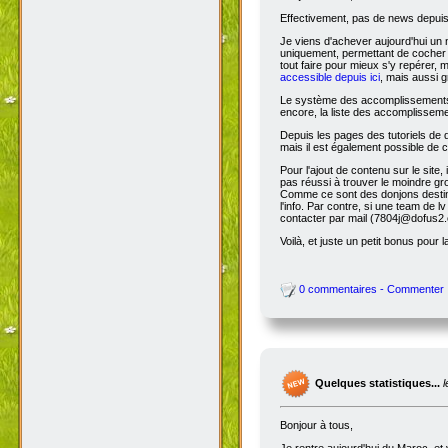
Effectivement, pas de news depuis 
Je viens d'achever aujourd'hui un 
uniquement, permettant de cocher l
tout faire pour mieux s'y repérer, 
accessible depuis ici
, mais aussi g
Le système des accomplissements ne 
encore, la liste des accomplisseme
Depuis les pages des tutoriels de
mais il est également possible de cl
Pour l'ajout de contenu sur le site,
pas réussi à trouver le moindre gr
Comme ce sont des donjons destinés a
l'info. Par contre, si une team de
contacter par mail (7804j@dofus2.
Voilà, et juste un petit bonus pour l
0 commentaires - Commenter
Quelques statistiques...
Bonjour à tous,
Je rentre aujourd'hui du Maroc, et 