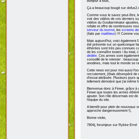
Bonjour à tous,
Ça
a beaucoup bougé sur dofus2.or
Comme vous le savez peut-être, l
voir des vidéos de ces derniers s
vidéos du Goultarminator ajoutées
refaite et offre de nombreuses no
serveur du tournoi
, les
screens des
(faits par
matthieur
) !!! Comme vou
Mais aujourd'hui, voici également l'
été présente sur un quelconque fan 
éthérées sont très peu connues car 
de les connaître toutes ! Au total,
dédiée
. Ces armes sont également 
conseillé de le retester : beaucou
anodines, mais tout le monde se r
Cette news est pour moi aussi l'o
recrutement, j'étais désespéré de 
d'essai attribuée. Plusieurs jours 
tellement démotivé que j'ai même hé
Bienvenue donc à Finwe, grâce à q
Finwe que toutes les armes éthérée
ajouter. Son rôle désormais est de m
l'équipe du site.
A bientôt pour plein de nouveaux ou
approche dangereusement !),
Bonne visite,
7804j, forumjeux sur Rykke-Errel