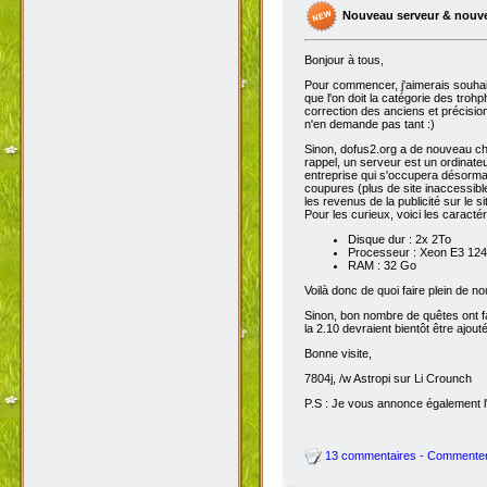
Nouveau serveur & nouv
Bonjour à tous,
Pour commencer, j'aimerais souhai
que l'on doit la catégorie des troh
correction des anciens et précisions
n'en demande pas tant :)
Sinon, dofus2.org a de nouveau chan
rappel, un serveur est un ordinateu
entreprise qui s'occupera désorma
coupures (plus de site inaccessibl
les revenus de la publicité sur le sit
Pour les curieux, voici les caracté
Disque dur : 2x 2To
Processeur : Xeon E3 1245
RAM : 32 Go
Voilà donc de quoi faire plein de 
Sinon, bon nombre de quêtes ont fait
la 2.10 devraient bientôt être ajout
Bonne visite,
7804j, /w Astropi sur Li Crounch
P.S : Je vous annonce également l'
13 commentaires - Commente