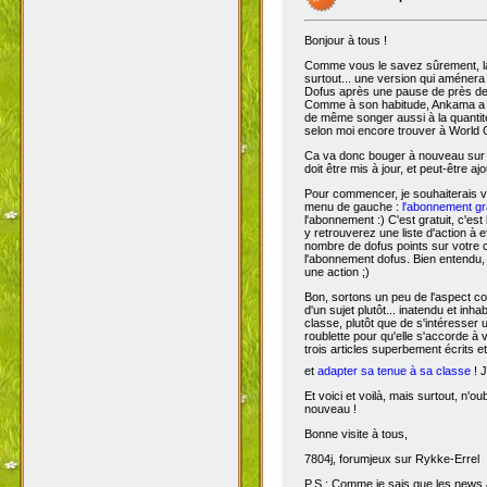
Bonjour à tous !
Comme vous le savez sûrement, 
surtout... une version qui aménera
Dofus après une pause de près de si
Comme à son habitude, Ankama a chois
de même songer aussi à la quantit
selon moi encore trouver à World 
Ca va donc bouger à nouveau sur D
doit être mis à jour, et peut-être aj
Pour commencer, je souhaiterais 
menu de gauche :
l'abonnement gra
l'abonnement :) C'est gratuit, c'est
y retrouverez une liste d'action à 
nombre de dofus points sur votre
l'abonnement dofus. Bien entendu, 
une action ;)
Bon, sortons un peu de l'aspect com
d'un sujet plutôt... inatendu et inha
classe, plutôt que de s'intéresser
roublette pour qu'elle s'accorde à
trois articles superbement écrits e
et
adapter sa tenue à sa classe
! J
Et voici et voilà, mais surtout, n'
nouveau !
Bonne visite à tous,
7804j, forumjeux sur Rykke-Errel
P.S : Comme je sais que les news a