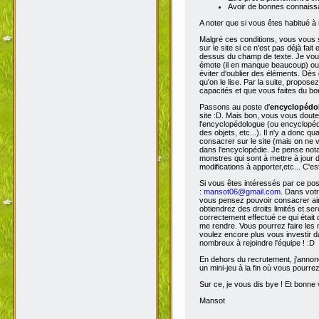
Avoir de bonnes connaissa
A noter que si vous êtes habitué à 
Malgré ces conditions, vous vous s
sur le site si ce n'est pas déjà fa
dessus du champ de texte. Je vous 
émote (il en manque beaucoup) ou s
éviter d'oublier des éléments. Dès 
qu'on le lise. Par la suite, propos
capacités et que vous faites du bon
Passons au poste d'
encyclopéd
site :D. Mais bon, vous vous doutez
l'encyclopédologue (ou encyclopédis
des objets, etc...). Il n'y a donc
consacrer sur le site (mais on ne v
dans l'encyclopédie. Je pense not
monstres qui sont à mettre à jour de
modifications à apporter,etc... C'es
Si vous êtes intéressés par ce pos
:
mansot06@gmail.com
. Dans vot
vous pensez pouvoir consacrer ains
obtiendrez des droits limités et s
correctement effectué ce qui était 
me rendre. Vous pourrez faire les 
voulez encore plus vous investir d
nombreux à rejoindre l'équipe ! :D
En dehors du recrutement, j'annonc
un mini-jeu à la fin où vous pourre
Sur ce, je vous dis bye ! Et bonne v
Mansot