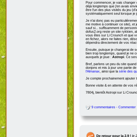
Pour commencer, je vais changer de
déjà longtemps que j'en avais envie
être l'un des plus visités du jeu (d
systématiquement seul lorsque je jo
Je n'ai donc pas eu particulièreme
me motive à continuer ce site), et 
sauf si... suffisamment de person
dofus2.org reste un site rykkien, 
vous êtes sur Li Crounch et que vo
en fichez, alors ne faites rien, dé
dépendra directement de vos réact
Ensuite, puisque je changerai de se
bien trop longtemps, quand je ne c
auxquels je joue :
Astropi
. Ce ser
Bref, parlons un peu du site quand
donjons et mis à jour une partie d
l'Almanax
, ainsi que la
série des q
Je compte prochainement ajouter to
Bonne visite & en attente de vos r
7804j, bientôt Astropi sur Li Croun
9 commentaires - Commenter
De retour pour la 2.9 !
le 