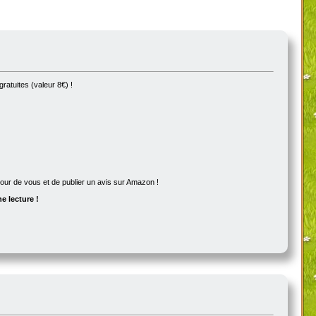
ratuites (valeur 8€) !
utour de vous et de publier un avis sur Amazon !
e lecture !