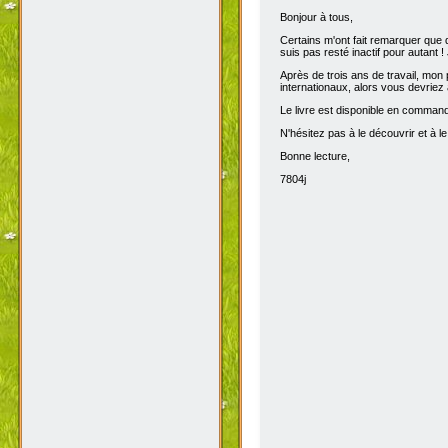
Bonjour à tous,
Certains m'ont fait remarquer que 
suis pas resté inactif pour autant 
Après de trois ans de travail, mon p
internationaux, alors vous devriez 
Le livre est disponible en comma
N'hésitez pas à le découvrir et à le
Bonne lecture,
7804j