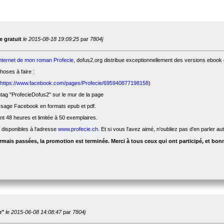
 gratuit
le 2015-08-18 19:09:25
par
7804j
internet de mon roman Profecie
, dofus2.org distribue exceptionnellement des versions ebook g
oses à faire :
https://www.facebook.com/pages/Profecie/695940877198158
)
ag "ProfecieDofus2" sur le mur de la page
ssage Facebook en formats epub et pdf.
nt 48 heures et limitée à 50 exemplaires.
t disponibles à l'adresse
www.profecie.ch
. Et si vous l'avez aimé, n'oubliez pas d'en parler a
mais passées, la promotion est terminée. Merci à tous ceux qui ont participé, et bonn
e"
le 2015-06-08 14:08:47
par
7804j