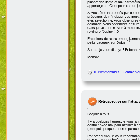
plupart des items et aux caractéris
apporter,etc... C'est pour ça que je
Si vous êtes intéressés par ce pos
présenter, de m'indiquer vos motiv
êtes sélectionné, vous obtiendrez 
demandé, vous obtiendrez ensuite l
sans jamais rien n'avoir à me dema
rejoindre l'équipe ! :D
En dehors du recrutement, j'annonc
petits cadeaux sur Dofus ! :)
Sur ce, je vous dis bye ! Et bonne v
Mansot
10 commentaires - Commente
Rétrospective sur l'attaq
Bonjour à tous,
Il y a quelques heures, je vous ann
contact avec moi pour m'aider à corr
(excepté quelques heures perdues e
Par précaution, je vous recommande
de passe sur dofus2.org que celu