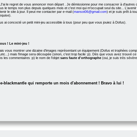
 J'ai le regret de vous annoncer mon départ
. Je démissionne pour me consacrer à d'autres de
a plus le temps non plus depuis quelques mois et c'est moi qui m'occupait seul du site... L'av
enir le site à jour. Il peut me contacter par e-mail (
mansot06@gmail.com
) et je suis prêt à to
equise).
ous ai concocté un petit mini-jeu accessible à tous (pour peu que vous jouiez à Dofus).
ous ! Le mini-jeu !
ais vous montrer une dizaine d'images représentant un équipement (Dofus et trophées compris
ine,etc...) mais l'image sera découpée (sinon, c'est trop facile :p). Dès que vous avez trouvé 
s les commentaires :p) le nom de l'objet
sans faute d'orthographe
(oui, je suis très sévèr
he-blackmantle qui remporte un mois d'abonnement ! Bravo à lui !