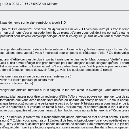
g ! :D
le 2013-12-14 16:00:22
par
Mansot
ait pas de news sur le site, remédions à cela ! :D
Quoi ?! T'es qui toi ??! C'est plus 7804j qui fait les news ?! Et bien non, il n'a plus trop le te
 mon vrai nom, c'est un pseudo, hein !). La plupart d'entre vous doit déjà me connaître car je
 postulant pour devenir encyclopédologue et de fil en aiguille, je suis devenu aussi modérat
e le sujet de cette news porte sur le recrutement. Comme le cycle des mises à jour Dofus s
t nous faisons donc appel à vous ! Intéressé pour un poste de rédacteur d'élite ? Ou d'encyclopé
acteur d'élite
car c'est le plus important mais pas le plus facile. Mais pourquoi "d'élite" et pas 
 Celui-ci doit savoir rédiger des gros tutoriels pour des donjons ou des longues quêtes. Il pou
t doit nous soumettre un tutoriel avant qu'il soit publié. Pourquoi c'est le poste le plus importan
as donné à tout le monde de savoir faire ça. Voici les quelques conditions à remplir :
e langue française (savoir écrire sans faute en bref)
vestir sur le site pendant plusieurs mois
nces sur le jeu (Dofus)
rédiger des articles, tutoriels sur un blog ou un fan-site, c'est un avantage ! Vous aurez beauc
ntez à la hauteur pour être un rédacteur d'élite ? Alors, vous pouvez commencer tout de suite 
 informations que vous avec besoin sont notées au-dessus du champ de texte. Je vous conseil
manque beaucoup) ou sur une petite quête pas trop longue. N'hésitez pas à vous inspirer de tu
vez le soumettre aux validateurs (c'est-à-dire 7804j ou moi) et attendre qu'on le lise. Par la s
uvé vos capacités et que vous faites du bon boulot, vous aurez le fameux titre "Rédacteur d'é
ologue
! Beaucoup d'entre vous n'ont sûrement jamais entendu ce mot et c'est normal, il n'exi
e nom) ? Et bien vous avez raison ! L'objectif de l'encyclopédologue (ou encyclopédiste) est de
tc...). Il n'y a donc quasiment pas besoin de talents de rédacteur ou d'informaticien. Ce j
 d'inquiétude !) car il y a toujours quelque chose à ajouter ou à modifier dans l'encyclopéd