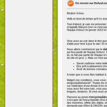
On recrute sur Dofus2.or
Bonjour à tous,
Voilà un bout de temps qu'il n'y av
Tout d'abord, je vais me présenter. 
m'appelle Mansot (non ce n'est pas
l'équipe Dofus2 en janvier 2013 en
Vous avez pu voir dans le titre qu
d'aide pour tenir à jour le site ! E
Nous allons commencer par le
réd
qui fera partie de l'équipe Dofus2.
lui, ne fait pas partie de l'équipe e
du site en gros ;). Mais ce n'est p
Savoir maîtriser notre bell
Etre prêt à pleinement s'in
Avoir de bonnes connaissa
A noter que si vous êtes habitué à 
Malgré ces conditions, vous vous se
donjon/quête/tutoriel". Toutes les
sur l'obtention d'une émote (il en 
vous avez fini votre tuto, vous pou
longues, donjons). Si vous avez pro
Passons au poste d'
encyclopéd
s'occuper de l'encyclopédie (d'où l
des monstres, effets des objets, e
demande pas d'être là 24h/24h, pas