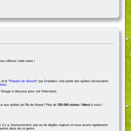
pour clôturer cette news !
 et le "
Repaire de Skeunk
" par Draedixe. Une partie des quêtes nécessaires
Géant
.
l'image-ci dessous pour voir l'interview)
 aux quêtes de l'île de Nowel ! Plus de
700 000 visites
!
Merci
à vous !
ot. Il y a, heureusement, pas eu de dégâts majeurs et nous avons rapidement
d'autres abus de ce genre.