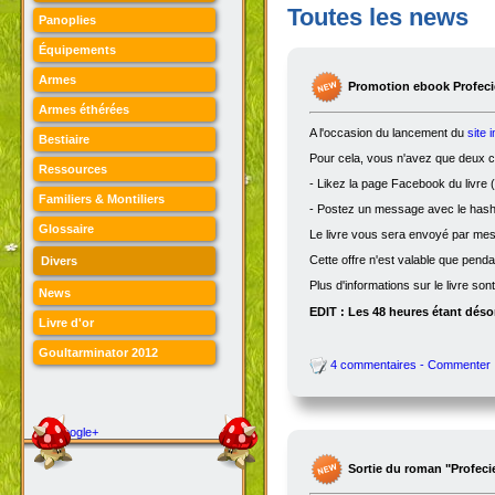
Toutes les news
Panoplies
Équipements
Armes
Promotion ebook Profecie
Armes éthérées
A l'occasion du lancement du
site 
Bestiaire
Pour cela, vous n'avez que deux ch
Ressources
- Likez la page Facebook du livre (
Familiers & Montiliers
- Postez un message avec le hasht
Glossaire
Le livre vous sera envoyé par me
Cette offre n'est valable que penda
Divers
Plus d'informations sur le livre son
News
EDIT : Les 48 heures étant désor
Livre d'or
Goultarminator 2012
4 commentaires - Commenter
Google+
Sortie du roman "Profeci