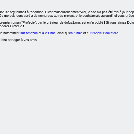
dofus2.org tombait à l'abandon. C'est malheureusement vrai, le site n'a pas été mis à jour d
! Je me suis consacré à de nombreux autres projets, et je souhaiterais aujourd'hui vous présen
remier roman "Profecie", par le créateur de dofus2.org, est enfin publié ! Si vous aimez Dofus, l
adorer Profecie !
nde notamment
sur Amazon
et
à la Fnac
, ainsi qu'
en Kindle
et
sur l'Apple iBookstore
.
 faire partager à vos amis !