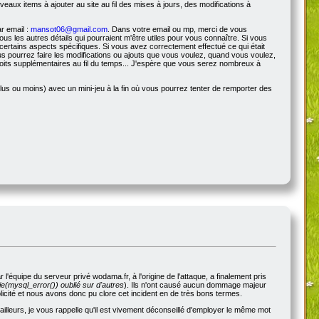
veaux items à ajouter au site au fil des mises à jours, des modifications à
r email :
mansot06@gmail.com
. Dans votre email ou mp, merci de vous
s les autres détails qui pourraient m'être utiles pour vous connaître. Si vous
certains aspects spécifiques. Si vous avez correctement effectué ce qui était
s pourrez faire les modifications ou ajouts que vous voulez, quand vous voulez,
roits supplémentaires au fil du temps... J'espère que vous serez nombreux à
us ou moins) avec un mini-jeu à la fin où vous pourrez tenter de remporter des
'équipe du serveur privé wodama.fr, à l'origine de l'attaque, a finalement pris
e(mysql_error()) oublié sur d'autres
). Ils n'ont causé aucun dommage majeur
blicité et nous avons donc pu clore cet incident en de très bons termes.
illeurs, je vous rappelle qu'il est vivement déconseillé d'employer le même mot