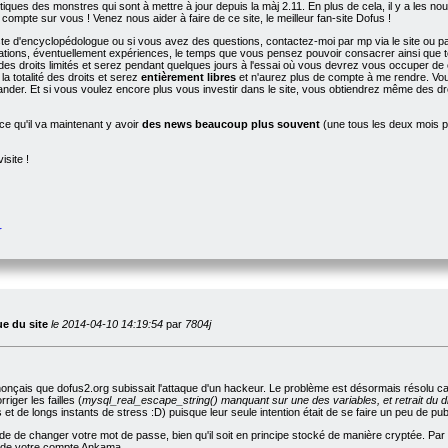
tiques des monstres qui sont à mettre à jour depuis la màj 2.11. En plus de cela, il y a les nou
 compte sur vous ! Venez nous aider à faire de ce site, le meilleur fan-site Dofus !
te d'encyclopédologue ou si vous avez des questions, contactez-moi par mp via le site ou pa
ations, éventuellement expériences, le temps que vous pensez pouvoir consacrer ainsi que tou
des droits limités et serez pendant quelques jours à l'essai où vous devrez vous occuper de 
a totalité des droits et serez
entièrement libres
et n'aurez plus de compte à me rendre. Vou
nder. Et si vous voulez encore plus vous investir dans le site, vous obtiendrez même des d
e qu'il va maintenant y avoir
des news beaucoup plus souvent
(une tous les deux mois pl
isite !
r
ue du site
le 2014-04-10 14:19:54
par
7804j
onçais que dofus2.org subissait l'attaque d'un hackeur. Le problème est désormais résolu car l
iger les failles (
mysql_real_escape_string() manquant sur une des variables, et retrait du di
t de longs instants de stress :D) puisque leur seule intention était de se faire un peu de pu
 de changer votre mot de passe, bien qu'il soit en principe stocké de manière cryptée. Par a
i de votre compte Ankama.