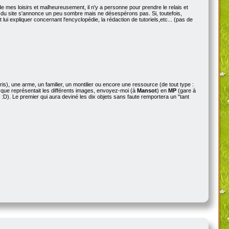
 mes loisirs et malheureusement, il n'y a personne pour prendre le relais et
enir du site s'annonce un peu sombre mais ne désespérons pas. Si, toutefois,
ut lui expliquer concernant l'encyclopédie, la rédaction de tutoriels,etc... (pas de
), une arme, un familier, un montilier ou encore une ressource (de tout type :
ce que représentait les différents images, envoyez-moi (à
Mansot
) en
MP
(gare à
e :D). Le premier qui aura deviné les dix objets sans faute remportera un "tant