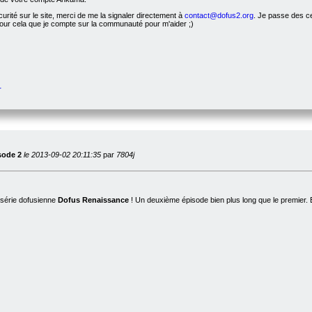
urité sur le site, merci de me la signaler directement à
contact@dofus2.org
. Je passe des ce
pour cela que je compte sur la communauté pour m'aider ;)
r
sode 2
le 2013-09-02 20:11:35
par
7804j
 série dofusienne
Dofus Renaissance
! Un deuxième épisode bien plus long que le premier.