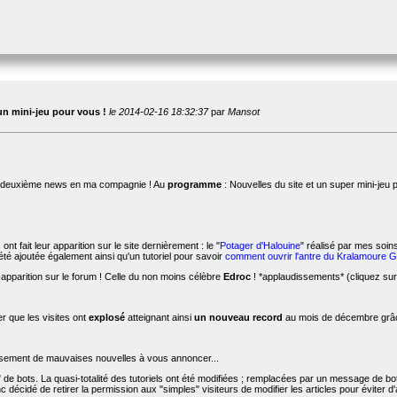
un mini-jeu pour vous !
le 2014-02-16 18:32:37
par
Mansot
la deuxième news en ma compagnie ! Au
programme
: Nouvelles du site et un super mini-jeu 
ont fait leur apparition sur le site dernièrement : le "
Potager d'Halouine
" réalisé par mes soins
té ajoutée également ainsi qu'un tutoriel pour savoir
comment ouvrir l'antre du Kralamoure 
 apparition sur le forum ! Celle du non moins célèbre
Edroc
! *applaudissements* (cliquez sur 
 que les visites ont
explosé
atteignant ainsi
un nouveau record
au mois de décembre grâce
sement de mauvaises nouvelles à vous annoncer...
de bots. La quasi-totalité des tutoriels ont été modifiées ; remplacées par un message de b
décidé de retirer la permission aux "simples" visiteurs de modifier les articles pour éviter 