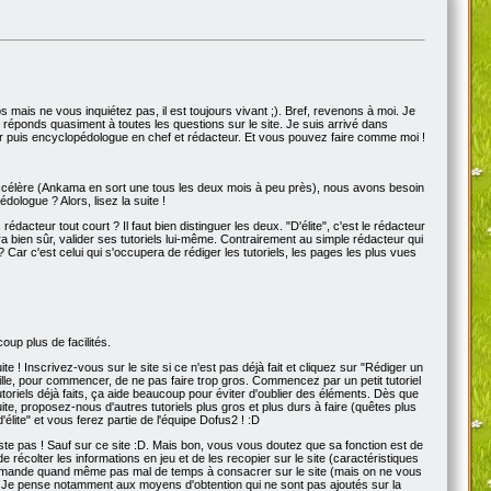
mps mais ne vous inquiétez pas, il est toujours vivant ;). Bref, revenons à moi. Je
 réponds quasiment à toutes les questions sur le site. Je suis arrivé dans
eur puis encyclopédologue en chef et rédacteur. Et vous pouvez faire comme moi !
'accélère (Ankama en sort une tous les deux mois à peu près), nous avons besoin
dologue ? Alors, lisez la suite !
rédacteur tout court ? Il faut bien distinguer les deux. "D'élite", c'est le rédacteur
rra bien sûr, valider ses tutoriels lui-même. Contrairement au simple rédacteur qui
t ? Car c'est celui qui s'occupera de rédiger les tutoriels, les pages les plus vues
oup plus de facilités.
! Inscrivez-vous sur le site si ce n'est pas déjà fait et cliquez sur "Rédiger un
le, pour commencer, de ne pas faire trop gros. Commencez par un petit tutoriel
toriels déjà faits, ça aide beaucoup pour éviter d'oublier des éléments. Dès que
uite, proposez-nous d'autres tutoriels plus gros et plus durs à faire (quêtes plus
lite" et vous ferez partie de l'équipe Dofus2 ! :D
ste pas ! Sauf sur ce site :D. Mais bon, vous vous doutez que sa fonction est de
 récolter les informations en jeu et de les recopier sur le site (caractéristiques
ob demande quand même pas mal de temps à consacrer sur le site (mais on ne vous
ie. Je pense notamment aux moyens d'obtention qui ne sont pas ajoutés sur la