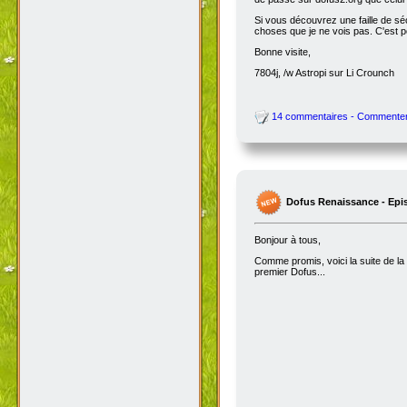
Si vous découvrez une faille de séc
choses que je ne vois pas. C'est 
Bonne visite,
7804j, /w Astropi sur Li Crounch
14 commentaires - Commente
Dofus Renaissance - Epi
Bonjour à tous,
Comme promis, voici la suite de la
premier Dofus...