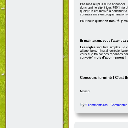
Passons au plus dur à annoncer...
donc tenir le site à jour. 7804j n'
quelqu'un est motivé à continuer à t
connaissance en programmation r
Pour nous quitter
en beauté
, je v
Et maintenant, vous l'attendez t
Les règles
sont très simples. Je v
alliage, bois, minerai, céréale, la
vous si je trouve des réponses dan
convoité"
mois d'abonnement
!
Concours terminé ! C'est t
Mansot
6 commentaires - Commenter