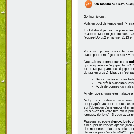
On recrute sur Dofus2.or
Bonjour à tous,
Voilà un bout de temps qu'il n'y av
Tout d'abord, je vais me présenter. 
m'appelle Mansot (non ce n'est pas
l'équipe Dofus2 en janvier 2013 en
Vous avez pu voir dans le titre qu
d'aide pour tenir à jour le site ! E
Nous allons commencer par le
réd
qui fera partie de l'équipe Dofus2.
lui, ne fait pas partie de l'équipe e
du site en gros ;). Mais ce n'est p
Savoir maîtriser notre bell
Etre prêt à pleinement s'in
Avoir de bonnes connaissa
A noter que si vous êtes habitué à 
Malgré ces conditions, vous vous se
donjon/quête/tutoriel". Toutes les
sur l'obtention d'une émote (il en 
vous avez fini votre tuto, vous pou
longues, donjons). Si vous avez pro
Passons au poste d'
encyclopéd
s'occuper de l'encyclopédie (d'où l
des monstres, effets des objets, e
demande pas d'être là 24h/24h, pas