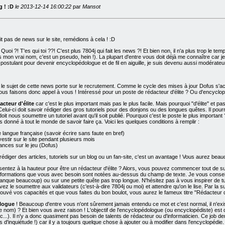
g ! :D
le 2013-12-14 16:00:22
par
Mansot
ait pas de news sur le site, remédions à cela ! :D
Quoi ?! T'es qui toi ??! C'est plus 7804j qui fait les news ?! Et bien non, il n'a plus trop le te
 mon vrai nom, c'est un pseudo, hein !). La plupart d'entre vous doit déjà me connaître car je
 postulant pour devenir encyclopédologue et de fil en aiguille, je suis devenu aussi modérat
e le sujet de cette news porte sur le recrutement. Comme le cycle des mises à jour Dofus s
t nous faisons donc appel à vous ! Intéressé pour un poste de rédacteur d'élite ? Ou d'encyclopé
acteur d'élite
car c'est le plus important mais pas le plus facile. Mais pourquoi "d'élite" et pas 
 Celui-ci doit savoir rédiger des gros tutoriels pour des donjons ou des longues quêtes. Il pou
t doit nous soumettre un tutoriel avant qu'il soit publié. Pourquoi c'est le poste le plus importan
as donné à tout le monde de savoir faire ça. Voici les quelques conditions à remplir :
e langue française (savoir écrire sans faute en bref)
vestir sur le site pendant plusieurs mois
nces sur le jeu (Dofus)
rédiger des articles, tutoriels sur un blog ou un fan-site, c'est un avantage ! Vous aurez beauc
ntez à la hauteur pour être un rédacteur d'élite ? Alors, vous pouvez commencer tout de suite 
 informations que vous avec besoin sont notées au-dessus du champ de texte. Je vous conseil
manque beaucoup) ou sur une petite quête pas trop longue. N'hésitez pas à vous inspirer de tu
vez le soumettre aux validateurs (c'est-à-dire 7804j ou moi) et attendre qu'on le lise. Par la s
uvé vos capacités et que vous faites du bon boulot, vous aurez le fameux titre "Rédacteur d'é
ologue
! Beaucoup d'entre vous n'ont sûrement jamais entendu ce mot et c'est normal, il n'exi
e nom) ? Et bien vous avez raison ! L'objectif de l'encyclopédologue (ou encyclopédiste) est de
tc...). Il n'y a donc quasiment pas besoin de talents de rédacteur ou d'informaticien. Ce j
 d'inquiétude !) car il y a toujours quelque chose à ajouter ou à modifier dans l'encyclopéd