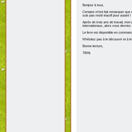
Bonjour à tous,
Certains m'ont fait remarquer que 
suis pas resté inactif pour autant 
Après de trois ans de travail, mon p
internationaux, alors vous devriez 
Le livre est disponible en comma
N'hésitez pas à le découvrir et à le
Bonne lecture,
7804j