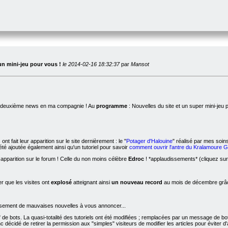
un mini-jeu pour vous !
le 2014-02-16 18:32:37
par
Mansot
la deuxième news en ma compagnie ! Au
programme
: Nouvelles du site et un super mini-jeu 
ont fait leur apparition sur le site dernièrement : le "
Potager d'Halouine
" réalisé par mes soins
té ajoutée également ainsi qu'un tutoriel pour savoir
comment ouvrir l'antre du Kralamoure 
 apparition sur le forum ! Celle du non moins célèbre
Edroc
! *applaudissements* (cliquez sur 
 que les visites ont
explosé
atteignant ainsi
un nouveau record
au mois de décembre grâce
sement de mauvaises nouvelles à vous annoncer...
de bots. La quasi-totalité des tutoriels ont été modifiées ; remplacées par un message de b
décidé de retirer la permission aux "simples" visiteurs de modifier les articles pour éviter 