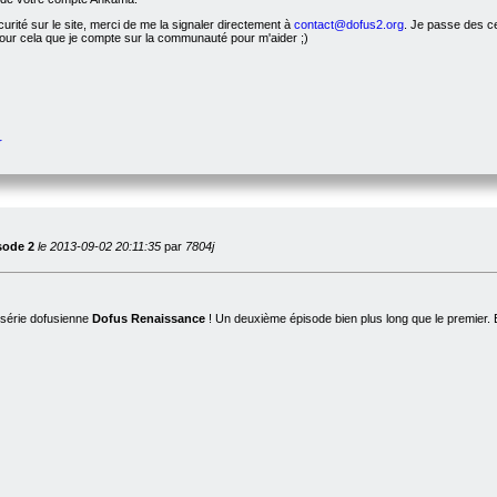
urité sur le site, merci de me la signaler directement à
contact@dofus2.org
. Je passe des ce
pour cela que je compte sur la communauté pour m'aider ;)
r
sode 2
le 2013-09-02 20:11:35
par
7804j
 série dofusienne
Dofus Renaissance
! Un deuxième épisode bien plus long que le premier.