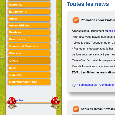
Toutes les news
Panoplies
Équipements
Armes
Promotion ebook Profecie
Armes éthérées
A l'occasion du lancement du
site 
Bestiaire
Pour cela, vous n'avez que deux ch
Ressources
- Likez la page Facebook du livre (
Familiers & Montiliers
- Postez un message avec le hasht
Glossaire
Le livre vous sera envoyé par me
Cette offre n'est valable que penda
Divers
Plus d'informations sur le livre son
News
EDIT : Les 48 heures étant désor
Livre d'or
Goultarminator 2012
4 commentaires - Commenter
Google+
Sortie du roman "Profeci