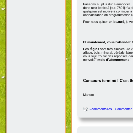
Passons au plus dur à annoncer...
donc tenir le site à jour. 7804j n'
quelqu'un est motivé à continuer à t
connaissance en programmation r
Pour nous quitter
en beauté
, je v
Et maintenant, vous l'attendez t
Les règles
sont très simples. Je v
alliage, bois, minerai, céréale, la
vous si je trouve des réponses dan
convoité"
mois d'abonnement
!
Concours terminé ! C'est t
Mansot
6 commentaires - Commenter