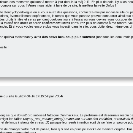
tiques des monstres qui sont à mettre à jour depuis la màj 2.11. En plus de cela, il y a les nou
 compte sur vous ! Venez nous aider à faire de ce site, le meilleur fan-site Dofus !
te d'encyclopédologue ou si vous avez des questions, contactez-moi par mp via le site ou pa
ations, éventuellement expériences, le temps que vous pensez pouvoir consacrer ainsi que tou
des droits limités et serez pendant quelques jours à l'essai où vous devrez vous occuper de 
a totalité des droits et serez
entièrement libres
et n'aurez plus de compte à me rendre. Vou
nder. Et si vous voulez encore plus vous investir dans le site, vous obtiendrez même des d
e qu'il va maintenant y avoir
des news beaucoup plus souvent
(une tous les deux mois pl
isite !
r
ue du site
le 2014-04-10 14:19:54
par
7804j
onçais que dofus2.org subissait l'attaque d'un hackeur. Le problème est désormais résolu car l
iger les failles (
mysql_real_escape_string() manquant sur une des variables, et retrait du di
t de longs instants de stress :D) puisque leur seule intention était de se faire un peu de pu
 de changer votre mot de passe, bien qu'il soit en principe stocké de manière cryptée. Par a
i de votre compte Ankama.