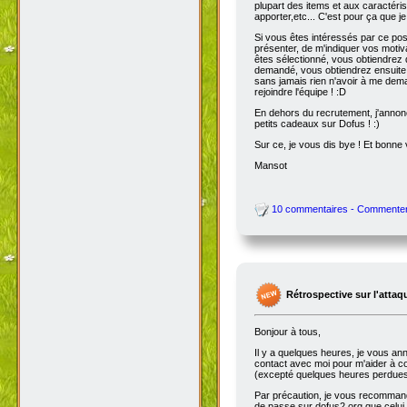
plupart des items et aux caractéris
apporter,etc... C'est pour ça que je
Si vous êtes intéressés par ce pos
présenter, de m'indiquer vos motiv
êtes sélectionné, vous obtiendrez 
demandé, vous obtiendrez ensuite l
sans jamais rien n'avoir à me dema
rejoindre l'équipe ! :D
En dehors du recrutement, j'annonc
petits cadeaux sur Dofus ! :)
Sur ce, je vous dis bye ! Et bonne v
Mansot
10 commentaires - Commente
Rétrospective sur l'attaq
Bonjour à tous,
Il y a quelques heures, je vous ann
contact avec moi pour m'aider à corr
(excepté quelques heures perdues e
Par précaution, je vous recommande
de passe sur dofus2.org que celu