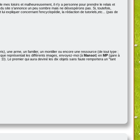
 mes loisirs et malheureusement, il n'y a personne pour prendre le relais et
enir du site s'annonce un peu sombre mais ne désespérons pas. Si, toutefois,
ut lui expliquer concernant l'encyclopédie, la rédaction de tutoriels,etc... (pas de
), une arme, un familier, un montilier ou encore une ressource (de tout type :
ce que représentait les différents images, envoyez-moi (à
Mansot
) en
MP
(gare à
e :D). Le premier qui aura deviné les dix objets sans faute remportera un "tant