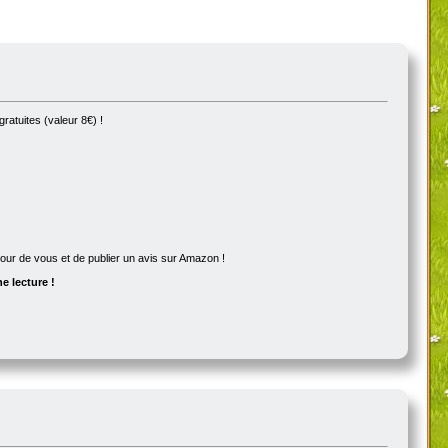
ratuites (valeur 8€) !
utour de vous et de publier un avis sur Amazon !
e lecture !