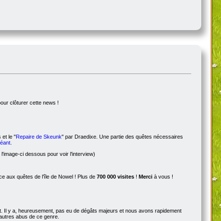
pour clôturer cette news !
 et le "
Repaire de Skeunk
" par Draedixe. Une partie des quêtes nécessaires
Géant
.
l'image-ci dessous pour voir l'interview)
 aux quêtes de l'île de Nowel ! Plus de
700 000 visites
!
Merci
à vous !
ot. Il y a, heureusement, pas eu de dégâts majeurs et nous avons rapidement
d'autres abus de ce genre.