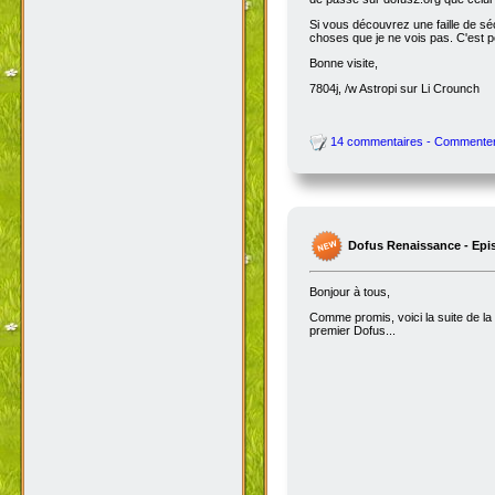
Si vous découvrez une faille de séc
choses que je ne vois pas. C'est 
Bonne visite,
7804j, /w Astropi sur Li Crounch
14 commentaires - Commente
Dofus Renaissance - Epi
Bonjour à tous,
Comme promis, voici la suite de la
premier Dofus...