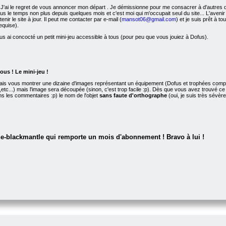
 J'ai le regret de vous annoncer mon départ
. Je démissionne pour me consacrer à d'autres de
a plus le temps non plus depuis quelques mois et c'est moi qui m'occupait seul du site... L'av
enir le site à jour. Il peut me contacter par e-mail (
mansot06@gmail.com
) et je suis prêt à to
equise).
ous ai concocté un petit mini-jeu accessible à tous (pour peu que vous jouiez à Dofus).
ous ! Le mini-jeu !
ais vous montrer une dizaine d'images représentant un équipement (Dofus et trophées compris
ine,etc...) mais l'image sera découpée (sinon, c'est trop facile :p). Dès que vous avez trouvé 
s les commentaires :p) le nom de l'objet
sans faute d'orthographe
(oui, je suis très sévèr
he-blackmantle qui remporte un mois d'abonnement ! Bravo à lui !