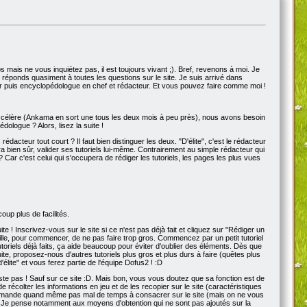
mps mais ne vous inquiétez pas, il est toujours vivant ;). Bref, revenons à moi. Je
 réponds quasiment à toutes les questions sur le site. Je suis arrivé dans
eur puis encyclopédologue en chef et rédacteur. Et vous pouvez faire comme moi !
'accélère (Ankama en sort une tous les deux mois à peu près), nous avons besoin
dologue ? Alors, lisez la suite !
rédacteur tout court ? Il faut bien distinguer les deux. "D'élite", c'est le rédacteur
rra bien sûr, valider ses tutoriels lui-même. Contrairement au simple rédacteur qui
t ? Car c'est celui qui s'occupera de rédiger les tutoriels, les pages les plus vues
oup plus de facilités.
! Inscrivez-vous sur le site si ce n'est pas déjà fait et cliquez sur "Rédiger un
le, pour commencer, de ne pas faire trop gros. Commencez par un petit tutoriel
toriels déjà faits, ça aide beaucoup pour éviter d'oublier des éléments. Dès que
uite, proposez-nous d'autres tutoriels plus gros et plus durs à faire (quêtes plus
lite" et vous ferez partie de l'équipe Dofus2 ! :D
ste pas ! Sauf sur ce site :D. Mais bon, vous vous doutez que sa fonction est de
 récolter les informations en jeu et de les recopier sur le site (caractéristiques
ob demande quand même pas mal de temps à consacrer sur le site (mais on ne vous
ie. Je pense notamment aux moyens d'obtention qui ne sont pas ajoutés sur la