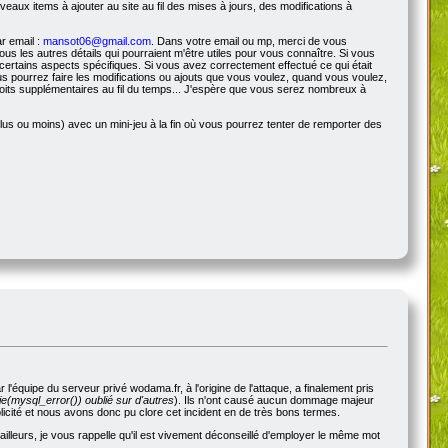
veaux items à ajouter au site au fil des mises à jours, des modifications à
r email :
mansot06@gmail.com
. Dans votre email ou mp, merci de vous
s les autres détails qui pourraient m'être utiles pour vous connaître. Si vous
certains aspects spécifiques. Si vous avez correctement effectué ce qui était
s pourrez faire les modifications ou ajouts que vous voulez, quand vous voulez,
roits supplémentaires au fil du temps... J'espère que vous serez nombreux à
us ou moins) avec un mini-jeu à la fin où vous pourrez tenter de remporter des
'équipe du serveur privé wodama.fr, à l'origine de l'attaque, a finalement pris
e(mysql_error()) oublié sur d'autres
). Ils n'ont causé aucun dommage majeur
blicité et nous avons donc pu clore cet incident en de très bons termes.
illeurs, je vous rappelle qu'il est vivement déconseillé d'employer le même mot