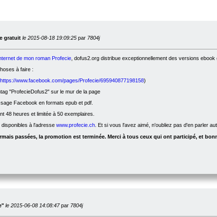
 gratuit
le 2015-08-18 19:09:25
par
7804j
internet de mon roman Profecie
, dofus2.org distribue exceptionnellement des versions ebook g
oses à faire :
https://www.facebook.com/pages/Profecie/695940877198158
)
ag "ProfecieDofus2" sur le mur de la page
ssage Facebook en formats epub et pdf.
nt 48 heures et limitée à 50 exemplaires.
t disponibles à l'adresse
www.profecie.ch
. Et si vous l'avez aimé, n'oubliez pas d'en parler a
mais passées, la promotion est terminée. Merci à tous ceux qui ont participé, et bonn
e"
le 2015-06-08 14:08:47
par
7804j