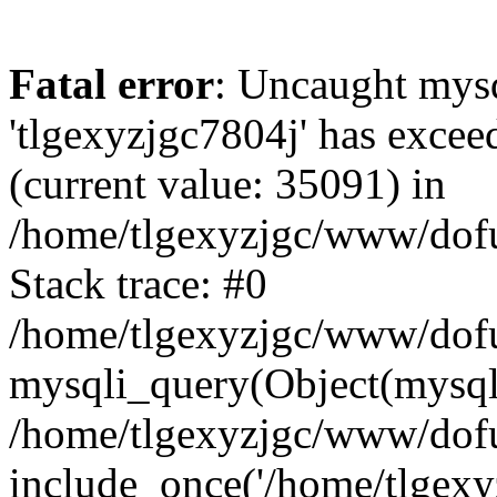
Fatal error
: Uncaught mysq
'tlgexyzjgc7804j' has excee
(current value: 35091) in
/home/tlgexyzjgc/www/dof
Stack trace: #0
/home/tlgexyzjgc/www/dofu
mysqli_query(Object(mysq
/home/tlgexyzjgc/www/dofu
include_once('/home/tlgexyz