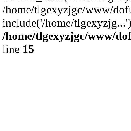
/home/tlgexyzjgc/www/dof
include('/home/tlgexyzjg...
/home/tlgexyzjgc/www/do
line
15