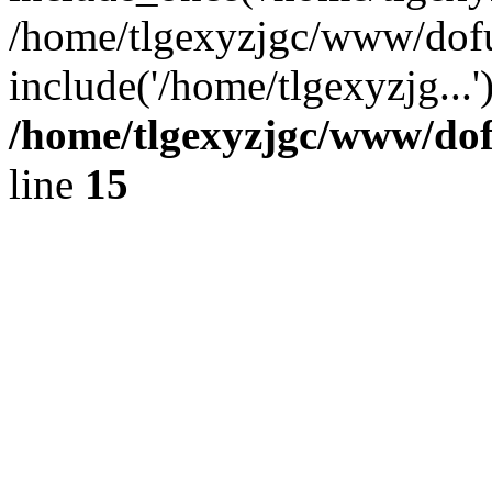
/home/tlgexyzjgc/www/dof
include('/home/tlgexyzjg...
/home/tlgexyzjgc/www/do
line
15