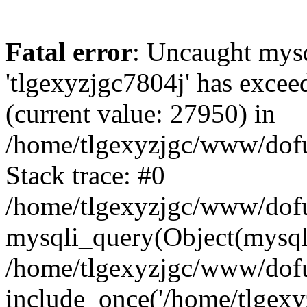
Fatal error
: Uncaught mysq
'tlgexyzjgc7804j' has excee
(current value: 27950) in
/home/tlgexyzjgc/www/dof
Stack trace: #0
/home/tlgexyzjgc/www/dofu
mysqli_query(Object(mysq
/home/tlgexyzjgc/www/dofu
include_once('/home/tlgexyz