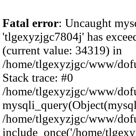
Fatal error
: Uncaught mysq
'tlgexyzjgc7804j' has excee
(current value: 34319) in
/home/tlgexyzjgc/www/dof
Stack trace: #0
/home/tlgexyzjgc/www/dofu
mysqli_query(Object(mysq
/home/tlgexyzjgc/www/dofu
include_once('/home/tlgexyz