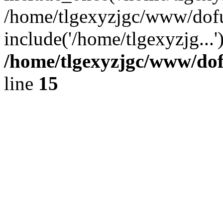
/home/tlgexyzjgc/www/dof
include('/home/tlgexyzjg...
/home/tlgexyzjgc/www/do
line
15