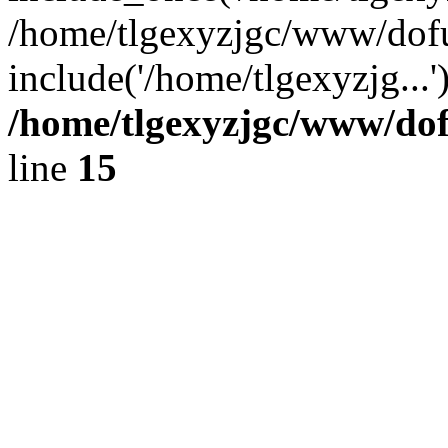
/home/tlgexyzjgc/www/dof
include('/home/tlgexyzjg...
/home/tlgexyzjgc/www/do
line
15