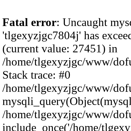
Fatal error
: Uncaught mysq
'tlgexyzjgc7804j' has excee
(current value: 27451) in
/home/tlgexyzjgc/www/dof
Stack trace: #0
/home/tlgexyzjgc/www/dofu
mysqli_query(Object(mysq
/home/tlgexyzjgc/www/dofu
include_once('/home/tlgexyz