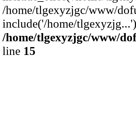
/home/tlgexyzjgc/www/dof
include('/home/tlgexyzjg...
/home/tlgexyzjgc/www/do
line
15