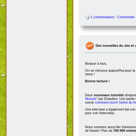
1 commentaires - Commenter
Des nouvelles du site et 
Bonjour à tous,
On se retrouve aujourd'hui pour 
news !
Bonne lecture !
Deux
nouveaux tutoriels
donjons 
Skeunk
" par Draedixe. Une partie
savoir
comment ouvrir l'antre du 
Une interview a également fait son
pour voir l'interview)
Nous sommes aussi fier d'annoncer
de Nowel ! Plus de
700 000 visite