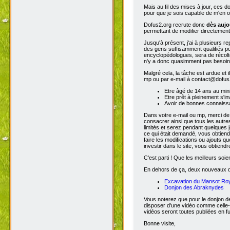
Mais au fil des mises à jour, ces 
pour que je sois capable de m'en o
Dofus2.org recrute donc
dès aujo
permettant de modifier directement
Jusqu'à présent, j'ai à plusieurs re
des gens suffisamment qualifiés po
encyclopédologues, sera de récolter
n'y a donc quasimment pas besoin d
Malgré cela, la tâche est ardue et 
mp ou par e-mail à contact@dofus2.
Etre âgé de 14 ans au mi
Etre prêt à pleinement s'in
Avoir de bonnes connaissa
Dans votre e-mail ou mp, merci de
consacrer ainsi que tous les autres
limités et serez pendant quelques 
ce qui était demandé, vous obtiendr
faire les modifications ou ajouts 
investir dans le site, vous obtiend
C'est parti ! Que les meilleurs soien
En dehors de ça, deux nouveaux don
Excavation du Mansot Ro
Donjon des Abraknydes
Vous noterez que pour le donjon de
disposer d'une vidéo comme celle-
vidéos seront toutes publiées en ful
Bonne visite,