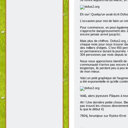
Eh oui ! Quelqu'un avait écrit Dofu
L'occasion pour moi de faire un reto
Pour commencer, on peut également 
s'approche dangereusement des 200
encore jamais arrivé jusqu'ici.
Mais plus de chiffres. Dofus2.org,
chaque mois pour nous trouver dans
des milliers d'objets. C'est 450 p
en permanence durant la journée. C
304 personnes par mois depuis la 
Nous nous approchons bientôt de de
communauté n'arrive pas encore à s
longtemps, ils perdent peu à peu l
de mon mieux.
Voici un petit graphique de l'augme
a été exponentielle et qu'elle contin
Voilà, alors joyeuses Pâques à tou
Ah ! Une dernière petite chose. Bien
pas trouvé les choses directement t
lu que le début X)
7804j, forumjeux sur Rykke-Errel