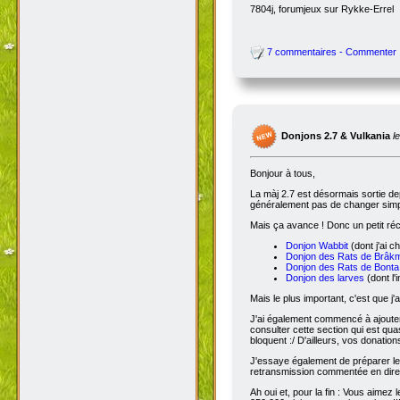
7804j, forumjeux sur Rykke-Errel
7 commentaires - Commenter
Donjons 2.7 & Vulkania
l
Bonjour à tous,
La màj 2.7 est désormais sortie dep
généralement pas de changer simple
Mais ça avance ! Donc un petit réc
Donjon Wabbit
(dont j'ai c
Donjon des Rats de Brâk
Donjon des Rats de Bonta
Donjon des larves
(dont l'
Mais le plus important, c'est que j'
J'ai également commencé à ajoute
consulter cette section qui est qua
bloquent :/ D'ailleurs, vos donatio
J'essaye également de préparer le 
retransmission commentée en dire
Ah oui et, pour la fin : Vous aimez