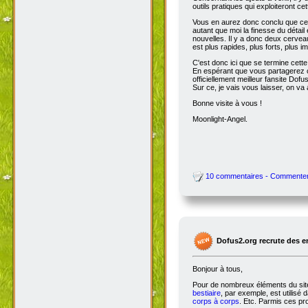
outils pratiques qui exploiteront c
Vous en aurez donc conclu que cet
autant que moi la finesse du détai
nouvelles. Il y a donc deux cervea
est plus rapides, plus forts, plus ima
C'est donc ici que se termine cet
En espérant que vous partagerez ce
officiellement meilleur fansite Dofus 
Sur ce, je vais vous laisser, on va a
Bonne visite à vous !
Moonlight-Angel.
10 commentaires - Commente
Dofus2.org recrute des 
Bonjour à tous,
Pour de nombreux éléments du site,
bestiaire
, par exemple, est utilisé 
corps à corps
. Etc. Parmis ces pro