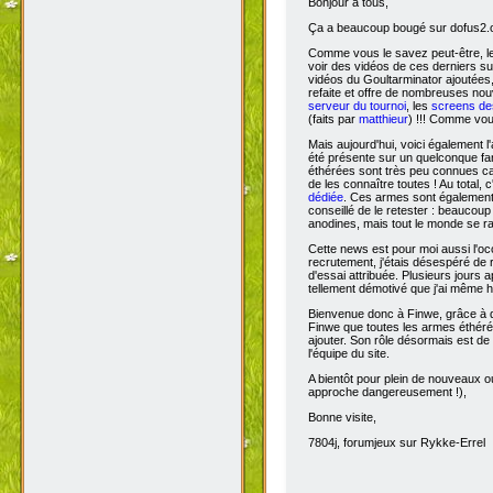
Bonjour à tous,
Ça
a beaucoup bougé sur dofus2.or
Comme vous le savez peut-être, l
voir des vidéos de ces derniers s
vidéos du Goultarminator ajoutées
refaite et offre de nombreuses no
serveur du tournoi
, les
screens des
(faits par
matthieur
) !!! Comme vou
Mais aujourd'hui, voici également l'
été présente sur un quelconque fan 
éthérées sont très peu connues car 
de les connaître toutes ! Au total,
dédiée
. Ces armes sont également 
conseillé de le retester : beaucou
anodines, mais tout le monde se r
Cette news est pour moi aussi l'o
recrutement, j'étais désespéré de 
d'essai attribuée. Plusieurs jours 
tellement démotivé que j'ai même hé
Bienvenue donc à Finwe, grâce à q
Finwe que toutes les armes éthérée
ajouter. Son rôle désormais est de m
l'équipe du site.
A bientôt pour plein de nouveaux ou
approche dangereusement !),
Bonne visite,
7804j, forumjeux sur Rykke-Errel