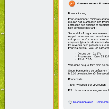
Nouveau serveur & nouv
Bonjour à tous,
Pour commencer, j'aimerais souhai
que l'on doit la catégorie des troh
correction des anciens et précisions
n'en demande pas tant :)
Sinon, dofus2.org a de nouveau chan
rappel, un serveur est un ordinateu
entreprise qui s'occupera désorma
coupures (plus de site inaccessibl
les revenus de la publicité sur le sit
Pour les curieux, voici les caracté
Disque dur : 2x 2To
Processeur : Xeon E3 1245
RAM : 32 Go
Voilà donc de quoi faire plein de 
Sinon, bon nombre de quêtes ont fait
la 2.10 devraient bientôt être ajout
Bonne visite,
7804j, /w Astropi sur Li Crounch
P.S : Je vous annonce également l'
13 commentaires - Commente