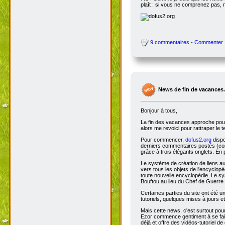
plaît : si vous ne comprenez pas, 
9 commentaires - Commenter
News de fin de vacances.
Bonjour à tous,
La fin des vacances approche pour 
alors me revoici pour rattraper le 
Pour commencer,
dofus2.org
dispo
derniers commentaires postés (comm
grâce à trois élégants onglets. En 
Le système de création de liens a
vers tous les objets de l'encyclop
toute nouvelle encyclopédie. Le sys
Bouftou au lieu du Chef de Guerre 
Certaines parties du site ont été
tutoriels, quelques mises à jours e
Mais cette news, c'est surtout pou
Ezor commence gentiment à se fair
déjà et offre des vidéos-tutoriel de