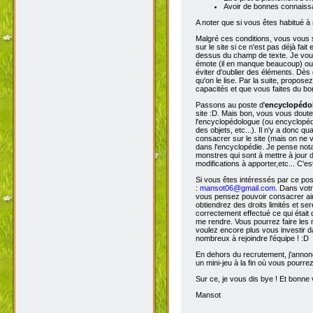
Avoir de bonnes connaissa
A noter que si vous êtes habitué à 
Malgré ces conditions, vous vous s
sur le site si ce n'est pas déjà fa
dessus du champ de texte. Je vous 
émote (il en manque beaucoup) ou s
éviter d'oublier des éléments. Dès 
qu'on le lise. Par la suite, propos
capacités et que vous faites du bon
Passons au poste d'
encyclopéd
site :D. Mais bon, vous vous doutez
l'encyclopédologue (ou encyclopédis
des objets, etc...). Il n'y a donc
consacrer sur le site (mais on ne v
dans l'encyclopédie. Je pense not
monstres qui sont à mettre à jour de
modifications à apporter,etc... C'es
Si vous êtes intéressés par ce pos
:
mansot06@gmail.com
. Dans vot
vous pensez pouvoir consacrer ains
obtiendrez des droits limités et s
correctement effectué ce qui était 
me rendre. Vous pourrez faire les 
voulez encore plus vous investir d
nombreux à rejoindre l'équipe ! :D
En dehors du recrutement, j'annonc
un mini-jeu à la fin où vous pourre
Sur ce, je vous dis bye ! Et bonne v
Mansot