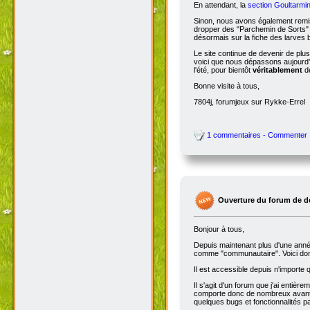
En attendant, la
section Goultarmin
Sinon, nous avons également remis
dropper des "Parchemin de Sorts" s
désormais sur la fiche des larves b
Le site continue de devenir de plu
voici que nous dépassons aujourd'hu
l'été, pour bientôt
véritablement
de
Bonne visite à tous,
7804j, forumjeux sur Rykke-Errel
1 commentaires - Commenter
Ouverture du forum de d
Bonjour à tous,
Depuis maintenant plus d'une année,
comme "communautaire". Voici don
Il est accessible depuis n'importe
Il s'agit d'un forum que j'ai entiè
comporte donc de nombreux avantag
quelques bugs et fonctionnalités 