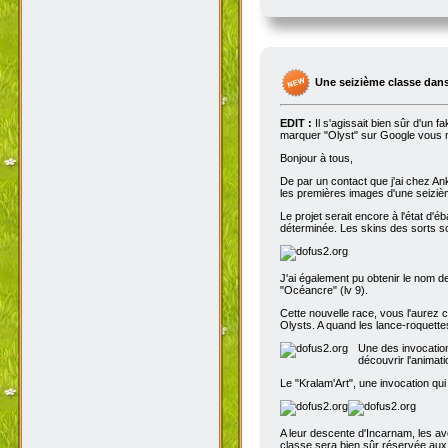
Une seizième classe dans
EDIT :
Il s'agissait bien sûr d'un 
marquer "Olyst" sur Google vous m
Bonjour à tous,
De par un contact que j'ai chez An
les premières images d'une seizième
Le projet serait encore à l'état d'
déterminée. Les skins des sorts son
J'ai également pu obtenir le nom de
"Océancre" (lv 9).
Cette nouvelle race, vous l'aurez c
Olysts. A quand les lance-roquettes
Une des invocation
découvrir l'animat
Le "Kralam'Art", une invocation qui
A leur descente d'Incarnam, les av
classe sera bien sûr réservée au