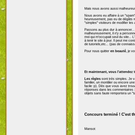
Mais nous avons aussi malheureu
Nous avons eu affaire à un "spam" d
heureusement, pas eu de dégâts ma
"simples" visiteurs de modifier les
Passons au plus dur à annoncer...
malheureusement, il n'y a personne 
moi qui m'occupait seul du site...
à tenir le site à jour. Il peut me con
de tutoriels,etc... (pas de connai
Pour nous quitter
en beauté
, je v
Et maintenant, vous l'attendez t
Les règles
sont très simples. Je 
familier, un montilier ou encore une
facile :p). Dès que vous avez trou
réponses dans les commentaires :p
objets sans faute remportera un "t
Concours terminé ! C'est t
Mansot