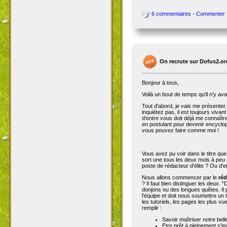
6 commentaires - Commenter
On recrute sur Dofus2.or
Bonjour à tous,
Voilà un bout de temps qu'il n'y av
Tout d'abord, je vais me présenter. 
inquiétez pas, il est toujours viva
d'entre vous doit déjà me connaître
en postulant pour devenir encyclop
vous pouvez faire comme moi !
Vous avez pu voir dans le titre qu
sort une tous les deux mois à peu p
poste de rédacteur d'élite ? Ou d'e
Nous allons commencer par le
réd
? Il faut bien distinguer les deux. "
donjons ou des longues quêtes. Il p
l'équipe et doit nous soumettre un t
les tutoriels, les pages les plus v
remplir :
Savoir maîtriser notre bell
Etre prêt à pleinement s'in