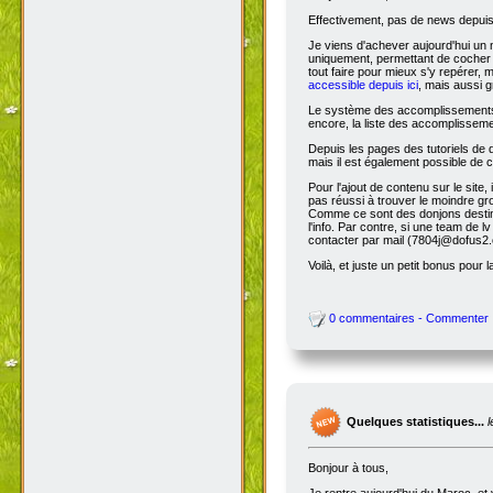
Effectivement, pas de news depuis 
Je viens d'achever aujourd'hui un 
uniquement, permettant de cocher l
tout faire pour mieux s'y repérer, 
accessible depuis ici
, mais aussi g
Le système des accomplissements ne 
encore, la liste des accomplisseme
Depuis les pages des tutoriels de
mais il est également possible de cl
Pour l'ajout de contenu sur le site,
pas réussi à trouver le moindre gr
Comme ce sont des donjons destinés a
l'info. Par contre, si une team de
contacter par mail (7804j@dofus2.
Voilà, et juste un petit bonus pour l
0 commentaires - Commenter
Quelques statistiques...
Bonjour à tous,
Je rentre aujourd'hui du Maroc, et 