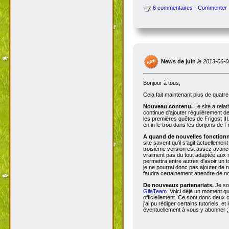
6 commentaires - Commenter
News de juin
le 2013-06-0
Bonjour à tous,
Cela fait maintenant plus de quatr
Nouveau contenu.
Le site a rela
continue d'ajouter régulièrement d
les premières quêtes de Frigost III
enfin le trou dans les donjons de Fri
A quand de nouvelles fonctionna
site savent qu'il s'agit actuellemen
troisième version est assez avancée
vraiment pas du tout adaptée aux n
permettra entre autres d'avoir un 
je ne pourrai donc pas ajouter de no
faudra certainement attendre de no
De nouveaux partenariats.
Je so
GilaTeam
. Voici déjà un moment qu'
officiellement. Ce sont donc deux
j'ai pu rédiger certains tutoriels, e
éventuellement à vous y abonner ;