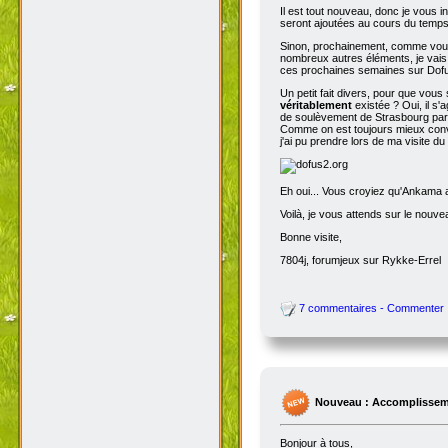
Il est tout nouveau, donc je vous i
seront ajoutées au cours du temps p
Sinon, prochainement, comme vous
nombreux autres éléments, je vais 
ces prochaines semaines sur Dofu
Un petit fait divers, pour que vou
véritablement
existée ? Oui, il s'
de soulèvement de Strasbourg par N
Comme on est toujours mieux conva
j'ai pu prendre lors de ma visite d
Eh oui... Vous croyiez qu'Ankama av
Voilà, je vous attends sur le nouv
Bonne visite,
7804j, forumjeux sur Rykke-Errel
7 commentaires - Commenter
Nouveau : Accomplissem
Bonjour à tous,