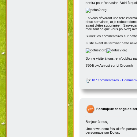
sortira pour l'occasion. Voici à quo
En vous dévoilant une telle inform
deux semaines, et je redoute donc 
avant d'être supprimée... Sauvegar
mail, tout ce que vous pouvez) avant
Suivez les commentaires sur cette 
Juste avant de terminer cette news
Bonne visite à tous, et n'oubliez p
7804j, /w Astropi sur Li Crounch
187 commentaires - Comment
Forumjeux change de serv
Bonjour à tous,
Une news cette fois-ci très perso
personnage sur Dofus.