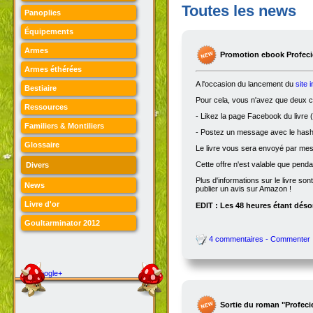
Toutes les news
Panoplies
Équipements
Armes
Promotion ebook Profecie
Armes éthérées
A l'occasion du lancement du
site 
Bestiaire
Pour cela, vous n'avez que deux ch
Ressources
- Likez la page Facebook du livre (
Familiers & Montiliers
- Postez un message avec le hasht
Glossaire
Le livre vous sera envoyé par me
Cette offre n'est valable que penda
Divers
Plus d'informations sur le livre son
News
publier un avis sur Amazon !
Livre d'or
EDIT : Les 48 heures étant désor
Goultarminator 2012
4 commentaires - Commenter
Google+
Sortie du roman "Profeci