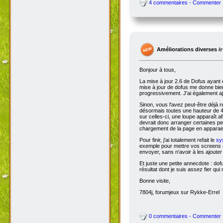
4 commentaires - Commenter
Améliorations diverses
l
Bonjour à tous,
La mise à jour 2.6 de Dofus ayant 
mise à jour de dofus me donne bien 
progressivement. J'ai également aj
Sinon, vous l'avez peut-être déjà 
désormais toutes une hauteur de 4
sur celles-ci, une loupe apparaît a
devrait donc arranger certaines pers
chargement de la page en apparais
Pour finir, j'ai totalement refait le
sy
exemple pour mettre vos screens s
envoyer, sans n'avoir à les ajoute
Et juste une petite annecdote : do
résultat dont je suis assez fier qu
Bonne visite,
7804j, forumjeux sur Rykke-Errel
0 commentaires - Commenter