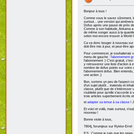
Bonjour à tous !
Comme vous le savez sûrement, 
surtout... une version qui aménera
Dofus après une pause de près de si
Comme à son habitude, Ankama a chois
de même songer aussi à la quantit
selon moi encore trouver à World 
Ca va donc bouger à nouveau sur D
doit être mis à jour, et peut-être aj
Pour commencer, je souhaiterais 
menu de gauche :
l'abonnement gra
l'abonnement :) C'est gratuit, c'est
y retrouverez une liste d'action à 
nombre de dofus points sur votre
l'abonnement dofus. Bien entendu, 
une action ;)
Bon, sortons un peu de l'aspect com
d'un sujet plutôt... inatendu et inha
classe, plutôt que de s'intéresser
roublette pour qu'elle s'accorde à
trois articles superbement écrits e
et
adapter sa tenue à sa classe
! J
Et voici et voilà, mais surtout, n'
nouveau !
Bonne visite à tous,
7804j, forumjeux sur Rykke-Errel
P.S : Comme je sais que les news a