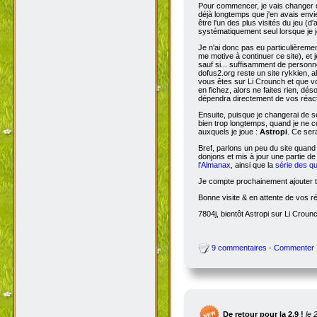
Pour commencer, je vais changer de
déjà longtemps que j'en avais envie
être l'un des plus visités du jeu (d
systématiquement seul lorsque je jo
Je n'ai donc pas eu particulièreme
me motive à continuer ce site), et 
sauf si... suffisamment de person
dofus2.org reste un site rykkien, 
vous êtes sur Li Crounch et que vo
en fichez, alors ne faites rien, dé
dépendra directement de vos réact
Ensuite, puisque je changerai de se
bien trop longtemps, quand je ne c
auxquels je joue :
Astropi
. Ce ser
Bref, parlons un peu du site quand
donjons et mis à jour une partie d
l'Almanax
, ainsi que la
série des q
Je compte prochainement ajouter to
Bonne visite & en attente de vos r
7804j, bientôt Astropi sur Li Croun
9 commentaires - Commenter
De retour pour la 2.9 !
le 