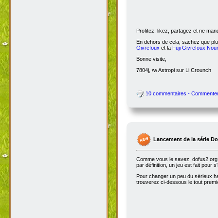
Profitez, likez, partagez et ne ma
En dehors de cela, sachez que plus
Givrefoux
et la
Fuji Givrefoux Nour
Bonne visite,
7804j, /w Astropi sur Li Crounch
10 commentaires - Commente
Lancement de la série D
Comme vous le savez, dofus2.org e
par définition, un jeu est fait pour
Pour changer un peu du sérieux habi
trouverez ci-dessous le tout premie