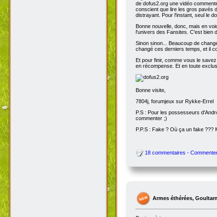
de dofus2.org une vidéo commentée
conscient que lire les gros pavés d
distrayant. Pour l'instant, seul le do
Bonne nouvelle, donc, mais en voic
l'univers des Fansites. C'est bien
Sinon sinon... Beaucoup de change
changé ces derniers temps, et il co
Et pour finir, comme vous le savez
en récompense. Et en toute exclusi
Bonne visite,
7804j, forumjeux sur Rykke-Errel
P.S : Pour les possesseurs d'Andro
commenter ;)
P.P.S : Fake ? Où ça un fake ???
18 commentaires - Commente
Armes éthérées, Goultar