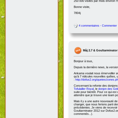
250 000 visites par mois environ !!
Bonne visite,
7804j
4 commentaires - Commenter
Màj 2.7 & Goultarminator
Bonjour à tous,
Depuis la dernière news, la versio
Ankama voulait nous émerveiller avec
qu'à 7 ridicules nouvelles quêtes, 
:
http://dofus2.org/quetes/zones.
Concernant la refonte des donjons, 
Tofulailler Royal
, le
donjon des Gel
suite pour bientôt. Pour ce qui es
attendre que je trouve une team po
Mais il y a une autre nouveauté de 
changer, que nous ferions parti de
précédentes. Je viens de recevoir
Goultarminator 2012 sur Dofus2.org
commentés...).