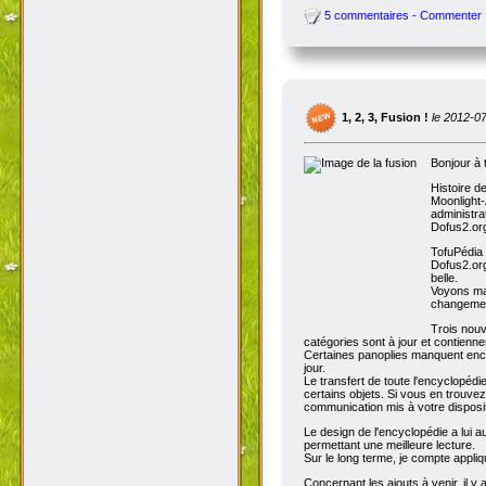
5 commentaires - Commenter
1, 2, 3, Fusion !
le 2012-0
Bonjour à 
Histoire d
Moonlight-
administra
Dofus2.org
TofuPédia
Dofus2.org
belle.
Voyons mai
changemen
Trois nouv
catégories sont à jour et contienn
Certaines panoplies manquent enco
jour.
Le transfert de toute l'encyclopédi
certains objets. Si vous en trouve
communication mis à votre disposit
Le design de l'encyclopédie a lui au
permettant une meilleure lecture.
Sur le long terme, je compte appli
Concernant les ajouts à venir, il y