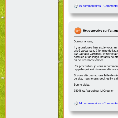
10 commentaires - Commente
Rétrospective sur l'attaq
Bonjour à tous,
Il y a quelques heures, je vous an
privé wodama.fr, à l'origine de l'at
sur une des variables, et retrait du
perdues et de longs instants de str
en de très bons termes.
Par précaution, je vous recommande
rappelle qu'il est vivement décon
Si vous découvrez une faille de séc
ce site, mais je suis seul, et il 
Bonne visite,
7804j, /w Astropi sur Li Crounch
14 commentaires - Commente