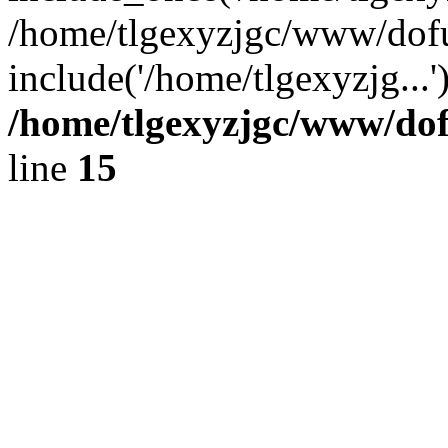
/home/tlgexyzjgc/www/dof
include('/home/tlgexyzjg...
/home/tlgexyzjgc/www/do
line
15