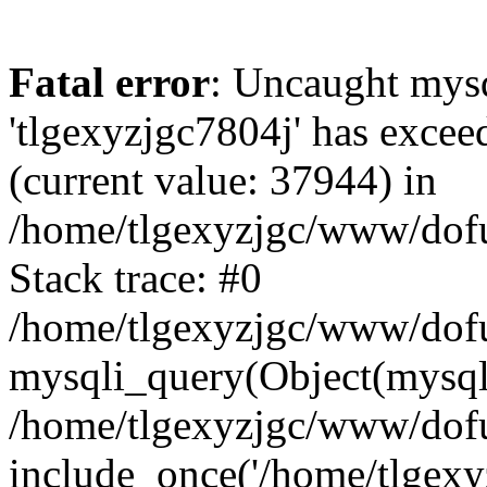
Fatal error
: Uncaught mysq
'tlgexyzjgc7804j' has excee
(current value: 37944) in
/home/tlgexyzjgc/www/dof
Stack trace: #0
/home/tlgexyzjgc/www/dofu
mysqli_query(Object(mysq
/home/tlgexyzjgc/www/dofu
include_once('/home/tlgexyz