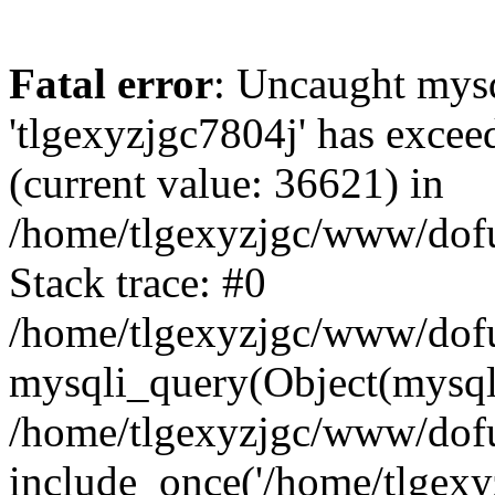
Fatal error
: Uncaught mysq
'tlgexyzjgc7804j' has excee
(current value: 36621) in
/home/tlgexyzjgc/www/dof
Stack trace: #0
/home/tlgexyzjgc/www/dofu
mysqli_query(Object(mysq
/home/tlgexyzjgc/www/dofu
include_once('/home/tlgexyz