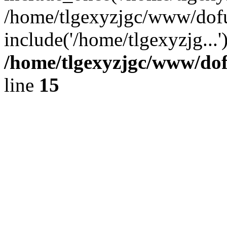
/home/tlgexyzjgc/www/dof
include('/home/tlgexyzjg...
/home/tlgexyzjgc/www/do
line
15