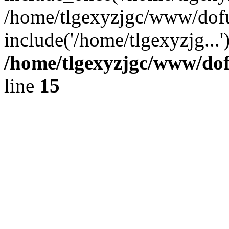
/home/tlgexyzjgc/www/dof
include('/home/tlgexyzjg...
/home/tlgexyzjgc/www/do
line
15