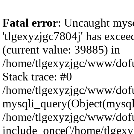
Fatal error
: Uncaught mysq
'tlgexyzjgc7804j' has excee
(current value: 39885) in
/home/tlgexyzjgc/www/dof
Stack trace: #0
/home/tlgexyzjgc/www/dofu
mysqli_query(Object(mysq
/home/tlgexyzjgc/www/dofu
include_once('/home/tlgexyz