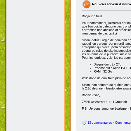
Nouveau serveur & nouv
Bonjour à tous,
Pour commencer, j'aimerais souhai
que l'on doit la catégorie des troh
correction des anciens et précisions
n'en demande pas tant :)
Sinon, dofus2.org a de nouveau chan
rappel, un serveur est un ordinateu
entreprise qui s'occupera désorma
coupures (plus de site inaccessibl
les revenus de la publicité sur le sit
Pour les curieux, voici les caracté
Disque dur : 2x 2To
Processeur : Xeon E3 1245
RAM : 32 Go
Voilà donc de quoi faire plein de 
Sinon, bon nombre de quêtes ont fait
la 2.10 devraient bientôt être ajout
Bonne visite,
7804j, /w Astropi sur Li Crounch
P.S : Je vous annonce également l'
13 commentaires - Commente