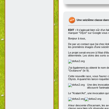
Une seizième classe dans
EDIT :
Il s'agissait bien sûr d'un 
marquer "Olyst" sur Google vous m
Bonjour à tous,
De par un contact que j'ai chez An
les premières images d'une seizième
Le projet serait encore à l'état d'
déterminée. Les skins des sorts son
J'ai également pu obtenir le nom de
"Océancre" (lv 9).
Cette nouvelle race, vous l'aurez c
Olysts. A quand les lance-roquettes
Une des invocation
découvrir l'animat
Le "Kralam'Art", une invocation qui
A leur descente d'Incarnam, les av
classe sera bien sûr réservée au