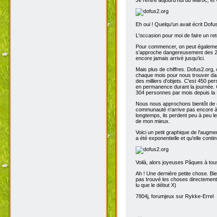
Eh oui ! Quelqu'un avait écrit Dofu
L'occasion pour moi de faire un reto
Pour commencer, on peut également 
s'approche dangereusement des 200
encore jamais arrivé jusqu'ici.
Mais plus de chiffres. Dofus2.org,
chaque mois pour nous trouver dans
des milliers d'objets. C'est 450 p
en permanence durant la journée. C
304 personnes par mois depuis la 
Nous nous approchons bientôt de de
communauté n'arrive pas encore à s
longtemps, ils perdent peu à peu l
de mon mieux.
Voici un petit graphique de l'augme
a été exponentielle et qu'elle contin
Voilà, alors joyeuses Pâques à tou
Ah ! Une dernière petite chose. Bien
pas trouvé les choses directement t
lu que le début X)
7804j, forumjeux sur Rykke-Errel