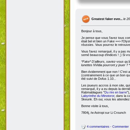
Greatest faker ever...
le 2
Bonjour à tous,
Je pense que vous l'avez tous com
était bel et bien un Fake ==> l'Oly
réussies. Vous pourrez le retrouve
Vous l'avez remarqué, il y a pas m
semé beaucoup d'indices ! ;) Si vra
*Fake*
D'ailleurs, saviez-vous qu'
lunettes NVidia pourront y jouer ? *
Bien évidemment que non ! C'est a
(contrairement à ce que un bon qua
été suivi de Dofus 1.10...
Les joueurs accros à mon site, qui
remarqué, il y a eu depuis la dern
Rabmablagues "
Du rire en barre
")
Labyrinthe du Minotoror
, dans la c
Skeunk. Eh oui, vous les attendiez
Bonne visite à tous,
7804j, /w Astropi sur Li Crounch
4 commentaires - Commenter