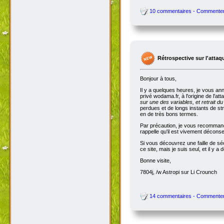
10 commentaires - Commente
Rétrospective sur l'attaq
Bonjour à tous,
Il y a quelques heures, je vous an
privé wodama.fr, à l'origine de l'at
sur une des variables, et retrait du
perdues et de longs instants de str
en de très bons termes.
Par précaution, je vous recommande
rappelle qu'il est vivement décon
Si vous découvrez une faille de séc
ce site, mais je suis seul, et il 
Bonne visite,
7804j, /w Astropi sur Li Crounch
14 commentaires - Commente