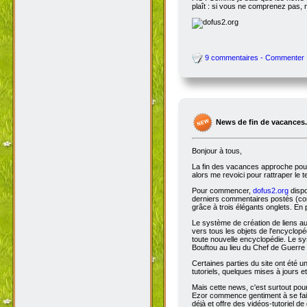
plaît : si vous ne comprenez pas, 
9 commentaires - Commenter
News de fin de vacances.
Bonjour à tous,
La fin des vacances approche pour 
alors me revoici pour rattraper le 
Pour commencer,
dofus2.org
dispo
derniers commentaires postés (comm
grâce à trois élégants onglets. En 
Le système de création de liens a
vers tous les objets de l'encyclop
toute nouvelle encyclopédie. Le sys
Bouftou au lieu du Chef de Guerre 
Certaines parties du site ont été
tutoriels, quelques mises à jours e
Mais cette news, c'est surtout pou
Ezor commence gentiment à se fair
déjà et offre des vidéos-tutoriel de