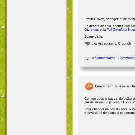
Profitez, likez, partagez et ne ma
En dehors de cela, sachez que plus
Givrefoux
et la
Fuji Givrefoux Nour
Bonne visite,
7804j, /w Astropi sur Li Crounch
10 commentaires - Commente
Lancement de la série D
Comme vous le savez, dofus2.org e
par définition, un jeu est fait pour
Pour changer un peu du sérieux habi
trouverez ci-dessous le tout premie