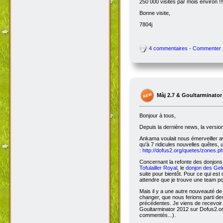
250 000 visites par mois environ !!
Bonne visite,
7804j
4 commentaires - Commenter
Màj 2.7 & Goultarminator
Bonjour à tous,
Depuis la dernière news, la versio
Ankama voulait nous émerveiller avec
qu'à 7 ridicules nouvelles quêtes, 
:
http://dofus2.org/quetes/zones.
Concernant la refonte des donjons, 
Tofulailler Royal
, le
donjon des Gel
suite pour bientôt. Pour ce qui es
attendre que je trouve une team po
Mais il y a une autre nouveauté de 
changer, que nous ferions parti de
précédentes. Je viens de recevoir
Goultarminator 2012 sur Dofus2.org
commentés...).