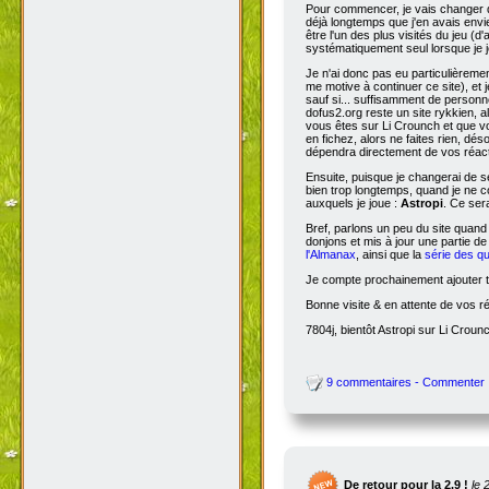
Pour commencer, je vais changer de
déjà longtemps que j'en avais envie
être l'un des plus visités du jeu (d
systématiquement seul lorsque je jo
Je n'ai donc pas eu particulièreme
me motive à continuer ce site), et 
sauf si... suffisamment de person
dofus2.org reste un site rykkien, 
vous êtes sur Li Crounch et que vo
en fichez, alors ne faites rien, dé
dépendra directement de vos réact
Ensuite, puisque je changerai de se
bien trop longtemps, quand je ne c
auxquels je joue :
Astropi
. Ce ser
Bref, parlons un peu du site quand
donjons et mis à jour une partie d
l'Almanax
, ainsi que la
série des q
Je compte prochainement ajouter to
Bonne visite & en attente de vos r
7804j, bientôt Astropi sur Li Croun
9 commentaires - Commenter
De retour pour la 2.9 !
le 