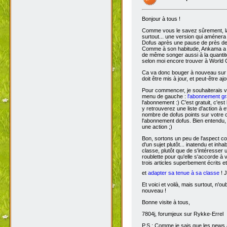
Bonjour à tous !
Comme vous le savez sûrement, 
surtout... une version qui aménera
Dofus après une pause de près de si
Comme à son habitude, Ankama a chois
de même songer aussi à la quantit
selon moi encore trouver à World 
Ca va donc bouger à nouveau sur D
doit être mis à jour, et peut-être aj
Pour commencer, je souhaiterais 
menu de gauche :
l'abonnement gra
l'abonnement :) C'est gratuit, c'est
y retrouverez une liste d'action à 
nombre de dofus points sur votre
l'abonnement dofus. Bien entendu, 
une action ;)
Bon, sortons un peu de l'aspect com
d'un sujet plutôt... inatendu et inha
classe, plutôt que de s'intéresser
roublette pour qu'elle s'accorde à
trois articles superbement écrits e
et
adapter sa tenue à sa classe
! J
Et voici et voilà, mais surtout, n'
nouveau !
Bonne visite à tous,
7804j, forumjeux sur Rykke-Errel
P.S : Comme je sais que les news a