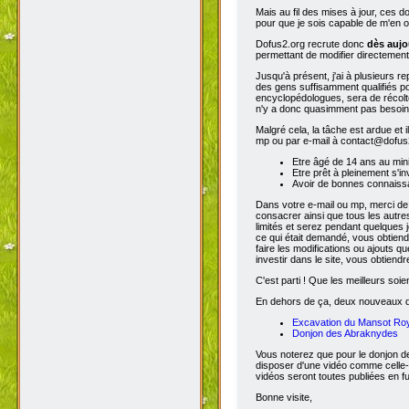
Mais au fil des mises à jour, ces 
pour que je sois capable de m'en o
Dofus2.org recrute donc
dès aujo
permettant de modifier directement
Jusqu'à présent, j'ai à plusieurs re
des gens suffisamment qualifiés po
encyclopédologues, sera de récolter
n'y a donc quasimment pas besoin d
Malgré cela, la tâche est ardue et 
mp ou par e-mail à contact@dofus2.
Etre âgé de 14 ans au mi
Etre prêt à pleinement s'in
Avoir de bonnes connaissa
Dans votre e-mail ou mp, merci de
consacrer ainsi que tous les autres
limités et serez pendant quelques 
ce qui était demandé, vous obtiendr
faire les modifications ou ajouts 
investir dans le site, vous obtiend
C'est parti ! Que les meilleurs soien
En dehors de ça, deux nouveaux don
Excavation du Mansot Ro
Donjon des Abraknydes
Vous noterez que pour le donjon de
disposer d'une vidéo comme celle-
vidéos seront toutes publiées en ful
Bonne visite,