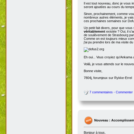
Il est tout nouveau, donc je vous i
seront ajoutées au cours du temps p
Sinon, prochainement, comme vous
nombreux autres éléments, je vais 
ces prochaines semaines sur Dofu
Un petit fait divers, pour que vou
véritablement
existée ? Oui, il s'
de soulèvement de Strasbourg par N
Comme on est toujours mieux conva
j'ai pu prendre lors de ma visite d
Eh oui... Vous croyiez qu'Ankama av
Voilà, je vous attends sur le nouv
Bonne visite,
7804j, forumjeux sur Rykke-Errel
7 commentaires - Commenter
Nouveau : Accomplissem
Bonjour à tous,