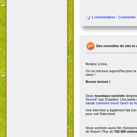
1 commentaires - Commenter
Des nouvelles du site et 
Bonjour à tous,
On se retrouve aujourd'hui pour 
news !
Bonne lecture !
Deux
nouveaux tutoriels
donjons 
Skeunk
" par Draedixe. Une partie
savoir
comment ouvrir l'antre du 
Une interview a également fait son
pour voir l'interview)
Nous sommes aussi fier d'annoncer
de Nowel ! Plus de
700 000 visite