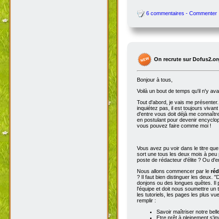
6 commentaires - Commenter
On recrute sur Dofus2.or
Bonjour à tous,
Voilà un bout de temps qu'il n'y av
Tout d'abord, je vais me présenter. 
inquiétez pas, il est toujours viva
d'entre vous doit déjà me connaître
en postulant pour devenir encyclop
vous pouvez faire comme moi !
Vous avez pu voir dans le titre qu
sort une tous les deux mois à peu p
poste de rédacteur d'élite ? Ou d'e
Nous allons commencer par le
réd
? Il faut bien distinguer les deux. "
donjons ou des longues quêtes. Il p
l'équipe et doit nous soumettre un t
les tutoriels, les pages les plus v
remplir :
Savoir maîtriser notre bell
Etre prêt à pleinement s'in