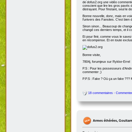
de dofus2.org une vidéo commentée
conscient que lire les gros pavés d
distrayant. Pour l'instant, seul le do
Bonne nouvelle, donc, mais en voic
l'univers des Fansites. C'est bien
Sinon sinon... Beaucoup de change
changé ces derniers temps, et il co
Et pour finir, comme vous le savez
en récompense. Et en toute exclusi
Bonne visite,
7804j, forumjeux sur Rykke-Errel
P.S : Pour les possesseurs d'Andro
commenter ;)
P.P.S : Fake ? Où ça un fake ???
18 commentaires - Commente
Armes éthérées, Goultar