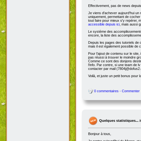
Effectivement, pas de news depuis 
Je viens d'achever aujourd'hui un 
uniquement, permettant de cocher l
tout faire pour mieux s'y repérer, 
accessible depuis ici
, mais aussi g
Le système des accomplissements ne 
encore, la liste des accomplisseme
Depuis les pages des tutoriels de
mais il est également possible de cl
Pour l'ajout de contenu sur le site,
pas réussi à trouver le moindre gr
Comme ce sont des donjons destinés a
l'info. Par contre, si une team de
contacter par mail (7804j@dofus2.
Voilà, et juste un petit bonus pour l
0 commentaires - Commenter
Quelques statistiques...
Bonjour à tous,
Je rentre aujourd'hui du Maroc, et 