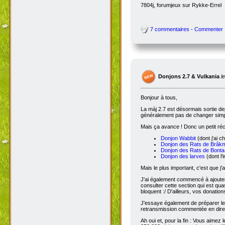
7804j, forumjeux sur Rykke-Errel
7 commentaires - Commenter
Donjons 2.7 & Vulkania
l
Bonjour à tous,
La màj 2.7 est désormais sortie dep
généralement pas de changer simple
Mais ça avance ! Donc un petit réc
Donjon Wabbit
(dont j'ai c
Donjon des Rats de Brâk
Donjon des Rats de Bonta
Donjon des larves
(dont l'
Mais le plus important, c'est que j'
J'ai également commencé à ajoute
consulter cette section qui est qua
bloquent :/ D'ailleurs, vos donatio
J'essaye également de préparer le 
retransmission commentée en dire
Ah oui et, pour la fin : Vous aimez