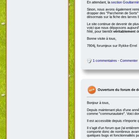
En attendant, la
section Goultarmin
Sinon, nous avons également remis
dropper des "Parchemin de Sorts" s
désormais sur la fiche des larves b
Le site continue de devenir de plu
voici que nous dépassons aujourd'hu
l'été, pour bientôt
véritablement
de
Bonne visite à tous,
7804j, forumjeux sur Rykke-Errel
1 commentaires - Commenter
Ouverture du forum de d
Bonjour à tous,
Depuis maintenant plus d'une année,
comme "communautaire". Voici don
Il est accessible depuis n'importe
Il s'agit d'un forum que j'ai entiè
comporte donc de nombreux avantag
quelques bugs et fonctionnalités 