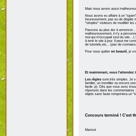
Mais nous avons aussi malheureu
Nous avons eu affaire à un "spam" d
heureusement, pas eu de dégâts ma
"simples" visiteurs de modifier les
Passons au plus dur à annoncer...
malheureusement, il n'y a personne 
moi qui m'occupait seul du site...
à tenir le site à jour. Il peut me con
de tutoriels,etc... (pas de connai
Pour nous quitter
en beauté
, je v
Et maintenant, vous l'attendez t
Les règles
sont très simples. Je 
familier, un montilier ou encore une
facile :p). Dès que vous avez trou
réponses dans les commentaires :p
objets sans faute remportera un "t
Concours terminé ! C'est t
Mansot