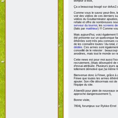
Bonjour à tous,
Ça
a beaucoup bougé sur dofus2.or
Comme vous le savez peut-être, l
voir des vidéos de ces derniers s
vidéos du Goultarminator ajoutées
refaite et offre de nombreuses no
serveur du tournoi
, les
screens des
(faits par
matthieur
) !!! Comme vou
Mais aujourd'hui, voici également l'
été présente sur un quelconque fan 
éthérées sont très peu connues car 
de les connaître toutes ! Au total,
dédiée
. Ces armes sont également 
conseillé de le retester : beaucou
anodines, mais tout le monde se r
Cette news est pour moi aussi l'o
recrutement, j'étais désespéré de 
d'essai attribuée. Plusieurs jours 
tellement démotivé que j'ai même hé
Bienvenue donc à Finwe, grâce à q
Finwe que toutes les armes éthérée
ajouter. Son rôle désormais est de m
l'équipe du site.
A bientôt pour plein de nouveaux ou
approche dangereusement !),
Bonne visite,
7804j, forumjeux sur Rykke-Errel