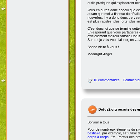
outils pratiques qui exploiteront c
Vous en aurez donc conclu que cet
autant que moi la finesse du détai
nouvelles. Il y a donc deux cervea
est plus rapides, plus forts, plus ima
C'est donc ici que se termine cet
En espérant que vous partagerez ce
officiellement meilleur fansite Dofus 
Sur ce, je vais vous laisser, on va a
Bonne visite à vous !
Moonlight-Angel.
10 commentaires - Commente
Dofus2.org recrute des 
Bonjour à tous,
Pour de nombreux éléments du site,
bestiaire
, par exemple, est utilisé 
corps à corps
. Etc. Parmis ces pro