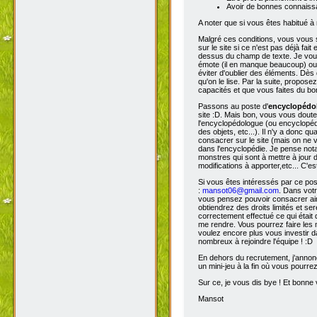
Avoir de bonnes connaissa
A noter que si vous êtes habitué à 
Malgré ces conditions, vous vous s
sur le site si ce n'est pas déjà fa
dessus du champ de texte. Je vous 
émote (il en manque beaucoup) ou s
éviter d'oublier des éléments. Dès 
qu'on le lise. Par la suite, propos
capacités et que vous faites du bon
Passons au poste d'
encyclopéd
site :D. Mais bon, vous vous doutez
l'encyclopédologue (ou encyclopédis
des objets, etc...). Il n'y a donc
consacrer sur le site (mais on ne v
dans l'encyclopédie. Je pense not
monstres qui sont à mettre à jour de
modifications à apporter,etc... C'es
Si vous êtes intéressés par ce pos
:
mansot06@gmail.com
. Dans vot
vous pensez pouvoir consacrer ains
obtiendrez des droits limités et s
correctement effectué ce qui était 
me rendre. Vous pourrez faire les 
voulez encore plus vous investir d
nombreux à rejoindre l'équipe ! :D
En dehors du recrutement, j'annonc
un mini-jeu à la fin où vous pourre
Sur ce, je vous dis bye ! Et bonne v
Mansot