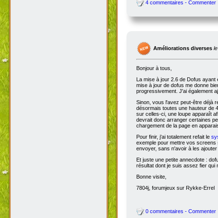
4 commentaires - Commenter
Améliorations diverses
l
Bonjour à tous,
La mise à jour 2.6 de Dofus ayant 
mise à jour de dofus me donne bien 
progressivement. J'ai également aj
Sinon, vous l'avez peut-être déjà 
désormais toutes une hauteur de 4
sur celles-ci, une loupe apparaît a
devrait donc arranger certaines pers
chargement de la page en apparais
Pour finir, j'ai totalement refait le
sy
exemple pour mettre vos screens s
envoyer, sans n'avoir à les ajoute
Et juste une petite annecdote : do
résultat dont je suis assez fier qu
Bonne visite,
7804j, forumjeux sur Rykke-Errel
0 commentaires - Commenter