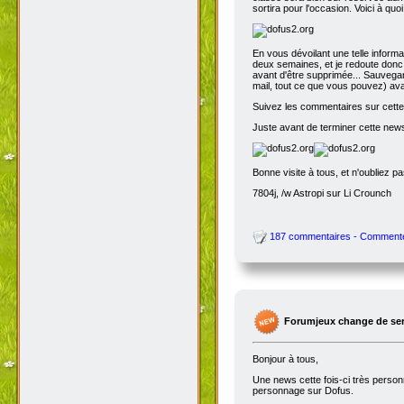
sortira pour l'occasion. Voici à quo
En vous dévoilant une telle inform
deux semaines, et je redoute donc 
avant d'être supprimée... Sauvegar
mail, tout ce que vous pouvez) avant
Suivez les commentaires sur cette 
Juste avant de terminer cette news
Bonne visite à tous, et n'oubliez p
7804j, /w Astropi sur Li Crounch
187 commentaires - Comment
Forumjeux change de serv
Bonjour à tous,
Une news cette fois-ci très perso
personnage sur Dofus.