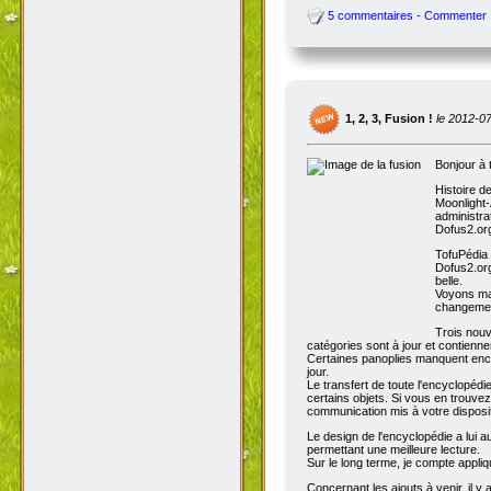
5 commentaires - Commenter
1, 2, 3, Fusion !
le 2012-0
Bonjour à 
Histoire d
Moonlight-
administra
Dofus2.org
TofuPédia
Dofus2.org
belle.
Voyons mai
changemen
Trois nouv
catégories sont à jour et contienn
Certaines panoplies manquent enco
jour.
Le transfert de toute l'encyclopédi
certains objets. Si vous en trouve
communication mis à votre disposit
Le design de l'encyclopédie a lui au
permettant une meilleure lecture.
Sur le long terme, je compte appli
Concernant les ajouts à venir, il y