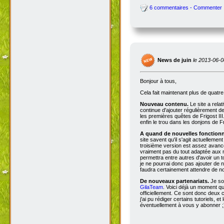
6 commentaires - Commenter
News de juin
le 2013-06-0
Bonjour à tous,
Cela fait maintenant plus de quatr
Nouveau contenu.
Le site a rela
continue d'ajouter régulièrement d
les premières quêtes de Frigost III
enfin le trou dans les donjons de Fri
A quand de nouvelles fonctionna
site savent qu'il s'agit actuellemen
troisième version est assez avancée
vraiment pas du tout adaptée aux n
permettra entre autres d'avoir un 
je ne pourrai donc pas ajouter de no
faudra certainement attendre de no
De nouveaux partenariats.
Je so
GilaTeam
. Voici déjà un moment qu'
officiellement. Ce sont donc deux
j'ai pu rédiger certains tutoriels, e
éventuellement à vous y abonner ;