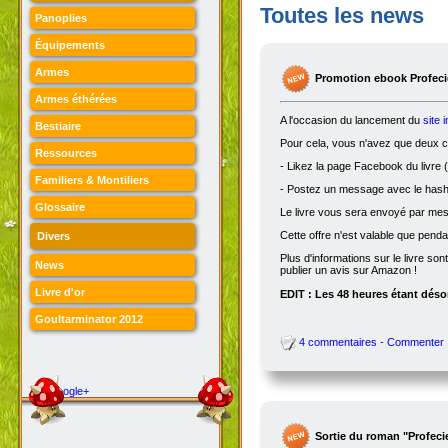
Toutes les news
Panoplies
Équipements
Armes
Promotion ebook Profecie
Armes éthérées
A l'occasion du lancement du
site 
Bestiaire
Pour cela, vous n'avez que deux ch
Ressources
- Likez la page Facebook du livre (
Familiers & Montiliers
- Postez un message avec le hasht
Glossaire
Le livre vous sera envoyé par me
Cette offre n'est valable que penda
Divers
Plus d'informations sur le livre son
News
publier un avis sur Amazon !
Livre d'or
EDIT : Les 48 heures étant désor
Goultarminator 2012
4 commentaires - Commenter
Google+
Sortie du roman "Profeci