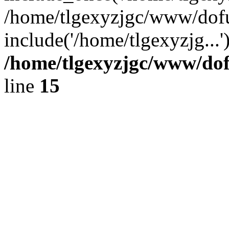
/home/tlgexyzjgc/www/dof
include('/home/tlgexyzjg...
/home/tlgexyzjgc/www/do
line
15