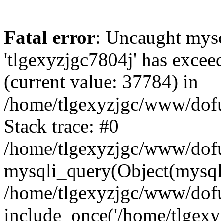
Fatal error
: Uncaught mysq
'tlgexyzjgc7804j' has excee
(current value: 37784) in
/home/tlgexyzjgc/www/dof
Stack trace: #0
/home/tlgexyzjgc/www/dofu
mysqli_query(Object(mysq
/home/tlgexyzjgc/www/dofu
include_once('/home/tlgexyz