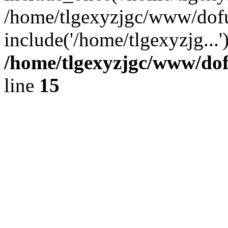
/home/tlgexyzjgc/www/dof
include('/home/tlgexyzjg...
/home/tlgexyzjgc/www/do
line
15