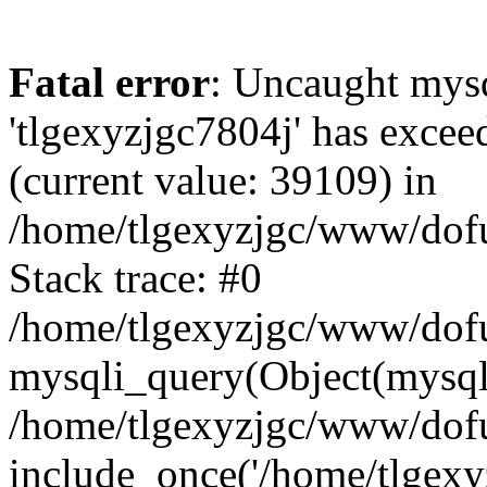
Fatal error
: Uncaught mysq
'tlgexyzjgc7804j' has excee
(current value: 39109) in
/home/tlgexyzjgc/www/dof
Stack trace: #0
/home/tlgexyzjgc/www/dofu
mysqli_query(Object(mysq
/home/tlgexyzjgc/www/dofu
include_once('/home/tlgexyz